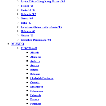
Japón-China (Hong Kong-Macao) ’08
Bélgica ’08
Portugal ’07
Tailandia ’07
Grecia ’07
Italia ’07
Inglaterra (Reino Unido)-Japón ’06
Holanda ’06
México ’05
República Dominicana ’04
MUNDO
EUROPA A-H
Albania
Alemania
Andorra
Austria
Bélgica
Bulgaria
Ciudad del Vaticano
Croacia
Dinamarca
Eslovaquia
Eslovenia
Estonia
Finlandia