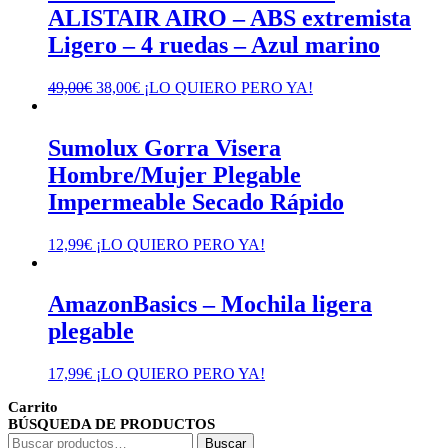
ALISTAIR AIRO – ABS extremista
Ligero – 4 ruedas – Azul marino
El
El
49,00
€
38,00
€
¡LO QUIERO PERO YA!
precio
precio
original
actual
era:
es:
Sumolux Gorra Visera
49,00€.
38,00€.
Hombre/Mujer Plegable
Impermeable Secado Rápido
12,99
€
¡LO QUIERO PERO YA!
AmazonBasics – Mochila ligera
plegable
17,99
€
¡LO QUIERO PERO YA!
Carrito
BÚSQUEDA DE PRODUCTOS
Buscar
Buscar