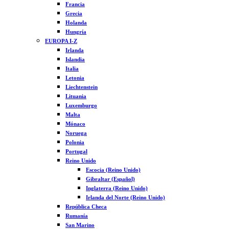
Francia
Grecia
Holanda
Hungría
EUROPA I-Z
Irlanda
Islandia
Italia
Letonia
Liechtenstein
Lituania
Luxemburgo
Malta
Mónaco
Noruega
Polonia
Portugal
Reino Unido
Escocia (Reino Unido)
Gibraltar (Español)
Inglaterra (Reino Unido)
Irlanda del Norte (Reino Unido)
República Checa
Rumanía
San Marino