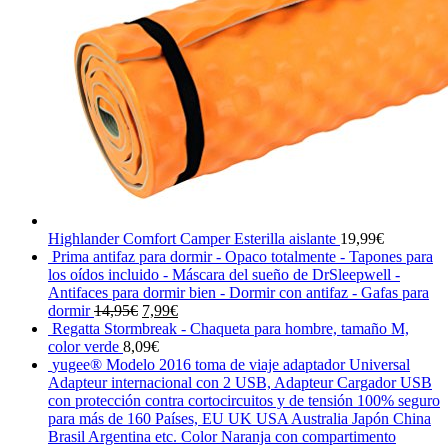
Highlander Comfort Camper Esterilla aislante
19,99
€
Prima antifaz para dormir - Opaco totalmente - Tapones para
los oídos incluido - Máscara del sueño de DrSleepwell -
Antifaces para dormir bien - Dormir con antifaz - Gafas para
El
El
dormir
14,95
€
7,99
€
precio
precio
Regatta Stormbreak - Chaqueta para hombre, tamaño M,
original
actual
color verde
8,09
€
era:
es:
yugee® Modelo 2016 toma de viaje adaptador Universal
14,95€.
7,99€.
Adapteur internacional con 2 USB, Adapteur Cargador USB
con protección contra cortocircuitos y de tensión 100% seguro
para más de 160 Países, EU UK USA Australia Japón China
Brasil Argentina etc. Color Naranja con compartimento