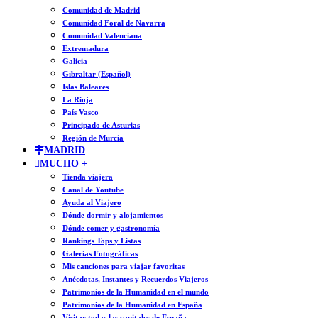
Comunidad de Madrid
Comunidad Foral de Navarra
Comunidad Valenciana
Extremadura
Galicia
Gibraltar (Español)
Islas Baleares
La Rioja
País Vasco
Principado de Asturias
Región de Murcia
MADRID
MUCHO +
Tienda viajera
Canal de Youtube
Ayuda al Viajero
Dónde dormir y alojamientos
Dónde comer y gastronomía
Rankings Tops y Listas
Galerías Fotográficas
Mis canciones para viajar favoritas
Anécdotas, Instantes y Recuerdos Viajeros
Patrimonios de la Humanidad en el mundo
Patrimonios de la Humanidad en España
Visitar todas las capitales de España