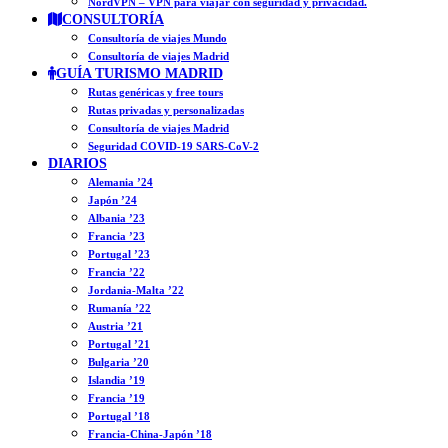
NordVPN – VPN para viajar con seguridad y privacidad.
CONSULTORÍA
Consultoría de viajes Mundo
Consultoría de viajes Madrid
GUÍA TURISMO MADRID
Rutas genéricas y free tours
Rutas privadas y personalizadas
Consultoría de viajes Madrid
Seguridad COVID-19 SARS-CoV-2
DIARIOS
Alemania ’24
Japón ’24
Albania ’23
Francia ’23
Portugal ’23
Francia ’22
Jordania-Malta ’22
Rumanía ’22
Austria ’21
Portugal ’21
Bulgaria ’20
Islandia ’19
Francia ’19
Portugal ’18
Francia-China-Japón ’18