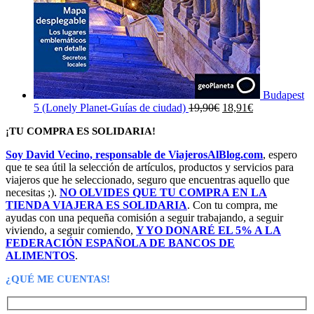
Budapest
El
El
5 (Lonely Planet-Guías de ciudad)
19,90
€
18,91
€
precio
precio
¡TU COMPRA ES SOLIDARIA!
original
actual
era:
es:
Soy David Vecino, responsable de ViajerosAlBlog.com
, espero
19,90€.
18,91€.
que te sea útil la selección de artículos, productos y servicios para
viajeros que he seleccionado, seguro que encuentras aquello que
necesitas ;).
NO OLVIDES QUE TU COMPRA EN LA
TIENDA VIAJERA ES SOLIDARIA
. Con tu compra, me
ayudas con una pequeña comisión a seguir trabajando, a seguir
viviendo, a seguir comiendo,
Y YO DONARÉ EL 5% A LA
FEDERACIÓN ESPAÑOLA DE BANCOS DE
ALIMENTOS
.
¿QUÉ ME CUENTAS!