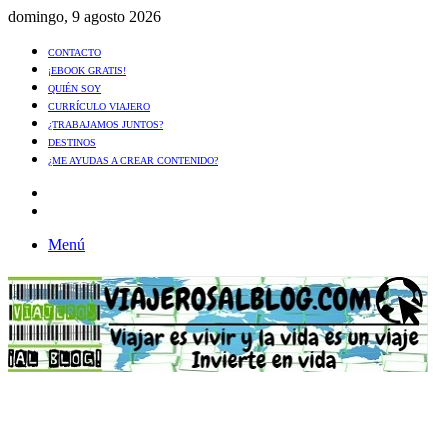
domingo, 9 agosto 2026
CONTACTO
¡EBOOK GRATIS!
QUIÉN SOY
CURRÍCULO VIAJERO
¿TRABAJAMOS JUNTOS?
DESTINOS
¿ME AYUDAS A CREAR CONTENIDO?
Artículo
al
Buscar
azar
Menú