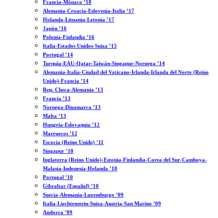
Francia-Mónaco ’18
Alemania-Croacia-Eslovenia-Italia ’17
Holanda-Lituania-Letonia ’17
Japón ’16
Polonia-Finlandia ’16
Italia-Estados Unidos-Suiza ’15
Portugal ’14
Turquía-EAU-Qatar-Taiwán-Singapur-Noruega ’14
Alemania-Italia-Ciudad del Vaticano-Irlanda-Irlanda del Norte (Reino
Unido)-Francia ’14
Rep. Checa-Alemania ’13
Francia ’13
Noruega-Dinamarca ’13
Malta ’13
Hungría-Eslovaquia ’12
Marruecos ’12
Escocia (Reino Unido) ’11
Singapur ’10
Inglaterra (Reino Unido)-Estonia-Finlandia-Corea del Sur-Camboya-
Malasia-Indonesia-Holanda ’10
Portugal ’10
Gibraltar (Español) ’10
Suecia-Alemania-Luxemburgo ’09
Italia-Liechtenstein-Suiza-Austria-San Marino ’09
Andorra ’09