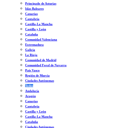
Principado de Asturias
Islas Baleares
Canarias
Cantabria
Castilla-La Mancha
Castilla y León
Cataluña
Comunidad Valenciana
Extremadura
Galicia
La Rioja
Comunidad de Madrid
Comunidad Foral de Navarra
País Vasco
Región de Murcia
Ciudades Autónomas
Todos
Andalucía
Aragón
Canarias
Cantabria
Castilla y León
Castilla-La Mancha
Cataluña
Ciudades Autónomas