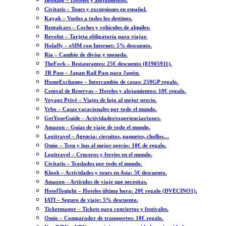
Booking – Hoteles y alojamientos.
Civitatis – Tours y excursiones en español.
Kayak – Vuelos a todos los destinos.
Rentalcars – Coches y vehículos de alquiler.
Revolut – Tarjeta obligatoria para viajar.
Holafly – eSIM con Internet: 5% descuento.
Ria – Cambio de divisa y moneda.
TheFork – Restaurantes: 25€ descuento (81905911).
JR Pass – Japan Rail Pass para Japón.
HomeExchange – Intercambio de casas: 250GP regalo.
Central de Reservas – Hoteles y alojamientos: 10€ regalo.
Voyage Privé – Viajes de lujo al mejor precio.
Vrbo – Casas vacacionales por todo el mundo.
GetYourGuide – Actividades/experiencias/tours.
Amazon – Guías de viaje de todo el mundo.
Logitravel – Agencia: circuitos, paquetes, chollos…
Omio – Tren y bus al mejor precio: 10€ de regalo.
Logitravel – Cruceros y ferries en el mundo.
Civitatis – Traslados por todo el mundo.
Klook – Actividades y tours en Asia: 5€ descuento.
Amazon – Artículos de viaje que necesitas.
HotelTonight – Hoteles última hora: 20€ regalo (DVECINO1).
IATI – Seguro de viaje: 5% descuento.
Ticketmaster – Tickets para conciertos y festivales.
Omio – Comparador de transportes: 10€ regalo.