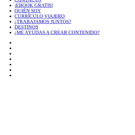
¡EBOOK GRATIS!
QUIÉN SOY
CURRÍCULO VIAJERO
¿TRABAJAMOS JUNTOS?
DESTINOS
¿ME AYUDAS A CREAR CONTENIDO?
Facebook
X
LinkedIn
YouTube
Instagram
TikTok
Buy
Me
Botón
a
volver
Coffee
arriba