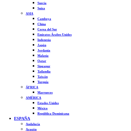
Suecia
Suiza
ASIA
Camboya
China
Corea del Sur
Emiratos Árabes Unidos
Indonesia
Japón
Jordania
Malasia
Qatar
Singapur
Tailandia
Taiwán
Turquía
ÁFRICA
Marruecos
AMÉRICA
Estados Unidos
México
República Dominicana
ESPAÑA
Andalucía
Aragón