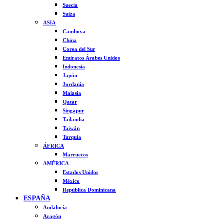
Suecia
Suiza
ASIA
Camboya
China
Corea del Sur
Emiratos Árabes Unidos
Indonesia
Japón
Jordania
Malasia
Qatar
Singapur
Tailandia
Taiwán
Turquía
ÁFRICA
Marruecos
AMÉRICA
Estados Unidos
México
República Dominicana
ESPAÑA
Andalucía
Aragón