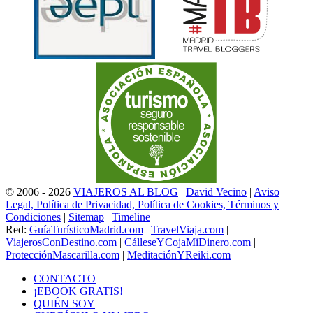
© 2006 - 2026
VIAJEROS AL BLOG
|
David Vecino
|
Aviso
Legal, Política de Privacidad, Política de Cookies, Términos y
Condiciones
|
Sitemap
|
Timeline
Red:
GuíaTurísticoMadrid.com
|
TravelViaja.com
|
ViajerosConDestino.com
|
CálleseYCojaMiDinero.com
|
ProtecciónMascarilla.com
|
MeditaciónYReiki.com
CONTACTO
¡EBOOK GRATIS!
QUIÉN SOY