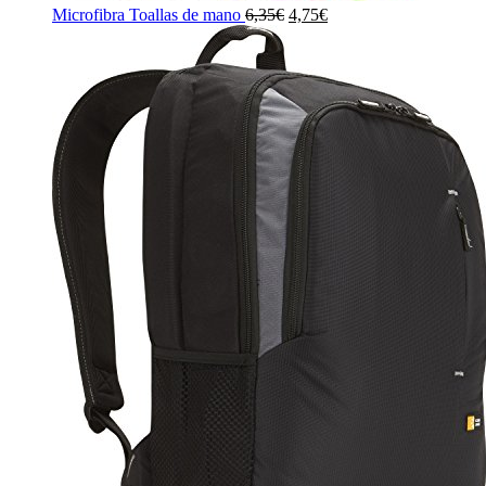
El
El
Microfibra Toallas de mano
6,35
€
4,75
€
precio
precio
original
actual
era:
es:
6,35€.
4,75€.