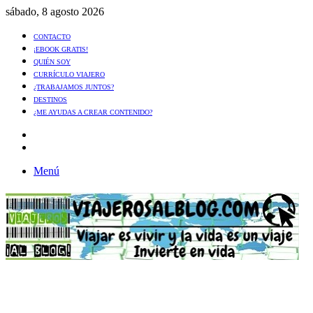
sábado, 8 agosto 2026
CONTACTO
¡EBOOK GRATIS!
QUIÉN SOY
CURRÍCULO VIAJERO
¿TRABAJAMOS JUNTOS?
DESTINOS
¿ME AYUDAS A CREAR CONTENIDO?
Artículo
al
Buscar
azar
Menú