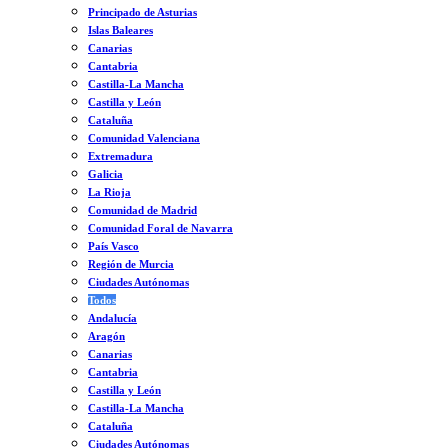
Principado de Asturias
Islas Baleares
Canarias
Cantabria
Castilla-La Mancha
Castilla y León
Cataluña
Comunidad Valenciana
Extremadura
Galicia
La Rioja
Comunidad de Madrid
Comunidad Foral de Navarra
País Vasco
Región de Murcia
Ciudades Autónomas
Todos
Andalucía
Aragón
Canarias
Cantabria
Castilla y León
Castilla-La Mancha
Cataluña
Ciudades Autónomas