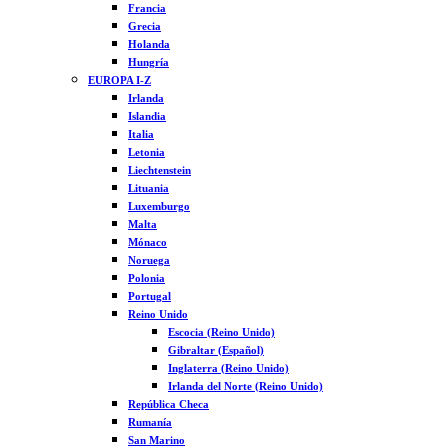
Francia
Grecia
Holanda
Hungría
EUROPA I-Z
Irlanda
Islandia
Italia
Letonia
Liechtenstein
Lituania
Luxemburgo
Malta
Mónaco
Noruega
Polonia
Portugal
Reino Unido
Escocia (Reino Unido)
Gibraltar (Español)
Inglaterra (Reino Unido)
Irlanda del Norte (Reino Unido)
República Checa
Rumanía
San Marino