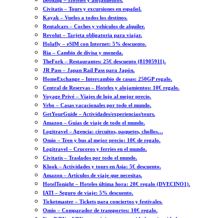
Booking – Hoteles y alojamientos.
Civitatis – Tours y excursiones en español.
Kayak – Vuelos a todos los destinos.
Rentalcars – Coches y vehículos de alquiler.
Revolut – Tarjeta obligatoria para viajar.
Holafly – eSIM con Internet: 5% descuento.
Ria – Cambio de divisa y moneda.
TheFork – Restaurantes: 25€ descuento (81905911).
JR Pass – Japan Rail Pass para Japón.
HomeExchange – Intercambio de casas: 250GP regalo.
Central de Reservas – Hoteles y alojamientos: 10€ regalo.
Voyage Privé – Viajes de lujo al mejor precio.
Vrbo – Casas vacacionales por todo el mundo.
GetYourGuide – Actividades/experiencias/tours.
Amazon – Guías de viaje de todo el mundo.
Logitravel – Agencia: circuitos, paquetes, chollos…
Omio – Tren y bus al mejor precio: 10€ de regalo.
Logitravel – Cruceros y ferries en el mundo.
Civitatis – Traslados por todo el mundo.
Klook – Actividades y tours en Asia: 5€ descuento.
Amazon – Artículos de viaje que necesitas.
HotelTonight – Hoteles última hora: 20€ regalo (DVECINO1).
IATI – Seguro de viaje: 5% descuento.
Ticketmaster – Tickets para conciertos y festivales.
Omio – Comparador de transportes: 10€ regalo.