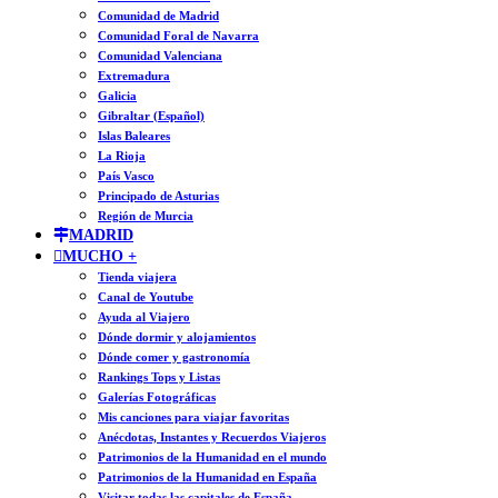
Comunidad de Madrid
Comunidad Foral de Navarra
Comunidad Valenciana
Extremadura
Galicia
Gibraltar (Español)
Islas Baleares
La Rioja
País Vasco
Principado de Asturias
Región de Murcia
MADRID
MUCHO +
Tienda viajera
Canal de Youtube
Ayuda al Viajero
Dónde dormir y alojamientos
Dónde comer y gastronomía
Rankings Tops y Listas
Galerías Fotográficas
Mis canciones para viajar favoritas
Anécdotas, Instantes y Recuerdos Viajeros
Patrimonios de la Humanidad en el mundo
Patrimonios de la Humanidad en España
Visitar todas las capitales de España