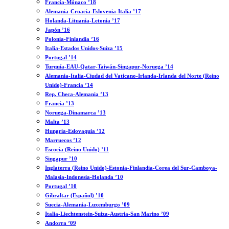
Francia-Mónaco ’18
Alemania-Croacia-Eslovenia-Italia ’17
Holanda-Lituania-Letonia ’17
Japón ’16
Polonia-Finlandia ’16
Italia-Estados Unidos-Suiza ’15
Portugal ’14
Turquía-EAU-Qatar-Taiwán-Singapur-Noruega ’14
Alemania-Italia-Ciudad del Vaticano-Irlanda-Irlanda del Norte (Reino
Unido)-Francia ’14
Rep. Checa-Alemania ’13
Francia ’13
Noruega-Dinamarca ’13
Malta ’13
Hungría-Eslovaquia ’12
Marruecos ’12
Escocia (Reino Unido) ’11
Singapur ’10
Inglaterra (Reino Unido)-Estonia-Finlandia-Corea del Sur-Camboya-
Malasia-Indonesia-Holanda ’10
Portugal ’10
Gibraltar (Español) ’10
Suecia-Alemania-Luxemburgo ’09
Italia-Liechtenstein-Suiza-Austria-San Marino ’09
Andorra ’09