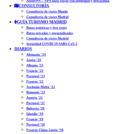
NordVPN – VPN para viajar con seguridad y privacidad.
CONSULTORÍA
Consultoría de viajes Mundo
Consultoría de viajes Madrid
GUÍA TURISMO MADRID
Rutas genéricas y free tours
Rutas privadas y personalizadas
Consultoría de viajes Madrid
Seguridad COVID-19 SARS-CoV-2
DIARIOS
Alemania ’24
Japón ’24
Albania ’23
Francia ’23
Portugal ’23
Francia ’22
Jordania-Malta ’22
Rumanía ’22
Austria ’21
Portugal ’21
Bulgaria ’20
Islandia ’19
Francia ’19
Portugal ’18
Francia-China-Japón ’18