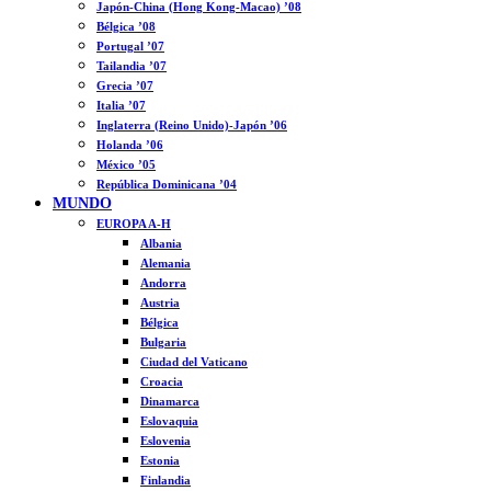
Japón-China (Hong Kong-Macao) ’08
Bélgica ’08
Portugal ’07
Tailandia ’07
Grecia ’07
Italia ’07
Inglaterra (Reino Unido)-Japón ’06
Holanda ’06
México ’05
República Dominicana ’04
MUNDO
EUROPA A-H
Albania
Alemania
Andorra
Austria
Bélgica
Bulgaria
Ciudad del Vaticano
Croacia
Dinamarca
Eslovaquia
Eslovenia
Estonia
Finlandia