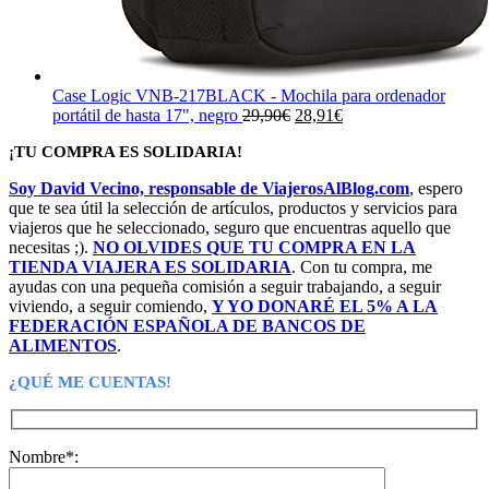
Case Logic VNB-217BLACK - Mochila para ordenador
El
El
portátil de hasta 17", negro
29,90
€
28,91
€
precio
precio
¡TU COMPRA ES SOLIDARIA!
original
actual
era:
es:
Soy David Vecino, responsable de ViajerosAlBlog.com
, espero
29,90€.
28,91€.
que te sea útil la selección de artículos, productos y servicios para
viajeros que he seleccionado, seguro que encuentras aquello que
necesitas ;).
NO OLVIDES QUE TU COMPRA EN LA
TIENDA VIAJERA ES SOLIDARIA
. Con tu compra, me
ayudas con una pequeña comisión a seguir trabajando, a seguir
viviendo, a seguir comiendo,
Y YO DONARÉ EL 5% A LA
FEDERACIÓN ESPAÑOLA DE BANCOS DE
ALIMENTOS
.
¿QUÉ ME CUENTAS!
Nombre*: