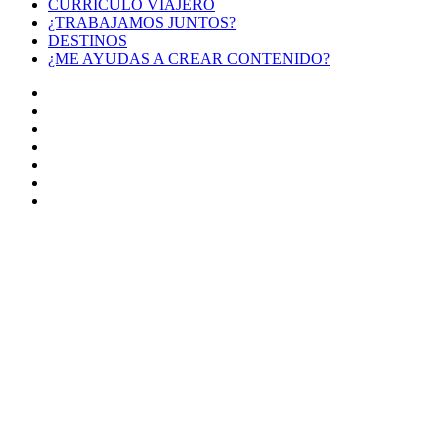
CURRÍCULO VIAJERO
¿TRABAJAMOS JUNTOS?
DESTINOS
¿ME AYUDAS A CREAR CONTENIDO?
Facebook
X
LinkedIn
YouTube
Instagram
TikTok
Buy
Me
Botón
a
volver
Coffee
arriba