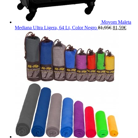
Movom Maleta
El
El
Mediana Ultra Ligera, 64 Lt, Color Negro
81,95
€
81,59
€
precio
precio
original
actual
era:
es:
81,95€.
81,59