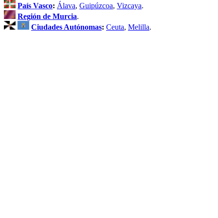
País Vasco
:
Álava
,
Guipúzcoa
,
Vizcaya
.
Región de Murcia
.
Ciudades Autónomas
:
Ceuta
,
Melilla
.