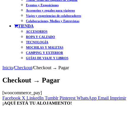
Eventos y Exposiciones
Accesorios y regalos para viajeros
Viajes y experiencias de colaboradores
Colaboraciones, Medios y Entrevistas
TIENDA
ACCESORIOS
ROPA Y CALZADO
TECNOLOGÍA
MOCHILAS Y MALETAS
CAMPING Y EXTERIOR
GUÍAS DE VIAJE Y LIBROS
Inicio
/
Checkout
/
Checkout → Pagar
Checkout → Pagar
[woocommerce_pay]
Facebook
X
LinkedIn
Tumblr
Pinterest
WhatsApp
Email
Imprimir
¡AQUÍ ESTÁ TU ALOJAMIENTO!