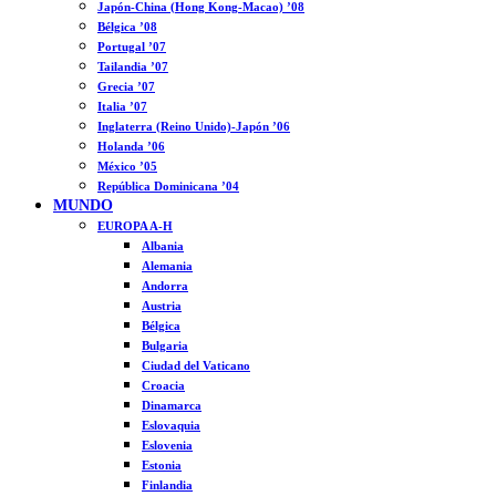
Japón-China (Hong Kong-Macao) ’08
Bélgica ’08
Portugal ’07
Tailandia ’07
Grecia ’07
Italia ’07
Inglaterra (Reino Unido)-Japón ’06
Holanda ’06
México ’05
República Dominicana ’04
MUNDO
EUROPA A-H
Albania
Alemania
Andorra
Austria
Bélgica
Bulgaria
Ciudad del Vaticano
Croacia
Dinamarca
Eslovaquia
Eslovenia
Estonia
Finlandia