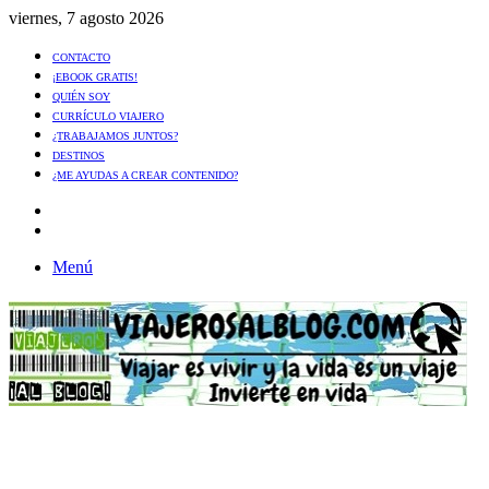
viernes, 7 agosto 2026
CONTACTO
¡EBOOK GRATIS!
QUIÉN SOY
CURRÍCULO VIAJERO
¿TRABAJAMOS JUNTOS?
DESTINOS
¿ME AYUDAS A CREAR CONTENIDO?
Artículo
al
Buscar
azar
Menú