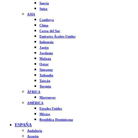
Suecia
Suiza
ASIA
Camboya
China
Corea del Sur
Emiratos Árabes Unidos
Indonesia
Japón
Jordania
Malasia
Qatar
Singapur
Tailandia
Taiwán
Turquía
ÁFRICA
Marruecos
AMÉRICA
Estados Unidos
México
República Dominicana
ESPAÑA
Andalucía
Aragón