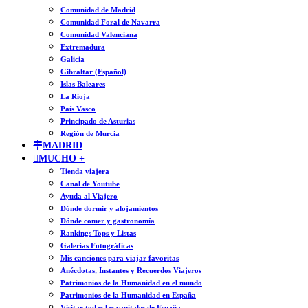
Comunidad de Madrid
Comunidad Foral de Navarra
Comunidad Valenciana
Extremadura
Galicia
Gibraltar (Español)
Islas Baleares
La Rioja
País Vasco
Principado de Asturias
Región de Murcia
MADRID
MUCHO +
Tienda viajera
Canal de Youtube
Ayuda al Viajero
Dónde dormir y alojamientos
Dónde comer y gastronomía
Rankings Tops y Listas
Galerías Fotográficas
Mis canciones para viajar favoritas
Anécdotas, Instantes y Recuerdos Viajeros
Patrimonios de la Humanidad en el mundo
Patrimonios de la Humanidad en España
Visitar todas las capitales de España