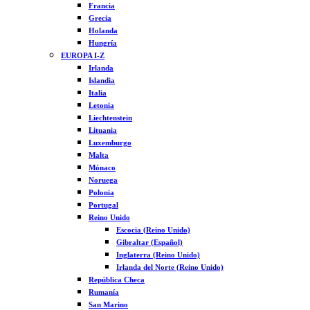
Francia
Grecia
Holanda
Hungría
EUROPA I-Z
Irlanda
Islandia
Italia
Letonia
Liechtenstein
Lituania
Luxemburgo
Malta
Mónaco
Noruega
Polonia
Portugal
Reino Unido
Escocia (Reino Unido)
Gibraltar (Español)
Inglaterra (Reino Unido)
Irlanda del Norte (Reino Unido)
República Checa
Rumanía
San Marino