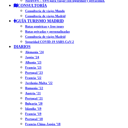
NordVPN – VPN para viajar con seguridad y privacidad.
CONSULTORÍA
Consultoría de viajes Mundo
Consultoría de viajes Madrid
GUÍA TURISMO MADRID
Rutas genéricas y free tours
Rutas privadas y personalizadas
Consultoría de viajes Madrid
Seguridad COVID-19 SARS-CoV-2
DIARIOS
Alemania ’24
Japón ’24
Albania ’23
Francia ’23
Portugal ’23
Francia ’22
Jordania-Malta ’22
Rumanía ’22
Austria ’21
Portugal ’21
Bulgaria ’20
Islandia ’19
Francia ’19
Portugal ’18
Francia-China-Japón ’18