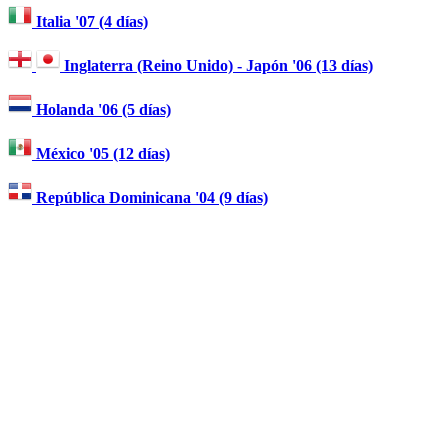
Italia '07 (4 días)
Inglaterra (Reino Unido) - Japón '06 (13 días)
Holanda '06 (5 días)
México '05 (12 días)
República Dominicana '04 (9 días)