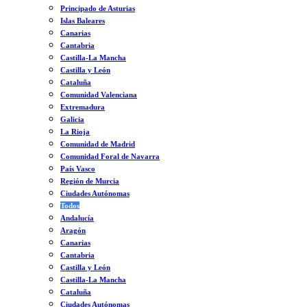
Principado de Asturias
Islas Baleares
Canarias
Cantabria
Castilla-La Mancha
Castilla y León
Cataluña
Comunidad Valenciana
Extremadura
Galicia
La Rioja
Comunidad de Madrid
Comunidad Foral de Navarra
País Vasco
Región de Murcia
Ciudades Autónomas
Todos
Andalucía
Aragón
Canarias
Cantabria
Castilla y León
Castilla-La Mancha
Cataluña
Ciudades Autónomas