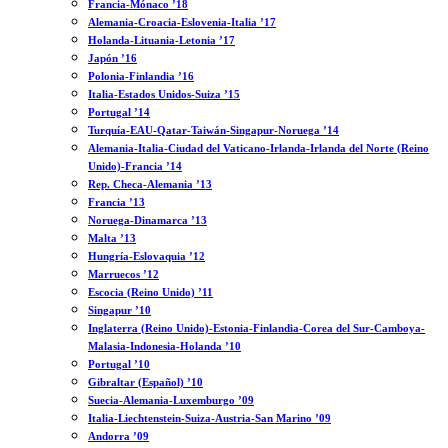
Francia-Mónaco ’18
Alemania-Croacia-Eslovenia-Italia ’17
Holanda-Lituania-Letonia ’17
Japón ’16
Polonia-Finlandia ’16
Italia-Estados Unidos-Suiza ’15
Portugal ’14
Turquía-EAU-Qatar-Taiwán-Singapur-Noruega ’14
Alemania-Italia-Ciudad del Vaticano-Irlanda-Irlanda del Norte (Reino
Unido)-Francia ’14
Rep. Checa-Alemania ’13
Francia ’13
Noruega-Dinamarca ’13
Malta ’13
Hungría-Eslovaquia ’12
Marruecos ’12
Escocia (Reino Unido) ’11
Singapur ’10
Inglaterra (Reino Unido)-Estonia-Finlandia-Corea del Sur-Camboya-
Malasia-Indonesia-Holanda ’10
Portugal ’10
Gibraltar (Español) ’10
Suecia-Alemania-Luxemburgo ’09
Italia-Liechtenstein-Suiza-Austria-San Marino ’09
Andorra ’09