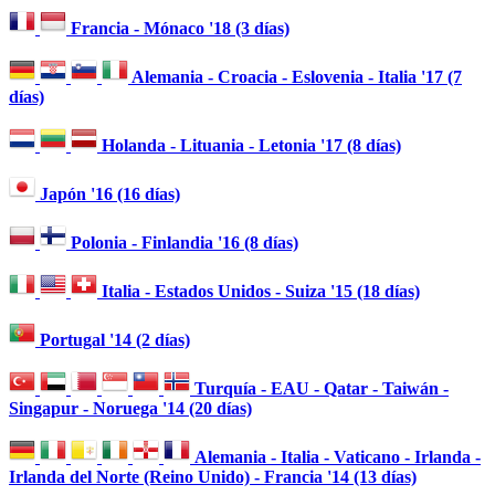
Francia - Mónaco '18 (3 días)
Alemania - Croacia - Eslovenia - Italia '17 (7
días)
Holanda - Lituania - Letonia '17 (8 días)
Japón '16 (16 días)
Polonia - Finlandia '16 (8 días)
Italia - Estados Unidos - Suiza '15 (18 días)
Portugal '14 (2 días)
Turquía - EAU - Qatar - Taiwán -
Singapur - Noruega '14 (20 días)
Alemania - Italia - Vaticano - Irlanda -
Irlanda del Norte (Reino Unido) - Francia '14 (13 días)