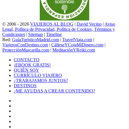
© 2006 - 2026
VIAJEROS AL BLOG
|
David Vecino
|
Aviso
Legal, Política de Privacidad, Política de Cookies, Términos y
Condiciones
|
Sitemap
|
Timeline
Red:
GuíaTurísticoMadrid.com
|
TravelViaja.com
|
ViajerosConDestino.com
|
CálleseYCojaMiDinero.com
|
ProtecciónMascarilla.com
|
MeditaciónYReiki.com
CONTACTO
¡EBOOK GRATIS!
QUIÉN SOY
CURRÍCULO VIAJERO
¿TRABAJAMOS JUNTOS?
DESTINOS
¿ME AYUDAS A CREAR CONTENIDO?
Facebook
X
LinkedIn
YouTube
Instagram
TikTok