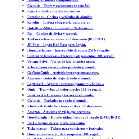
Booking – Hoteles y alojamientos.
Civitatis – Tours y excursiones en español.
Kayak – Vuelos a todos los destinos.
Rentalcars – Coches y vehículos de alquiler.
Revolut – Tarjeta obligatoria para viajar.
Holafly – eSIM con Internet: 5% descuento.
Ria – Cambio de divisa y moneda.
TheFork – Restaurantes: 25€ descuento (81905911).
JR Pass – Japan Rail Pass para Japón.
HomeExchange – Intercambio de casas: 250GP regalo.
Central de Reservas – Hoteles y alojamientos: 10€ regalo.
Voyage Privé – Viajes de lujo al mejor precio.
Vrbo – Casas vacacionales por todo el mundo.
GetYourGuide – Actividades/experiencias/tours.
Amazon – Guías de viaje de todo el mundo.
Logitravel – Agencia: circuitos, paquetes, chollos…
Omio – Tren y bus al mejor precio: 10€ de regalo.
Logitravel – Cruceros y ferries en el mundo.
Civitatis – Traslados por todo el mundo.
Klook – Actividades y tours en Asia: 5€ descuento.
Amazon – Artículos de viaje que necesitas.
HotelTonight – Hoteles última hora: 20€ regalo (DVECINO1).
IATI – Seguro de viaje: 5% descuento.
Ticketmaster – Tickets para conciertos y festivales.
Omio – Comparador de transportes: 10€ regalo.