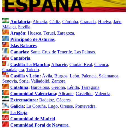
Andalucía
:
Almería
,
Cádiz
,
Córdoba
,
Granada
,
Huelva
,
Jaén
,
Málaga
,
Sevilla
.
Aragón
:
Huesca
,
Teruel
,
Zaragoza
.
Principado de Asturias
.
Islas Baleares
.
Canarias
:
Santa Cruz de Tenerife
,
Las Palmas
.
Cantabria
.
Castilla-La Mancha
:
Albacete
,
Ciudad Real
,
Cuenca
,
Guadalajara
,
Toledo
.
Castilla y León
:
Ávila
,
Burgos
,
León
,
Palencia
,
Salamanca
,
Segovia
,
Soria
,
Valladolid
,
Zamora
.
Cataluña
:
Barcelona
,
Gerona
,
Lérida
,
Tarragona
.
Comunidad Valenciana
:
Alicante
,
Castellón
,
Valencia
.
Extremadura
:
Badajoz
,
Cáceres
.
Galicia
:
La Coruña
,
Lugo
,
Orense
,
Pontevedra
.
La Rioja
.
Comunidad de Madrid
.
Comunidad Foral de Navarra
.