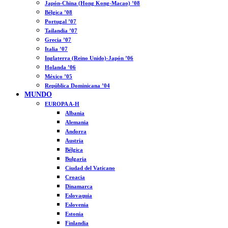
Japón-China (Hong Kong-Macao) ’08
Bélgica ’08
Portugal ’07
Tailandia ’07
Grecia ’07
Italia ’07
Inglaterra (Reino Unido)-Japón ’06
Holanda ’06
México ’05
República Dominicana ’04
MUNDO
EUROPA A-H
Albania
Alemania
Andorra
Austria
Bélgica
Bulgaria
Ciudad del Vaticano
Croacia
Dinamarca
Eslovaquia
Eslovenia
Estonia
Finlandia