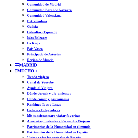
Comunidad de Madrid
Comunidad Foral de Navarra
Comunidad Valenciana
Extremadura
Galicia
Gibraltar (Español)
Islas Baleares
La Rioja
País Vasco
Principado de Asturias
Región de Murcia
MADRID
MUCHO +
Tienda viajera
Canal de Youtube
Ayuda al Viajero
Dónde dormir y alojamientos
Dónde comer y gastronomía
Rankings Tops y Listas
Galerías Fotográficas
Mis canciones para viajar favoritas
Anécdotas, Instantes y Recuerdos Viajeros
Patrimonios de la Humanidad en el mundo
Patrimonios de la Humanidad en España
Visitar todas las capitales de España