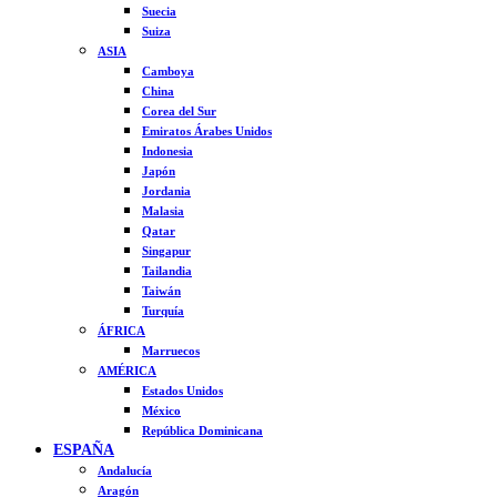
Suecia
Suiza
ASIA
Camboya
China
Corea del Sur
Emiratos Árabes Unidos
Indonesia
Japón
Jordania
Malasia
Qatar
Singapur
Tailandia
Taiwán
Turquía
ÁFRICA
Marruecos
AMÉRICA
Estados Unidos
México
República Dominicana
ESPAÑA
Andalucía
Aragón