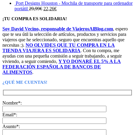
Port Designs Houston - Mochila de transporte para ordenador
El
El
portátil
29,99
€
22,26
€
precio
precio
¡TU COMPRA ES SOLIDARIA!
original
actual
era:
es:
Soy David Vecino, responsable de ViajerosAlBlog.com
, espero
29,99€.
22,26€.
que te sea útil la selección de artículos, productos y servicios para
viajeros que he seleccionado, seguro que encuentras aquello que
necesitas ;).
NO OLVIDES QUE TU COMPRA EN LA
TIENDA VIAJERA ES SOLIDARIA
. Con tu compra, me
ayudas con una pequeña comisión a seguir trabajando, a seguir
viviendo, a seguir comiendo,
Y YO DONARÉ EL 5% A LA
FEDERACIÓN ESPAÑOLA DE BANCOS DE
ALIMENTOS
.
¿QUÉ ME CUENTAS!
Nombre*:
Email*:
Asunto*: