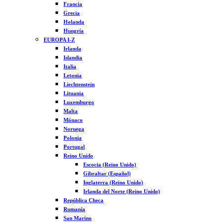
Francia
Grecia
Holanda
Hungría
EUROPA I-Z
Irlanda
Islandia
Italia
Letonia
Liechtenstein
Lituania
Luxemburgo
Malta
Mónaco
Noruega
Polonia
Portugal
Reino Unido
Escocia (Reino Unido)
Gibraltar (Español)
Inglaterra (Reino Unido)
Irlanda del Norte (Reino Unido)
República Checa
Rumanía
San Marino