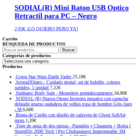
SODIAL(R) Mini Raton USB Optico
Retractil para PC – Negro
2,93
€
¡LO QUIERO PERO YA!
Carrito
BÚSQUEDA DE PRODUCTOS
Buscar
Buscar
por:
Categorías de productos
Productos
Gorra Star Wars Darth Vader
25,18
€
Aronal/Elmex - Cuidado dental, set de bolsillo, colores
surtidos, 1 unidad
7,22
€
Simbatec Body Safe - Monedero portadocumentos
34,90
€
SODIAL (R) Nueva Otono Invierno mosaico con capucha
delgado grueso sudadera de vellon ropa de hombre Gris claro
- M
6,60
€
Braga de Cuello con diseño de calavera de Ghost SoftAir
moto
1,20
€
Traje de agua de dos piezas - Pantalón y Chaqueta + Bolsa [
StormDri 2000 Tech ] Pro Chubasquero Impermeable 3M