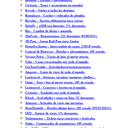
Booking – Hoteles y alojamientos.
Civitatis – Tours y excursiones en español.
Kayak – Vuelos a todos los destinos.
Rentalcars – Coches y vehículos de alquiler.
Revolut – Tarjeta obligatoria para viajar.
Holafly – eSIM con Internet: 5% descuento.
Ria – Cambio de divisa y moneda.
TheFork – Restaurantes: 25€ descuento (81905911).
JR Pass – Japan Rail Pass para Japón.
HomeExchange – Intercambio de casas: 250GP regalo.
Central de Reservas – Hoteles y alojamientos: 10€ regalo.
Voyage Privé – Viajes de lujo al mejor precio.
Vrbo – Casas vacacionales por todo el mundo.
GetYourGuide – Actividades/experiencias/tours.
Amazon – Guías de viaje de todo el mundo.
Logitravel – Agencia: circuitos, paquetes, chollos…
Omio – Tren y bus al mejor precio: 10€ de regalo.
Logitravel – Cruceros y ferries en el mundo.
Civitatis – Traslados por todo el mundo.
Klook – Actividades y tours en Asia: 5€ descuento.
Amazon – Artículos de viaje que necesitas.
HotelTonight – Hoteles última hora: 20€ regalo (DVECINO1).
IATI – Seguro de viaje: 5% descuento.
Ticketmaster – Tickets para conciertos y festivales.
Omio – Comparador de transportes: 10€ regalo.