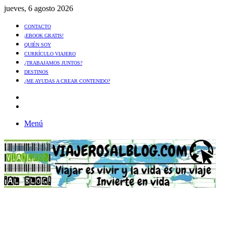
jueves, 6 agosto 2026
CONTACTO
¡EBOOK GRATIS!
QUIÉN SOY
CURRÍCULO VIAJERO
¿TRABAJAMOS JUNTOS?
DESTINOS
¿ME AYUDAS A CREAR CONTENIDO?
Artículo
al
Buscar
azar
Menú