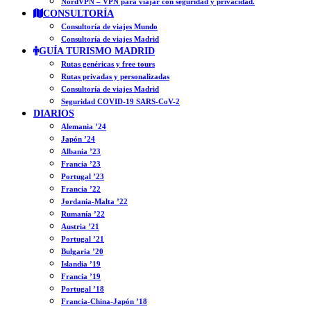
NordVPN – VPN para viajar con seguridad y privacidad.
CONSULTORÍA
Consultoría de viajes Mundo
Consultoría de viajes Madrid
GUÍA TURISMO MADRID
Rutas genéricas y free tours
Rutas privadas y personalizadas
Consultoría de viajes Madrid
Seguridad COVID-19 SARS-CoV-2
DIARIOS
Alemania ’24
Japón ’24
Albania ’23
Francia ’23
Portugal ’23
Francia ’22
Jordania-Malta ’22
Rumanía ’22
Austria ’21
Portugal ’21
Bulgaria ’20
Islandia ’19
Francia ’19
Portugal ’18
Francia-China-Japón ’18