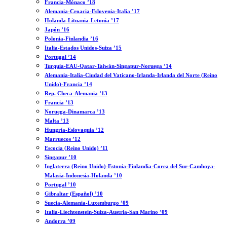
Francia-Mónaco ’18
Alemania-Croacia-Eslovenia-Italia ’17
Holanda-Lituania-Letonia ’17
Japón ’16
Polonia-Finlandia ’16
Italia-Estados Unidos-Suiza ’15
Portugal ’14
Turquía-EAU-Qatar-Taiwán-Singapur-Noruega ’14
Alemania-Italia-Ciudad del Vaticano-Irlanda-Irlanda del Norte (Reino
Unido)-Francia ’14
Rep. Checa-Alemania ’13
Francia ’13
Noruega-Dinamarca ’13
Malta ’13
Hungría-Eslovaquia ’12
Marruecos ’12
Escocia (Reino Unido) ’11
Singapur ’10
Inglaterra (Reino Unido)-Estonia-Finlandia-Corea del Sur-Camboya-
Malasia-Indonesia-Holanda ’10
Portugal ’10
Gibraltar (Español) ’10
Suecia-Alemania-Luxemburgo ’09
Italia-Liechtenstein-Suiza-Austria-San Marino ’09
Andorra ’09