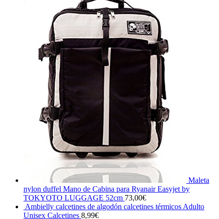
Maleta
nylon duffel Mano de Cabina para Ryanair Easyjet by
TOKYOTO LUGGAGE 52cm
73,00
€
Ambielly calcetines de algodón calcetines térmicos Adulto
Unisex Calcetines
8,99
€