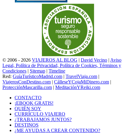
© 2006 - 2026
VIAJEROS AL BLOG
|
David Vecino
|
Aviso
Legal, Política de Privacidad, Política de Cookies, Términos y
Condiciones
|
Sitemap
|
Timeline
Red:
GuíaTurísticoMadrid.com
|
TravelViaja.com
|
ViajerosConDestino.com
|
CálleseYCojaMiDinero.com
|
ProtecciónMascarilla.com
|
MeditaciónYReiki.com
CONTACTO
¡EBOOK GRATIS!
QUIÉN SOY
CURRÍCULO VIAJERO
¿TRABAJAMOS JUNTOS?
DESTINOS
¿ME AYUDAS A CREAR CONTENIDO?