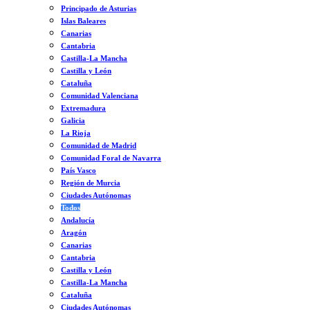
Principado de Asturias
Islas Baleares
Canarias
Cantabria
Castilla-La Mancha
Castilla y León
Cataluña
Comunidad Valenciana
Extremadura
Galicia
La Rioja
Comunidad de Madrid
Comunidad Foral de Navarra
País Vasco
Región de Murcia
Ciudades Autónomas
Todos
Andalucía
Aragón
Canarias
Cantabria
Castilla y León
Castilla-La Mancha
Cataluña
Ciudades Autónomas