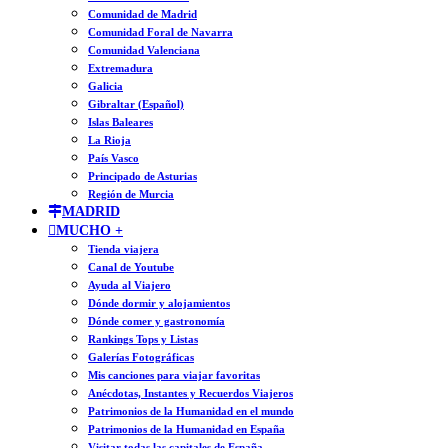
Comunidad de Madrid
Comunidad Foral de Navarra
Comunidad Valenciana
Extremadura
Galicia
Gibraltar (Español)
Islas Baleares
La Rioja
País Vasco
Principado de Asturias
Región de Murcia
MADRID
MUCHO +
Tienda viajera
Canal de Youtube
Ayuda al Viajero
Dónde dormir y alojamientos
Dónde comer y gastronomía
Rankings Tops y Listas
Galerías Fotográficas
Mis canciones para viajar favoritas
Anécdotas, Instantes y Recuerdos Viajeros
Patrimonios de la Humanidad en el mundo
Patrimonios de la Humanidad en España
Visitar todas las capitales de España