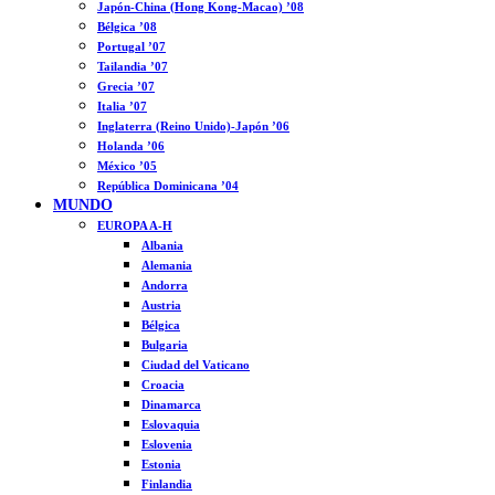
Japón-China (Hong Kong-Macao) ’08
Bélgica ’08
Portugal ’07
Tailandia ’07
Grecia ’07
Italia ’07
Inglaterra (Reino Unido)-Japón ’06
Holanda ’06
México ’05
República Dominicana ’04
MUNDO
EUROPA A-H
Albania
Alemania
Andorra
Austria
Bélgica
Bulgaria
Ciudad del Vaticano
Croacia
Dinamarca
Eslovaquia
Eslovenia
Estonia
Finlandia