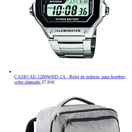
CASIO AE-1200WHD-1A - Reloj de pulsera, para hombre,
color plateado
37,91
€