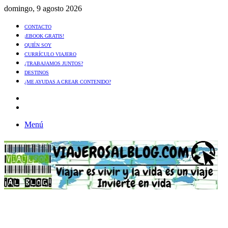
domingo, 9 agosto 2026
CONTACTO
¡EBOOK GRATIS!
QUIÉN SOY
CURRÍCULO VIAJERO
¿TRABAJAMOS JUNTOS?
DESTINOS
¿ME AYUDAS A CREAR CONTENIDO?
Artículo
al
Buscar
azar
Menú