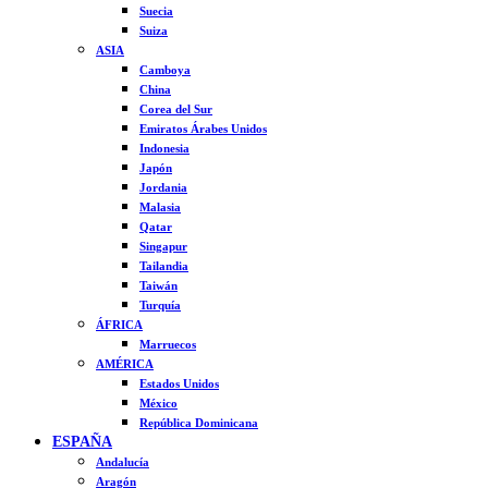
Suecia
Suiza
ASIA
Camboya
China
Corea del Sur
Emiratos Árabes Unidos
Indonesia
Japón
Jordania
Malasia
Qatar
Singapur
Tailandia
Taiwán
Turquía
ÁFRICA
Marruecos
AMÉRICA
Estados Unidos
México
República Dominicana
ESPAÑA
Andalucía
Aragón