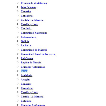
Principado de Asturias
Islas Baleares
Canarias
Cantabria
Castilla-La Mancha
Castilla y León
Cataluña
Comunidad Valenciana
Extremadura
Galicia
La Rioja
Comunidad de Madrid
Comunidad Foral de Navarra
País Vasco
Región de Murcia
Ciudades Autónomas
Todos
Andalucía
Aragón
Canarias
Cantabria
Castilla y León
Castilla-La Mancha
Cataluña
Ciudades Autónomas