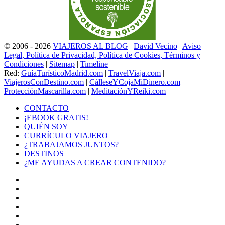
© 2006 - 2026
VIAJEROS AL BLOG
|
David Vecino
|
Aviso
Legal, Política de Privacidad, Política de Cookies, Términos y
Condiciones
|
Sitemap
|
Timeline
Red:
GuíaTurísticoMadrid.com
|
TravelViaja.com
|
ViajerosConDestino.com
|
CálleseYCojaMiDinero.com
|
ProtecciónMascarilla.com
|
MeditaciónYReiki.com
CONTACTO
¡EBOOK GRATIS!
QUIÉN SOY
CURRÍCULO VIAJERO
¿TRABAJAMOS JUNTOS?
DESTINOS
¿ME AYUDAS A CREAR CONTENIDO?
Facebook
X
LinkedIn
YouTube
Instagram
TikTok