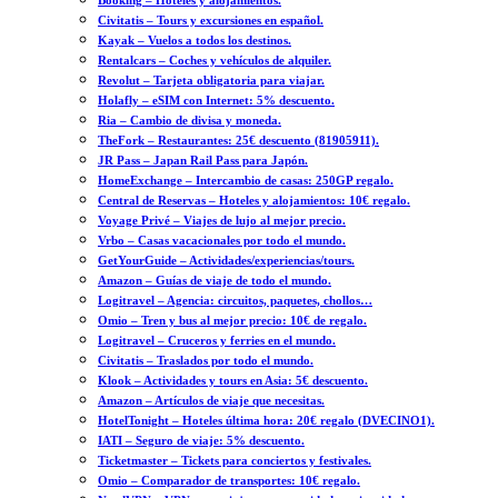
Booking – Hoteles y alojamientos.
Civitatis – Tours y excursiones en español.
Kayak – Vuelos a todos los destinos.
Rentalcars – Coches y vehículos de alquiler.
Revolut – Tarjeta obligatoria para viajar.
Holafly – eSIM con Internet: 5% descuento.
Ria – Cambio de divisa y moneda.
TheFork – Restaurantes: 25€ descuento (81905911).
JR Pass – Japan Rail Pass para Japón.
HomeExchange – Intercambio de casas: 250GP regalo.
Central de Reservas – Hoteles y alojamientos: 10€ regalo.
Voyage Privé – Viajes de lujo al mejor precio.
Vrbo – Casas vacacionales por todo el mundo.
GetYourGuide – Actividades/experiencias/tours.
Amazon – Guías de viaje de todo el mundo.
Logitravel – Agencia: circuitos, paquetes, chollos…
Omio – Tren y bus al mejor precio: 10€ de regalo.
Logitravel – Cruceros y ferries en el mundo.
Civitatis – Traslados por todo el mundo.
Klook – Actividades y tours en Asia: 5€ descuento.
Amazon – Artículos de viaje que necesitas.
HotelTonight – Hoteles última hora: 20€ regalo (DVECINO1).
IATI – Seguro de viaje: 5% descuento.
Ticketmaster – Tickets para conciertos y festivales.
Omio – Comparador de transportes: 10€ regalo.