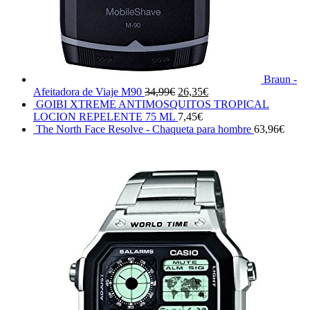
Braun -
El
El
Afeitadora de Viaje M90
34,99
€
26,35
€
precio
precio
GOIBI XTREME ANTIMOSQUITOS TROPICAL
original
actual
LOCION REPELENTE 75 ML
7,45
€
era:
es:
The North Face Resolve - Chaqueta para hombre
63,96
€
34,99€.
26,35€.