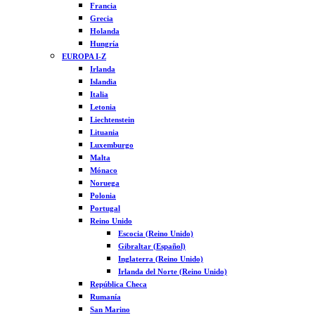
Francia
Grecia
Holanda
Hungría
EUROPA I-Z
Irlanda
Islandia
Italia
Letonia
Liechtenstein
Lituania
Luxemburgo
Malta
Mónaco
Noruega
Polonia
Portugal
Reino Unido
Escocia (Reino Unido)
Gibraltar (Español)
Inglaterra (Reino Unido)
Irlanda del Norte (Reino Unido)
República Checa
Rumanía
San Marino