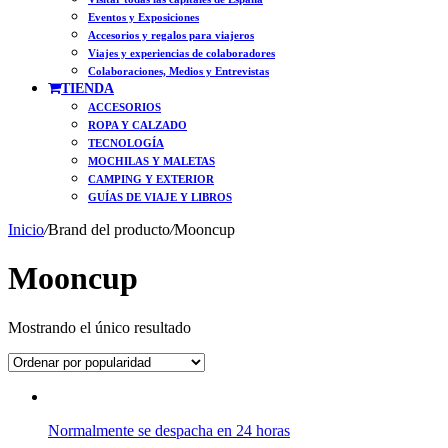
Eventos y Exposiciones
Accesorios y regalos para viajeros
Viajes y experiencias de colaboradores
Colaboraciones, Medios y Entrevistas
TIENDA
ACCESORIOS
ROPA Y CALZADO
TECNOLOGÍA
MOCHILAS Y MALETAS
CAMPING Y EXTERIOR
GUÍAS DE VIAJE Y LIBROS
Inicio
/
Brand del producto
/
Mooncup
Mooncup
Mostrando el único resultado
Normalmente se despacha en 24 horas