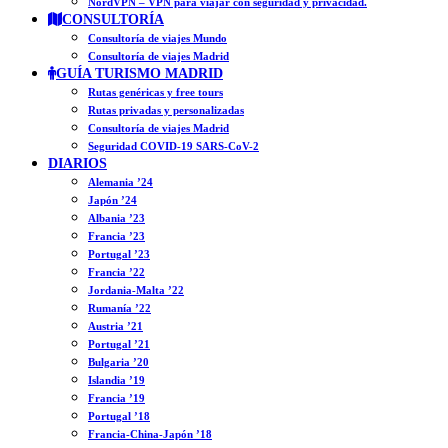
NordVPN – VPN para viajar con seguridad y privacidad.
CONSULTORÍA
Consultoría de viajes Mundo
Consultoría de viajes Madrid
GUÍA TURISMO MADRID
Rutas genéricas y free tours
Rutas privadas y personalizadas
Consultoría de viajes Madrid
Seguridad COVID-19 SARS-CoV-2
DIARIOS
Alemania ’24
Japón ’24
Albania ’23
Francia ’23
Portugal ’23
Francia ’22
Jordania-Malta ’22
Rumanía ’22
Austria ’21
Portugal ’21
Bulgaria ’20
Islandia ’19
Francia ’19
Portugal ’18
Francia-China-Japón ’18