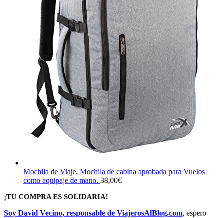
Mochila de Viaje. Mochila de cabina aprobada para Vuelos
como equipaje de mano.
38,00
€
¡TU COMPRA ES SOLIDARIA!
Soy David Vecino, responsable de ViajerosAlBlog.com
, espero