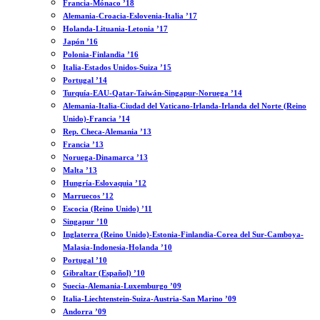
Francia-Mónaco ’18
Alemania-Croacia-Eslovenia-Italia ’17
Holanda-Lituania-Letonia ’17
Japón ’16
Polonia-Finlandia ’16
Italia-Estados Unidos-Suiza ’15
Portugal ’14
Turquía-EAU-Qatar-Taiwán-Singapur-Noruega ’14
Alemania-Italia-Ciudad del Vaticano-Irlanda-Irlanda del Norte (Reino
Unido)-Francia ’14
Rep. Checa-Alemania ’13
Francia ’13
Noruega-Dinamarca ’13
Malta ’13
Hungría-Eslovaquia ’12
Marruecos ’12
Escocia (Reino Unido) ’11
Singapur ’10
Inglaterra (Reino Unido)-Estonia-Finlandia-Corea del Sur-Camboya-
Malasia-Indonesia-Holanda ’10
Portugal ’10
Gibraltar (Español) ’10
Suecia-Alemania-Luxemburgo ’09
Italia-Liechtenstein-Suiza-Austria-San Marino ’09
Andorra ’09