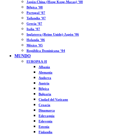
Japón-China (Hong Kong-Macao) ’08
Bélgica ’08
Portugal ’07
Tailandia ’07
Grecia ’07
Italia ’07
Inglaterra (Reino Unido)-Japón ’06
Holanda ’06
México ’05
República Dominicana ’04
MUNDO
EUROPA A-H
Albania
Alemania
Andorra
Austria
Bélgica
Bulgaria
Ciudad del Vaticano
Croacia
Dinamarca
Eslovaquia
Eslovenia
Estonia
Finlandia