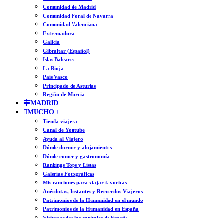
Comunidad de Madrid
Comunidad Foral de Navarra
Comunidad Valenciana
Extremadura
Galicia
Gibraltar (Español)
Islas Baleares
La Rioja
País Vasco
Principado de Asturias
Región de Murcia
MADRID
MUCHO +
Tienda viajera
Canal de Youtube
Ayuda al Viajero
Dónde dormir y alojamientos
Dónde comer y gastronomía
Rankings Tops y Listas
Galerías Fotográficas
Mis canciones para viajar favoritas
Anécdotas, Instantes y Recuerdos Viajeros
Patrimonios de la Humanidad en el mundo
Patrimonios de la Humanidad en España
Visitar todas las capitales de España