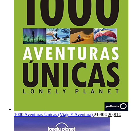
El
El
1000 Aventuras Únicas (Viaje Y Aventura)
21,90
€
20,81
€
precio
preci
original
actua
era:
es: