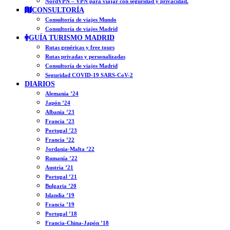
NordVPN – VPN para viajar con seguridad y privacidad.
CONSULTORÍA
Consultoría de viajes Mundo
Consultoría de viajes Madrid
GUÍA TURISMO MADRID
Rutas genéricas y free tours
Rutas privadas y personalizadas
Consultoría de viajes Madrid
Seguridad COVID-19 SARS-CoV-2
DIARIOS
Alemania ’24
Japón ’24
Albania ’23
Francia ’23
Portugal ’23
Francia ’22
Jordania-Malta ’22
Rumanía ’22
Austria ’21
Portugal ’21
Bulgaria ’20
Islandia ’19
Francia ’19
Portugal ’18
Francia-China-Japón ’18