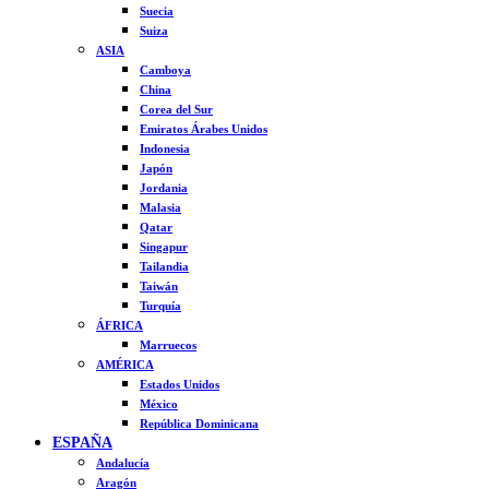
Suecia
Suiza
ASIA
Camboya
China
Corea del Sur
Emiratos Árabes Unidos
Indonesia
Japón
Jordania
Malasia
Qatar
Singapur
Tailandia
Taiwán
Turquía
ÁFRICA
Marruecos
AMÉRICA
Estados Unidos
México
República Dominicana
ESPAÑA
Andalucía
Aragón