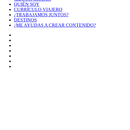
QUIÉN SOY
CURRÍCULO VIAJERO
¿TRABAJAMOS JUNTOS?
DESTINOS
¿ME AYUDAS A CREAR CONTENIDO?
Facebook
X
LinkedIn
YouTube
Instagram
TikTok
Buy
Me
Botón
a
volver
Coffee
arriba