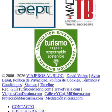
© 2006 - 2026
VIAJEROS AL BLOG
|
David Vecino
|
Aviso
Legal, Política de Privacidad, Política de Cookies, Términos y
Condiciones
|
Sitemap
|
Timeline
Red:
GuíaTurísticoMadrid.com
|
TravelViaja.com
|
ViajerosConDestino.com
|
CálleseYCojaMiDinero.com
|
ProtecciónMascarilla.com
|
MeditaciónYReiki.com
CONTACTO
¡EBOOK GRATIS!