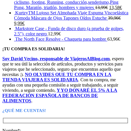
112,14€.
85,67€.
ciclismo, footing, Running, conducción,senderismo,Ping
El
El
Pong, Maratón, triatlón, hombres y mujeres
13,99
€
13,58
€
precio
prec
KurtzyTM Lujoso Set Almohada Viaje Espuma Viscoelástica
original
actua
Cómoda Máscara de Ojos Tapones Oídos Estuche
39,96
€
El
El
era:
es:
9,99
€
precio
precio
13,99€.
13,5
Markstore Case - Funda de disco duro (a prueba de golpes,
original
actual
2.5"), color negro
12,99
€
era:
es:
The North Face Resolve - Chaqueta para hombre
63,96
€
39,96€.
9,99€.
¡TU COMPRA ES SOLIDARIA!
Soy David Vecino, responsable de ViajerosAlBlog.com
, espero
que te sea útil la selección de artículos, productos y servicios para
viajeros que he seleccionado, seguro que encuentras aquello que
necesitas ;).
NO OLVIDES QUE TU COMPRA EN LA
TIENDA VIAJERA ES SOLIDARIA
. Con tu compra, me
ayudas con una pequeña comisión a seguir trabajando, a seguir
viviendo, a seguir comiendo,
Y YO DONARÉ EL 5% A LA
FEDERACIÓN ESPAÑOLA DE BANCOS DE
ALIMENTOS
.
¿QUÉ ME CUENTAS!
Nombre*: