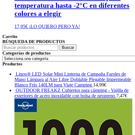
temperatura hasta -2°C en diferentes
colores a elegir
17,95
€
¡LO QUIERO PERO YA!
Carrito
BÚSQUEDA DE PRODUCTOS
Buscar
Buscar
por:
Categorías de productos
Productos
Liqoo® LED Solar Mini Linterna de Campaña Faroles de
Mano Lámpara al Aire Libre Doblable Plegable Impermeable
Blanco Frío 140LM para Viaje Camping
14,99
€
OUTDOOR FREAKZ Cubiertos para cámping - Vajilla de
exteriores de acero inoxidable con bolsa de neopreno
7,47
€