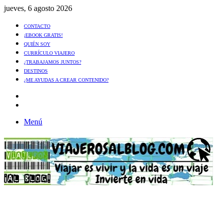
jueves, 6 agosto 2026
CONTACTO
¡EBOOK GRATIS!
QUIÉN SOY
CURRÍCULO VIAJERO
¿TRABAJAMOS JUNTOS?
DESTINOS
¿ME AYUDAS A CREAR CONTENIDO?
Artículo
al
Buscar
azar
Menú