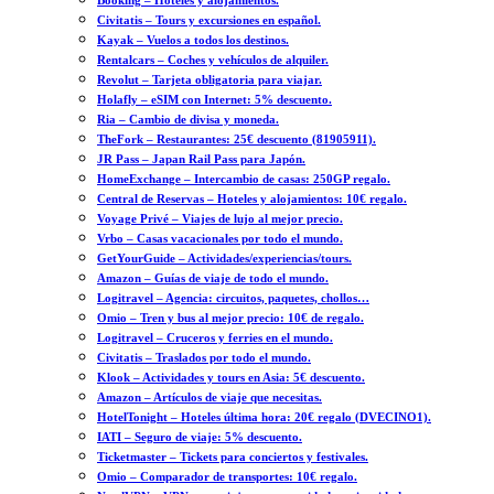
Booking – Hoteles y alojamientos.
Civitatis – Tours y excursiones en español.
Kayak – Vuelos a todos los destinos.
Rentalcars – Coches y vehículos de alquiler.
Revolut – Tarjeta obligatoria para viajar.
Holafly – eSIM con Internet: 5% descuento.
Ria – Cambio de divisa y moneda.
TheFork – Restaurantes: 25€ descuento (81905911).
JR Pass – Japan Rail Pass para Japón.
HomeExchange – Intercambio de casas: 250GP regalo.
Central de Reservas – Hoteles y alojamientos: 10€ regalo.
Voyage Privé – Viajes de lujo al mejor precio.
Vrbo – Casas vacacionales por todo el mundo.
GetYourGuide – Actividades/experiencias/tours.
Amazon – Guías de viaje de todo el mundo.
Logitravel – Agencia: circuitos, paquetes, chollos…
Omio – Tren y bus al mejor precio: 10€ de regalo.
Logitravel – Cruceros y ferries en el mundo.
Civitatis – Traslados por todo el mundo.
Klook – Actividades y tours en Asia: 5€ descuento.
Amazon – Artículos de viaje que necesitas.
HotelTonight – Hoteles última hora: 20€ regalo (DVECINO1).
IATI – Seguro de viaje: 5% descuento.
Ticketmaster – Tickets para conciertos y festivales.
Omio – Comparador de transportes: 10€ regalo.