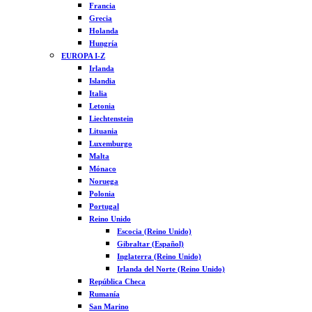
Francia
Grecia
Holanda
Hungría
EUROPA I-Z
Irlanda
Islandia
Italia
Letonia
Liechtenstein
Lituania
Luxemburgo
Malta
Mónaco
Noruega
Polonia
Portugal
Reino Unido
Escocia (Reino Unido)
Gibraltar (Español)
Inglaterra (Reino Unido)
Irlanda del Norte (Reino Unido)
República Checa
Rumanía
San Marino