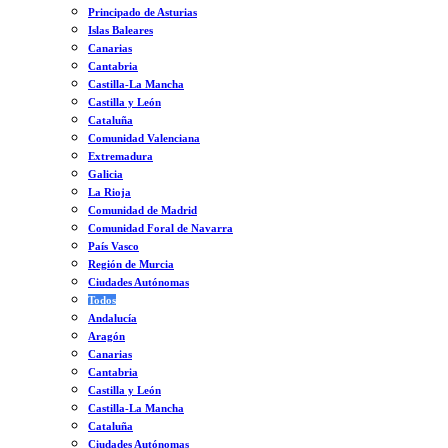
Principado de Asturias
Islas Baleares
Canarias
Cantabria
Castilla-La Mancha
Castilla y León
Cataluña
Comunidad Valenciana
Extremadura
Galicia
La Rioja
Comunidad de Madrid
Comunidad Foral de Navarra
País Vasco
Región de Murcia
Ciudades Autónomas
Todos
Andalucía
Aragón
Canarias
Cantabria
Castilla y León
Castilla-La Mancha
Cataluña
Ciudades Autónomas