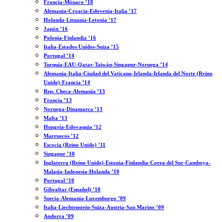
Francia-Mónaco ’18
Alemania-Croacia-Eslovenia-Italia ’17
Holanda-Lituania-Letonia ’17
Japón ’16
Polonia-Finlandia ’16
Italia-Estados Unidos-Suiza ’15
Portugal ’14
Turquía-EAU-Qatar-Taiwán-Singapur-Noruega ’14
Alemania-Italia-Ciudad del Vaticano-Irlanda-Irlanda del Norte (Reino
Unido)-Francia ’14
Rep. Checa-Alemania ’13
Francia ’13
Noruega-Dinamarca ’13
Malta ’13
Hungría-Eslovaquia ’12
Marruecos ’12
Escocia (Reino Unido) ’11
Singapur ’10
Inglaterra (Reino Unido)-Estonia-Finlandia-Corea del Sur-Camboya-
Malasia-Indonesia-Holanda ’10
Portugal ’10
Gibraltar (Español) ’10
Suecia-Alemania-Luxemburgo ’09
Italia-Liechtenstein-Suiza-Austria-San Marino ’09
Andorra ’09