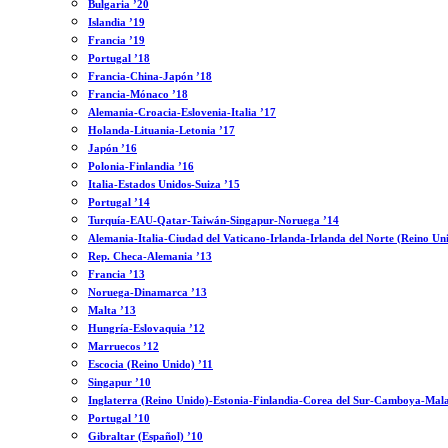
Bulgaria ’20
Islandia ’19
Francia ’19
Portugal ’18
Francia-China-Japón ’18
Francia-Mónaco ’18
Alemania-Croacia-Eslovenia-Italia ’17
Holanda-Lituania-Letonia ’17
Japón ’16
Polonia-Finlandia ’16
Italia-Estados Unidos-Suiza ’15
Portugal ’14
Turquía-EAU-Qatar-Taiwán-Singapur-Noruega ’14
Alemania-Italia-Ciudad del Vaticano-Irlanda-Irlanda del Norte (Reino Un
Rep. Checa-Alemania ’13
Francia ’13
Noruega-Dinamarca ’13
Malta ’13
Hungría-Eslovaquia ’12
Marruecos ’12
Escocia (Reino Unido) ’11
Singapur ’10
Inglaterra (Reino Unido)-Estonia-Finlandia-Corea del Sur-Camboya-Mala
Portugal ’10
Gibraltar (Español) ’10