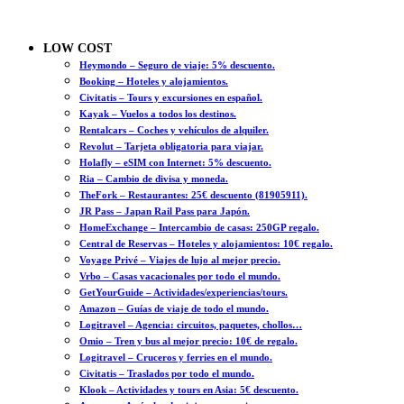
LOW COST
Heymondo – Seguro de viaje: 5% descuento.
Booking – Hoteles y alojamientos.
Civitatis – Tours y excursiones en español.
Kayak – Vuelos a todos los destinos.
Rentalcars – Coches y vehículos de alquiler.
Revolut – Tarjeta obligatoria para viajar.
Holafly – eSIM con Internet: 5% descuento.
Ria – Cambio de divisa y moneda.
TheFork – Restaurantes: 25€ descuento (81905911).
JR Pass – Japan Rail Pass para Japón.
HomeExchange – Intercambio de casas: 250GP regalo.
Central de Reservas – Hoteles y alojamientos: 10€ regalo.
Voyage Privé – Viajes de lujo al mejor precio.
Vrbo – Casas vacacionales por todo el mundo.
GetYourGuide – Actividades/experiencias/tours.
Amazon – Guías de viaje de todo el mundo.
Logitravel – Agencia: circuitos, paquetes, chollos…
Omio – Tren y bus al mejor precio: 10€ de regalo.
Logitravel – Cruceros y ferries en el mundo.
Civitatis – Traslados por todo el mundo.
Klook – Actividades y tours en Asia: 5€ descuento.