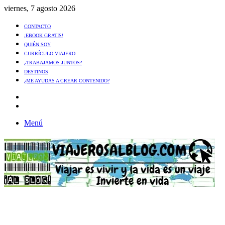
viernes, 7 agosto 2026
CONTACTO
¡EBOOK GRATIS!
QUIÉN SOY
CURRÍCULO VIAJERO
¿TRABAJAMOS JUNTOS?
DESTINOS
¿ME AYUDAS A CREAR CONTENIDO?
Artículo
al
Buscar
azar
Menú