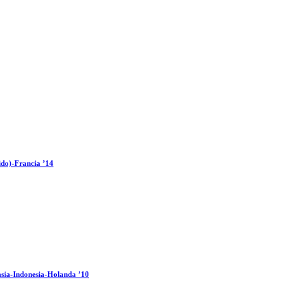
ido)-Francia ’14
sia-Indonesia-Holanda ’10