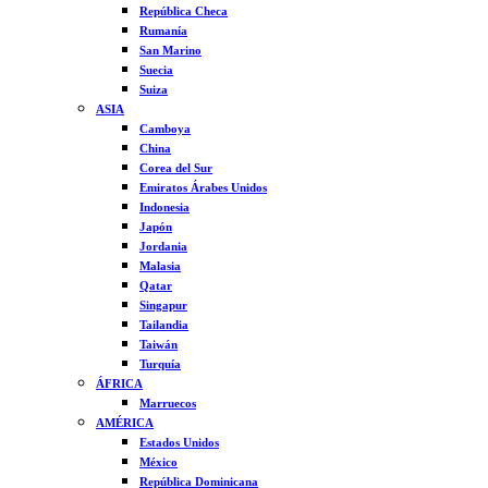
República Checa
Rumanía
San Marino
Suecia
Suiza
ASIA
Camboya
China
Corea del Sur
Emiratos Árabes Unidos
Indonesia
Japón
Jordania
Malasia
Qatar
Singapur
Tailandia
Taiwán
Turquía
ÁFRICA
Marruecos
AMÉRICA
Estados Unidos
México
República Dominicana