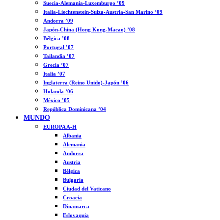
Suecia-Alemania-Luxemburgo ’09
Italia-Liechtenstein-Suiza-Austria-San Marino ’09
Andorra ’09
Japón-China (Hong Kong-Macao) ’08
Bélgica ’08
Portugal ’07
Tailandia ’07
Grecia ’07
Italia ’07
Inglaterra (Reino Unido)-Japón ’06
Holanda ’06
México ’05
República Dominicana ’04
MUNDO
EUROPA A-H
Albania
Alemania
Andorra
Austria
Bélgica
Bulgaria
Ciudad del Vaticano
Croacia
Dinamarca
Eslovaquia