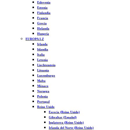
Eslovenia
Estonia
Finlandia
Francia
Grecia
Holanda
Hungría
EUROPA I-Z
Irlanda
Islandia
Italia
Letonia
Liechtenstein
Lituania
Luxemburgo
Malta
Mónaco
Noruega
Polonia
Portugal
Reino Unido
Escocia (Reino Unido)
Gibraltar (Español)
Inglaterra (Reino Unido)
Irlanda del Norte (Reino Unido)