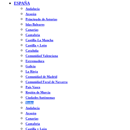
ESPAÑA
Andalucía
Aragón
Principado de Asturias
Islas Baleares
Canarias
Cantabria
Castilla-La Mancha
Castilla y León
Cataluña
Comunidad Valenciana
Extremadura
Galicia
La Rioja
Comunidad de Madrid
Comunidad Foral de Navarra
País Vasco
Región de Murcia
Ciudades Autónomas
Todos
Andalucía
Aragón
Canarias
Cantabria
Castilla y León