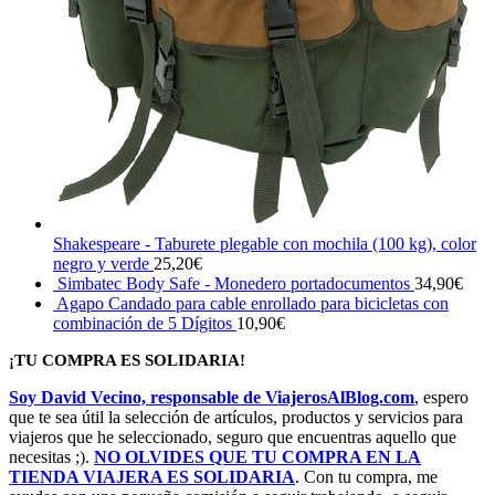
Shakespeare - Taburete plegable con mochila (100 kg), color
negro y verde
25,20
€
Simbatec Body Safe - Monedero portadocumentos
34,90
€
Agapo Candado para cable enrollado para bicicletas con
combinación de 5 Dígitos
10,90
€
¡TU COMPRA ES SOLIDARIA!
Soy David Vecino, responsable de ViajerosAlBlog.com
, espero
que te sea útil la selección de artículos, productos y servicios para
viajeros que he seleccionado, seguro que encuentras aquello que
necesitas ;).
NO OLVIDES QUE TU COMPRA EN LA
TIENDA VIAJERA ES SOLIDARIA
. Con tu compra, me