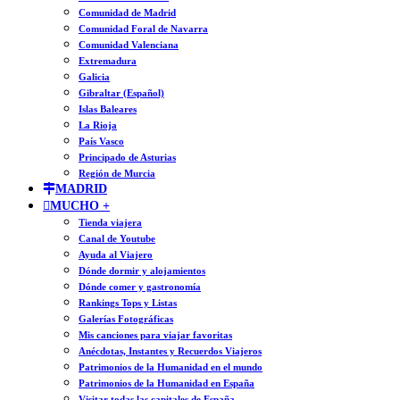
Comunidad de Madrid
Comunidad Foral de Navarra
Comunidad Valenciana
Extremadura
Galicia
Gibraltar (Español)
Islas Baleares
La Rioja
País Vasco
Principado de Asturias
Región de Murcia
MADRID
MUCHO +
Tienda viajera
Canal de Youtube
Ayuda al Viajero
Dónde dormir y alojamientos
Dónde comer y gastronomía
Rankings Tops y Listas
Galerías Fotográficas
Mis canciones para viajar favoritas
Anécdotas, Instantes y Recuerdos Viajeros
Patrimonios de la Humanidad en el mundo
Patrimonios de la Humanidad en España
Visitar todas las capitales de España