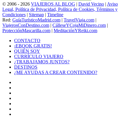
© 2006 - 2026
VIAJEROS AL BLOG
|
David Vecino
|
Aviso
Legal, Política de Privacidad, Política de Cookies, Términos y
Condiciones
|
Sitemap
|
Timeline
Red:
GuíaTurísticoMadrid.com
|
TravelViaja.com
|
ViajerosConDestino.com
|
CálleseYCojaMiDinero.com
|
ProtecciónMascarilla.com
|
MeditaciónYReiki.com
CONTACTO
¡EBOOK GRATIS!
QUIÉN SOY
CURRÍCULO VIAJERO
¿TRABAJAMOS JUNTOS?
DESTINOS
¿ME AYUDAS A CREAR CONTENIDO?
Facebook
X
LinkedIn
YouTube
Instagram
TikTok
Buy
Me
Botón
a
volver
Coffee