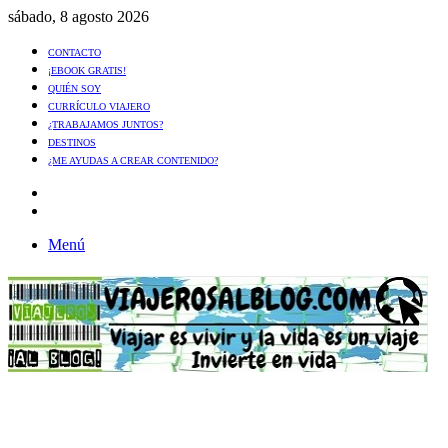
sábado, 8 agosto 2026
CONTACTO
¡EBOOK GRATIS!
QUIÉN SOY
CURRÍCULO VIAJERO
¿TRABAJAMOS JUNTOS?
DESTINOS
¿ME AYUDAS A CREAR CONTENIDO?
Artículo
al
Buscar
azar
Menú