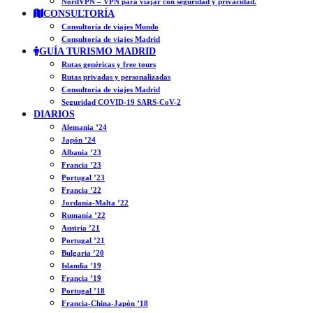
NordVPN – VPN para viajar con seguridad y privacidad.
CONSULTORÍA
Consultoría de viajes Mundo
Consultoría de viajes Madrid
GUÍA TURISMO MADRID
Rutas genéricas y free tours
Rutas privadas y personalizadas
Consultoría de viajes Madrid
Seguridad COVID-19 SARS-CoV-2
DIARIOS
Alemania ’24
Japón ’24
Albania ’23
Francia ’23
Portugal ’23
Francia ’22
Jordania-Malta ’22
Rumanía ’22
Austria ’21
Portugal ’21
Bulgaria ’20
Islandia ’19
Francia ’19
Portugal ’18
Francia-China-Japón ’18