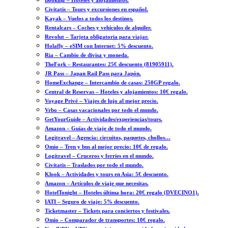
Booking – Hoteles y alojamientos.
Civitatis – Tours y excursiones en español.
Kayak – Vuelos a todos los destinos.
Rentalcars – Coches y vehículos de alquiler.
Revolut – Tarjeta obligatoria para viajar.
Holafly – eSIM con Internet: 5% descuento.
Ria – Cambio de divisa y moneda.
TheFork – Restaurantes: 25€ descuento (81905911).
JR Pass – Japan Rail Pass para Japón.
HomeExchange – Intercambio de casas: 250GP regalo.
Central de Reservas – Hoteles y alojamientos: 10€ regalo.
Voyage Privé – Viajes de lujo al mejor precio.
Vrbo – Casas vacacionales por todo el mundo.
GetYourGuide – Actividades/experiencias/tours.
Amazon – Guías de viaje de todo el mundo.
Logitravel – Agencia: circuitos, paquetes, chollos…
Omio – Tren y bus al mejor precio: 10€ de regalo.
Logitravel – Cruceros y ferries en el mundo.
Civitatis – Traslados por todo el mundo.
Klook – Actividades y tours en Asia: 5€ descuento.
Amazon – Artículos de viaje que necesitas.
HotelTonight – Hoteles última hora: 20€ regalo (DVECINO1).
IATI – Seguro de viaje: 5% descuento.
Ticketmaster – Tickets para conciertos y festivales.
Omio – Comparador de transportes: 10€ regalo.