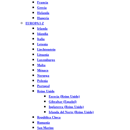
Francia
Grecia
Holanda
Hungría
EUROPA I-Z
Irlanda
Islandia
Italia
Letonia
Liechtenstein
Lituania
Luxemburgo
Malta
Mónaco
Noruega
Polonia
Portugal
Reino Unido
Escocia (Reino Unido)
Gibraltar (Español)
Inglaterra (Reino Unido)
Irlanda del Norte (Reino Unido)
República Checa
Rumanía
San Marino