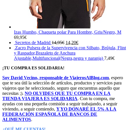
Izas Humbo, Chaqueta polar Para Hombre, Gris/Negro, M
69,95
€
El
El
Secretos de Madrid
14,95
€
14,20
€
precio
precio
Zacro Pulsera de la Supervivencia con Silbato, Brújula, Flint
original
actual
y Raspador,Brazaleto de Anchura
era:
es:
Ajustable,Multifuncional(Negra,negra y naranja)
7,49
€
14,95€.
14,20€.
¡TU COMPRA ES SOLIDARIA!
Soy David Vecino, responsable de ViajerosAlBlog.com
, espero
que te sea útil la selección de artículos, productos y servicios para
viajeros que he seleccionado, seguro que encuentras aquello que
necesitas ;).
NO OLVIDES QUE TU COMPRA EN LA
TIENDA VIAJERA ES SOLIDARIA
. Con tu compra, me
ayudas con una pequeña comisión a seguir trabajando, a seguir
viviendo, a seguir comiendo,
Y YO DONARÉ EL 5% A LA
FEDERACIÓN ESPAÑOLA DE BANCOS DE
ALIMENTOS
.
¿QUÉ ME CUENTAS!