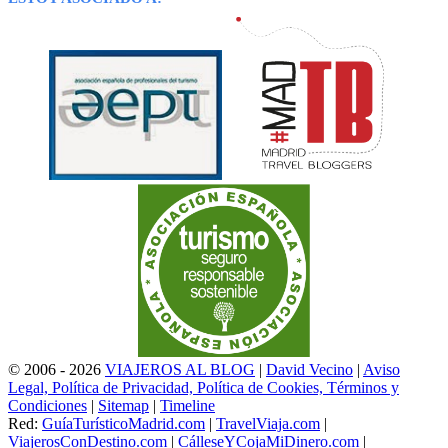
© 2006 - 2026
VIAJEROS AL BLOG
|
David Vecino
|
Aviso
Legal, Política de Privacidad, Política de Cookies, Términos y
Condiciones
|
Sitemap
|
Timeline
Red:
GuíaTurísticoMadrid.com
|
TravelViaja.com
|
ViajerosConDestino.com
|
CálleseYCojaMiDinero.com
|