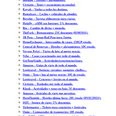
Booking – Hoteles y alojamientos.
Civitatis – Tours y excursiones en español.
Kayak – Vuelos a todos los destinos.
Rentalcars – Coches y vehículos de alquiler.
Revolut – Tarjeta obligatoria para viajar.
Holafly – eSIM con Internet: 5% descuento.
Ria – Cambio de divisa y moneda.
TheFork – Restaurantes: 25€ descuento (81905911).
JR Pass – Japan Rail Pass para Japón.
HomeExchange – Intercambio de casas: 250GP regalo.
Central de Reservas – Hoteles y alojamientos: 10€ regalo.
Voyage Privé – Viajes de lujo al mejor precio.
Vrbo – Casas vacacionales por todo el mundo.
GetYourGuide – Actividades/experiencias/tours.
Amazon – Guías de viaje de todo el mundo.
Logitravel – Agencia: circuitos, paquetes, chollos…
Omio – Tren y bus al mejor precio: 10€ de regalo.
Logitravel – Cruceros y ferries en el mundo.
Civitatis – Traslados por todo el mundo.
Klook – Actividades y tours en Asia: 5€ descuento.
Amazon – Artículos de viaje que necesitas.
HotelTonight – Hoteles última hora: 20€ regalo (DVECINO1).
IATI – Seguro de viaje: 5% descuento.
Ticketmaster – Tickets para conciertos y festivales.
Omio – Comparador de transportes: 10€ regalo.