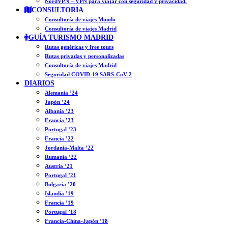
NordVPN – VPN para viajar con seguridad y privacidad.
CONSULTORÍA
Consultoría de viajes Mundo
Consultoría de viajes Madrid
GUÍA TURISMO MADRID
Rutas genéricas y free tours
Rutas privadas y personalizadas
Consultoría de viajes Madrid
Seguridad COVID-19 SARS-CoV-2
DIARIOS
Alemania ’24
Japón ’24
Albania ’23
Francia ’23
Portugal ’23
Francia ’22
Jordania-Malta ’22
Rumanía ’22
Austria ’21
Portugal ’21
Bulgaria ’20
Islandia ’19
Francia ’19
Portugal ’18
Francia-China-Japón ’18