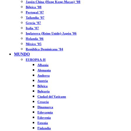
Japón-China (Hong Kong-Macao) ’08
Bélgica ’08
Portugal ’07
Tailandia ’07
Grecia ’07
Italia ’07
Inglaterra (Reino Unido)-Japón ’06
Holanda ’06
México ’05
República Dominicana ’04
MUNDO
EUROPA A-H
Albania
Alemania
Andorra
Austria
Bélgica
Bulgaria
Ciudad del Vaticano
Croacia
Dinamarca
Eslovaquia
Eslovenia
Estonia
Finlandia