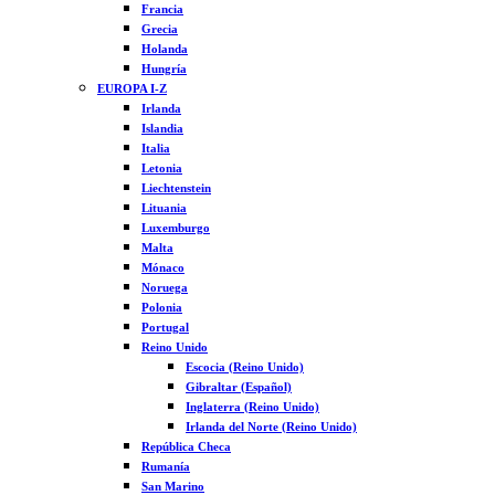
Francia
Grecia
Holanda
Hungría
EUROPA I-Z
Irlanda
Islandia
Italia
Letonia
Liechtenstein
Lituania
Luxemburgo
Malta
Mónaco
Noruega
Polonia
Portugal
Reino Unido
Escocia (Reino Unido)
Gibraltar (Español)
Inglaterra (Reino Unido)
Irlanda del Norte (Reino Unido)
República Checa
Rumanía
San Marino