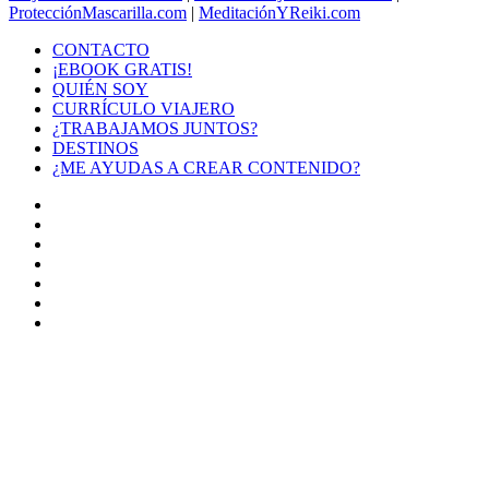
ProtecciónMascarilla.com
|
MeditaciónYReiki.com
CONTACTO
¡EBOOK GRATIS!
QUIÉN SOY
CURRÍCULO VIAJERO
¿TRABAJAMOS JUNTOS?
DESTINOS
¿ME AYUDAS A CREAR CONTENIDO?
Facebook
X
LinkedIn
YouTube
Instagram
TikTok
Buy
Me
Botón
a
volver
Coffee
arriba