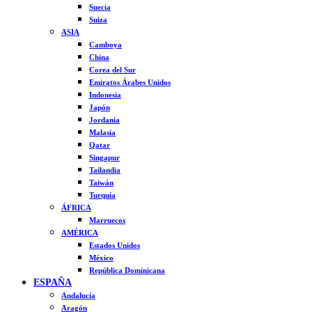
Suecia
Suiza
ASIA
Camboya
China
Corea del Sur
Emiratos Árabes Unidos
Indonesia
Japón
Jordania
Malasia
Qatar
Singapur
Tailandia
Taiwán
Turquía
ÁFRICA
Marruecos
AMÉRICA
Estados Unidos
México
República Dominicana
ESPAÑA
Andalucía
Aragón