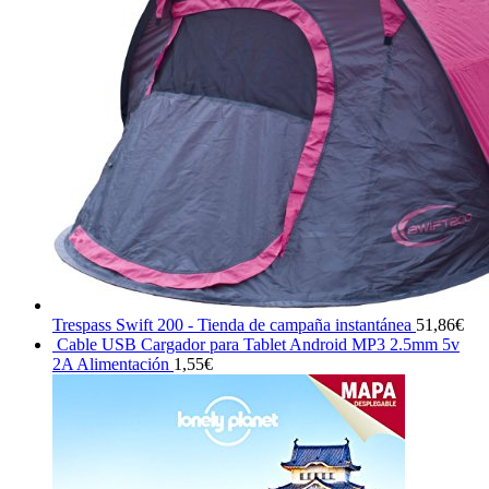
Trespass Swift 200 - Tienda de campaña instantánea
51,86
€
Cable USB Cargador para Tablet Android MP3 2.5mm 5v
2A Alimentación
1,55
€