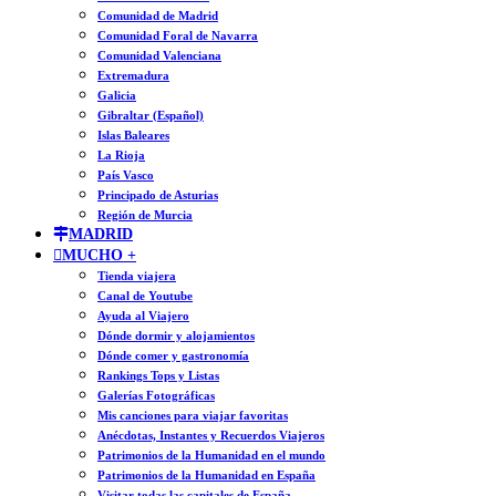
Comunidad de Madrid
Comunidad Foral de Navarra
Comunidad Valenciana
Extremadura
Galicia
Gibraltar (Español)
Islas Baleares
La Rioja
País Vasco
Principado de Asturias
Región de Murcia
MADRID
MUCHO +
Tienda viajera
Canal de Youtube
Ayuda al Viajero
Dónde dormir y alojamientos
Dónde comer y gastronomía
Rankings Tops y Listas
Galerías Fotográficas
Mis canciones para viajar favoritas
Anécdotas, Instantes y Recuerdos Viajeros
Patrimonios de la Humanidad en el mundo
Patrimonios de la Humanidad en España
Visitar todas las capitales de España