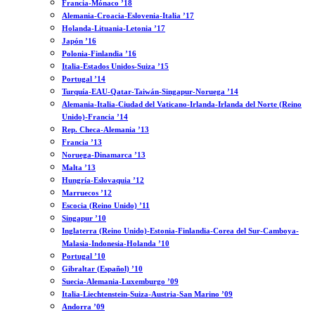
Francia-Mónaco ’18
Alemania-Croacia-Eslovenia-Italia ’17
Holanda-Lituania-Letonia ’17
Japón ’16
Polonia-Finlandia ’16
Italia-Estados Unidos-Suiza ’15
Portugal ’14
Turquía-EAU-Qatar-Taiwán-Singapur-Noruega ’14
Alemania-Italia-Ciudad del Vaticano-Irlanda-Irlanda del Norte (Reino
Unido)-Francia ’14
Rep. Checa-Alemania ’13
Francia ’13
Noruega-Dinamarca ’13
Malta ’13
Hungría-Eslovaquia ’12
Marruecos ’12
Escocia (Reino Unido) ’11
Singapur ’10
Inglaterra (Reino Unido)-Estonia-Finlandia-Corea del Sur-Camboya-
Malasia-Indonesia-Holanda ’10
Portugal ’10
Gibraltar (Español) ’10
Suecia-Alemania-Luxemburgo ’09
Italia-Liechtenstein-Suiza-Austria-San Marino ’09
Andorra ’09