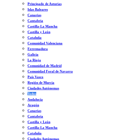
Principado de Asturias
Islas Baleares
Canarias
Cantabria
Castilla-La Mancha
Castilla y León
Cataluña
Comunidad Valenciana
Extremadura
Galicia
La Rioja
Comunidad de Madrid
Comunidad Foral de Navarra
País Vasco
Región de Murcia
Ciudades Autónomas
Todos
Andalucía
Aragón
Canarias
Cantabria
Castilla y León
Castilla-La Mancha
Cataluña
Ciudades Autónomas