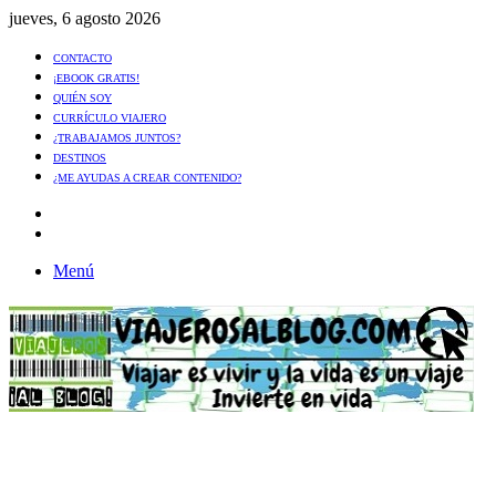
jueves, 6 agosto 2026
CONTACTO
¡EBOOK GRATIS!
QUIÉN SOY
CURRÍCULO VIAJERO
¿TRABAJAMOS JUNTOS?
DESTINOS
¿ME AYUDAS A CREAR CONTENIDO?
Artículo
al
Buscar
azar
Menú