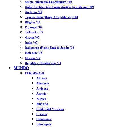
Suecia-Alemania-Luxemburgo ’09
Italia-Liechtenstein-Suiza-Austria-San Marino ’09
Andorra ’09
Japón-China (Hong Kong-Macao) ’08
Bélgica ’08
Portugal ’07
Tailandia ’07
Grecia ’07
Italia ’07
Inglaterra (Reino Unido)-Japón ’06
Holanda ’06
México ’05
República Dominicana ’04
MUNDO
EUROPA A-H
Albania
Alemania
Andorra
Austria
Bélgica
Bulgaria
Ciudad del Vaticano
Croacia
Dinamarca
Eslovaquia