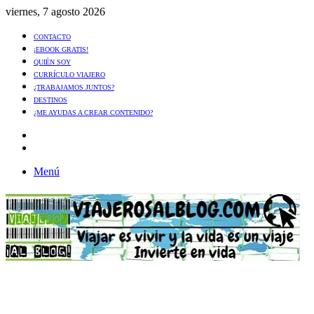
viernes, 7 agosto 2026
CONTACTO
¡EBOOK GRATIS!
QUIÉN SOY
CURRÍCULO VIAJERO
¿TRABAJAMOS JUNTOS?
DESTINOS
¿ME AYUDAS A CREAR CONTENIDO?
Artículo
al
Buscar
azar
Menú