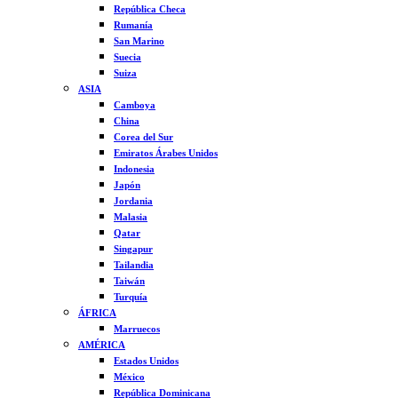
República Checa
Rumanía
San Marino
Suecia
Suiza
ASIA
Camboya
China
Corea del Sur
Emiratos Árabes Unidos
Indonesia
Japón
Jordania
Malasia
Qatar
Singapur
Tailandia
Taiwán
Turquía
ÁFRICA
Marruecos
AMÉRICA
Estados Unidos
México
República Dominicana