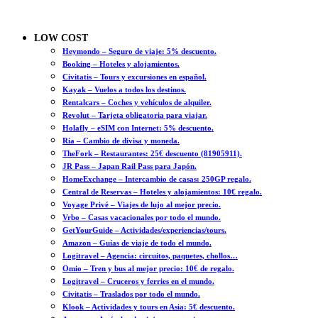
LOW COST
Heymondo – Seguro de viaje: 5% descuento.
Booking – Hoteles y alojamientos.
Civitatis – Tours y excursiones en español.
Kayak – Vuelos a todos los destinos.
Rentalcars – Coches y vehículos de alquiler.
Revolut – Tarjeta obligatoria para viajar.
Holafly – eSIM con Internet: 5% descuento.
Ria – Cambio de divisa y moneda.
TheFork – Restaurantes: 25€ descuento (81905911).
JR Pass – Japan Rail Pass para Japón.
HomeExchange – Intercambio de casas: 250GP regalo.
Central de Reservas – Hoteles y alojamientos: 10€ regalo.
Voyage Privé – Viajes de lujo al mejor precio.
Vrbo – Casas vacacionales por todo el mundo.
GetYourGuide – Actividades/experiencias/tours.
Amazon – Guías de viaje de todo el mundo.
Logitravel – Agencia: circuitos, paquetes, chollos…
Omio – Tren y bus al mejor precio: 10€ de regalo.
Logitravel – Cruceros y ferries en el mundo.
Civitatis – Traslados por todo el mundo.
Klook – Actividades y tours en Asia: 5€ descuento.