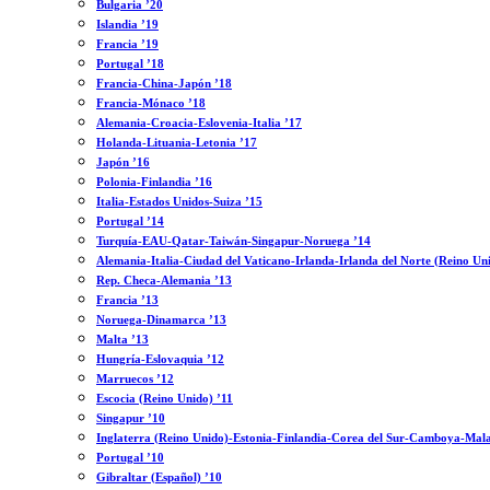
Bulgaria ’20
Islandia ’19
Francia ’19
Portugal ’18
Francia-China-Japón ’18
Francia-Mónaco ’18
Alemania-Croacia-Eslovenia-Italia ’17
Holanda-Lituania-Letonia ’17
Japón ’16
Polonia-Finlandia ’16
Italia-Estados Unidos-Suiza ’15
Portugal ’14
Turquía-EAU-Qatar-Taiwán-Singapur-Noruega ’14
Alemania-Italia-Ciudad del Vaticano-Irlanda-Irlanda del Norte (Reino Un
Rep. Checa-Alemania ’13
Francia ’13
Noruega-Dinamarca ’13
Malta ’13
Hungría-Eslovaquia ’12
Marruecos ’12
Escocia (Reino Unido) ’11
Singapur ’10
Inglaterra (Reino Unido)-Estonia-Finlandia-Corea del Sur-Camboya-Mala
Portugal ’10
Gibraltar (Español) ’10