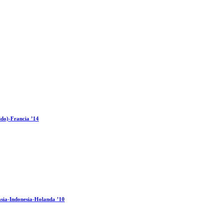
ido)-Francia ’14
sia-Indonesia-Holanda ’10