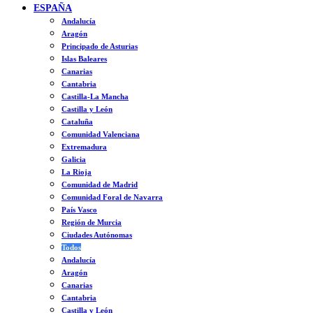
ESPAÑA
Andalucía
Aragón
Principado de Asturias
Islas Baleares
Canarias
Cantabria
Castilla-La Mancha
Castilla y León
Cataluña
Comunidad Valenciana
Extremadura
Galicia
La Rioja
Comunidad de Madrid
Comunidad Foral de Navarra
País Vasco
Región de Murcia
Ciudades Autónomas
Todos
Andalucía
Aragón
Canarias
Cantabria
Castilla y León