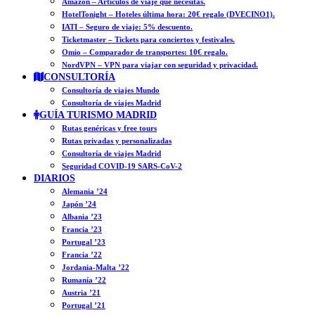
Amazon – Artículos de viaje que necesitas.
HotelTonight – Hoteles última hora: 20€ regalo (DVECINO1).
IATI – Seguro de viaje: 5% descuento.
Ticketmaster – Tickets para conciertos y festivales.
Omio – Comparador de transportes: 10€ regalo.
NordVPN – VPN para viajar con seguridad y privacidad.
CONSULTORÍA
Consultoría de viajes Mundo
Consultoría de viajes Madrid
GUÍA TURISMO MADRID
Rutas genéricas y free tours
Rutas privadas y personalizadas
Consultoría de viajes Madrid
Seguridad COVID-19 SARS-CoV-2
DIARIOS
Alemania ’24
Japón ’24
Albania ’23
Francia ’23
Portugal ’23
Francia ’22
Jordania-Malta ’22
Rumanía ’22
Austria ’21
Portugal ’21