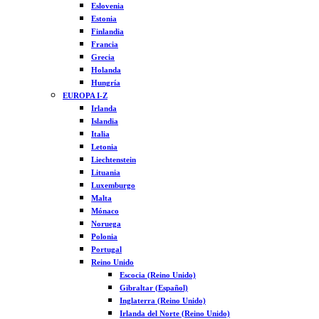
Eslovenia
Estonia
Finlandia
Francia
Grecia
Holanda
Hungría
EUROPA I-Z
Irlanda
Islandia
Italia
Letonia
Liechtenstein
Lituania
Luxemburgo
Malta
Mónaco
Noruega
Polonia
Portugal
Reino Unido
Escocia (Reino Unido)
Gibraltar (Español)
Inglaterra (Reino Unido)
Irlanda del Norte (Reino Unido)