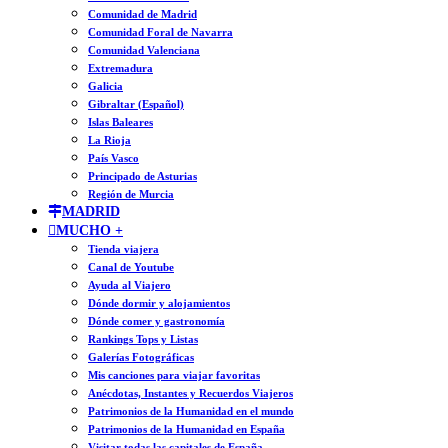
Comunidad de Madrid
Comunidad Foral de Navarra
Comunidad Valenciana
Extremadura
Galicia
Gibraltar (Español)
Islas Baleares
La Rioja
País Vasco
Principado de Asturias
Región de Murcia
MADRID
MUCHO +
Tienda viajera
Canal de Youtube
Ayuda al Viajero
Dónde dormir y alojamientos
Dónde comer y gastronomía
Rankings Tops y Listas
Galerías Fotográficas
Mis canciones para viajar favoritas
Anécdotas, Instantes y Recuerdos Viajeros
Patrimonios de la Humanidad en el mundo
Patrimonios de la Humanidad en España
Visitar todas las capitales de España