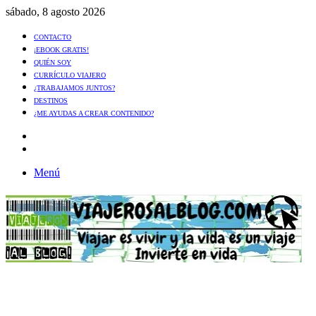
sábado, 8 agosto 2026
CONTACTO
¡EBOOK GRATIS!
QUIÉN SOY
CURRÍCULO VIAJERO
¿TRABAJAMOS JUNTOS?
DESTINOS
¿ME AYUDAS A CREAR CONTENIDO?
Artículo
al
Buscar
azar
Menú