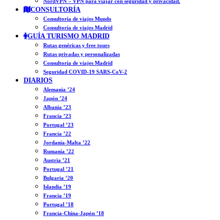
NordVPN – VPN para viajar con seguridad y privacidad.
CONSULTORÍA
Consultoría de viajes Mundo
Consultoría de viajes Madrid
GUÍA TURISMO MADRID
Rutas genéricas y free tours
Rutas privadas y personalizadas
Consultoría de viajes Madrid
Seguridad COVID-19 SARS-CoV-2
DIARIOS
Alemania ’24
Japón ’24
Albania ’23
Francia ’23
Portugal ’23
Francia ’22
Jordania-Malta ’22
Rumanía ’22
Austria ’21
Portugal ’21
Bulgaria ’20
Islandia ’19
Francia ’19
Portugal ’18
Francia-China-Japón ’18