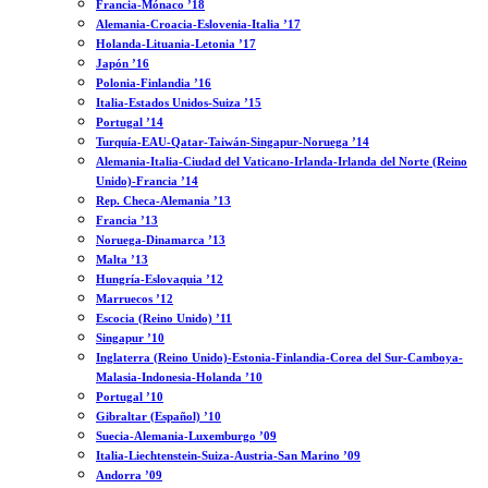
Francia-Mónaco ’18
Alemania-Croacia-Eslovenia-Italia ’17
Holanda-Lituania-Letonia ’17
Japón ’16
Polonia-Finlandia ’16
Italia-Estados Unidos-Suiza ’15
Portugal ’14
Turquía-EAU-Qatar-Taiwán-Singapur-Noruega ’14
Alemania-Italia-Ciudad del Vaticano-Irlanda-Irlanda del Norte (Reino
Unido)-Francia ’14
Rep. Checa-Alemania ’13
Francia ’13
Noruega-Dinamarca ’13
Malta ’13
Hungría-Eslovaquia ’12
Marruecos ’12
Escocia (Reino Unido) ’11
Singapur ’10
Inglaterra (Reino Unido)-Estonia-Finlandia-Corea del Sur-Camboya-
Malasia-Indonesia-Holanda ’10
Portugal ’10
Gibraltar (Español) ’10
Suecia-Alemania-Luxemburgo ’09
Italia-Liechtenstein-Suiza-Austria-San Marino ’09
Andorra ’09