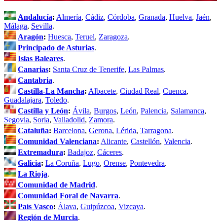
Andalucía
:
Almería
,
Cádiz
,
Córdoba
,
Granada
,
Huelva
,
Jaén
,
Málaga
,
Sevilla
.
Aragón
:
Huesca
,
Teruel
,
Zaragoza
.
Principado de Asturias
.
Islas Baleares
.
Canarias
:
Santa Cruz de Tenerife
,
Las Palmas
.
Cantabria
.
Castilla-La Mancha
:
Albacete
,
Ciudad Real
,
Cuenca
,
Guadalajara
,
Toledo
.
Castilla y León
:
Ávila
,
Burgos
,
León
,
Palencia
,
Salamanca
,
Segovia
,
Soria
,
Valladolid
,
Zamora
.
Cataluña
:
Barcelona
,
Gerona
,
Lérida
,
Tarragona
.
Comunidad Valenciana
:
Alicante
,
Castellón
,
Valencia
.
Extremadura
:
Badajoz
,
Cáceres
.
Galicia
:
La Coruña
,
Lugo
,
Orense
,
Pontevedra
.
La Rioja
.
Comunidad de Madrid
.
Comunidad Foral de Navarra
.
País Vasco
:
Álava
,
Guipúzcoa
,
Vizcaya
.
Región de Murcia
.