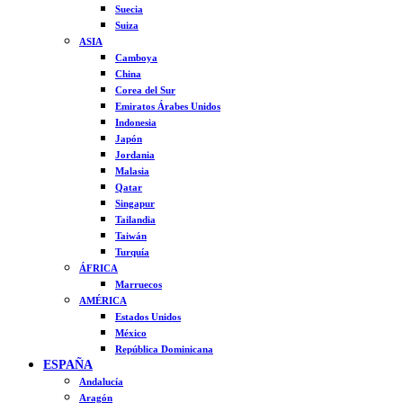
Suecia
Suiza
ASIA
Camboya
China
Corea del Sur
Emiratos Árabes Unidos
Indonesia
Japón
Jordania
Malasia
Qatar
Singapur
Tailandia
Taiwán
Turquía
ÁFRICA
Marruecos
AMÉRICA
Estados Unidos
México
República Dominicana
ESPAÑA
Andalucía
Aragón