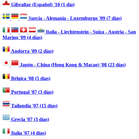
Gibraltar (Español) '10 (1 día)
Suecia - Alemania - Luxemburgo '09 (7 días)
Italia - Liechtenstein - Suiza - Austria - San
Marino '09 (4 días)
Andorra '09 (2 días)
Japón - China (Hong Kong & Macao) '08 (23 días)
Bélgica '08 (5 días)
Portugal '07 (3 días)
Tailandia '07 (15 días)
Grecia '07 (3 días)
Italia '07 (4 días)