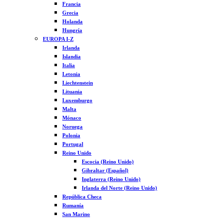
Francia
Grecia
Holanda
Hungría
EUROPA I-Z
Irlanda
Islandia
Italia
Letonia
Liechtenstein
Lituania
Luxemburgo
Malta
Mónaco
Noruega
Polonia
Portugal
Reino Unido
Escocia (Reino Unido)
Gibraltar (Español)
Inglaterra (Reino Unido)
Irlanda del Norte (Reino Unido)
República Checa
Rumanía
San Marino