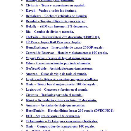
Booking – Hoteles y alojamientos.
Civitatis – Tours y excursiones en español.
Kayak – Vuelos a todos los destinos.
Rentalcars – Coches y vehículos de alquiler.
Revolut – Tarjeta obligatoria para viajar.
Holafly – eSIM con Internet: 5% descuento.
Ria – Cambio de divisa y moneda.
TheFork – Restaurantes: 25€ descuento (81905911).
JR Pass – Japan Rail Pass para Japón.
HomeExchange – Intercambio de casas: 250GP regalo.
Central de Reservas – Hoteles y alojamientos: 10€ regalo.
Voyage Privé – Viajes de lujo al mejor precio.
Vrbo – Casas vacacionales por todo el mundo.
GetYourGuide – Actividades/experiencias/tours.
Amazon – Guías de viaje de todo el mundo.
Logitravel – Agencia: circuitos, paquetes, chollos…
Omio – Tren y bus al mejor precio: 10€ de regalo.
Logitravel – Cruceros y ferries en el mundo.
Civitatis – Traslados por todo el mundo.
Klook – Actividades y tours en Asia: 5€ descuento.
Amazon – Artículos de viaje que necesitas.
HotelTonight – Hoteles última hora: 20€ regalo (DVECINO1).
IATI – Seguro de viaje: 5% descuento.
Ticketmaster – Tickets para conciertos y festivales.
Omio – Comparador de transportes: 10€ regalo.