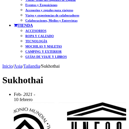
Eventos y Exposiciones
Accesorios y regalos para viajeros
Viajes y experiencias de colaboradores
Colaboraciones, Medios y Entrevistas
TIENDA
ACCESORIOS
ROPA Y CALZADO
TECNOLOGÍA
MOCHILAS Y MALETAS
CAMPING Y EXTERIOR
GUÍAS DE VIAJE Y LIBROS
Inicio
/
Asia
/
Tailandia
/
Sukhothai
Sukhothai
Feb
- 2021 -
10 febrero