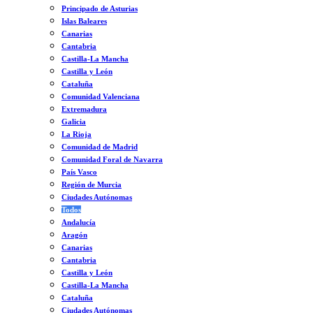
Principado de Asturias
Islas Baleares
Canarias
Cantabria
Castilla-La Mancha
Castilla y León
Cataluña
Comunidad Valenciana
Extremadura
Galicia
La Rioja
Comunidad de Madrid
Comunidad Foral de Navarra
País Vasco
Región de Murcia
Ciudades Autónomas
Todos
Andalucía
Aragón
Canarias
Cantabria
Castilla y León
Castilla-La Mancha
Cataluña
Ciudades Autónomas