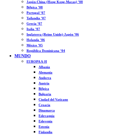
Japón-China (Hong Kong-Macao) ’08
Bélgica ’08
Portugal ’07
Tailandia ’07
Grecia ’07
Italia ’07
Inglaterra (Reino Unido)-Japón ’06
Holanda ’06
México ’05
República Dominicana ’04
MUNDO
EUROPA A-H
Albania
Alemania
Andorra
Austria
Bélgica
Bulgaria
Ciudad del Vaticano
Croacia
Dinamarca
Eslovaquia
Eslovenia
Estonia
Finlandia