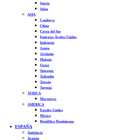
Suecia
Suiza
ASIA
Camboya
China
Corea del Sur
Emiratos Árabes Unidos
Indonesia
Japón
Jordania
Malasia
Qatar
Singapur
Tailandia
Taiwán
Turquía
ÁFRICA
Marruecos
AMÉRICA
Estados Unidos
México
República Dominicana
ESPAÑA
Andalucía
Aragón