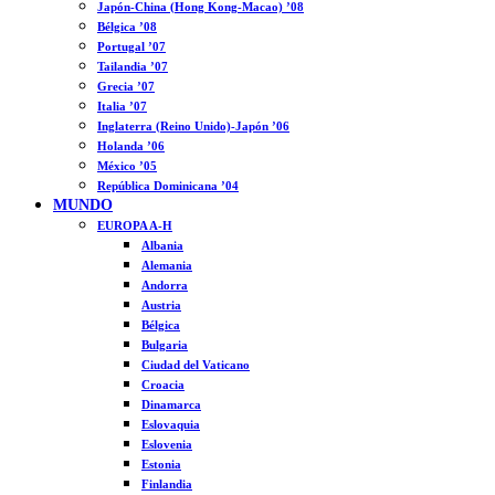
Japón-China (Hong Kong-Macao) ’08
Bélgica ’08
Portugal ’07
Tailandia ’07
Grecia ’07
Italia ’07
Inglaterra (Reino Unido)-Japón ’06
Holanda ’06
México ’05
República Dominicana ’04
MUNDO
EUROPA A-H
Albania
Alemania
Andorra
Austria
Bélgica
Bulgaria
Ciudad del Vaticano
Croacia
Dinamarca
Eslovaquia
Eslovenia
Estonia
Finlandia