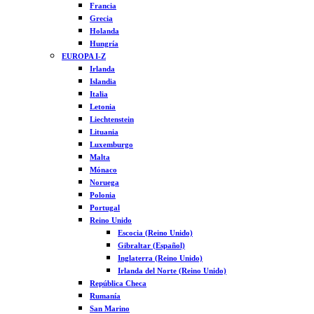
Francia
Grecia
Holanda
Hungría
EUROPA I-Z
Irlanda
Islandia
Italia
Letonia
Liechtenstein
Lituania
Luxemburgo
Malta
Mónaco
Noruega
Polonia
Portugal
Reino Unido
Escocia (Reino Unido)
Gibraltar (Español)
Inglaterra (Reino Unido)
Irlanda del Norte (Reino Unido)
República Checa
Rumanía
San Marino