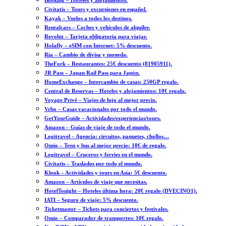
Booking – Hoteles y alojamientos.
Civitatis – Tours y excursiones en español.
Kayak – Vuelos a todos los destinos.
Rentalcars – Coches y vehículos de alquiler.
Revolut – Tarjeta obligatoria para viajar.
Holafly – eSIM con Internet: 5% descuento.
Ria – Cambio de divisa y moneda.
TheFork – Restaurantes: 25€ descuento (81905911).
JR Pass – Japan Rail Pass para Japón.
HomeExchange – Intercambio de casas: 250GP regalo.
Central de Reservas – Hoteles y alojamientos: 10€ regalo.
Voyage Privé – Viajes de lujo al mejor precio.
Vrbo – Casas vacacionales por todo el mundo.
GetYourGuide – Actividades/experiencias/tours.
Amazon – Guías de viaje de todo el mundo.
Logitravel – Agencia: circuitos, paquetes, chollos…
Omio – Tren y bus al mejor precio: 10€ de regalo.
Logitravel – Cruceros y ferries en el mundo.
Civitatis – Traslados por todo el mundo.
Klook – Actividades y tours en Asia: 5€ descuento.
Amazon – Artículos de viaje que necesitas.
HotelTonight – Hoteles última hora: 20€ regalo (DVECINO1).
IATI – Seguro de viaje: 5% descuento.
Ticketmaster – Tickets para conciertos y festivales.
Omio – Comparador de transportes: 10€ regalo.