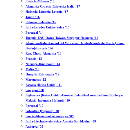
Francia-Mónaco ’18
Alemania-Croacia-Eslovenia-Italia ’17
Holanda-Lituania-Letonia ’17
Japón ’16
Polonia-Finlandia ’16
Italia-Estados Unidos-Suiza ’15
Portugal ’14
Turquía-EAU-Qatar-Taiwán-Singapur-Noruega ’14
Alemania-Italia-Ciudad del Vaticano-Irlanda-Irlanda del Norte (Reino
Unido)-Francia ’14
Rep. Checa-Alemania ’13
Francia ’13
Noruega-Dinamarca ’13
Malta ’13
Hungría-Eslovaquia ’12
Marruecos ’12
Escocia (Reino Unido) ’11
Singapur ’10
Inglaterra (Reino Unido)-Estonia-Finlandia-Corea del Sur-Camboya-
Malasia-Indonesia-Holanda ’10
Portugal ’10
Gibraltar (Español) ’10
Suecia-Alemania-Luxemburgo ’09
Italia-Liechtenstein-Suiza-Austria-San Marino ’09
Andorra ’09