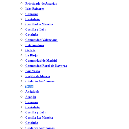
Principado de Asturias
Islas Baleares
Canarias
Cantabria
Castilla-La Mancha
Castilla y León
Cataluña
Comunidad Valenciana
Extremadura
Galicia
La Rioja
Comunidad de Madrid
Comunidad Foral de Navarra
País Vasco
Región de Murcia
Ciudades Autónomas
Todos
Andalucía
Aragón
Canarias
Cantabria
Castilla y León
Castilla-La Mancha
Cataluña
Ciudades Autónomas