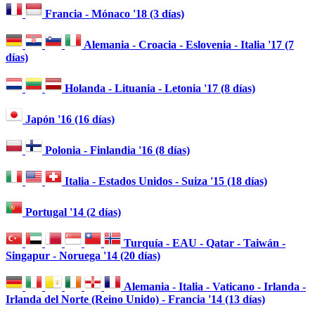
Francia - Mónaco '18 (3 días)
Alemania - Croacia - Eslovenia - Italia '17 (7
días)
Holanda - Lituania - Letonia '17 (8 días)
Japón '16 (16 días)
Polonia - Finlandia '16 (8 días)
Italia - Estados Unidos - Suiza '15 (18 días)
Portugal '14 (2 días)
Turquía - EAU - Qatar - Taiwán -
Singapur - Noruega '14 (20 días)
Alemania - Italia - Vaticano - Irlanda -
Irlanda del Norte (Reino Unido) - Francia '14 (13 días)