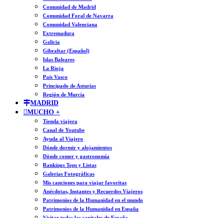
Comunidad de Madrid
Comunidad Foral de Navarra
Comunidad Valenciana
Extremadura
Galicia
Gibraltar (Español)
Islas Baleares
La Rioja
País Vasco
Principado de Asturias
Región de Murcia
MADRID
MUCHO +
Tienda viajera
Canal de Youtube
Ayuda al Viajero
Dónde dormir y alojamientos
Dónde comer y gastronomía
Rankings Tops y Listas
Galerías Fotográficas
Mis canciones para viajar favoritas
Anécdotas, Instantes y Recuerdos Viajeros
Patrimonios de la Humanidad en el mundo
Patrimonios de la Humanidad en España
Visitar todas las capitales de España