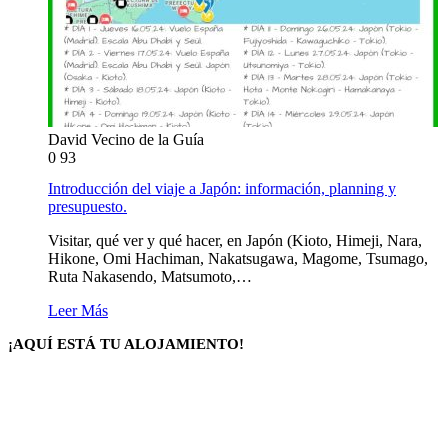
David Vecino de la Guía
0
93
Introducción del viaje a Japón: información, planning y
presupuesto.
Visitar, qué ver y qué hacer, en Japón (Kioto, Himeji, Nara,
Hikone, Omi Hachiman, Nakatsugawa, Magome, Tsumago,
Ruta Nakasendo, Matsumoto,…
Leer Más
¡AQUÍ ESTÁ TU ALOJAMIENTO!