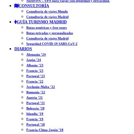
NordVPN – VPN para viajar con seguridad y privacidad.
CONSULTORÍA
Consultoría de viajes Mundo
Consultoría de viajes Madrid
GUÍA TURISMO MADRID
Rutas genéricas y free tours
Rutas privadas y personalizadas
Consultoría de viajes Madrid
Seguridad COVID-19 SARS-CoV-2
DIARIOS
Alemania ’24
Japón ’24
Albania ’23
Francia ’23
Portugal ’23
Francia ’22
Jordania-Malta ’22
Rumanía ’22
Austria ’21
Portugal ’21
Bulgaria ’20
Islandia ’19
Francia ’19
Portugal ’18
Francia-China-Japón ’18