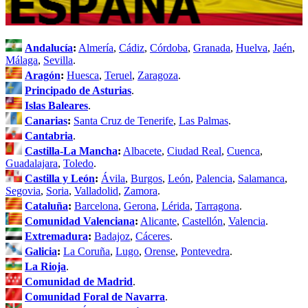
Andalucía
:
Almería
,
Cádiz
,
Córdoba
,
Granada
,
Huelva
,
Jaén
,
Málaga
,
Sevilla
.
Aragón
:
Huesca
,
Teruel
,
Zaragoza
.
Principado de Asturias
.
Islas Baleares
.
Canarias
:
Santa Cruz de Tenerife
,
Las Palmas
.
Cantabria
.
Castilla-La Mancha
:
Albacete
,
Ciudad Real
,
Cuenca
,
Guadalajara
,
Toledo
.
Castilla y León
:
Ávila
,
Burgos
,
León
,
Palencia
,
Salamanca
,
Segovia
,
Soria
,
Valladolid
,
Zamora
.
Cataluña
:
Barcelona
,
Gerona
,
Lérida
,
Tarragona
.
Comunidad Valenciana
:
Alicante
,
Castellón
,
Valencia
.
Extremadura
:
Badajoz
,
Cáceres
.
Galicia
:
La Coruña
,
Lugo
,
Orense
,
Pontevedra
.
La Rioja
.
Comunidad de Madrid
.
Comunidad Foral de Navarra
.