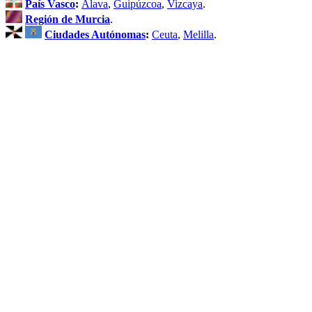
País Vasco
:
Álava
,
Guipúzcoa
,
Vizcaya
.
Región de Murcia
.
Ciudades Autónomas
:
Ceuta
,
Melilla
.