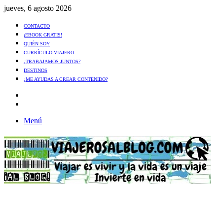
jueves, 6 agosto 2026
CONTACTO
¡EBOOK GRATIS!
QUIÉN SOY
CURRÍCULO VIAJERO
¿TRABAJAMOS JUNTOS?
DESTINOS
¿ME AYUDAS A CREAR CONTENIDO?
Artículo
al
Buscar
azar
Menú