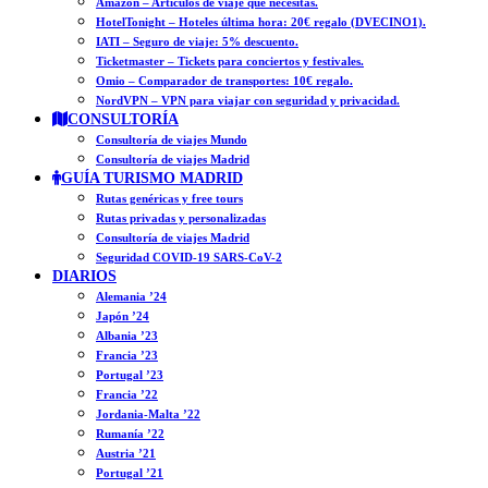
Amazon – Artículos de viaje que necesitas.
HotelTonight – Hoteles última hora: 20€ regalo (DVECINO1).
IATI – Seguro de viaje: 5% descuento.
Ticketmaster – Tickets para conciertos y festivales.
Omio – Comparador de transportes: 10€ regalo.
NordVPN – VPN para viajar con seguridad y privacidad.
CONSULTORÍA
Consultoría de viajes Mundo
Consultoría de viajes Madrid
GUÍA TURISMO MADRID
Rutas genéricas y free tours
Rutas privadas y personalizadas
Consultoría de viajes Madrid
Seguridad COVID-19 SARS-CoV-2
DIARIOS
Alemania ’24
Japón ’24
Albania ’23
Francia ’23
Portugal ’23
Francia ’22
Jordania-Malta ’22
Rumanía ’22
Austria ’21
Portugal ’21