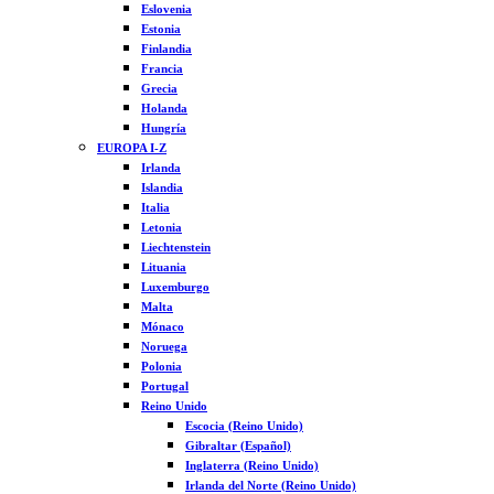
Eslovenia
Estonia
Finlandia
Francia
Grecia
Holanda
Hungría
EUROPA I-Z
Irlanda
Islandia
Italia
Letonia
Liechtenstein
Lituania
Luxemburgo
Malta
Mónaco
Noruega
Polonia
Portugal
Reino Unido
Escocia (Reino Unido)
Gibraltar (Español)
Inglaterra (Reino Unido)
Irlanda del Norte (Reino Unido)