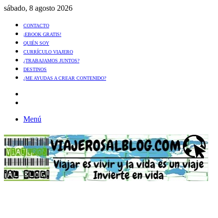
sábado, 8 agosto 2026
CONTACTO
¡EBOOK GRATIS!
QUIÉN SOY
CURRÍCULO VIAJERO
¿TRABAJAMOS JUNTOS?
DESTINOS
¿ME AYUDAS A CREAR CONTENIDO?
Artículo
al
Buscar
azar
Menú