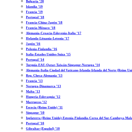
Bulgaria ’20
Islandia ’19
Francia ’19
Portugal ’18
Francia-China-Japón ’18
Francia-Mónaco ’18
Alemania-Croacia-Eslovenia-Italia ’17
Holanda-Lituania-Letonia ’17
Japón ’16
Polonia-Finlandia ’16
Italia-Estados Unidos-Suiza ’15
Portugal ’14
Turquía-EAU-Qatar-Taiwán-Singapur-Noruega ’14
Alemania-Italia-Ciudad del Vaticano-Irlanda-Irlanda del Norte (Reino Un
Rep. Checa-Alemania ’13
Francia ’13
Noruega-Dinamarca ’13
Malta ’13
Hungría-Eslovaquia ’12
Marruecos ’12
Escocia (Reino Unido) ’11
Singapur ’10
Inglaterra (Reino Unido)-Estonia-Finlandia-Corea del Sur-Camboya-Mala
Portugal ’10
Gibraltar (Español) ’10