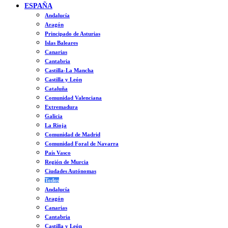
ESPAÑA
Andalucía
Aragón
Principado de Asturias
Islas Baleares
Canarias
Cantabria
Castilla-La Mancha
Castilla y León
Cataluña
Comunidad Valenciana
Extremadura
Galicia
La Rioja
Comunidad de Madrid
Comunidad Foral de Navarra
País Vasco
Región de Murcia
Ciudades Autónomas
Todos
Andalucía
Aragón
Canarias
Cantabria
Castilla y León