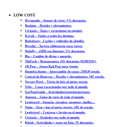
LOW COST
Heymondo – Seguro de viaje: 5% descuento.
Booking – Hoteles y alojamientos.
Civitatis – Tours y excursiones en español.
Kayak – Vuelos a todos los destinos.
Rentalcars – Coches y vehículos de alquiler.
Revolut – Tarjeta obligatoria para viajar.
Holafly – eSIM con Internet: 5% descuento.
Ria – Cambio de divisa y moneda.
TheFork – Restaurantes: 25€ descuento (81905911).
JR Pass – Japan Rail Pass para Japón.
HomeExchange – Intercambio de casas: 250GP regalo.
Central de Reservas – Hoteles y alojamientos: 10€ regalo.
Voyage Privé – Viajes de lujo al mejor precio.
Vrbo – Casas vacacionales por todo el mundo.
GetYourGuide – Actividades/experiencias/tours.
Amazon – Guías de viaje de todo el mundo.
Logitravel – Agencia: circuitos, paquetes, chollos…
Omio – Tren y bus al mejor precio: 10€ de regalo.
Logitravel – Cruceros y ferries en el mundo.
Civitatis – Traslados por todo el mundo.
Klook – Actividades y tours en Asia: 5€ descuento.