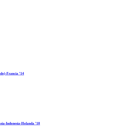
ido)-Francia ’14
sia-Indonesia-Holanda ’10