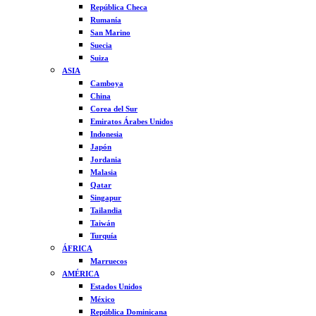
República Checa
Rumanía
San Marino
Suecia
Suiza
ASIA
Camboya
China
Corea del Sur
Emiratos Árabes Unidos
Indonesia
Japón
Jordania
Malasia
Qatar
Singapur
Tailandia
Taiwán
Turquía
ÁFRICA
Marruecos
AMÉRICA
Estados Unidos
México
República Dominicana