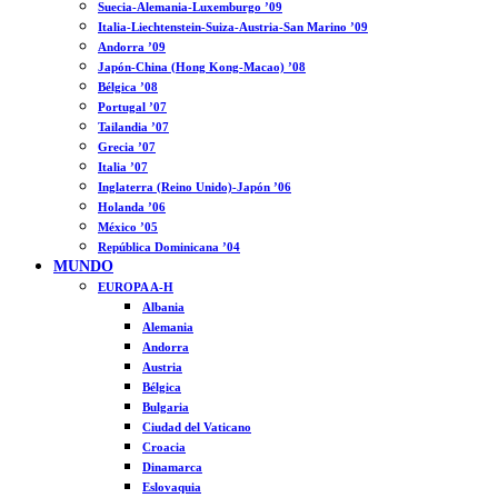
Suecia-Alemania-Luxemburgo ’09
Italia-Liechtenstein-Suiza-Austria-San Marino ’09
Andorra ’09
Japón-China (Hong Kong-Macao) ’08
Bélgica ’08
Portugal ’07
Tailandia ’07
Grecia ’07
Italia ’07
Inglaterra (Reino Unido)-Japón ’06
Holanda ’06
México ’05
República Dominicana ’04
MUNDO
EUROPA A-H
Albania
Alemania
Andorra
Austria
Bélgica
Bulgaria
Ciudad del Vaticano
Croacia
Dinamarca
Eslovaquia