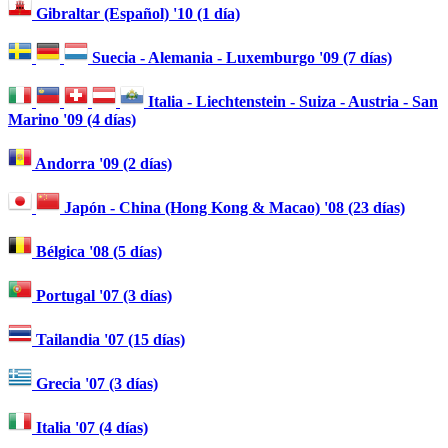
Gibraltar (Español) '10 (1 día)
Suecia - Alemania - Luxemburgo '09 (7 días)
Italia - Liechtenstein - Suiza - Austria - San
Marino '09 (4 días)
Andorra '09 (2 días)
Japón - China (Hong Kong & Macao) '08 (23 días)
Bélgica '08 (5 días)
Portugal '07 (3 días)
Tailandia '07 (15 días)
Grecia '07 (3 días)
Italia '07 (4 días)