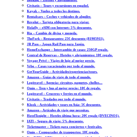
Booking – Hoteles y alojamientos.
Civitatis – Tours y excursiones en español.
Kayak – Vuelos a todos los destinos.
Rentalcars – Coches y vehículos de alquiler.
Revolut – Tarjeta obligatoria para viajar.
Holafly – eSIM con Internet: 5% descuento.
Ria – Cambio de divisa y moneda.
TheFork – Restaurantes: 25€ descuento (81905911).
JR Pass – Japan Rail Pass para Japón.
HomeExchange – Intercambio de casas: 250GP regalo.
Central de Reservas – Hoteles y alojamientos: 10€ regalo.
Voyage Privé – Viajes de lujo al mejor precio.
Vrbo – Casas vacacionales por todo el mundo.
GetYourGuide – Actividades/experiencias/tours.
Amazon – Guías de viaje de todo el mundo.
Logitravel – Agencia: circuitos, paquetes, chollos…
Omio – Tren y bus al mejor precio: 10€ de regalo.
Logitravel – Cruceros y ferries en el mundo.
Civitatis – Traslados por todo el mundo.
Klook – Actividades y tours en Asia: 5€ descuento.
Amazon – Artículos de viaje que necesitas.
HotelTonight – Hoteles última hora: 20€ regalo (DVECINO1).
IATI – Seguro de viaje: 5% descuento.
Ticketmaster – Tickets para conciertos y festivales.
Omio – Comparador de transportes: 10€ regalo.