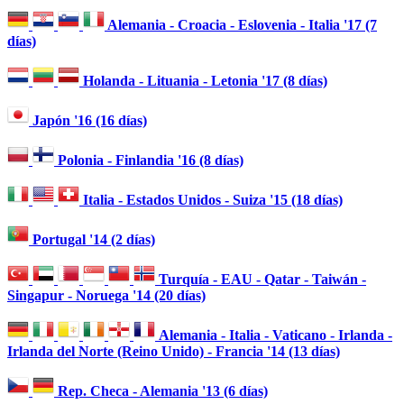
Alemania - Croacia - Eslovenia - Italia '17 (7
días)
Holanda - Lituania - Letonia '17 (8 días)
Japón '16 (16 días)
Polonia - Finlandia '16 (8 días)
Italia - Estados Unidos - Suiza '15 (18 días)
Portugal '14 (2 días)
Turquía - EAU - Qatar - Taiwán -
Singapur - Noruega '14 (20 días)
Alemania - Italia - Vaticano - Irlanda -
Irlanda del Norte (Reino Unido) - Francia '14 (13 días)
Rep. Checa - Alemania '13 (6 días)