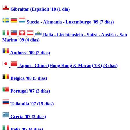
Gibraltar (Español) '10 (1 día)
Suecia - Alemania - Luxemburgo '09 (7 días)
Italia - Liechtenstein - Suiza - Austria - San
Marino '09 (4 días)
Andorra '09 (2 días)
Japón - China (Hong Kong & Macao) '08 (23 días)
Bélgica '08 (5 días)
Portugal '07 (3 días)
Tailandia '07 (15 días)
Grecia '07 (3 días)
Italia '07 (4 días)