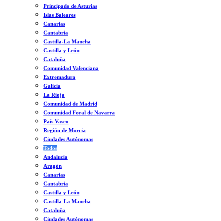
Principado de Asturias
Islas Baleares
Canarias
Cantabria
Castilla-La Mancha
Castilla y León
Cataluña
Comunidad Valenciana
Extremadura
Galicia
La Rioja
Comunidad de Madrid
Comunidad Foral de Navarra
País Vasco
Región de Murcia
Ciudades Autónomas
Todos
Andalucía
Aragón
Canarias
Cantabria
Castilla y León
Castilla-La Mancha
Cataluña
Ciudades Autónomas