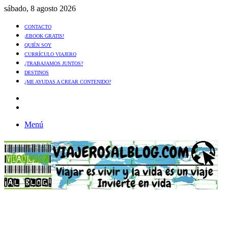
sábado, 8 agosto 2026
CONTACTO
¡EBOOK GRATIS!
QUIÉN SOY
CURRÍCULO VIAJERO
¿TRABAJAMOS JUNTOS?
DESTINOS
¿ME AYUDAS A CREAR CONTENIDO?
Artículo
al
Buscar
azar
Menú