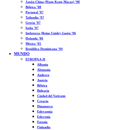
Japón-China (Hong Kong-Macao) ’08
Bélgica ’08
Portugal ’07
Tailandia ’07
Grecia ’07
Italia ’07
Inglaterra (Reino Unido)-Japón ’06
Holanda ’06
México ’05
República Dominicana ’04
MUNDO
EUROPA A-H
Albania
Alemania
Andorra
Austria
Bélgica
Bulgaria
Ciudad del Vaticano
Croacia
Dinamarca
Eslovaquia
Eslovenia
Estonia
Finlandia