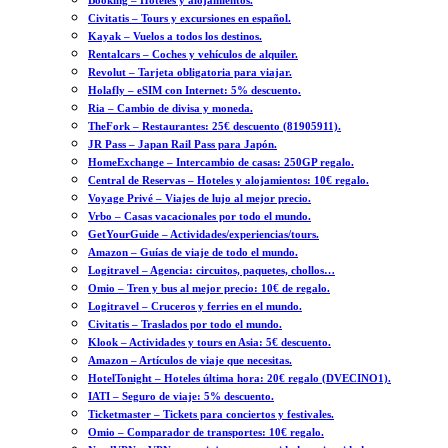
Booking – Hoteles y alojamientos.
Civitatis – Tours y excursiones en español.
Kayak – Vuelos a todos los destinos.
Rentalcars – Coches y vehículos de alquiler.
Revolut – Tarjeta obligatoria para viajar.
Holafly – eSIM con Internet: 5% descuento.
Ria – Cambio de divisa y moneda.
TheFork – Restaurantes: 25€ descuento (81905911).
JR Pass – Japan Rail Pass para Japón.
HomeExchange – Intercambio de casas: 250GP regalo.
Central de Reservas – Hoteles y alojamientos: 10€ regalo.
Voyage Privé – Viajes de lujo al mejor precio.
Vrbo – Casas vacacionales por todo el mundo.
GetYourGuide – Actividades/experiencias/tours.
Amazon – Guías de viaje de todo el mundo.
Logitravel – Agencia: circuitos, paquetes, chollos…
Omio – Tren y bus al mejor precio: 10€ de regalo.
Logitravel – Cruceros y ferries en el mundo.
Civitatis – Traslados por todo el mundo.
Klook – Actividades y tours en Asia: 5€ descuento.
Amazon – Artículos de viaje que necesitas.
HotelTonight – Hoteles última hora: 20€ regalo (DVECINO1).
IATI – Seguro de viaje: 5% descuento.
Ticketmaster – Tickets para conciertos y festivales.
Omio – Comparador de transportes: 10€ regalo.