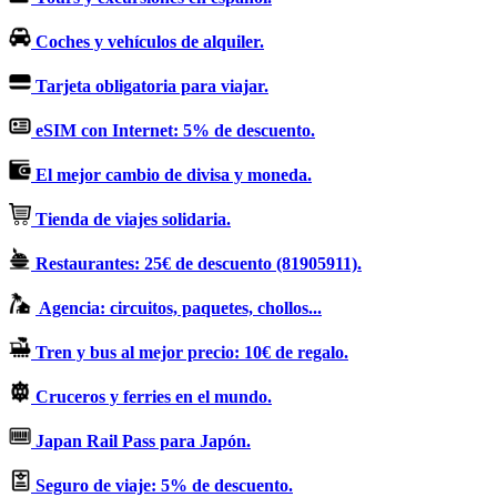
Coches y vehículos de alquiler.
Tarjeta obligatoria para viajar.
eSIM con Internet: 5% de descuento.
El mejor cambio de divisa y moneda.
Tienda de viajes solidaria.
Restaurantes: 25€ de descuento (81905911).
Agencia: circuitos, paquetes, chollos...
Tren y bus al mejor precio: 10€ de regalo.
Cruceros y ferries en el mundo.
Japan Rail Pass para Japón.
Seguro de viaje: 5% de descuento.