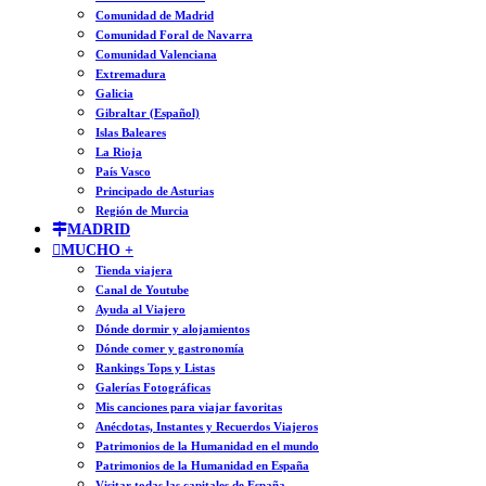
Comunidad de Madrid
Comunidad Foral de Navarra
Comunidad Valenciana
Extremadura
Galicia
Gibraltar (Español)
Islas Baleares
La Rioja
País Vasco
Principado de Asturias
Región de Murcia
MADRID
MUCHO +
Tienda viajera
Canal de Youtube
Ayuda al Viajero
Dónde dormir y alojamientos
Dónde comer y gastronomía
Rankings Tops y Listas
Galerías Fotográficas
Mis canciones para viajar favoritas
Anécdotas, Instantes y Recuerdos Viajeros
Patrimonios de la Humanidad en el mundo
Patrimonios de la Humanidad en España
Visitar todas las capitales de España