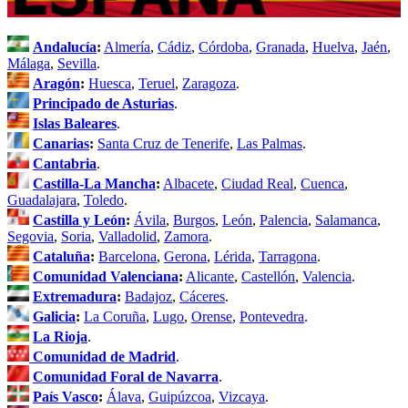
Andalucía
:
Almería
,
Cádiz
,
Córdoba
,
Granada
,
Huelva
,
Jaén
,
Málaga
,
Sevilla
.
Aragón
:
Huesca
,
Teruel
,
Zaragoza
.
Principado de Asturias
.
Islas Baleares
.
Canarias
:
Santa Cruz de Tenerife
,
Las Palmas
.
Cantabria
.
Castilla-La Mancha
:
Albacete
,
Ciudad Real
,
Cuenca
,
Guadalajara
,
Toledo
.
Castilla y León
:
Ávila
,
Burgos
,
León
,
Palencia
,
Salamanca
,
Segovia
,
Soria
,
Valladolid
,
Zamora
.
Cataluña
:
Barcelona
,
Gerona
,
Lérida
,
Tarragona
.
Comunidad Valenciana
:
Alicante
,
Castellón
,
Valencia
.
Extremadura
:
Badajoz
,
Cáceres
.
Galicia
:
La Coruña
,
Lugo
,
Orense
,
Pontevedra
.
La Rioja
.
Comunidad de Madrid
.
Comunidad Foral de Navarra
.
País Vasco
:
Álava
,
Guipúzcoa
,
Vizcaya
.