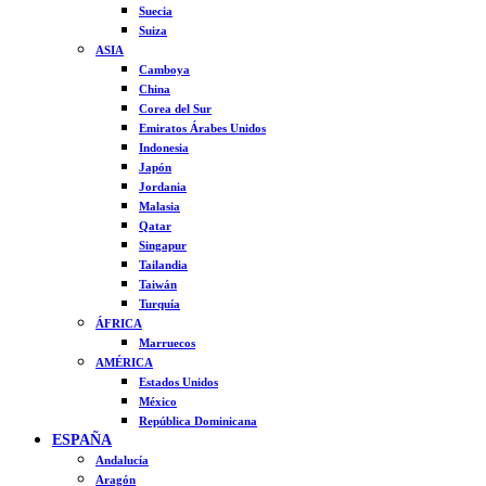
Suecia
Suiza
ASIA
Camboya
China
Corea del Sur
Emiratos Árabes Unidos
Indonesia
Japón
Jordania
Malasia
Qatar
Singapur
Tailandia
Taiwán
Turquía
ÁFRICA
Marruecos
AMÉRICA
Estados Unidos
México
República Dominicana
ESPAÑA
Andalucía
Aragón