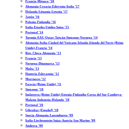
Francia-Mónaco ’18
Alemania-Croacia-Eslovenia-Italia ’17
Holanda-Lituania-Letonia ’17
Japón ’16
Polonia-Finlandia ’16
Italia-Estados Unidos-Suiza ’15
Portugal ’14
Turquía-EAU-Qatar-Taiwán-Singapur-Noruega ’14
Alemania-Italia-Ciudad del Vaticano-Irlanda-Irlanda del Norte (Reino
Unido)-Francia ’14
Rep. Checa-Alemania ’13
Francia ’13
Noruega-Dinamarca ’13
Malta ’13
Hungría-Eslovaquia ’12
Marruecos ’12
Escocia (Reino Unido) ’11
Singapur ’10
Inglaterra (Reino Unido)-Estonia-Finlandia-Corea del Sur-Camboya-
Malasia-Indonesia-Holanda ’10
Portugal ’10
Gibraltar (Español) ’10
Suecia-Alemania-Luxemburgo ’09
Italia-Liechtenstein-Suiza-Austria-San Marino ’09
Andorra ’09