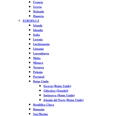
Francia
Grecia
Holanda
Hungría
EUROPA I-Z
Irlanda
Islandia
Italia
Letonia
Liechtenstein
Lituania
Luxemburgo
Malta
Mónaco
Noruega
Polonia
Portugal
Reino Unido
Escocia (Reino Unido)
Gibraltar (Español)
Inglaterra (Reino Unido)
Irlanda del Norte (Reino Unido)
República Checa
Rumanía
San Marino