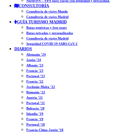
NordVPN – VPN para viajar con seguridad y privacidad.
CONSULTORÍA
Consultoría de viajes Mundo
Consultoría de viajes Madrid
GUÍA TURISMO MADRID
Rutas genéricas y free tours
Rutas privadas y personalizadas
Consultoría de viajes Madrid
Seguridad COVID-19 SARS-CoV-2
DIARIOS
Alemania ’24
Japón ’24
Albania ’23
Francia ’23
Portugal ’23
Francia ’22
Jordania-Malta ’22
Rumanía ’22
Austria ’21
Portugal ’21
Bulgaria ’20
Islandia ’19
Francia ’19
Portugal ’18
Francia-China-Japón ’18