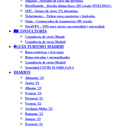
Amazon – Artículos de viaje que necesitas.
HotelTonight – Hoteles última hora: 20€ regalo (DVECINO1).
IATI – Seguro de viaje: 5% descuento.
Ticketmaster – Tickets para conciertos y festivales.
Omio – Comparador de transportes: 10€ regalo.
NordVPN – VPN para viajar con seguridad y privacidad.
CONSULTORÍA
Consultoría de viajes Mundo
Consultoría de viajes Madrid
GUÍA TURISMO MADRID
Rutas genéricas y free tours
Rutas privadas y personalizadas
Consultoría de viajes Madrid
Seguridad COVID-19 SARS-CoV-2
DIARIOS
Alemania ’24
Japón ’24
Albania ’23
Francia ’23
Portugal ’23
Francia ’22
Jordania-Malta ’22
Rumanía ’22
Austria ’21
Portugal ’21