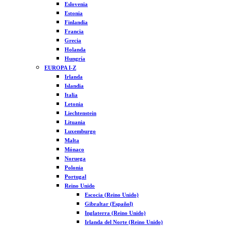
Eslovenia
Estonia
Finlandia
Francia
Grecia
Holanda
Hungría
EUROPA I-Z
Irlanda
Islandia
Italia
Letonia
Liechtenstein
Lituania
Luxemburgo
Malta
Mónaco
Noruega
Polonia
Portugal
Reino Unido
Escocia (Reino Unido)
Gibraltar (Español)
Inglaterra (Reino Unido)
Irlanda del Norte (Reino Unido)