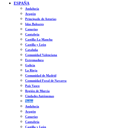
ESPAÑA
Andalucía
Aragón
Principado de Asturias
Islas Baleares
Canarias
Cantabria
Castilla-La Mancha
Castilla y León
Cataluña
Comunidad Valenciana
Extremadura
Galicia
La Rioja
Comunidad de Madrid
Comunidad Foral de Navarra
País Vasco
Región de Murcia
Ciudades Autónomas
Todos
Andalucía
Aragón
Canarias
Cantabria
Castilla y León