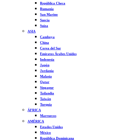
República Checa
Rumanía
San Marino
Suecia
Suiza
ASIA
Camboya
China
Corea del Sur
Emiratos Árabes Unidos
Indonesia
Japón
Jordania
Malasia
Qatar
Singapur
Tailandia
Taiwán
Turquía
ÁFRICA
Marruecos
AMÉRICA
Estados Unidos
México
República Dominicana