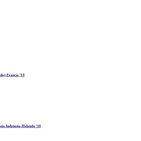
ido)-Francia ’14
sia-Indonesia-Holanda ’10