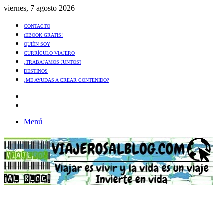
viernes, 7 agosto 2026
CONTACTO
¡EBOOK GRATIS!
QUIÉN SOY
CURRÍCULO VIAJERO
¿TRABAJAMOS JUNTOS?
DESTINOS
¿ME AYUDAS A CREAR CONTENIDO?
Artículo
al
Buscar
azar
Menú