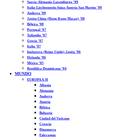
Suecia-Alemania-Luxemburgo ’09
Italia-Liechtenstein-Suiza-Austria-San Marino ’09
Andorra ’09
Japón-China (Hong Kong-Macao) ’08
Bélgica ’08
Portugal ’07
Tailandia ’07
Grecia ’07
Italia ’07
Inglaterra (Reino Unido)-Japón ’06
Holanda ’06
México ’05
República Dominicana ’04
MUNDO
EUROPA A-H
Albania
Alemania
Andorra
Austria
Bélgica
Bulgaria
Ciudad del Vaticano
Croacia
Dinamarca
Eslovaquia