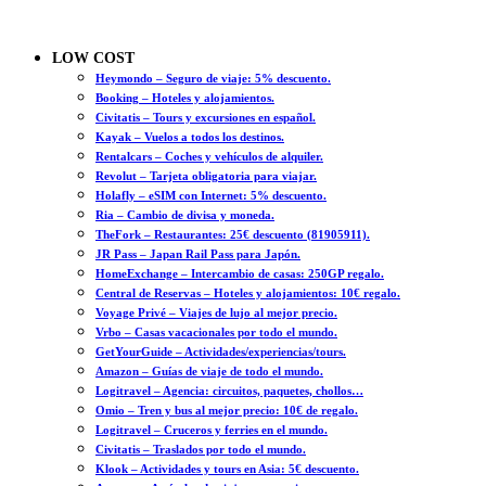
LOW COST
Heymondo – Seguro de viaje: 5% descuento.
Booking – Hoteles y alojamientos.
Civitatis – Tours y excursiones en español.
Kayak – Vuelos a todos los destinos.
Rentalcars – Coches y vehículos de alquiler.
Revolut – Tarjeta obligatoria para viajar.
Holafly – eSIM con Internet: 5% descuento.
Ria – Cambio de divisa y moneda.
TheFork – Restaurantes: 25€ descuento (81905911).
JR Pass – Japan Rail Pass para Japón.
HomeExchange – Intercambio de casas: 250GP regalo.
Central de Reservas – Hoteles y alojamientos: 10€ regalo.
Voyage Privé – Viajes de lujo al mejor precio.
Vrbo – Casas vacacionales por todo el mundo.
GetYourGuide – Actividades/experiencias/tours.
Amazon – Guías de viaje de todo el mundo.
Logitravel – Agencia: circuitos, paquetes, chollos…
Omio – Tren y bus al mejor precio: 10€ de regalo.
Logitravel – Cruceros y ferries en el mundo.
Civitatis – Traslados por todo el mundo.
Klook – Actividades y tours en Asia: 5€ descuento.