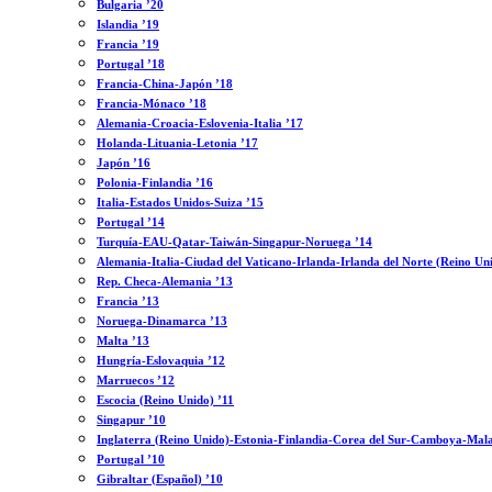
Bulgaria ’20
Islandia ’19
Francia ’19
Portugal ’18
Francia-China-Japón ’18
Francia-Mónaco ’18
Alemania-Croacia-Eslovenia-Italia ’17
Holanda-Lituania-Letonia ’17
Japón ’16
Polonia-Finlandia ’16
Italia-Estados Unidos-Suiza ’15
Portugal ’14
Turquía-EAU-Qatar-Taiwán-Singapur-Noruega ’14
Alemania-Italia-Ciudad del Vaticano-Irlanda-Irlanda del Norte (Reino Un
Rep. Checa-Alemania ’13
Francia ’13
Noruega-Dinamarca ’13
Malta ’13
Hungría-Eslovaquia ’12
Marruecos ’12
Escocia (Reino Unido) ’11
Singapur ’10
Inglaterra (Reino Unido)-Estonia-Finlandia-Corea del Sur-Camboya-Mala
Portugal ’10
Gibraltar (Español) ’10