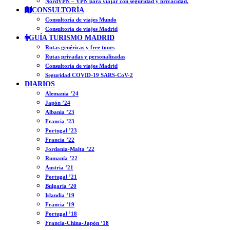
NordVPN – VPN para viajar con seguridad y privacidad.
CONSULTORÍA
Consultoría de viajes Mundo
Consultoría de viajes Madrid
GUÍA TURISMO MADRID
Rutas genéricas y free tours
Rutas privadas y personalizadas
Consultoría de viajes Madrid
Seguridad COVID-19 SARS-CoV-2
DIARIOS
Alemania ’24
Japón ’24
Albania ’23
Francia ’23
Portugal ’23
Francia ’22
Jordania-Malta ’22
Rumanía ’22
Austria ’21
Portugal ’21
Bulgaria ’20
Islandia ’19
Francia ’19
Portugal ’18
Francia-China-Japón ’18