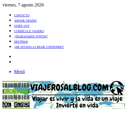
viernes, 7 agosto 2026
CONTACTO
¡EBOOK GRATIS!
QUIÉN SOY
CURRÍCULO VIAJERO
¿TRABAJAMOS JUNTOS?
DESTINOS
¿ME AYUDAS A CREAR CONTENIDO?
Artículo
al
Buscar
azar
Menú