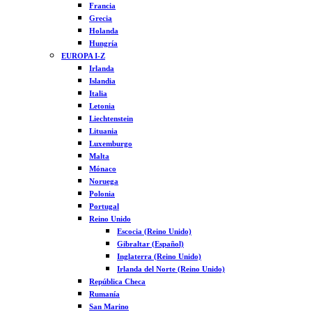
Francia
Grecia
Holanda
Hungría
EUROPA I-Z
Irlanda
Islandia
Italia
Letonia
Liechtenstein
Lituania
Luxemburgo
Malta
Mónaco
Noruega
Polonia
Portugal
Reino Unido
Escocia (Reino Unido)
Gibraltar (Español)
Inglaterra (Reino Unido)
Irlanda del Norte (Reino Unido)
República Checa
Rumanía
San Marino