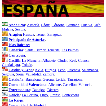
Andalucía
:
Almería
,
Cádiz
,
Córdoba
,
Granada
,
Huelva
,
Jaén
,
Málaga
,
Sevilla
.
Aragón
:
Huesca
,
Teruel
,
Zaragoza
.
Principado de Asturias
.
Islas Baleares
.
Canarias
:
Santa Cruz de Tenerife
,
Las Palmas
.
Cantabria
.
Castilla-La Mancha
:
Albacete
,
Ciudad Real
,
Cuenca
,
Guadalajara
,
Toledo
.
Castilla y León
:
Ávila
,
Burgos
,
León
,
Palencia
,
Salamanca
,
Segovia
,
Soria
,
Valladolid
,
Zamora
.
Cataluña
:
Barcelona
,
Gerona
,
Lérida
,
Tarragona
.
Comunidad Valenciana
:
Alicante
,
Castellón
,
Valencia
.
Extremadura
:
Badajoz
,
Cáceres
.
Galicia
:
La Coruña
,
Lugo
,
Orense
,
Pontevedra
.
La Rioja
.
Comunidad de Madrid
.