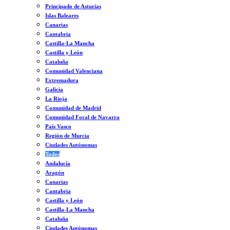
Principado de Asturias
Islas Baleares
Canarias
Cantabria
Castilla-La Mancha
Castilla y León
Cataluña
Comunidad Valenciana
Extremadura
Galicia
La Rioja
Comunidad de Madrid
Comunidad Foral de Navarra
País Vasco
Región de Murcia
Ciudades Autónomas
Todos
Andalucía
Aragón
Canarias
Cantabria
Castilla y León
Castilla-La Mancha
Cataluña
Ciudades Autónomas