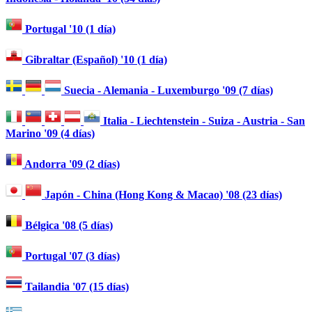
Portugal '10 (1 día)
Gibraltar (Español) '10 (1 día)
Suecia - Alemania - Luxemburgo '09 (7 días)
Italia - Liechtenstein - Suiza - Austria - San
Marino '09 (4 días)
Andorra '09 (2 días)
Japón - China (Hong Kong & Macao) '08 (23 días)
Bélgica '08 (5 días)
Portugal '07 (3 días)
Tailandia '07 (15 días)