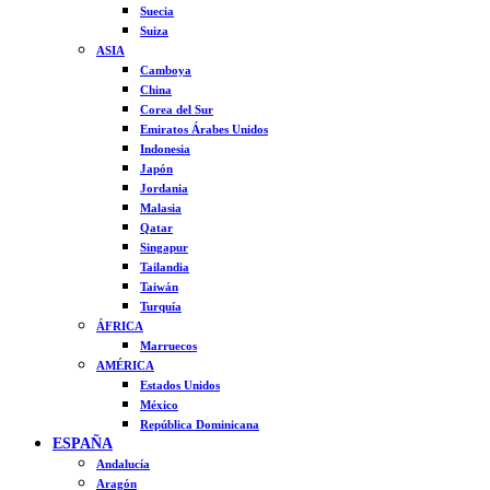
Suecia
Suiza
ASIA
Camboya
China
Corea del Sur
Emiratos Árabes Unidos
Indonesia
Japón
Jordania
Malasia
Qatar
Singapur
Tailandia
Taiwán
Turquía
ÁFRICA
Marruecos
AMÉRICA
Estados Unidos
México
República Dominicana
ESPAÑA
Andalucía
Aragón