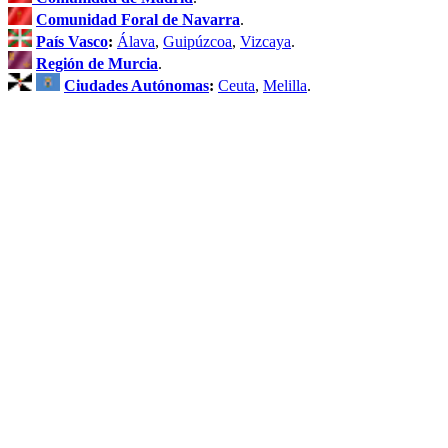
Comunidad Foral de Navarra
.
País Vasco
:
Álava
,
Guipúzcoa
,
Vizcaya
.
Región de Murcia
.
Ciudades Autónomas
:
Ceuta
,
Melilla
.