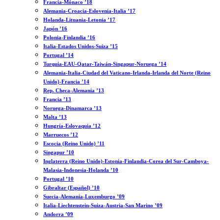
Francia-Mónaco ’18
Alemania-Croacia-Eslovenia-Italia ’17
Holanda-Lituania-Letonia ’17
Japón ’16
Polonia-Finlandia ’16
Italia-Estados Unidos-Suiza ’15
Portugal ’14
Turquía-EAU-Qatar-Taiwán-Singapur-Noruega ’14
Alemania-Italia-Ciudad del Vaticano-Irlanda-Irlanda del Norte (Reino
Unido)-Francia ’14
Rep. Checa-Alemania ’13
Francia ’13
Noruega-Dinamarca ’13
Malta ’13
Hungría-Eslovaquia ’12
Marruecos ’12
Escocia (Reino Unido) ’11
Singapur ’10
Inglaterra (Reino Unido)-Estonia-Finlandia-Corea del Sur-Camboya-
Malasia-Indonesia-Holanda ’10
Portugal ’10
Gibraltar (Español) ’10
Suecia-Alemania-Luxemburgo ’09
Italia-Liechtenstein-Suiza-Austria-San Marino ’09
Andorra ’09