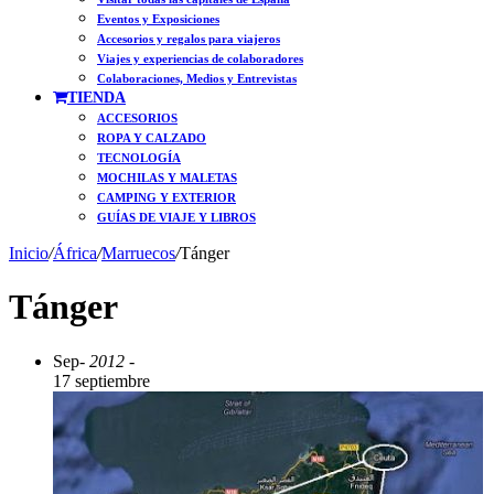
Eventos y Exposiciones
Accesorios y regalos para viajeros
Viajes y experiencias de colaboradores
Colaboraciones, Medios y Entrevistas
TIENDA
ACCESORIOS
ROPA Y CALZADO
TECNOLOGÍA
MOCHILAS Y MALETAS
CAMPING Y EXTERIOR
GUÍAS DE VIAJE Y LIBROS
Inicio
/
África
/
Marruecos
/
Tánger
Tánger
Sep
- 2012 -
17 septiembre