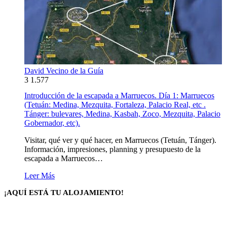
David Vecino de la Guía
3
1.577
Introducción de la escapada a Marruecos. Día 1: Marruecos
(Tetuán: Medina, Mezquita, Fortaleza, Palacio Real, etc .
Tánger: bulevares, Medina, Kasbah, Zoco, Mezquita, Palacio
Gobernador, etc).
Visitar, qué ver y qué hacer, en Marruecos (Tetuán, Tánger).
Información, impresiones, planning y presupuesto de la
escapada a Marruecos…
Leer Más
¡AQUÍ ESTÁ TU ALOJAMIENTO!