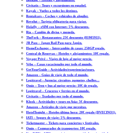
Booking – Hoteles y alojamientos.
Civitatis – Tours y excursiones en español.
Kayak – Vuelos a todos los destinos.
Rentalcars – Coches y vehículos de alquiler.
Revolut – Tarjeta obligatoria para viajar.
Holafly – eSIM con Internet: 5% descuento.
Ria – Cambio de divisa y moneda.
TheFork – Restaurantes: 25€ descuento (81905911).
JR Pass – Japan Rail Pass para Japón.
HomeExchange – Intercambio de casas: 250GP regalo.
Central de Reservas – Hoteles y alojamientos: 10€ regalo.
Voyage Privé – Viajes de lujo al mejor precio.
Vrbo – Casas vacacionales por todo el mundo.
GetYourGuide – Actividades/experiencias/tours.
Amazon – Guías de viaje de todo el mundo.
Logitravel – Agencia: circuitos, paquetes, chollos…
Omio – Tren y bus al mejor precio: 10€ de regalo.
Logitravel – Cruceros y ferries en el mundo.
Civitatis – Traslados por todo el mundo.
Klook – Actividades y tours en Asia: 5€ descuento.
Amazon – Artículos de viaje que necesitas.
HotelTonight – Hoteles última hora: 20€ regalo (DVECINO1).
IATI – Seguro de viaje: 5% descuento.
Ticketmaster – Tickets para conciertos y festivales.
Omio – Comparador de transportes: 10€ regalo.