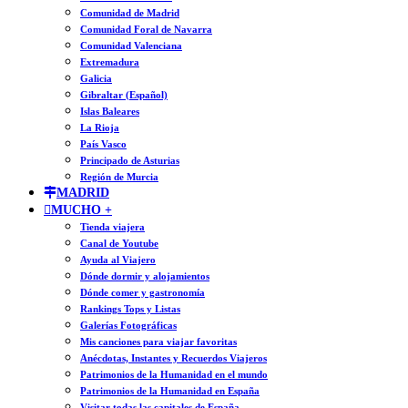
Comunidad de Madrid
Comunidad Foral de Navarra
Comunidad Valenciana
Extremadura
Galicia
Gibraltar (Español)
Islas Baleares
La Rioja
País Vasco
Principado de Asturias
Región de Murcia
MADRID
MUCHO +
Tienda viajera
Canal de Youtube
Ayuda al Viajero
Dónde dormir y alojamientos
Dónde comer y gastronomía
Rankings Tops y Listas
Galerías Fotográficas
Mis canciones para viajar favoritas
Anécdotas, Instantes y Recuerdos Viajeros
Patrimonios de la Humanidad en el mundo
Patrimonios de la Humanidad en España
Visitar todas las capitales de España