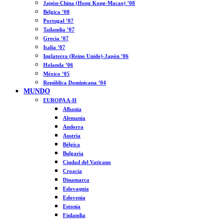
Japón-China (Hong Kong-Macao) ’08
Bélgica ’08
Portugal ’07
Tailandia ’07
Grecia ’07
Italia ’07
Inglaterra (Reino Unido)-Japón ’06
Holanda ’06
México ’05
República Dominicana ’04
MUNDO
EUROPA A-H
Albania
Alemania
Andorra
Austria
Bélgica
Bulgaria
Ciudad del Vaticano
Croacia
Dinamarca
Eslovaquia
Eslovenia
Estonia
Finlandia