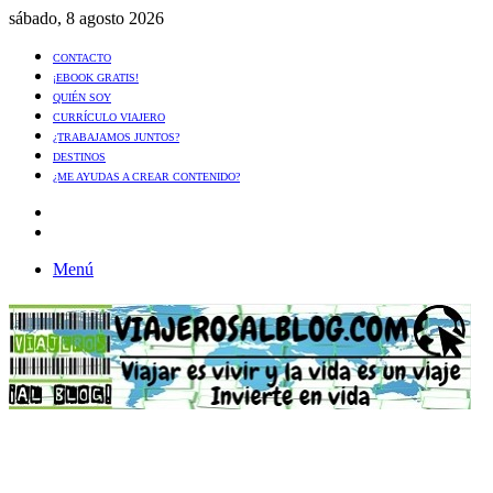
sábado, 8 agosto 2026
CONTACTO
¡EBOOK GRATIS!
QUIÉN SOY
CURRÍCULO VIAJERO
¿TRABAJAMOS JUNTOS?
DESTINOS
¿ME AYUDAS A CREAR CONTENIDO?
Artículo
al
Buscar
azar
Menú