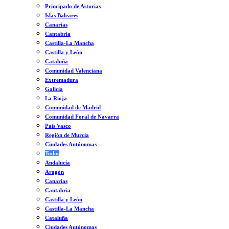
Principado de Asturias
Islas Baleares
Canarias
Cantabria
Castilla-La Mancha
Castilla y León
Cataluña
Comunidad Valenciana
Extremadura
Galicia
La Rioja
Comunidad de Madrid
Comunidad Foral de Navarra
País Vasco
Región de Murcia
Ciudades Autónomas
Todos
Andalucía
Aragón
Canarias
Cantabria
Castilla y León
Castilla-La Mancha
Cataluña
Ciudades Autónomas