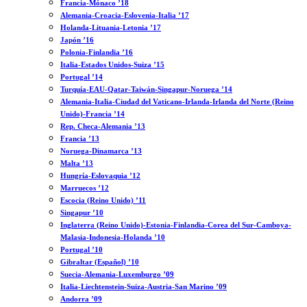
Francia-Mónaco ’18
Alemania-Croacia-Eslovenia-Italia ’17
Holanda-Lituania-Letonia ’17
Japón ’16
Polonia-Finlandia ’16
Italia-Estados Unidos-Suiza ’15
Portugal ’14
Turquía-EAU-Qatar-Taiwán-Singapur-Noruega ’14
Alemania-Italia-Ciudad del Vaticano-Irlanda-Irlanda del Norte (Reino
Unido)-Francia ’14
Rep. Checa-Alemania ’13
Francia ’13
Noruega-Dinamarca ’13
Malta ’13
Hungría-Eslovaquia ’12
Marruecos ’12
Escocia (Reino Unido) ’11
Singapur ’10
Inglaterra (Reino Unido)-Estonia-Finlandia-Corea del Sur-Camboya-
Malasia-Indonesia-Holanda ’10
Portugal ’10
Gibraltar (Español) ’10
Suecia-Alemania-Luxemburgo ’09
Italia-Liechtenstein-Suiza-Austria-San Marino ’09
Andorra ’09