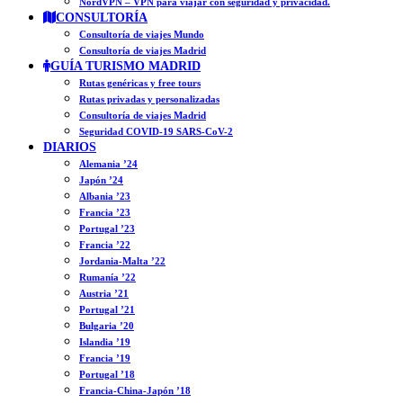
NordVPN – VPN para viajar con seguridad y privacidad.
CONSULTORÍA
Consultoría de viajes Mundo
Consultoría de viajes Madrid
GUÍA TURISMO MADRID
Rutas genéricas y free tours
Rutas privadas y personalizadas
Consultoría de viajes Madrid
Seguridad COVID-19 SARS-CoV-2
DIARIOS
Alemania ’24
Japón ’24
Albania ’23
Francia ’23
Portugal ’23
Francia ’22
Jordania-Malta ’22
Rumanía ’22
Austria ’21
Portugal ’21
Bulgaria ’20
Islandia ’19
Francia ’19
Portugal ’18
Francia-China-Japón ’18