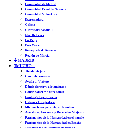
Comunidad de Madrid
Comunidad Foral de Navarra
Comunidad Valenciana
Extremadura
Galicia
Gibraltar (Español)
Islas Baleares
La Rioja
País Vasco
Principado de Asturias
Región de Murcia
MADRID
MUCHO +
Tienda viajera
Canal de Youtube
Ayuda al Viajero
Dónde dormir y alojamientos
Dónde comer y gastronomía
Rankings Tops y Listas
Galerías Fotográficas
Mis canciones para viajar favoritas
Anécdotas, Instantes y Recuerdos Viajeros
Patrimonios de la Humanidad en el mundo
Patrimonios de la Humanidad en España
Visitar todas las capitales de España