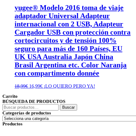
yugee® Modelo 2016 toma de viaje
adaptador Universal Adapteur
internacional con 2 USB, Adapteur
Cargador USB con protección contra
cortocircuitos y de tensión 100%
seguro para más de 160 Países, EU
UK USA Australia Japón China
Brasil Argentina etc. Color Naranja
con compartimento donnée
El
El
18,99
€
16,99
€
¡LO QUIERO PERO YA!
precio
precio
Carrito
original
actual
BÚSQUEDA DE PRODUCTOS
era:
es:
Buscar
18,99€.
16,99€.
Buscar
por:
Categorías de productos
Productos