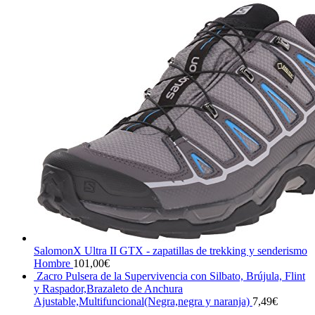
SalomonX Ultra II GTX - zapatillas de trekking y senderismo
Hombre
101,00
€
Zacro Pulsera de la Supervivencia con Silbato, Brújula, Flint
y Raspador,Brazaleto de Anchura
Ajustable,Multifuncional(Negra,negra y naranja)
7,49
€