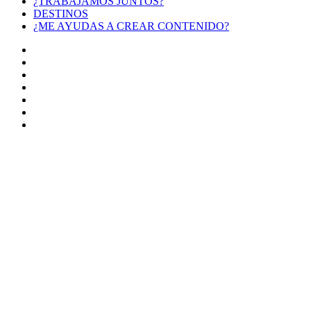
¿TRABAJAMOS JUNTOS?
DESTINOS
¿ME AYUDAS A CREAR CONTENIDO?
Facebook
X
LinkedIn
YouTube
Instagram
TikTok
Buy
Me
Botón
a
volver
Coffee
arriba