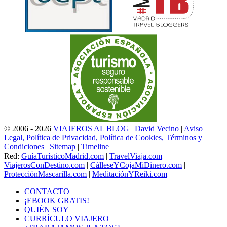
© 2006 - 2026
VIAJEROS AL BLOG
|
David Vecino
|
Aviso
Legal, Política de Privacidad, Política de Cookies, Términos y
Condiciones
|
Sitemap
|
Timeline
Red:
GuíaTurísticoMadrid.com
|
TravelViaja.com
|
ViajerosConDestino.com
|
CálleseYCojaMiDinero.com
|
ProtecciónMascarilla.com
|
MeditaciónYReiki.com
CONTACTO
¡EBOOK GRATIS!
QUIÉN SOY
CURRÍCULO VIAJERO