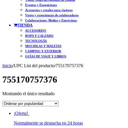
Eventos y Exposiciones
Accesorios y regalos para viajeros
Viajes y experiencias de colaboradores
Colaboraciones, Medios y Entrevistas
TIENDA
ACCESORIOS
ROPA Y CALZADO
TECNOLOGÍA
MOCHILAS Y MALETAS
CAMPING Y EXTERIOR
GUÍAS DE VIAJE Y LIBROS
Inicio
/
UPC List del producto
/
755170757376
755170757376
Mostrando el único resultado
¡Oferta!
Normalmente se despacha en 24 horas