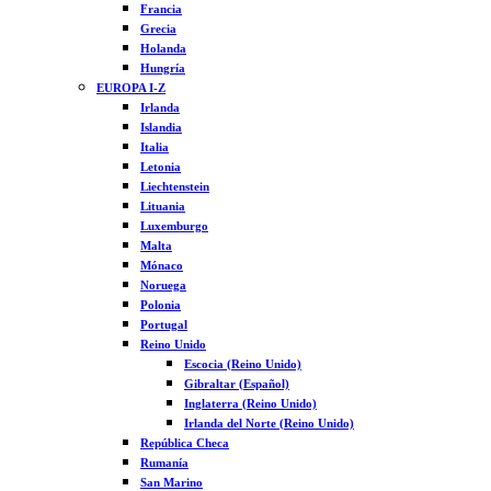
Francia
Grecia
Holanda
Hungría
EUROPA I-Z
Irlanda
Islandia
Italia
Letonia
Liechtenstein
Lituania
Luxemburgo
Malta
Mónaco
Noruega
Polonia
Portugal
Reino Unido
Escocia (Reino Unido)
Gibraltar (Español)
Inglaterra (Reino Unido)
Irlanda del Norte (Reino Unido)
República Checa
Rumanía
San Marino