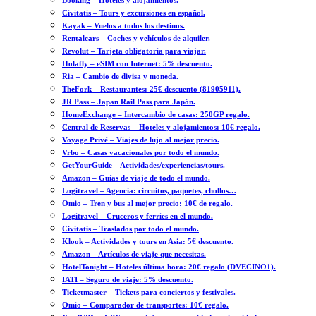
Booking – Hoteles y alojamientos.
Civitatis – Tours y excursiones en español.
Kayak – Vuelos a todos los destinos.
Rentalcars – Coches y vehículos de alquiler.
Revolut – Tarjeta obligatoria para viajar.
Holafly – eSIM con Internet: 5% descuento.
Ria – Cambio de divisa y moneda.
TheFork – Restaurantes: 25€ descuento (81905911).
JR Pass – Japan Rail Pass para Japón.
HomeExchange – Intercambio de casas: 250GP regalo.
Central de Reservas – Hoteles y alojamientos: 10€ regalo.
Voyage Privé – Viajes de lujo al mejor precio.
Vrbo – Casas vacacionales por todo el mundo.
GetYourGuide – Actividades/experiencias/tours.
Amazon – Guías de viaje de todo el mundo.
Logitravel – Agencia: circuitos, paquetes, chollos…
Omio – Tren y bus al mejor precio: 10€ de regalo.
Logitravel – Cruceros y ferries en el mundo.
Civitatis – Traslados por todo el mundo.
Klook – Actividades y tours en Asia: 5€ descuento.
Amazon – Artículos de viaje que necesitas.
HotelTonight – Hoteles última hora: 20€ regalo (DVECINO1).
IATI – Seguro de viaje: 5% descuento.
Ticketmaster – Tickets para conciertos y festivales.
Omio – Comparador de transportes: 10€ regalo.