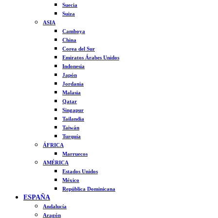
Suecia
Suiza
ASIA
Camboya
China
Corea del Sur
Emiratos Árabes Unidos
Indonesia
Japón
Jordania
Malasia
Qatar
Singapur
Tailandia
Taiwán
Turquía
ÁFRICA
Marruecos
AMÉRICA
Estados Unidos
México
República Dominicana
ESPAÑA
Andalucía
Aragón