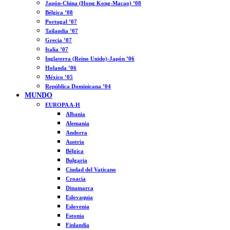
Japón-China (Hong Kong-Macao) ’08
Bélgica ’08
Portugal ’07
Tailandia ’07
Grecia ’07
Italia ’07
Inglaterra (Reino Unido)-Japón ’06
Holanda ’06
México ’05
República Dominicana ’04
MUNDO
EUROPA A-H
Albania
Alemania
Andorra
Austria
Bélgica
Bulgaria
Ciudad del Vaticano
Croacia
Dinamarca
Eslovaquia
Eslovenia
Estonia
Finlandia