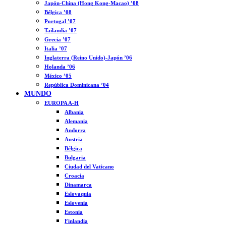
Japón-China (Hong Kong-Macao) ’08
Bélgica ’08
Portugal ’07
Tailandia ’07
Grecia ’07
Italia ’07
Inglaterra (Reino Unido)-Japón ’06
Holanda ’06
México ’05
República Dominicana ’04
MUNDO
EUROPA A-H
Albania
Alemania
Andorra
Austria
Bélgica
Bulgaria
Ciudad del Vaticano
Croacia
Dinamarca
Eslovaquia
Eslovenia
Estonia
Finlandia