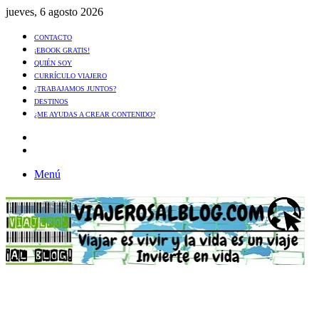
jueves, 6 agosto 2026
CONTACTO
¡EBOOK GRATIS!
QUIÉN SOY
CURRÍCULO VIAJERO
¿TRABAJAMOS JUNTOS?
DESTINOS
¿ME AYUDAS A CREAR CONTENIDO?
Artículo
al
Buscar
azar
Menú