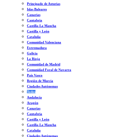
Principado de Asturias
Islas Baleares
Canarias
Cantabria
Castilla-La Mancha
Castilla y León
Cataluña
Comunidad Valenciana
Extremadura
Galicia
La Rioja
Comunidad de Madrid
Comunidad Foral de Navarra
País Vasco
Región de Murcia
Ciudades Autónomas
Todos
Andalucía
Aragón
Canarias
Cantabria
Castilla y León
Castilla-La Mancha
Cataluña
Ciudades Autónomas