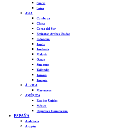
Suecia
Suiza
ASIA
Camboya
China
Corea del Sur
Emiratos Árabes Unidos
Indonesia
Japón
Jordania
Malasia
Qatar
Singapur
Tailandia
Taiwán
Turquía
ÁFRICA
Marruecos
AMÉRICA
Estados Unidos
México
República Dominicana
ESPAÑA
Andalucía
Aragón