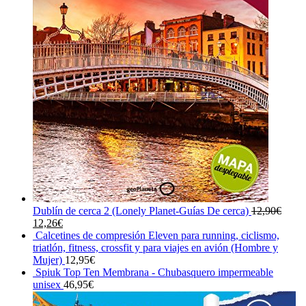
Dublín de cerca 2 (Lonely Planet-Guías De cerca)
12,90
€
El
El
12,26
€
precio
precio
Calcetines de compresión Eleven para running, ciclismo,
original
actual
triatlón, fitness, crossfit y para viajes en avión (Hombre y
era:
es:
Mujer)
12,95
€
12,90€.
12,26€.
Spiuk Top Ten Membrana - Chubasquero impermeable
unisex
46,95
€