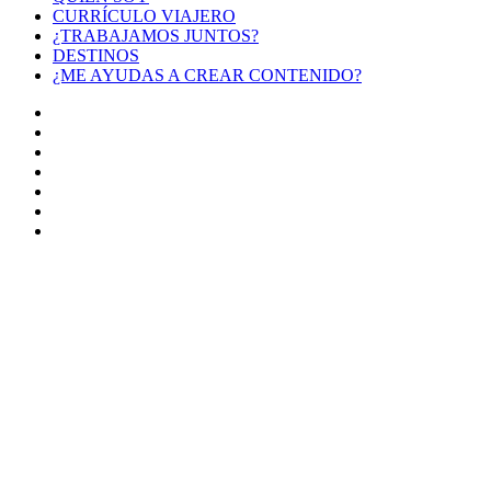
CURRÍCULO VIAJERO
¿TRABAJAMOS JUNTOS?
DESTINOS
¿ME AYUDAS A CREAR CONTENIDO?
Facebook
X
LinkedIn
YouTube
Instagram
TikTok
Buy
Me
Botón
a
volver
Coffee
arriba