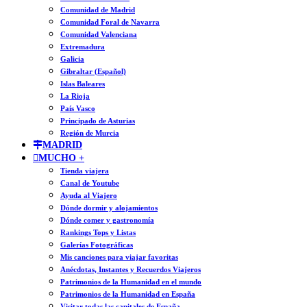
Comunidad de Madrid
Comunidad Foral de Navarra
Comunidad Valenciana
Extremadura
Galicia
Gibraltar (Español)
Islas Baleares
La Rioja
País Vasco
Principado de Asturias
Región de Murcia
MADRID
MUCHO +
Tienda viajera
Canal de Youtube
Ayuda al Viajero
Dónde dormir y alojamientos
Dónde comer y gastronomía
Rankings Tops y Listas
Galerías Fotográficas
Mis canciones para viajar favoritas
Anécdotas, Instantes y Recuerdos Viajeros
Patrimonios de la Humanidad en el mundo
Patrimonios de la Humanidad en España
Visitar todas las capitales de España