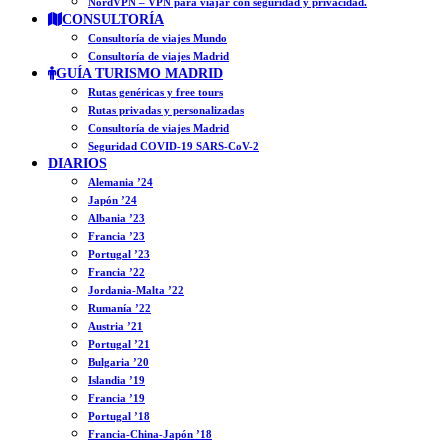
NordVPN – VPN para viajar con seguridad y privacidad.
CONSULTORÍA
Consultoría de viajes Mundo
Consultoría de viajes Madrid
GUÍA TURISMO MADRID
Rutas genéricas y free tours
Rutas privadas y personalizadas
Consultoría de viajes Madrid
Seguridad COVID-19 SARS-CoV-2
DIARIOS
Alemania ’24
Japón ’24
Albania ’23
Francia ’23
Portugal ’23
Francia ’22
Jordania-Malta ’22
Rumanía ’22
Austria ’21
Portugal ’21
Bulgaria ’20
Islandia ’19
Francia ’19
Portugal ’18
Francia-China-Japón ’18