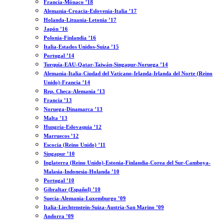
Francia-Mónaco ’18
Alemania-Croacia-Eslovenia-Italia ’17
Holanda-Lituania-Letonia ’17
Japón ’16
Polonia-Finlandia ’16
Italia-Estados Unidos-Suiza ’15
Portugal ’14
Turquía-EAU-Qatar-Taiwán-Singapur-Noruega ’14
Alemania-Italia-Ciudad del Vaticano-Irlanda-Irlanda del Norte (Reino
Unido)-Francia ’14
Rep. Checa-Alemania ’13
Francia ’13
Noruega-Dinamarca ’13
Malta ’13
Hungría-Eslovaquia ’12
Marruecos ’12
Escocia (Reino Unido) ’11
Singapur ’10
Inglaterra (Reino Unido)-Estonia-Finlandia-Corea del Sur-Camboya-
Malasia-Indonesia-Holanda ’10
Portugal ’10
Gibraltar (Español) ’10
Suecia-Alemania-Luxemburgo ’09
Italia-Liechtenstein-Suiza-Austria-San Marino ’09
Andorra ’09