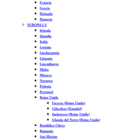
Francia
Grecia
Holanda
Hungría
EUROPA I-Z
Irlanda
Islandia
Italia
Letonia
Liechtenstein
Lituania
Luxemburgo
Malta
Mónaco
Noruega
Polonia
Portugal
Reino Unido
Escocia (Reino Unido)
Gibraltar (Español)
Inglaterra (Reino Unido)
Irlanda del Norte (Reino Unido)
República Checa
Rumanía
San Marino