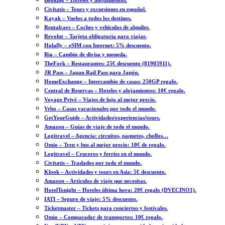
Booking – Hoteles y alojamientos.
Civitatis – Tours y excursiones en español.
Kayak – Vuelos a todos los destinos.
Rentalcars – Coches y vehículos de alquiler.
Revolut – Tarjeta obligatoria para viajar.
Holafly – eSIM con Internet: 5% descuento.
Ria – Cambio de divisa y moneda.
TheFork – Restaurantes: 25€ descuento (81905911).
JR Pass – Japan Rail Pass para Japón.
HomeExchange – Intercambio de casas: 250GP regalo.
Central de Reservas – Hoteles y alojamientos: 10€ regalo.
Voyage Privé – Viajes de lujo al mejor precio.
Vrbo – Casas vacacionales por todo el mundo.
GetYourGuide – Actividades/experiencias/tours.
Amazon – Guías de viaje de todo el mundo.
Logitravel – Agencia: circuitos, paquetes, chollos…
Omio – Tren y bus al mejor precio: 10€ de regalo.
Logitravel – Cruceros y ferries en el mundo.
Civitatis – Traslados por todo el mundo.
Klook – Actividades y tours en Asia: 5€ descuento.
Amazon – Artículos de viaje que necesitas.
HotelTonight – Hoteles última hora: 20€ regalo (DVECINO1).
IATI – Seguro de viaje: 5% descuento.
Ticketmaster – Tickets para conciertos y festivales.
Omio – Comparador de transportes: 10€ regalo.