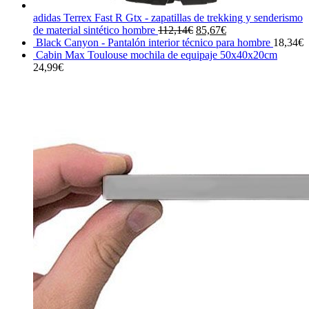
adidas Terrex Fast R Gtx - zapatillas de trekking y senderismo
El
El
de material sintético hombre
112,14
€
85,67
€
precio
precio
Black Canyon - Pantalón interior técnico para hombre
18,34
€
original
actual
Cabin Max Toulouse mochila de equipaje 50x40x20cm
era:
es:
24,99
€
112,14€.
85,67€.