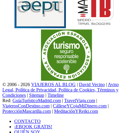
© 2006 - 2026
VIAJEROS AL BLOG
|
David Vecino
|
Aviso
Legal, Política de Privacidad, Política de Cookies, Términos y
Condiciones
|
Sitemap
|
Timeline
Red:
GuíaTurísticoMadrid.com
|
TravelViaja.com
|
ViajerosConDestino.com
|
CálleseYCojaMiDinero.com
|
ProtecciónMascarilla.com
|
MeditaciónYReiki.com
CONTACTO
¡EBOOK GRATIS!
QUIÉN SOY