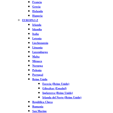
Francia
Grecia
Holanda
Hungría
EUROPA I-Z
Irlanda
Islandia
Italia
Letonia
Liechtenstein
Lituania
Luxemburgo
Malta
Mónaco
Noruega
Polonia
Portugal
Reino Unido
Escocia (Reino Unido)
Gibraltar (Español)
Inglaterra (Reino Unido)
Irlanda del Norte (Reino Unido)
República Checa
Rumanía
San Marino