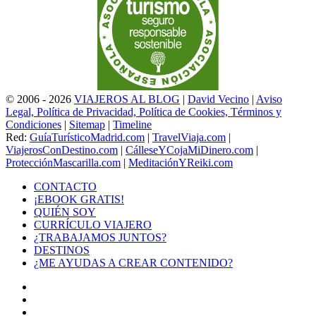
© 2006 - 2026
VIAJEROS AL BLOG
|
David Vecino
|
Aviso
Legal, Política de Privacidad, Política de Cookies, Términos y
Condiciones
|
Sitemap
|
Timeline
Red:
GuíaTurísticoMadrid.com
|
TravelViaja.com
|
ViajerosConDestino.com
|
CálleseYCojaMiDinero.com
|
ProtecciónMascarilla.com
|
MeditaciónYReiki.com
CONTACTO
¡EBOOK GRATIS!
QUIÉN SOY
CURRÍCULO VIAJERO
¿TRABAJAMOS JUNTOS?
DESTINOS
¿ME AYUDAS A CREAR CONTENIDO?
Facebook
X
LinkedIn