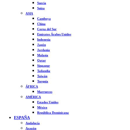
Suecia
Suiza
ASIA
Camboya
China
Corea del Sur
Emiratos Árabes Unidos
Indonesia
Japón
Jordania
Malasia
Qatar
Singapur
Tailandia
Taiwán
Turquía
ÁFRICA
Marruecos
AMÉRICA
Estados Unidos
México
República Dominicana
ESPAÑA
Andalucía
Aragón