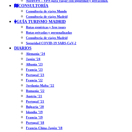
NordVPN – VPN para viajar con seguridad y privacidad.
CONSULTORÍA
Consultoría de viajes Mundo
Consultoría de viajes Madrid
GUÍA TURISMO MADRID
Rutas genéricas y free tours
Rutas privadas y personalizadas
Consultoría de viajes Madrid
Seguridad COVID-19 SARS-CoV-2
DIARIOS
Alemania ’24
Japón ’24
Albania ’23
Francia ’23
Portugal ’23
Francia ’22
Jordania-Malta ’22
Rumanía ’22
Austria ’21
Portugal ’21
Bulgaria ’20
Islandia ’19
Francia ’19
Portugal ’18
Francia-China-Japón ’18