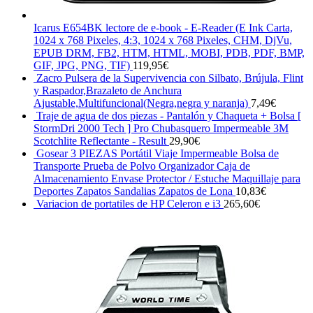
Icarus E654BK lectore de e-book - E-Reader (E Ink Carta,
1024 x 768 Pixeles, 4:3, 1024 x 768 Pixeles, CHM, DjVu,
EPUB DRM, FB2, HTM, HTML, MOBI, PDB, PDF, BMP,
GIF, JPG, PNG, TIF)
119,95
€
Zacro Pulsera de la Supervivencia con Silbato, Brújula, Flint
y Raspador,Brazaleto de Anchura
Ajustable,Multifuncional(Negra,negra y naranja)
7,49
€
Traje de agua de dos piezas - Pantalón y Chaqueta + Bolsa [
StormDri 2000 Tech ] Pro Chubasquero Impermeable 3M
Scotchlite Reflectante - Result
29,90
€
Gosear 3 PIEZAS Portátil Viaje Impermeable Bolsa de
Transporte Prueba de Polvo Organizador Caja de
Almacenamiento Envase Protector / Estuche Maquillaje para
Deportes Zapatos Sandalias Zapatos de Lona
10,83
€
Variacion de portatiles de HP Celeron e i3
265,60
€