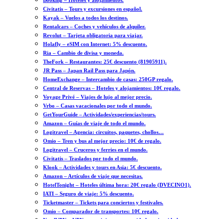
Booking – Hoteles y alojamientos.
Civitatis – Tours y excursiones en español.
Kayak – Vuelos a todos los destinos.
Rentalcars – Coches y vehículos de alquiler.
Revolut – Tarjeta obligatoria para viajar.
Holafly – eSIM con Internet: 5% descuento.
Ria – Cambio de divisa y moneda.
TheFork – Restaurantes: 25€ descuento (81905911).
JR Pass – Japan Rail Pass para Japón.
HomeExchange – Intercambio de casas: 250GP regalo.
Central de Reservas – Hoteles y alojamientos: 10€ regalo.
Voyage Privé – Viajes de lujo al mejor precio.
Vrbo – Casas vacacionales por todo el mundo.
GetYourGuide – Actividades/experiencias/tours.
Amazon – Guías de viaje de todo el mundo.
Logitravel – Agencia: circuitos, paquetes, chollos…
Omio – Tren y bus al mejor precio: 10€ de regalo.
Logitravel – Cruceros y ferries en el mundo.
Civitatis – Traslados por todo el mundo.
Klook – Actividades y tours en Asia: 5€ descuento.
Amazon – Artículos de viaje que necesitas.
HotelTonight – Hoteles última hora: 20€ regalo (DVECINO1).
IATI – Seguro de viaje: 5% descuento.
Ticketmaster – Tickets para conciertos y festivales.
Omio – Comparador de transportes: 10€ regalo.