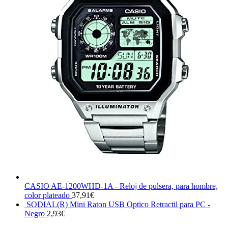
CASIO AE-1200WHD-1A - Reloj de pulsera, para hombre,
color plateado
37,91
€
SODIAL(R) Mini Raton USB Optico Retractil para PC -
Negro
2,93
€