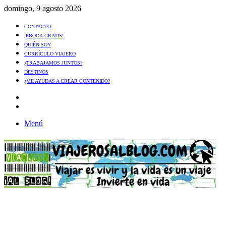
domingo, 9 agosto 2026
CONTACTO
¡EBOOK GRATIS!
QUIÉN SOY
CURRÍCULO VIAJERO
¿TRABAJAMOS JUNTOS?
DESTINOS
¿ME AYUDAS A CREAR CONTENIDO?
Artículo
al
Buscar
azar
Menú