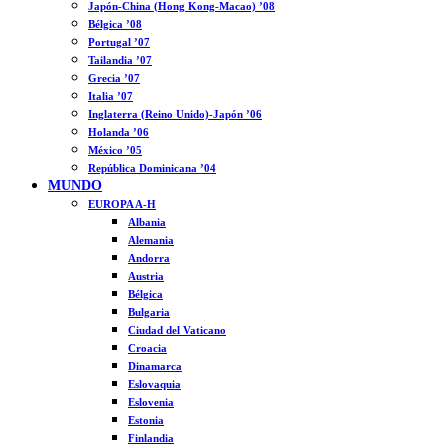
Japón-China (Hong Kong-Macao) ’08
Bélgica ’08
Portugal ’07
Tailandia ’07
Grecia ’07
Italia ’07
Inglaterra (Reino Unido)-Japón ’06
Holanda ’06
México ’05
República Dominicana ’04
MUNDO
EUROPA A-H
Albania
Alemania
Andorra
Austria
Bélgica
Bulgaria
Ciudad del Vaticano
Croacia
Dinamarca
Eslovaquia
Eslovenia
Estonia
Finlandia