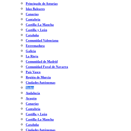
Principado de Asturias
Islas Baleares
Canarias
Cantabria
Castilla-La Mancha
Castilla y León
Cataluña
Comunidad Valenciana
Extremadura
Galicia
La Rioja
Comunidad de Madrid
Comunidad Foral de Navarra
País Vasco
Región de Murcia
Ciudades Autónomas
Todos
Andalucía
Aragón
Canarias
Cantabria
Castilla y León
Castilla-La Mancha
Cataluña
Ciudades Autónomas