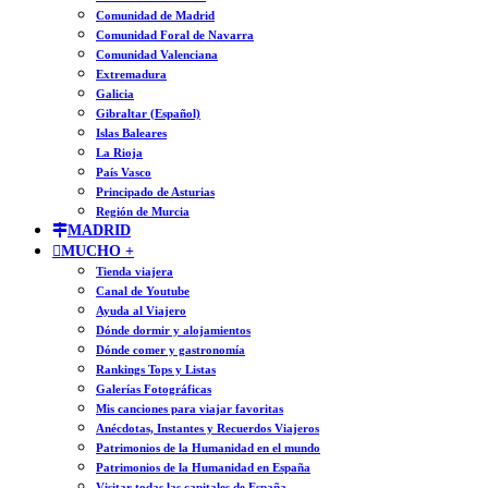
Comunidad de Madrid
Comunidad Foral de Navarra
Comunidad Valenciana
Extremadura
Galicia
Gibraltar (Español)
Islas Baleares
La Rioja
País Vasco
Principado de Asturias
Región de Murcia
MADRID
MUCHO +
Tienda viajera
Canal de Youtube
Ayuda al Viajero
Dónde dormir y alojamientos
Dónde comer y gastronomía
Rankings Tops y Listas
Galerías Fotográficas
Mis canciones para viajar favoritas
Anécdotas, Instantes y Recuerdos Viajeros
Patrimonios de la Humanidad en el mundo
Patrimonios de la Humanidad en España
Visitar todas las capitales de España