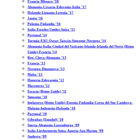
Francia-Mónaco ’18
Alemania-Croacia-Eslovenia-Italia ’17
Holanda-Lituania-Letonia ’17
Japón ’16
Polonia-Finlandia ’16
Italia-Estados Unidos-Suiza ’15
Portugal ’14
Turquía-EAU-Qatar-Taiwán-Singapur-Noruega ’14
Alemania-Italia-Ciudad del Vaticano-Irlanda-Irlanda del Norte (Reino
Unido)-Francia ’14
Rep. Checa-Alemania ’13
Francia ’13
Noruega-Dinamarca ’13
Malta ’13
Hungría-Eslovaquia ’12
Marruecos ’12
Escocia (Reino Unido) ’11
Singapur ’10
Inglaterra (Reino Unido)-Estonia-Finlandia-Corea del Sur-Camboya-
Malasia-Indonesia-Holanda ’10
Portugal ’10
Gibraltar (Español) ’10
Suecia-Alemania-Luxemburgo ’09
Italia-Liechtenstein-Suiza-Austria-San Marino ’09
Andorra ’09