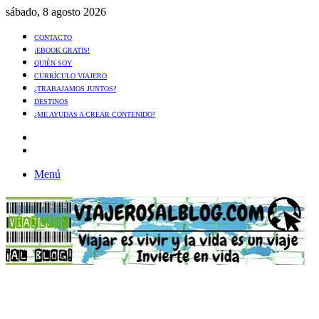
sábado, 8 agosto 2026
CONTACTO
¡EBOOK GRATIS!
QUIÉN SOY
CURRÍCULO VIAJERO
¿TRABAJAMOS JUNTOS?
DESTINOS
¿ME AYUDAS A CREAR CONTENIDO?
Artículo
al
Buscar
azar
Menú