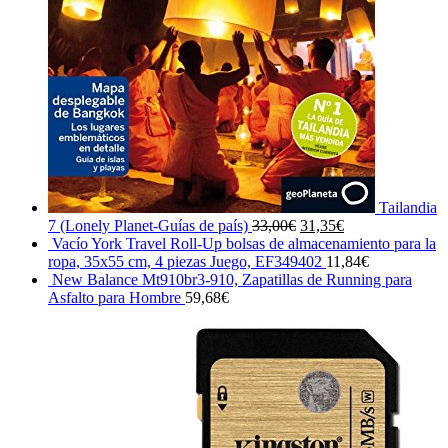
Tailandia
El
El
7 (Lonely Planet-Guías de país)
33,00
€
31,35
€
precio
precio
Vacío York Travel Roll-Up bolsas de almacenamiento para la
original
actual
ropa, 35x55 cm, 4 piezas Juego, EF349402
11,84
€
era:
es:
New Balance Mt910br3-910, Zapatillas de Running para
33,00€.
31,35€.
Asfalto para Hombre
59,68
€