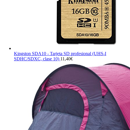
Kingston SDA10 - Tarjeta SD profesional (UHS-I
SDHC/SDXC, clase 10)
11,40
€