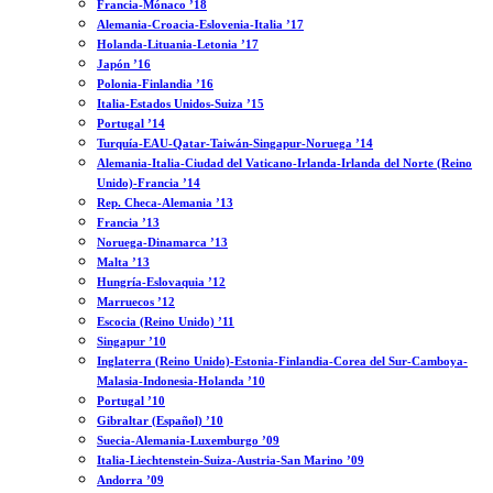
Francia-Mónaco ’18
Alemania-Croacia-Eslovenia-Italia ’17
Holanda-Lituania-Letonia ’17
Japón ’16
Polonia-Finlandia ’16
Italia-Estados Unidos-Suiza ’15
Portugal ’14
Turquía-EAU-Qatar-Taiwán-Singapur-Noruega ’14
Alemania-Italia-Ciudad del Vaticano-Irlanda-Irlanda del Norte (Reino
Unido)-Francia ’14
Rep. Checa-Alemania ’13
Francia ’13
Noruega-Dinamarca ’13
Malta ’13
Hungría-Eslovaquia ’12
Marruecos ’12
Escocia (Reino Unido) ’11
Singapur ’10
Inglaterra (Reino Unido)-Estonia-Finlandia-Corea del Sur-Camboya-
Malasia-Indonesia-Holanda ’10
Portugal ’10
Gibraltar (Español) ’10
Suecia-Alemania-Luxemburgo ’09
Italia-Liechtenstein-Suiza-Austria-San Marino ’09
Andorra ’09