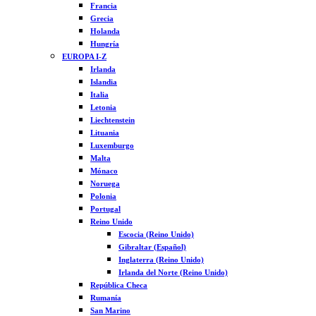
Francia
Grecia
Holanda
Hungría
EUROPA I-Z
Irlanda
Islandia
Italia
Letonia
Liechtenstein
Lituania
Luxemburgo
Malta
Mónaco
Noruega
Polonia
Portugal
Reino Unido
Escocia (Reino Unido)
Gibraltar (Español)
Inglaterra (Reino Unido)
Irlanda del Norte (Reino Unido)
República Checa
Rumanía
San Marino