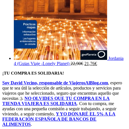
Jordania
El
El
4 (Guias Viaje -Lonely Planet)
22,90
€
21,76
€
precio
precio
¡TU COMPRA ES SOLIDARIA!
original
actual
era:
es:
Soy David Vecino, responsable de ViajerosAlBlog.com
, espero
22,90€.
21,76€.
que te sea útil la selección de artículos, productos y servicios para
viajeros que he seleccionado, seguro que encuentras aquello que
necesitas ;).
NO OLVIDES QUE TU COMPRA EN LA
TIENDA VIAJERA ES SOLIDARIA
. Con tu compra, me
ayudas con una pequeña comisión a seguir trabajando, a seguir
viviendo, a seguir comiendo,
Y YO DONARÉ EL 5% A LA
FEDERACIÓN ESPAÑOLA DE BANCOS DE
ALIMENTOS
.