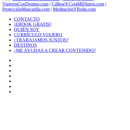
ViajerosConDestino.com
|
CálleseYCojaMiDinero.com
|
ProtecciónMascarilla.com
|
MeditaciónYReiki.com
CONTACTO
¡EBOOK GRATIS!
QUIÉN SOY
CURRÍCULO VIAJERO
¿TRABAJAMOS JUNTOS?
DESTINOS
¿ME AYUDAS A CREAR CONTENIDO?
Facebook
X
LinkedIn
YouTube
Instagram
TikTok
Buy
Me
Botón
a
volver
Coffee
arriba