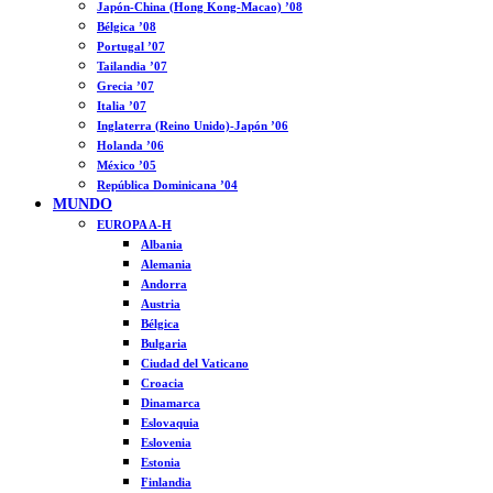
Japón-China (Hong Kong-Macao) ’08
Bélgica ’08
Portugal ’07
Tailandia ’07
Grecia ’07
Italia ’07
Inglaterra (Reino Unido)-Japón ’06
Holanda ’06
México ’05
República Dominicana ’04
MUNDO
EUROPA A-H
Albania
Alemania
Andorra
Austria
Bélgica
Bulgaria
Ciudad del Vaticano
Croacia
Dinamarca
Eslovaquia
Eslovenia
Estonia
Finlandia