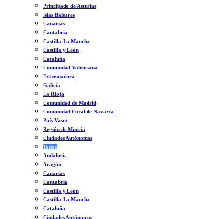
Principado de Asturias
Islas Baleares
Canarias
Cantabria
Castilla-La Mancha
Castilla y León
Cataluña
Comunidad Valenciana
Extremadura
Galicia
La Rioja
Comunidad de Madrid
Comunidad Foral de Navarra
País Vasco
Región de Murcia
Ciudades Autónomas
Todos
Andalucía
Aragón
Canarias
Cantabria
Castilla y León
Castilla-La Mancha
Cataluña
Ciudades Autónomas