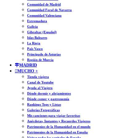
Comunidad de Madrid
Comunidad Foral de Navarra
Comunidad Valenciana
Extremadura
Galicia
Gibraltar (Español)
Islas Baleares
La Rioja
País Vasco
Principado de Asturias
Región de Murcia
MADRID
MUCHO +
Tienda viajera
Canal de Youtube
Ayuda al Viajero
Dónde dormir y alojamientos
Dónde comer y gastronomía
Rankings Tops y Listas
Galerías Fotográficas
Mis canciones para viajar favoritas
Anécdotas, Instantes y Recuerdos Viajeros
Patrimonios de la Humanidad en el mundo
Patrimonios de la Humanidad en España
Visitar todas las capitales de España