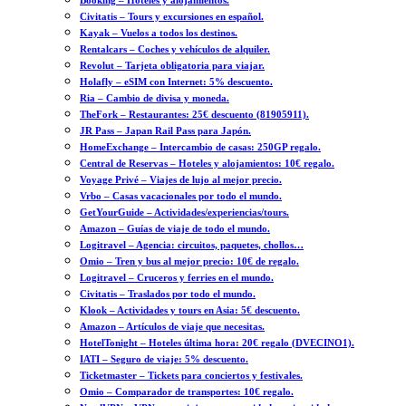
Booking – Hoteles y alojamientos.
Civitatis – Tours y excursiones en español.
Kayak – Vuelos a todos los destinos.
Rentalcars – Coches y vehículos de alquiler.
Revolut – Tarjeta obligatoria para viajar.
Holafly – eSIM con Internet: 5% descuento.
Ria – Cambio de divisa y moneda.
TheFork – Restaurantes: 25€ descuento (81905911).
JR Pass – Japan Rail Pass para Japón.
HomeExchange – Intercambio de casas: 250GP regalo.
Central de Reservas – Hoteles y alojamientos: 10€ regalo.
Voyage Privé – Viajes de lujo al mejor precio.
Vrbo – Casas vacacionales por todo el mundo.
GetYourGuide – Actividades/experiencias/tours.
Amazon – Guías de viaje de todo el mundo.
Logitravel – Agencia: circuitos, paquetes, chollos…
Omio – Tren y bus al mejor precio: 10€ de regalo.
Logitravel – Cruceros y ferries en el mundo.
Civitatis – Traslados por todo el mundo.
Klook – Actividades y tours en Asia: 5€ descuento.
Amazon – Artículos de viaje que necesitas.
HotelTonight – Hoteles última hora: 20€ regalo (DVECINO1).
IATI – Seguro de viaje: 5% descuento.
Ticketmaster – Tickets para conciertos y festivales.
Omio – Comparador de transportes: 10€ regalo.