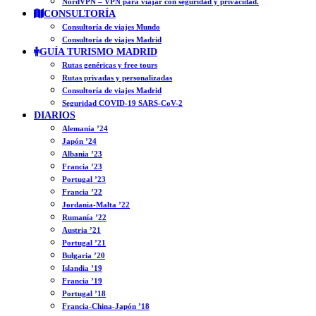
NordVPN – VPN para viajar con seguridad y privacidad.
CONSULTORÍA
Consultoría de viajes Mundo
Consultoría de viajes Madrid
GUÍA TURISMO MADRID
Rutas genéricas y free tours
Rutas privadas y personalizadas
Consultoría de viajes Madrid
Seguridad COVID-19 SARS-CoV-2
DIARIOS
Alemania ’24
Japón ’24
Albania ’23
Francia ’23
Portugal ’23
Francia ’22
Jordania-Malta ’22
Rumanía ’22
Austria ’21
Portugal ’21
Bulgaria ’20
Islandia ’19
Francia ’19
Portugal ’18
Francia-China-Japón ’18