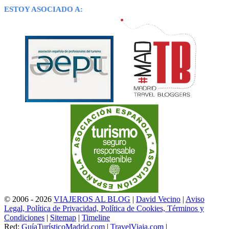
ESTOY ASOCIADO A:
© 2006 - 2026
VIAJEROS AL BLOG
|
David Vecino
|
Aviso
Legal, Política de Privacidad, Política de Cookies, Términos y
Condiciones
|
Sitemap
|
Timeline
Red:
GuíaTurísticoMadrid.com
|
TravelViaja.com
|