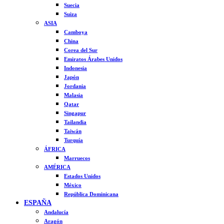
Suecia
Suiza
ASIA
Camboya
China
Corea del Sur
Emiratos Árabes Unidos
Indonesia
Japón
Jordania
Malasia
Qatar
Singapur
Tailandia
Taiwán
Turquía
ÁFRICA
Marruecos
AMÉRICA
Estados Unidos
México
República Dominicana
ESPAÑA
Andalucía
Aragón