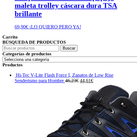
maleta trolley cáscara dura TSA
brillante
69,90
€
¡LO QUIERO PERO YA!
Carrito
BÚSQUEDA DE PRODUCTOS
Buscar
Buscar
por:
Categorías de productos
Productos
Hi-Tec V-Lite Flash Force I, Zapatos de Low Rise
El
El
Senderismo para Hombre
46,23
€
44,61
€
precio
precio
original
actual
era:
es:
46,23€.
44,61€.