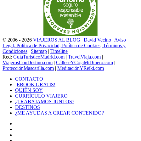
© 2006 - 2026
VIAJEROS AL BLOG
|
David Vecino
|
Aviso
Legal, Política de Privacidad, Política de Cookies, Términos y
Condiciones
|
Sitemap
|
Timeline
Red:
GuíaTurísticoMadrid.com
|
TravelViaja.com
|
ViajerosConDestino.com
|
CálleseYCojaMiDinero.com
|
ProtecciónMascarilla.com
|
MeditaciónYReiki.com
CONTACTO
¡EBOOK GRATIS!
QUIÉN SOY
CURRÍCULO VIAJERO
¿TRABAJAMOS JUNTOS?
DESTINOS
¿ME AYUDAS A CREAR CONTENIDO?
Facebook
X
LinkedIn
YouTube