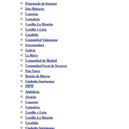
Principado de Asturias
Islas Baleares
Canarias
Cantabria
Castilla-La Mancha
Castilla y León
Cataluña
Comunidad Valenciana
Extremadura
Galicia
La Rioja
Comunidad de Madrid
Comunidad Foral de Navarra
País Vasco
Región de Murcia
Ciudades Autónomas
Todos
Andalucía
Aragón
Canarias
Cantabria
Castilla y León
Castilla-La Mancha
Cataluña
Ciudades Autónomas