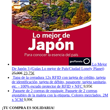
Lo Mejor
De Japón 3 (Guías Lo mejor de País/Ciudad Lonely Planet)
El
El
25,00
€
23,75
€
precio
precio
Tapa de la cerradura 12x RFID con tarjeta de crédito, tarjeta
original
actual
de identificación, tarjeta de débito, pasaporte, tarjeta sanitaria,
era:
es:
etc. - 100% escudo protector de RFID y NFC
9,95
€
25,00€.
23,75€.
Paquete de 2 correas de equipaje. Paquete de 2 correas
ajustables de la maleta con la etiqueta. Colores mezclados. 2M
x 5CM
9,99
€
¡TU COMPRA ES SOLIDARIA!