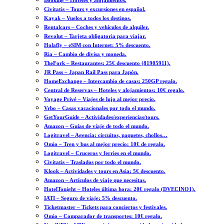
Booking – Hoteles y alojamientos.
Civitatis – Tours y excursiones en español.
Kayak – Vuelos a todos los destinos.
Rentalcars – Coches y vehículos de alquiler.
Revolut – Tarjeta obligatoria para viajar.
Holafly – eSIM con Internet: 5% descuento.
Ria – Cambio de divisa y moneda.
TheFork – Restaurantes: 25€ descuento (81905911).
JR Pass – Japan Rail Pass para Japón.
HomeExchange – Intercambio de casas: 250GP regalo.
Central de Reservas – Hoteles y alojamientos: 10€ regalo.
Voyage Privé – Viajes de lujo al mejor precio.
Vrbo – Casas vacacionales por todo el mundo.
GetYourGuide – Actividades/experiencias/tours.
Amazon – Guías de viaje de todo el mundo.
Logitravel – Agencia: circuitos, paquetes, chollos…
Omio – Tren y bus al mejor precio: 10€ de regalo.
Logitravel – Cruceros y ferries en el mundo.
Civitatis – Traslados por todo el mundo.
Klook – Actividades y tours en Asia: 5€ descuento.
Amazon – Artículos de viaje que necesitas.
HotelTonight – Hoteles última hora: 20€ regalo (DVECINO1).
IATI – Seguro de viaje: 5% descuento.
Ticketmaster – Tickets para conciertos y festivales.
Omio – Comparador de transportes: 10€ regalo.