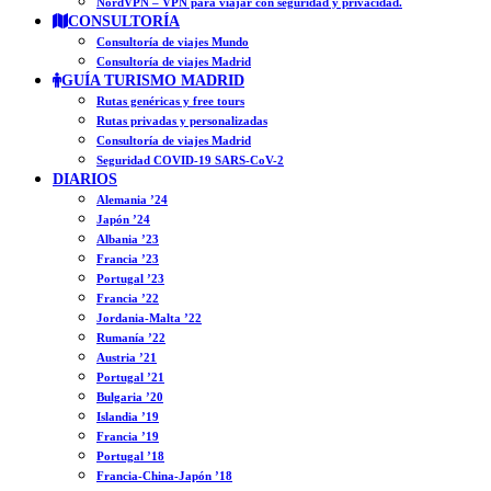
NordVPN – VPN para viajar con seguridad y privacidad.
CONSULTORÍA
Consultoría de viajes Mundo
Consultoría de viajes Madrid
GUÍA TURISMO MADRID
Rutas genéricas y free tours
Rutas privadas y personalizadas
Consultoría de viajes Madrid
Seguridad COVID-19 SARS-CoV-2
DIARIOS
Alemania ’24
Japón ’24
Albania ’23
Francia ’23
Portugal ’23
Francia ’22
Jordania-Malta ’22
Rumanía ’22
Austria ’21
Portugal ’21
Bulgaria ’20
Islandia ’19
Francia ’19
Portugal ’18
Francia-China-Japón ’18