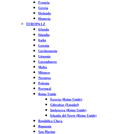
Francia
Grecia
Holanda
Hungría
EUROPA I-Z
Irlanda
Islandia
Italia
Letonia
Liechtenstein
Lituania
Luxemburgo
Malta
Mónaco
Noruega
Polonia
Portugal
Reino Unido
Escocia (Reino Unido)
Gibraltar (Español)
Inglaterra (Reino Unido)
Irlanda del Norte (Reino Unido)
República Checa
Rumanía
San Marino