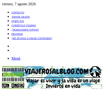
viernes, 7 agosto 2026
CONTACTO
¡EBOOK GRATIS!
QUIÉN SOY
CURRÍCULO VIAJERO
¿TRABAJAMOS JUNTOS?
DESTINOS
¿ME AYUDAS A CREAR CONTENIDO?
Artículo
al
Buscar
azar
Menú