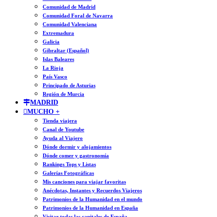
Comunidad de Madrid
Comunidad Foral de Navarra
Comunidad Valenciana
Extremadura
Galicia
Gibraltar (Español)
Islas Baleares
La Rioja
País Vasco
Principado de Asturias
Región de Murcia
MADRID
MUCHO +
Tienda viajera
Canal de Youtube
Ayuda al Viajero
Dónde dormir y alojamientos
Dónde comer y gastronomía
Rankings Tops y Listas
Galerías Fotográficas
Mis canciones para viajar favoritas
Anécdotas, Instantes y Recuerdos Viajeros
Patrimonios de la Humanidad en el mundo
Patrimonios de la Humanidad en España
Visitar todas las capitales de España