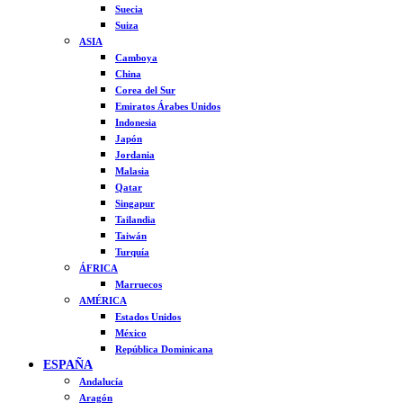
Suecia
Suiza
ASIA
Camboya
China
Corea del Sur
Emiratos Árabes Unidos
Indonesia
Japón
Jordania
Malasia
Qatar
Singapur
Tailandia
Taiwán
Turquía
ÁFRICA
Marruecos
AMÉRICA
Estados Unidos
México
República Dominicana
ESPAÑA
Andalucía
Aragón