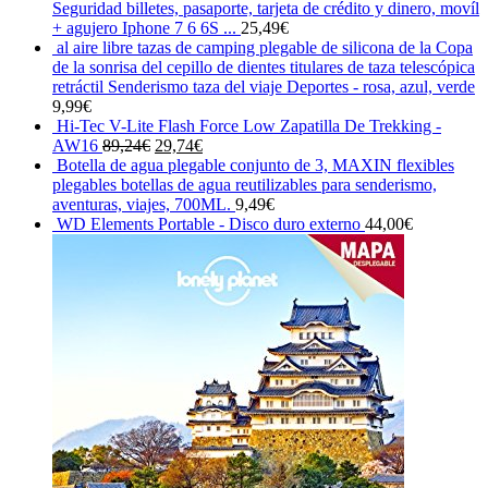
Seguridad billetes, pasaporte, tarjeta de crédito y dinero, movíl
+ agujero Iphone 7 6 6S ...
25,49
€
al aire libre tazas de camping plegable de silicona de la Copa
de la sonrisa del cepillo de dientes titulares de taza telescópica
retráctil Senderismo taza del viaje Deportes - rosa, azul, verde
9,99
€
Hi-Tec V-Lite Flash Force Low Zapatilla De Trekking -
El
El
AW16
89,24
€
29,74
€
precio
precio
Botella de agua plegable conjunto de 3, MAXIN flexibles
original
actual
plegables botellas de agua reutilizables para senderismo,
era:
es:
aventuras, viajes, 700ML.
9,49
€
89,24€.
29,74€.
WD Elements Portable - Disco duro externo
44,00
€