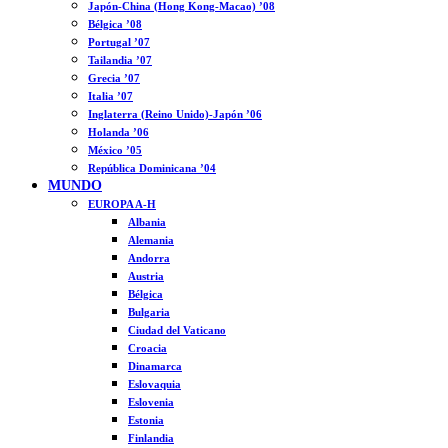
Japón-China (Hong Kong-Macao) ’08
Bélgica ’08
Portugal ’07
Tailandia ’07
Grecia ’07
Italia ’07
Inglaterra (Reino Unido)-Japón ’06
Holanda ’06
México ’05
República Dominicana ’04
MUNDO
EUROPA A-H
Albania
Alemania
Andorra
Austria
Bélgica
Bulgaria
Ciudad del Vaticano
Croacia
Dinamarca
Eslovaquia
Eslovenia
Estonia
Finlandia