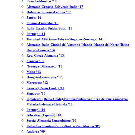
Francia-Mónaco ’18
Alemania-Croacia-Eslovenia-Italia ’17
Holanda-Lituania-Letonia ’17
Japón ’16
Polonia-Finlandia ’16
Italia-Estados Unidos-Suiza ’15
Portugal ’14
Turquía-EAU-Qatar-Taiwán-Singapur-Noruega ’14
Alemania-Italia-Ciudad del Vaticano-Irlanda-Irlanda del Norte (Reino
Unido)-Francia ’14
Rep. Checa-Alemania ’13
Francia ’13
Noruega-Dinamarca ’13
Malta ’13
Hungría-Eslovaquia ’12
Marruecos ’12
Escocia (Reino Unido) ’11
Singapur ’10
Inglaterra (Reino Unido)-Estonia-Finlandia-Corea del Sur-Camboya-
Malasia-Indonesia-Holanda ’10
Portugal ’10
Gibraltar (Español) ’10
Suecia-Alemania-Luxemburgo ’09
Italia-Liechtenstein-Suiza-Austria-San Marino ’09
Andorra ’09