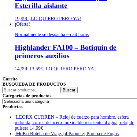
Esterilla aislante
19,99
€
¡LO QUIERO PERO YA!
¡Oferta!
Normalmente se despacha en 24 horas
Highlander FA100 – Botiquín de
primeros auxilios
El
El
14,99
€
13,59
€
¡LO QUIERO PERO YA!
precio
precio
Carrito
original
actual
BÚSQUEDA DE PRODUCTOS
era:
es:
Buscar
14,99€.
13,59€.
Buscar
por:
Categorías de productos
Productos
LEORX CURREN – Reloj de cuarzo para hombre, esfera
redonda, correa de acero inoxidable resistente al agua, reloj de
pulsera
14,99
€
MoKo Botella de Viaje, [4 Paquete] Prueba de Fugas