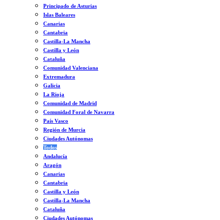
Principado de Asturias
Islas Baleares
Canarias
Cantabria
Castilla-La Mancha
Castilla y León
Cataluña
Comunidad Valenciana
Extremadura
Galicia
La Rioja
Comunidad de Madrid
Comunidad Foral de Navarra
País Vasco
Región de Murcia
Ciudades Autónomas
Todos
Andalucía
Aragón
Canarias
Cantabria
Castilla y León
Castilla-La Mancha
Cataluña
Ciudades Autónomas