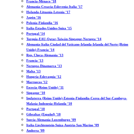
Francia-Mónaco ’18
Alemania-Croacia-Eslovenia-Italia ’17
Holanda-Lituania-Letonia ’17
Japón ’16
Polonia-Finlandia ’16
Italia-Estados Unidos-Suiza ’15
Portugal ’14
Turquía-EAU-Qatar-Taiwán-Singapur-Noruega ’14
Alemania-Italia-Ciudad del Vaticano-Irlanda-Irlanda del Norte (Reino
Unido)-Francia ’14
Rep. Checa-Alemania ’13
Francia ’13
Noruega-Dinamarca ’13
Malta ’13
Hungría-Eslovaquia ’12
Marruecos ’12
Escocia (Reino Unido) ’11
Singapur ’10
Inglaterra (Reino Unido)-Estonia-Finlandia-Corea del Sur-Camboya-
Malasia-Indonesia-Holanda ’10
Portugal ’10
Gibraltar (Español) ’10
Suecia-Alemania-Luxemburgo ’09
Italia-Liechtenstein-Suiza-Austria-San Marino ’09
Andorra ’09