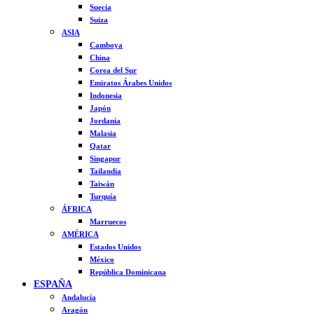
Suecia
Suiza
ASIA
Camboya
China
Corea del Sur
Emiratos Árabes Unidos
Indonesia
Japón
Jordania
Malasia
Qatar
Singapur
Tailandia
Taiwán
Turquía
ÁFRICA
Marruecos
AMÉRICA
Estados Unidos
México
República Dominicana
ESPAÑA
Andalucía
Aragón