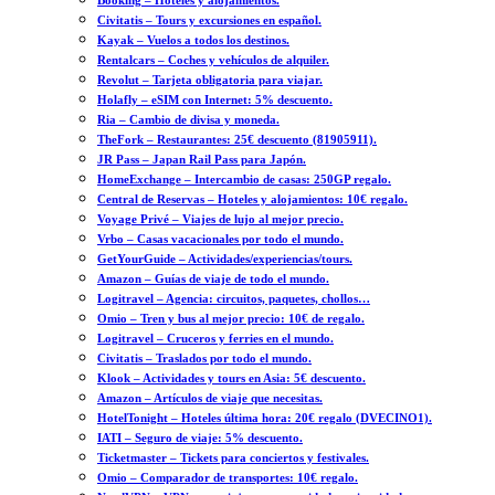
Booking – Hoteles y alojamientos.
Civitatis – Tours y excursiones en español.
Kayak – Vuelos a todos los destinos.
Rentalcars – Coches y vehículos de alquiler.
Revolut – Tarjeta obligatoria para viajar.
Holafly – eSIM con Internet: 5% descuento.
Ria – Cambio de divisa y moneda.
TheFork – Restaurantes: 25€ descuento (81905911).
JR Pass – Japan Rail Pass para Japón.
HomeExchange – Intercambio de casas: 250GP regalo.
Central de Reservas – Hoteles y alojamientos: 10€ regalo.
Voyage Privé – Viajes de lujo al mejor precio.
Vrbo – Casas vacacionales por todo el mundo.
GetYourGuide – Actividades/experiencias/tours.
Amazon – Guías de viaje de todo el mundo.
Logitravel – Agencia: circuitos, paquetes, chollos…
Omio – Tren y bus al mejor precio: 10€ de regalo.
Logitravel – Cruceros y ferries en el mundo.
Civitatis – Traslados por todo el mundo.
Klook – Actividades y tours en Asia: 5€ descuento.
Amazon – Artículos de viaje que necesitas.
HotelTonight – Hoteles última hora: 20€ regalo (DVECINO1).
IATI – Seguro de viaje: 5% descuento.
Ticketmaster – Tickets para conciertos y festivales.
Omio – Comparador de transportes: 10€ regalo.