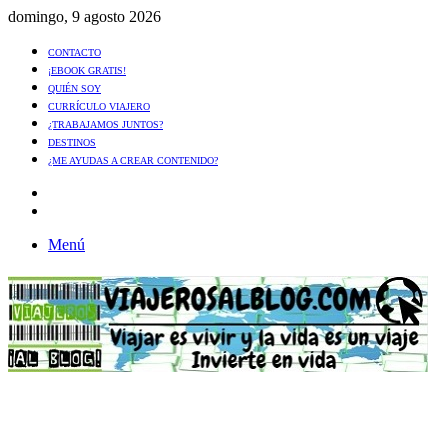
domingo, 9 agosto 2026
CONTACTO
¡EBOOK GRATIS!
QUIÉN SOY
CURRÍCULO VIAJERO
¿TRABAJAMOS JUNTOS?
DESTINOS
¿ME AYUDAS A CREAR CONTENIDO?
Artículo
al
Buscar
azar
Menú