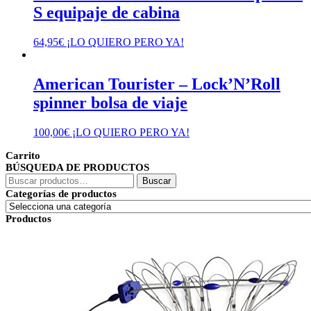
S equipaje de cabina
64,95
€
¡LO QUIERO PERO YA!
American Tourister – Lock’N’Roll
spinner bolsa de viaje
100,00
€
¡LO QUIERO PERO YA!
Carrito
BÚSQUEDA DE PRODUCTOS
Buscar
Buscar
por:
Categorías de productos
Productos