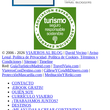
© 2006 - 2026
VIAJEROS AL BLOG
|
David Vecino
|
Aviso
Legal, Política de Privacidad, Política de Cookies, Términos y
Condiciones
|
Sitemap
|
Timeline
Red:
GuíaTurísticoMadrid.com
|
TravelViaja.com
|
ViajerosConDestino.com
|
CálleseYCojaMiDinero.com
|
ProtecciónMascarilla.com
|
MeditaciónYReiki.com
CONTACTO
¡EBOOK GRATIS!
QUIÉN SOY
CURRÍCULO VIAJERO
¿TRABAJAMOS JUNTOS?
DESTINOS
¿ME AYUDAS A CREAR CONTENIDO?