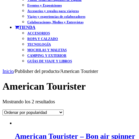
Eventos y Exposiciones
Accesorios y regalos para viajeros
Viajes y experiencias de colaboradores
Colaboraciones, Medios y Entrevistas
TIENDA
ACCESORIOS
ROPA Y CALZADO
TECNOLOGÍA
MOCHILAS Y MALETAS
CAMPING Y EXTERIOR
GUÍAS DE VIAJE Y LIBROS
Inicio
/
Publisher del producto
/
American Tourister
American Tourister
Ordenado
Mostrando los 2 resultados
por
popularidad
American Tourister – Bon air spinner