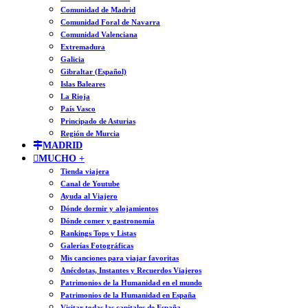
Comunidad de Madrid
Comunidad Foral de Navarra
Comunidad Valenciana
Extremadura
Galicia
Gibraltar (Español)
Islas Baleares
La Rioja
País Vasco
Principado de Asturias
Región de Murcia
MADRID
MUCHO +
Tienda viajera
Canal de Youtube
Ayuda al Viajero
Dónde dormir y alojamientos
Dónde comer y gastronomía
Rankings Tops y Listas
Galerías Fotográficas
Mis canciones para viajar favoritas
Anécdotas, Instantes y Recuerdos Viajeros
Patrimonios de la Humanidad en el mundo
Patrimonios de la Humanidad en España
Visitar todas las capitales de España