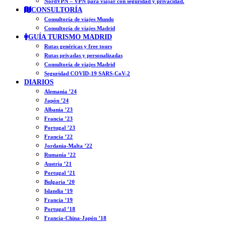
NordVPN – VPN para viajar con seguridad y privacidad.
CONSULTORÍA
Consultoría de viajes Mundo
Consultoría de viajes Madrid
GUÍA TURISMO MADRID
Rutas genéricas y free tours
Rutas privadas y personalizadas
Consultoría de viajes Madrid
Seguridad COVID-19 SARS-CoV-2
DIARIOS
Alemania ’24
Japón ’24
Albania ’23
Francia ’23
Portugal ’23
Francia ’22
Jordania-Malta ’22
Rumanía ’22
Austria ’21
Portugal ’21
Bulgaria ’20
Islandia ’19
Francia ’19
Portugal ’18
Francia-China-Japón ’18