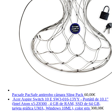
Pacsafe PacSafe antirrobo cámara Sling Pack
60,00
€
Acer Aspire Switch 10 E SW3-016-13YY - Portátil de 10.1"
(Intel Atom x5-Z8300 , 4 GB de RAM, SSD de 64 GB,
tarjeta gráfica UMA, Windows 10ML), color gris
308,08
€