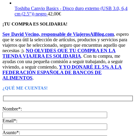
Toshiba Canvio Basics - Disco duro externo (USB 3.0, 6,4
cm (2.5")) negro
42,00
€
¡TU COMPRA ES SOLIDARIA!
Soy David Vecino, responsable de ViajerosAlBlog.com
, espero
que te sea útil la selección de artículos, productos y servicios para
viajeros que he seleccionado, seguro que encuentras aquello que
necesitas ;).
NO OLVIDES QUE TU COMPRA EN LA
TIENDA VIAJERA ES SOLIDARIA
. Con tu compra, me
ayudas con una pequeña comisión a seguir trabajando, a seguir
viviendo, a seguir comiendo,
Y YO DONARÉ EL 5% A LA
FEDERACIÓN ESPAÑOLA DE BANCOS DE
ALIMENTOS
.
¿QUÉ ME CUENTAS!
Nombre*:
Email*:
Asunto*: