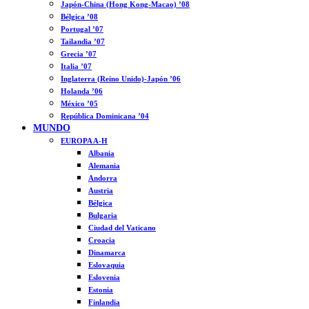
Japón-China (Hong Kong-Macao) ’08
Bélgica ’08
Portugal ’07
Tailandia ’07
Grecia ’07
Italia ’07
Inglaterra (Reino Unido)-Japón ’06
Holanda ’06
México ’05
República Dominicana ’04
MUNDO
EUROPA A-H
Albania
Alemania
Andorra
Austria
Bélgica
Bulgaria
Ciudad del Vaticano
Croacia
Dinamarca
Eslovaquia
Eslovenia
Estonia
Finlandia