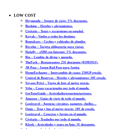
LOW COST
Heymondo – Seguro de viaje: 5% descuento.
Booking – Hoteles y alojamientos.
Civitatis – Tours y excursiones en español.
Kayak – Vuelos a todos los destinos.
Rentalcars – Coches y vehículos de alquiler.
Revolut – Tarjeta obligatoria para viajar.
Holafly – eSIM con Internet: 5% descuento.
Ria – Cambio de divisa y moneda.
TheFork – Restaurantes: 25€ descuento (81905911).
JR Pass – Japan Rail Pass para Japón.
HomeExchange – Intercambio de casas: 250GP regalo.
Central de Reservas – Hoteles y alojamientos: 10€ regalo.
Voyage Privé – Viajes de lujo al mejor precio.
Vrbo – Casas vacacionales por todo el mundo.
GetYourGuide – Actividades/experiencias/tours.
Amazon – Guías de viaje de todo el mundo.
Logitravel – Agencia: circuitos, paquetes, chollos…
Omio – Tren y bus al mejor precio: 10€ de regalo.
Logitravel – Cruceros y ferries en el mundo.
Civitatis – Traslados por todo el mundo.
Klook – Actividades y tours en Asia: 5€ descuento.