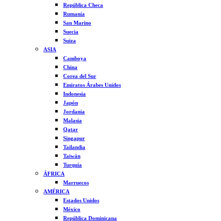
República Checa
Rumanía
San Marino
Suecia
Suiza
ASIA
Camboya
China
Corea del Sur
Emiratos Árabes Unidos
Indonesia
Japón
Jordania
Malasia
Qatar
Singapur
Tailandia
Taiwán
Turquía
ÁFRICA
Marruecos
AMÉRICA
Estados Unidos
México
República Dominicana