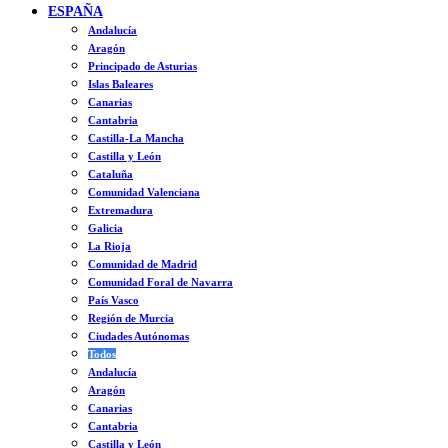
ESPAÑA
Andalucía
Aragón
Principado de Asturias
Islas Baleares
Canarias
Cantabria
Castilla-La Mancha
Castilla y León
Cataluña
Comunidad Valenciana
Extremadura
Galicia
La Rioja
Comunidad de Madrid
Comunidad Foral de Navarra
País Vasco
Región de Murcia
Ciudades Autónomas
Todos
Andalucía
Aragón
Canarias
Cantabria
Castilla y León