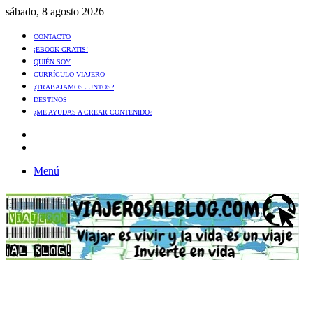
sábado, 8 agosto 2026
CONTACTO
¡EBOOK GRATIS!
QUIÉN SOY
CURRÍCULO VIAJERO
¿TRABAJAMOS JUNTOS?
DESTINOS
¿ME AYUDAS A CREAR CONTENIDO?
Artículo
al
Buscar
azar
Menú