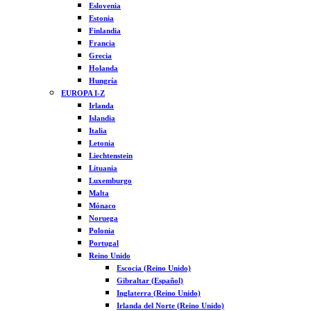
Eslovenia
Estonia
Finlandia
Francia
Grecia
Holanda
Hungría
EUROPA I-Z
Irlanda
Islandia
Italia
Letonia
Liechtenstein
Lituania
Luxemburgo
Malta
Mónaco
Noruega
Polonia
Portugal
Reino Unido
Escocia (Reino Unido)
Gibraltar (Español)
Inglaterra (Reino Unido)
Irlanda del Norte (Reino Unido)