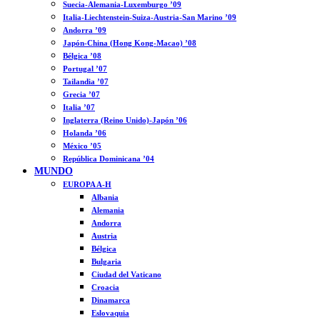
Suecia-Alemania-Luxemburgo ’09
Italia-Liechtenstein-Suiza-Austria-San Marino ’09
Andorra ’09
Japón-China (Hong Kong-Macao) ’08
Bélgica ’08
Portugal ’07
Tailandia ’07
Grecia ’07
Italia ’07
Inglaterra (Reino Unido)-Japón ’06
Holanda ’06
México ’05
República Dominicana ’04
MUNDO
EUROPA A-H
Albania
Alemania
Andorra
Austria
Bélgica
Bulgaria
Ciudad del Vaticano
Croacia
Dinamarca
Eslovaquia