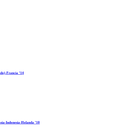
ido)-Francia ’14
sia-Indonesia-Holanda ’10