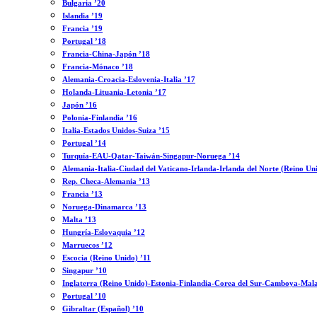
Bulgaria ’20
Islandia ’19
Francia ’19
Portugal ’18
Francia-China-Japón ’18
Francia-Mónaco ’18
Alemania-Croacia-Eslovenia-Italia ’17
Holanda-Lituania-Letonia ’17
Japón ’16
Polonia-Finlandia ’16
Italia-Estados Unidos-Suiza ’15
Portugal ’14
Turquía-EAU-Qatar-Taiwán-Singapur-Noruega ’14
Alemania-Italia-Ciudad del Vaticano-Irlanda-Irlanda del Norte (Reino Un
Rep. Checa-Alemania ’13
Francia ’13
Noruega-Dinamarca ’13
Malta ’13
Hungría-Eslovaquia ’12
Marruecos ’12
Escocia (Reino Unido) ’11
Singapur ’10
Inglaterra (Reino Unido)-Estonia-Finlandia-Corea del Sur-Camboya-Mala
Portugal ’10
Gibraltar (Español) ’10