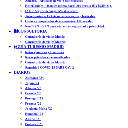
Amazon – Artículos de viaje que necesitas.
HotelTonight – Hoteles última hora: 20€ regalo (DVECINO1).
IATI – Seguro de viaje: 5% descuento.
Ticketmaster – Tickets para conciertos y festivales.
Omio – Comparador de transportes: 10€ regalo.
NordVPN – VPN para viajar con seguridad y privacidad.
CONSULTORÍA
Consultoría de viajes Mundo
Consultoría de viajes Madrid
GUÍA TURISMO MADRID
Rutas genéricas y free tours
Rutas privadas y personalizadas
Consultoría de viajes Madrid
Seguridad COVID-19 SARS-CoV-2
DIARIOS
Alemania ’24
Japón ’24
Albania ’23
Francia ’23
Portugal ’23
Francia ’22
Jordania-Malta ’22
Rumanía ’22
Austria ’21
Portugal ’21