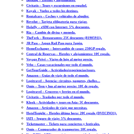
Booking – Hoteles y alojamientos.
Civitatis – Tours y excursiones en español.
Kayak – Vuelos a todos los destinos.
Rentalcars – Coches y vehículos de alquiler.
Revolut – Tarjeta obligatoria para viajar.
Holafly – eSIM con Internet: 5% descuento.
Ria – Cambio de divisa y moneda.
TheFork – Restaurantes: 25€ descuento (81905911).
JR Pass – Japan Rail Pass para Japón.
HomeExchange – Intercambio de casas: 250GP regalo.
Central de Reservas – Hoteles y alojamientos: 10€ regalo.
Voyage Privé – Viajes de lujo al mejor precio.
Vrbo – Casas vacacionales por todo el mundo.
GetYourGuide – Actividades/experiencias/tours.
Amazon – Guías de viaje de todo el mundo.
Logitravel – Agencia: circuitos, paquetes, chollos…
Omio – Tren y bus al mejor precio: 10€ de regalo.
Logitravel – Cruceros y ferries en el mundo.
Civitatis – Traslados por todo el mundo.
Klook – Actividades y tours en Asia: 5€ descuento.
Amazon – Artículos de viaje que necesitas.
HotelTonight – Hoteles última hora: 20€ regalo (DVECINO1).
IATI – Seguro de viaje: 5% descuento.
Ticketmaster – Tickets para conciertos y festivales.
Omio – Comparador de transportes: 10€ regalo.