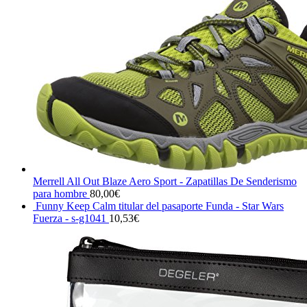
original
actual
era:
es:
32,00€.
30,40€.
Merrell All Out Blaze Aero Sport - Zapatillas De Senderismo
para hombre
80,00
€
Funny Keep Calm titular del pasaporte Funda - Star Wars
Fuerza - s-g1041
10,53
€