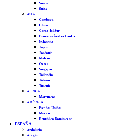
Suecia
Suiza
ASIA
Camboya
China
Corea del Sur
Emiratos Árabes Unidos
Indonesia
Japón
Jordania
Malasia
Qatar
Singapur
Tailandia
Taiwán
Turquía
ÁFRICA
Marruecos
AMÉRICA
Estados Unidos
México
República Dominicana
ESPAÑA
Andalucía
Aragón