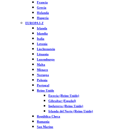
Francia
Grecia
Holanda
Hungría
EUROPA I-Z
Irlanda
Islandia
Italia
Letonia
Liechtenstein
Lituania
Luxemburgo
Malta
Mónaco
Noruega
Polonia
Portugal
Reino Unido
Escocia (Reino Unido)
Gibraltar (Español)
Inglaterra (Reino Unido)
Irlanda del Norte (Reino Unido)
República Checa
Rumanía
San Marino