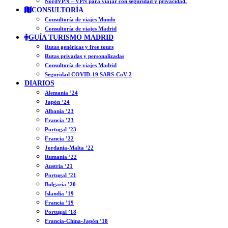
NordVPN – VPN para viajar con seguridad y privacidad.
CONSULTORÍA
Consultoría de viajes Mundo
Consultoría de viajes Madrid
GUÍA TURISMO MADRID
Rutas genéricas y free tours
Rutas privadas y personalizadas
Consultoría de viajes Madrid
Seguridad COVID-19 SARS-CoV-2
DIARIOS
Alemania ’24
Japón ’24
Albania ’23
Francia ’23
Portugal ’23
Francia ’22
Jordania-Malta ’22
Rumanía ’22
Austria ’21
Portugal ’21
Bulgaria ’20
Islandia ’19
Francia ’19
Portugal ’18
Francia-China-Japón ’18