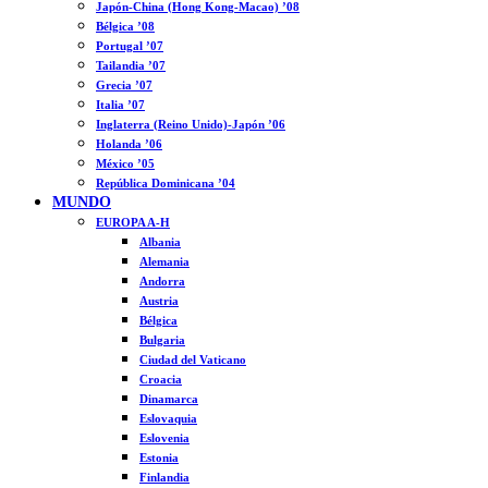
Japón-China (Hong Kong-Macao) ’08
Bélgica ’08
Portugal ’07
Tailandia ’07
Grecia ’07
Italia ’07
Inglaterra (Reino Unido)-Japón ’06
Holanda ’06
México ’05
República Dominicana ’04
MUNDO
EUROPA A-H
Albania
Alemania
Andorra
Austria
Bélgica
Bulgaria
Ciudad del Vaticano
Croacia
Dinamarca
Eslovaquia
Eslovenia
Estonia
Finlandia