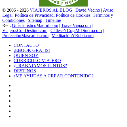
© 2006 - 2026
VIAJEROS AL BLOG
|
David Vecino
|
Aviso
Legal, Política de Privacidad, Política de Cookies, Términos y
Condiciones
|
Sitemap
|
Timeline
Red:
GuíaTurísticoMadrid.com
|
TravelViaja.com
|
ViajerosConDestino.com
|
CálleseYCojaMiDinero.com
|
ProtecciónMascarilla.com
|
MeditaciónYReiki.com
CONTACTO
¡EBOOK GRATIS!
QUIÉN SOY
CURRÍCULO VIAJERO
¿TRABAJAMOS JUNTOS?
DESTINOS
¿ME AYUDAS A CREAR CONTENIDO?
Facebook
X
LinkedIn
YouTube
Instagram
TikTok
Buy
Me
Botón
a