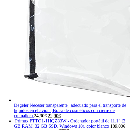
Degeler Neceser transparente | adecuado para el transporte de
liquidos en el avion | Bolsa de cosméticos con cierre de
El
El
cremallera
24,90
€
22,90
€
precio
precio
Primux PTTO1-11IQZ83W - Ordenador portátil de 11.1" (2
original
actual
GB RAM, 32 GB SSD, Windows 10), color blanco
189,00
€