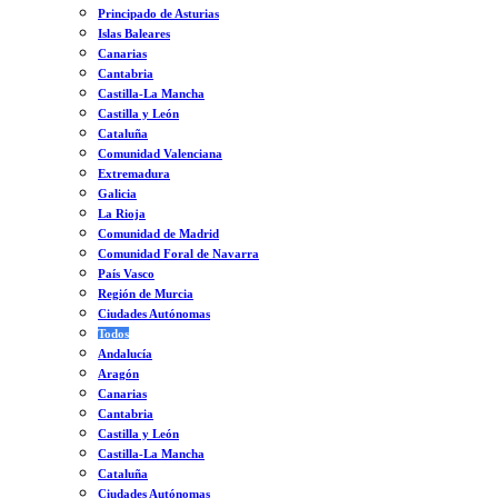
Principado de Asturias
Islas Baleares
Canarias
Cantabria
Castilla-La Mancha
Castilla y León
Cataluña
Comunidad Valenciana
Extremadura
Galicia
La Rioja
Comunidad de Madrid
Comunidad Foral de Navarra
País Vasco
Región de Murcia
Ciudades Autónomas
Todos
Andalucía
Aragón
Canarias
Cantabria
Castilla y León
Castilla-La Mancha
Cataluña
Ciudades Autónomas