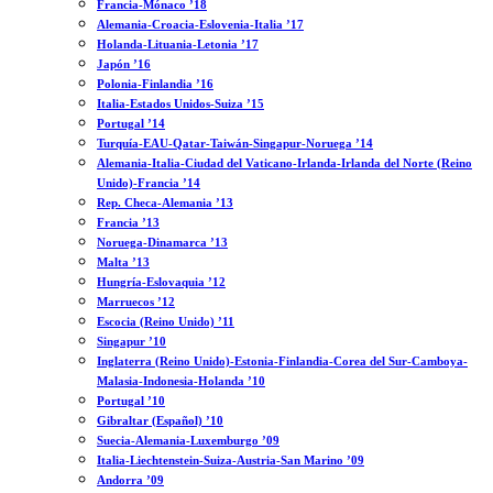
Francia-Mónaco ’18
Alemania-Croacia-Eslovenia-Italia ’17
Holanda-Lituania-Letonia ’17
Japón ’16
Polonia-Finlandia ’16
Italia-Estados Unidos-Suiza ’15
Portugal ’14
Turquía-EAU-Qatar-Taiwán-Singapur-Noruega ’14
Alemania-Italia-Ciudad del Vaticano-Irlanda-Irlanda del Norte (Reino
Unido)-Francia ’14
Rep. Checa-Alemania ’13
Francia ’13
Noruega-Dinamarca ’13
Malta ’13
Hungría-Eslovaquia ’12
Marruecos ’12
Escocia (Reino Unido) ’11
Singapur ’10
Inglaterra (Reino Unido)-Estonia-Finlandia-Corea del Sur-Camboya-
Malasia-Indonesia-Holanda ’10
Portugal ’10
Gibraltar (Español) ’10
Suecia-Alemania-Luxemburgo ’09
Italia-Liechtenstein-Suiza-Austria-San Marino ’09
Andorra ’09