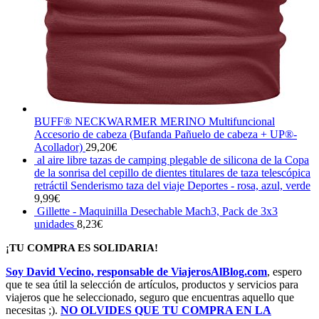
BUFF® NECKWARMER MERINO Multifuncional
Accesorio de cabeza (Bufanda Pañuelo de cabeza + UP®-
Acollador)
29,20
€
al aire libre tazas de camping plegable de silicona de la Copa
de la sonrisa del cepillo de dientes titulares de taza telescópica
retráctil Senderismo taza del viaje Deportes - rosa, azul, verde
9,99
€
Gillette - Maquinilla Desechable Mach3, Pack de 3x3
unidades
8,23
€
¡TU COMPRA ES SOLIDARIA!
Soy David Vecino, responsable de ViajerosAlBlog.com
, espero
que te sea útil la selección de artículos, productos y servicios para
viajeros que he seleccionado, seguro que encuentras aquello que
necesitas ;).
NO OLVIDES QUE TU COMPRA EN LA