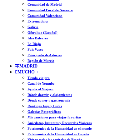
Comunidad de Madrid
Comunidad Foral de Navarra
Comunidad Valenciana
Extremadura
Galicia
Gibraltar (Español)
Islas Baleares
La Rioja
País Vasco
Principado de Asturias
Región de Murcia
MADRID
MUCHO +
Tienda viajera
Canal de Youtube
Ayuda al Viajero
Dónde dormir y alojamientos
Dónde comer y gastronomía
Rankings Tops y Listas
Galerías Fotográficas
Mis canciones para viajar favoritas
Anécdotas, Instantes y Recuerdos Viajeros
Patrimonios de la Humanidad en el mundo
Patrimonios de la Humanidad en España
Visitar todas las capitales de España