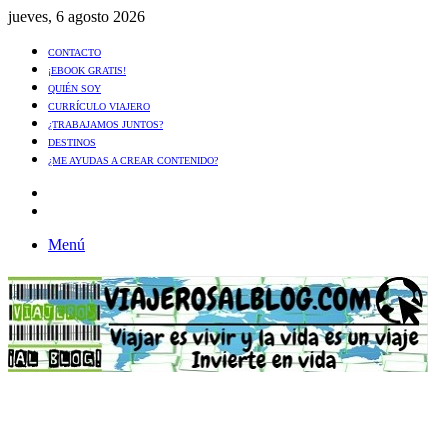
jueves, 6 agosto 2026
CONTACTO
¡EBOOK GRATIS!
QUIÉN SOY
CURRÍCULO VIAJERO
¿TRABAJAMOS JUNTOS?
DESTINOS
¿ME AYUDAS A CREAR CONTENIDO?
Artículo
al
Buscar
azar
Menú