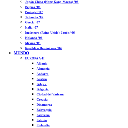
Japón-China (Hong Kong-Macao) ’08
Bélgica ’08
Portugal ’07
Tailandia ’07
Grecia ’07
Italia ’07
Inglaterra (Reino Unido)-Japón ’06
Holanda ’06
México ’05
República Dominicana ’04
MUNDO
EUROPA A-H
Albania
Alemania
Andorra
Austria
Bélgica
Bulgaria
Ciudad del Vaticano
Croacia
Dinamarca
Eslovaquia
Eslovenia
Estonia
Finlandia