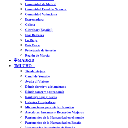
Comunidad de Madrid
Comunidad Foral de Navarra
Comunidad Valenciana
Extremadura
Galicia
Gibraltar (Español)
Islas Baleares
La Rioja
País Vasco
Principado de Asturias
Región de Murcia
MADRID
MUCHO +
Tienda viajera
Canal de Youtube
Ayuda al Viajero
Dónde dormir y alojamientos
Dónde comer y gastronomía
Rankings Tops y Listas
Galerías Fotográficas
Mis canciones para viajar favoritas
Anécdotas, Instantes y Recuerdos Viajeros
Patrimonios de la Humanidad en el mundo
Patrimonios de la Humanidad en España
Visitar todas las capitales de España