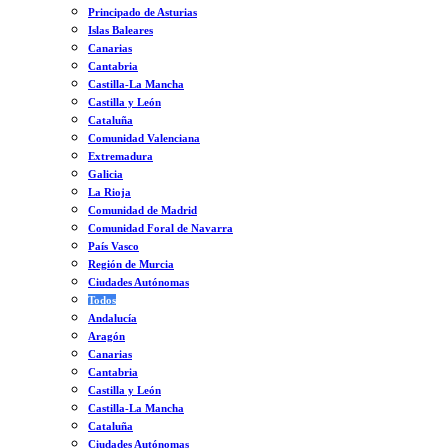
Principado de Asturias
Islas Baleares
Canarias
Cantabria
Castilla-La Mancha
Castilla y León
Cataluña
Comunidad Valenciana
Extremadura
Galicia
La Rioja
Comunidad de Madrid
Comunidad Foral de Navarra
País Vasco
Región de Murcia
Ciudades Autónomas
Todos
Andalucía
Aragón
Canarias
Cantabria
Castilla y León
Castilla-La Mancha
Cataluña
Ciudades Autónomas