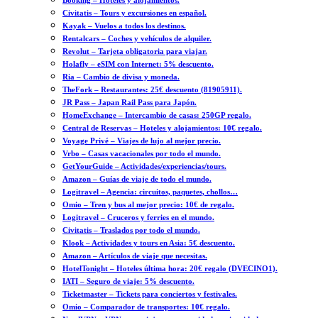
Booking – Hoteles y alojamientos.
Civitatis – Tours y excursiones en español.
Kayak – Vuelos a todos los destinos.
Rentalcars – Coches y vehículos de alquiler.
Revolut – Tarjeta obligatoria para viajar.
Holafly – eSIM con Internet: 5% descuento.
Ria – Cambio de divisa y moneda.
TheFork – Restaurantes: 25€ descuento (81905911).
JR Pass – Japan Rail Pass para Japón.
HomeExchange – Intercambio de casas: 250GP regalo.
Central de Reservas – Hoteles y alojamientos: 10€ regalo.
Voyage Privé – Viajes de lujo al mejor precio.
Vrbo – Casas vacacionales por todo el mundo.
GetYourGuide – Actividades/experiencias/tours.
Amazon – Guías de viaje de todo el mundo.
Logitravel – Agencia: circuitos, paquetes, chollos…
Omio – Tren y bus al mejor precio: 10€ de regalo.
Logitravel – Cruceros y ferries en el mundo.
Civitatis – Traslados por todo el mundo.
Klook – Actividades y tours en Asia: 5€ descuento.
Amazon – Artículos de viaje que necesitas.
HotelTonight – Hoteles última hora: 20€ regalo (DVECINO1).
IATI – Seguro de viaje: 5% descuento.
Ticketmaster – Tickets para conciertos y festivales.
Omio – Comparador de transportes: 10€ regalo.