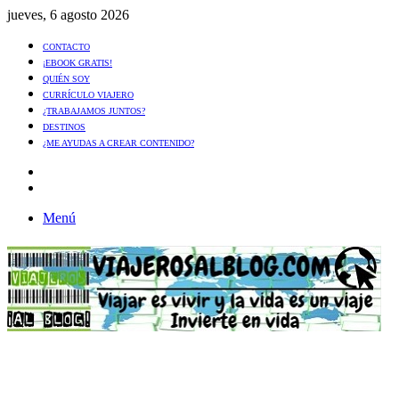
jueves, 6 agosto 2026
CONTACTO
¡EBOOK GRATIS!
QUIÉN SOY
CURRÍCULO VIAJERO
¿TRABAJAMOS JUNTOS?
DESTINOS
¿ME AYUDAS A CREAR CONTENIDO?
Artículo
al
Buscar
azar
Menú