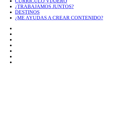
CURRÍCULO VIAJERO
¿TRABAJAMOS JUNTOS?
DESTINOS
¿ME AYUDAS A CREAR CONTENIDO?
Facebook
X
LinkedIn
YouTube
Instagram
TikTok
Buy
Me
Botón
a
volver
Coffee
arriba