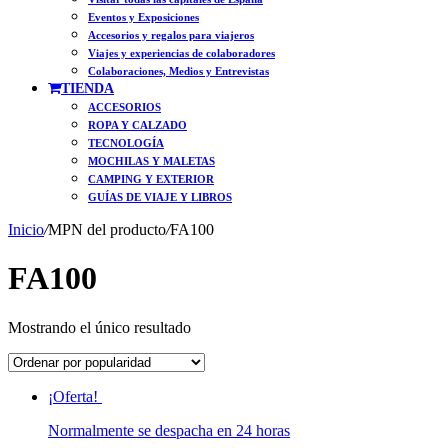
Eventos y Exposiciones
Accesorios y regalos para viajeros
Viajes y experiencias de colaboradores
Colaboraciones, Medios y Entrevistas
TIENDA
ACCESORIOS
ROPA Y CALZADO
TECNOLOGÍA
MOCHILAS Y MALETAS
CAMPING Y EXTERIOR
GUÍAS DE VIAJE Y LIBROS
Inicio
/
MPN del producto
/
FA100
FA100
Mostrando el único resultado
¡Oferta!
Normalmente se despacha en 24 horas