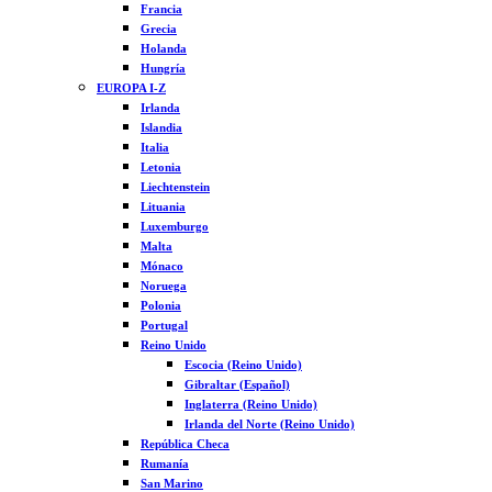
Francia
Grecia
Holanda
Hungría
EUROPA I-Z
Irlanda
Islandia
Italia
Letonia
Liechtenstein
Lituania
Luxemburgo
Malta
Mónaco
Noruega
Polonia
Portugal
Reino Unido
Escocia (Reino Unido)
Gibraltar (Español)
Inglaterra (Reino Unido)
Irlanda del Norte (Reino Unido)
República Checa
Rumanía
San Marino