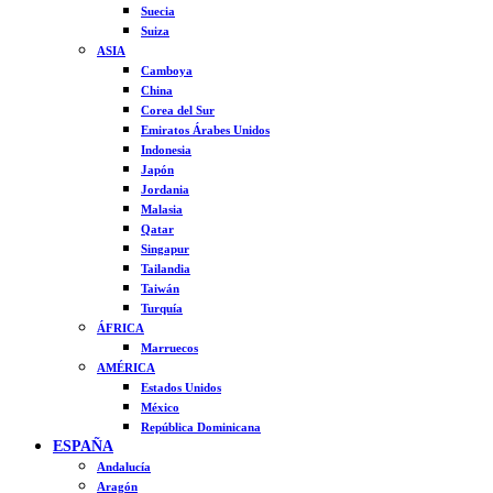
Suecia
Suiza
ASIA
Camboya
China
Corea del Sur
Emiratos Árabes Unidos
Indonesia
Japón
Jordania
Malasia
Qatar
Singapur
Tailandia
Taiwán
Turquía
ÁFRICA
Marruecos
AMÉRICA
Estados Unidos
México
República Dominicana
ESPAÑA
Andalucía
Aragón