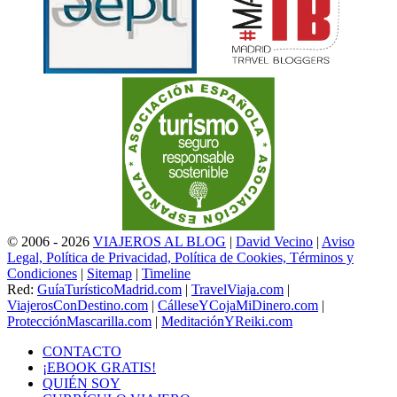
© 2006 - 2026
VIAJEROS AL BLOG
|
David Vecino
|
Aviso
Legal, Política de Privacidad, Política de Cookies, Términos y
Condiciones
|
Sitemap
|
Timeline
Red:
GuíaTurísticoMadrid.com
|
TravelViaja.com
|
ViajerosConDestino.com
|
CálleseYCojaMiDinero.com
|
ProtecciónMascarilla.com
|
MeditaciónYReiki.com
CONTACTO
¡EBOOK GRATIS!
QUIÉN SOY