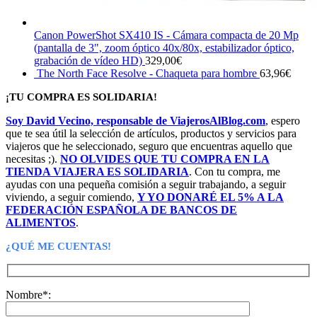
Canon PowerShot SX410 IS - Cámara compacta de 20 Mp
(pantalla de 3", zoom óptico 40x/80x, estabilizador óptico,
grabación de vídeo HD)
329,00
€
The North Face Resolve - Chaqueta para hombre
63,96
€
¡TU COMPRA ES SOLIDARIA!
Soy David Vecino, responsable de ViajerosAlBlog.com
, espero
que te sea útil la selección de artículos, productos y servicios para
viajeros que he seleccionado, seguro que encuentras aquello que
necesitas ;).
NO OLVIDES QUE TU COMPRA EN LA
TIENDA VIAJERA ES SOLIDARIA
. Con tu compra, me
ayudas con una pequeña comisión a seguir trabajando, a seguir
viviendo, a seguir comiendo,
Y YO DONARÉ EL 5% A LA
FEDERACIÓN ESPAÑOLA DE BANCOS DE
ALIMENTOS
.
¿QUÉ ME CUENTAS!
Nombre*: