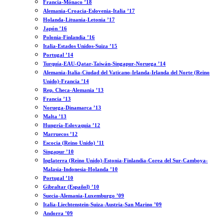
Francia-Mónaco ’18
Alemania-Croacia-Eslovenia-Italia ’17
Holanda-Lituania-Letonia ’17
Japón ’16
Polonia-Finlandia ’16
Italia-Estados Unidos-Suiza ’15
Portugal ’14
Turquía-EAU-Qatar-Taiwán-Singapur-Noruega ’14
Alemania-Italia-Ciudad del Vaticano-Irlanda-Irlanda del Norte (Reino
Unido)-Francia ’14
Rep. Checa-Alemania ’13
Francia ’13
Noruega-Dinamarca ’13
Malta ’13
Hungría-Eslovaquia ’12
Marruecos ’12
Escocia (Reino Unido) ’11
Singapur ’10
Inglaterra (Reino Unido)-Estonia-Finlandia-Corea del Sur-Camboya-
Malasia-Indonesia-Holanda ’10
Portugal ’10
Gibraltar (Español) ’10
Suecia-Alemania-Luxemburgo ’09
Italia-Liechtenstein-Suiza-Austria-San Marino ’09
Andorra ’09