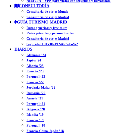
NordVPN – VPN para viajar con seguridad y privacidad.
CONSULTORÍA
Consultoría de viajes Mundo
Consultoría de viajes Madrid
GUÍA TURISMO MADRID
Rutas genéricas y free tours
Rutas privadas y personalizadas
Consultoría de viajes Madrid
Seguridad COVID-19 SARS-CoV-2
DIARIOS
Alemania ’24
Japón ’24
Albania ’23
Francia ’23
Portugal ’23
Francia ’22
Jordania-Malta ’22
Rumanía ’22
Austria ’21
Portugal ’21
Bulgaria ’20
Islandia ’19
Francia ’19
Portugal ’18
Francia-China-Japón ’18