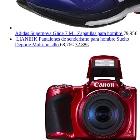
Adidas Supernova Glide 7 M - Zapatillas para hombre
79,95
€
LIANIHK Pantalones de senderismo para hombre Suelto
El
El
Deporte Multi-bolsillo
68,76
€
32,88
€
precio
precio
original
actual
era:
es:
68,76€.
32,88€.