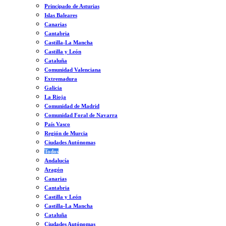
Principado de Asturias
Islas Baleares
Canarias
Cantabria
Castilla-La Mancha
Castilla y León
Cataluña
Comunidad Valenciana
Extremadura
Galicia
La Rioja
Comunidad de Madrid
Comunidad Foral de Navarra
País Vasco
Región de Murcia
Ciudades Autónomas
Todos
Andalucía
Aragón
Canarias
Cantabria
Castilla y León
Castilla-La Mancha
Cataluña
Ciudades Autónomas