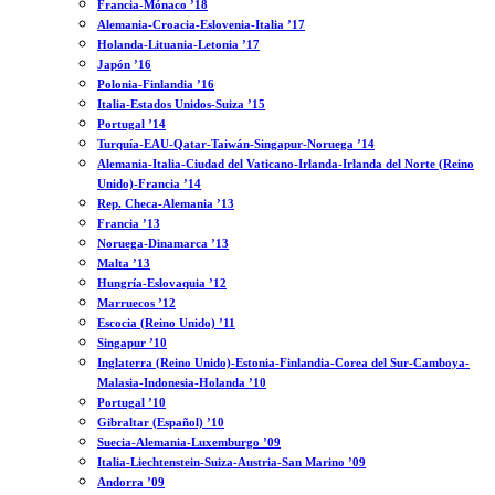
Francia-Mónaco ’18
Alemania-Croacia-Eslovenia-Italia ’17
Holanda-Lituania-Letonia ’17
Japón ’16
Polonia-Finlandia ’16
Italia-Estados Unidos-Suiza ’15
Portugal ’14
Turquía-EAU-Qatar-Taiwán-Singapur-Noruega ’14
Alemania-Italia-Ciudad del Vaticano-Irlanda-Irlanda del Norte (Reino
Unido)-Francia ’14
Rep. Checa-Alemania ’13
Francia ’13
Noruega-Dinamarca ’13
Malta ’13
Hungría-Eslovaquia ’12
Marruecos ’12
Escocia (Reino Unido) ’11
Singapur ’10
Inglaterra (Reino Unido)-Estonia-Finlandia-Corea del Sur-Camboya-
Malasia-Indonesia-Holanda ’10
Portugal ’10
Gibraltar (Español) ’10
Suecia-Alemania-Luxemburgo ’09
Italia-Liechtenstein-Suiza-Austria-San Marino ’09
Andorra ’09