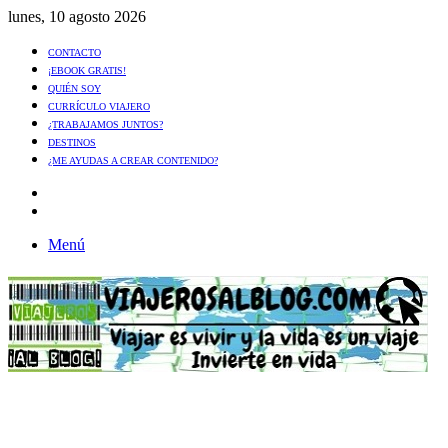
lunes, 10 agosto 2026
CONTACTO
¡EBOOK GRATIS!
QUIÉN SOY
CURRÍCULO VIAJERO
¿TRABAJAMOS JUNTOS?
DESTINOS
¿ME AYUDAS A CREAR CONTENIDO?
Artículo
al
Buscar
azar
Menú