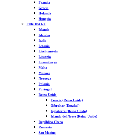
Francia
Grecia
Holanda
Hungría
EUROPA I-Z
Irlanda
Islandia
Italia
Letonia
Liechtenstein
Lituania
Luxemburgo
Malta
Mónaco
Noruega
Polonia
Portugal
Reino Unido
Escocia (Reino Unido)
Gibraltar (Español)
Inglaterra (Reino Unido)
Irlanda del Norte (Reino Unido)
República Checa
Rumanía
San Marino