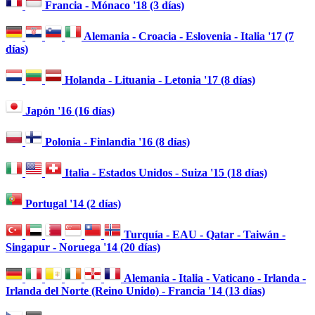
Francia - Mónaco '18 (3 días)
Alemania - Croacia - Eslovenia - Italia '17 (7
días)
Holanda - Lituania - Letonia '17 (8 días)
Japón '16 (16 días)
Polonia - Finlandia '16 (8 días)
Italia - Estados Unidos - Suiza '15 (18 días)
Portugal '14 (2 días)
Turquía - EAU - Qatar - Taiwán -
Singapur - Noruega '14 (20 días)
Alemania - Italia - Vaticano - Irlanda -
Irlanda del Norte (Reino Unido) - Francia '14 (13 días)