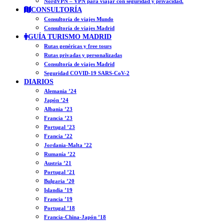
NordVPN – VPN para viajar con seguridad y privacidad.
CONSULTORÍA
Consultoría de viajes Mundo
Consultoría de viajes Madrid
GUÍA TURISMO MADRID
Rutas genéricas y free tours
Rutas privadas y personalizadas
Consultoría de viajes Madrid
Seguridad COVID-19 SARS-CoV-2
DIARIOS
Alemania ’24
Japón ’24
Albania ’23
Francia ’23
Portugal ’23
Francia ’22
Jordania-Malta ’22
Rumanía ’22
Austria ’21
Portugal ’21
Bulgaria ’20
Islandia ’19
Francia ’19
Portugal ’18
Francia-China-Japón ’18