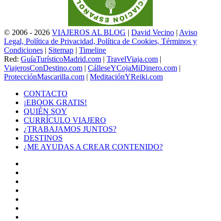
© 2006 - 2026
VIAJEROS AL BLOG
|
David Vecino
|
Aviso
Legal, Política de Privacidad, Política de Cookies, Términos y
Condiciones
|
Sitemap
|
Timeline
Red:
GuíaTurísticoMadrid.com
|
TravelViaja.com
|
ViajerosConDestino.com
|
CálleseYCojaMiDinero.com
|
ProtecciónMascarilla.com
|
MeditaciónYReiki.com
CONTACTO
¡EBOOK GRATIS!
QUIÉN SOY
CURRÍCULO VIAJERO
¿TRABAJAMOS JUNTOS?
DESTINOS
¿ME AYUDAS A CREAR CONTENIDO?
Facebook
X
LinkedIn
YouTube
Instagram
TikTok
Buy