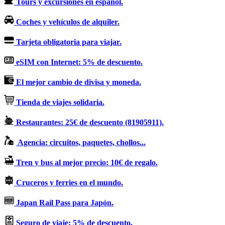
Tours y excursiones en español.
Coches y vehículos de alquiler.
Tarjeta obligatoria para viajar.
eSIM con Internet: 5% de descuento.
El mejor cambio de divisa y moneda.
Tienda de viajes solidaria.
Restaurantes: 25€ de descuento (81905911).
Agencia: circuitos, paquetes, chollos...
Tren y bus al mejor precio: 10€ de regalo.
Cruceros y ferries en el mundo.
Japan Rail Pass para Japón.
Seguro de viaje: 5% de descuento.