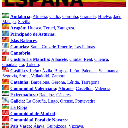
Andalucía
:
Almería
,
Cádiz
,
Córdoba
,
Granada
,
Huelva
,
Jaén
,
Málaga
,
Sevilla
.
Aragón
:
Huesca
,
Teruel
,
Zaragoza
.
Principado de Asturias
.
Islas Baleares
.
Canarias
:
Santa Cruz de Tenerife
,
Las Palmas
.
Cantabria
.
Castilla-La Mancha
:
Albacete
,
Ciudad Real
,
Cuenca
,
Guadalajara
,
Toledo
.
Castilla y León
:
Ávila
,
Burgos
,
León
,
Palencia
,
Salamanca
,
Segovia
,
Soria
,
Valladolid
,
Zamora
.
Cataluña
:
Barcelona
,
Gerona
,
Lérida
,
Tarragona
.
Comunidad Valenciana
:
Alicante
,
Castellón
,
Valencia
.
Extremadura
:
Badajoz
,
Cáceres
.
Galicia
:
La Coruña
,
Lugo
,
Orense
,
Pontevedra
.
La Rioja
.
Comunidad de Madrid
.
Comunidad Foral de Navarra
.
País Vasco
:
Álava
,
Guipúzcoa
,
Vizcaya
.