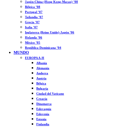
Japón-China (Hong Kong-Macao) ’08
Bélgica ’08
Portugal ’07
Tailandia ’07
Grecia ’07
Italia ’07
Inglaterra (Reino Unido)-Japón ’06
Holanda ’06
México ’05
República Dominicana ’04
MUNDO
EUROPA A-H
Albania
Alemania
Andorra
Austria
Bélgica
Bulgaria
Ciudad del Vaticano
Croacia
Dinamarca
Eslovaquia
Eslovenia
Estonia
Finlandia