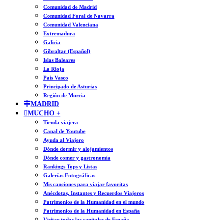
Comunidad de Madrid
Comunidad Foral de Navarra
Comunidad Valenciana
Extremadura
Galicia
Gibraltar (Español)
Islas Baleares
La Rioja
País Vasco
Principado de Asturias
Región de Murcia
MADRID
MUCHO +
Tienda viajera
Canal de Youtube
Ayuda al Viajero
Dónde dormir y alojamientos
Dónde comer y gastronomía
Rankings Tops y Listas
Galerías Fotográficas
Mis canciones para viajar favoritas
Anécdotas, Instantes y Recuerdos Viajeros
Patrimonios de la Humanidad en el mundo
Patrimonios de la Humanidad en España
Visitar todas las capitales de España