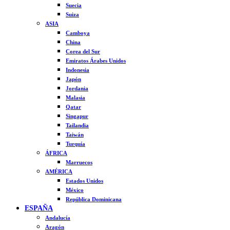
Suecia
Suiza
ASIA
Camboya
China
Corea del Sur
Emiratos Árabes Unidos
Indonesia
Japón
Jordania
Malasia
Qatar
Singapur
Tailandia
Taiwán
Turquía
ÁFRICA
Marruecos
AMÉRICA
Estados Unidos
México
República Dominicana
ESPAÑA
Andalucía
Aragón