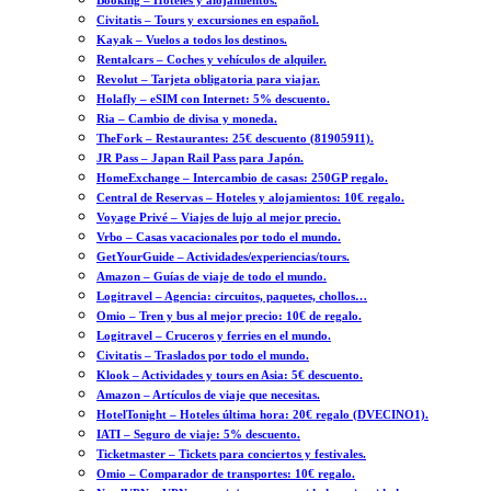
Booking – Hoteles y alojamientos.
Civitatis – Tours y excursiones en español.
Kayak – Vuelos a todos los destinos.
Rentalcars – Coches y vehículos de alquiler.
Revolut – Tarjeta obligatoria para viajar.
Holafly – eSIM con Internet: 5% descuento.
Ria – Cambio de divisa y moneda.
TheFork – Restaurantes: 25€ descuento (81905911).
JR Pass – Japan Rail Pass para Japón.
HomeExchange – Intercambio de casas: 250GP regalo.
Central de Reservas – Hoteles y alojamientos: 10€ regalo.
Voyage Privé – Viajes de lujo al mejor precio.
Vrbo – Casas vacacionales por todo el mundo.
GetYourGuide – Actividades/experiencias/tours.
Amazon – Guías de viaje de todo el mundo.
Logitravel – Agencia: circuitos, paquetes, chollos…
Omio – Tren y bus al mejor precio: 10€ de regalo.
Logitravel – Cruceros y ferries en el mundo.
Civitatis – Traslados por todo el mundo.
Klook – Actividades y tours en Asia: 5€ descuento.
Amazon – Artículos de viaje que necesitas.
HotelTonight – Hoteles última hora: 20€ regalo (DVECINO1).
IATI – Seguro de viaje: 5% descuento.
Ticketmaster – Tickets para conciertos y festivales.
Omio – Comparador de transportes: 10€ regalo.