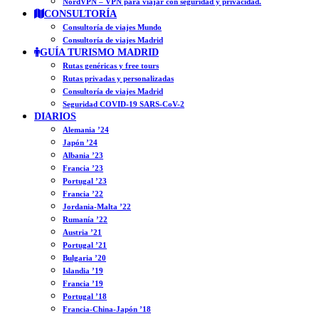
NordVPN – VPN para viajar con seguridad y privacidad.
CONSULTORÍA
Consultoría de viajes Mundo
Consultoría de viajes Madrid
GUÍA TURISMO MADRID
Rutas genéricas y free tours
Rutas privadas y personalizadas
Consultoría de viajes Madrid
Seguridad COVID-19 SARS-CoV-2
DIARIOS
Alemania ’24
Japón ’24
Albania ’23
Francia ’23
Portugal ’23
Francia ’22
Jordania-Malta ’22
Rumanía ’22
Austria ’21
Portugal ’21
Bulgaria ’20
Islandia ’19
Francia ’19
Portugal ’18
Francia-China-Japón ’18