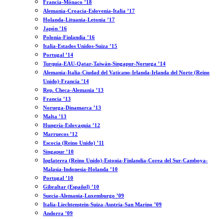
Francia-Mónaco ’18
Alemania-Croacia-Eslovenia-Italia ’17
Holanda-Lituania-Letonia ’17
Japón ’16
Polonia-Finlandia ’16
Italia-Estados Unidos-Suiza ’15
Portugal ’14
Turquía-EAU-Qatar-Taiwán-Singapur-Noruega ’14
Alemania-Italia-Ciudad del Vaticano-Irlanda-Irlanda del Norte (Reino
Unido)-Francia ’14
Rep. Checa-Alemania ’13
Francia ’13
Noruega-Dinamarca ’13
Malta ’13
Hungría-Eslovaquia ’12
Marruecos ’12
Escocia (Reino Unido) ’11
Singapur ’10
Inglaterra (Reino Unido)-Estonia-Finlandia-Corea del Sur-Camboya-
Malasia-Indonesia-Holanda ’10
Portugal ’10
Gibraltar (Español) ’10
Suecia-Alemania-Luxemburgo ’09
Italia-Liechtenstein-Suiza-Austria-San Marino ’09
Andorra ’09