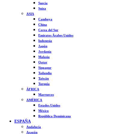
Suecia
Suiza
ASIA
Camboya
China
Corea del Sur
Emiratos Árabes Unidos
Indonesia
Japón
Jordania
Malasia
Qatar
Singapur
Tailandia
Taiwán
Turquía
ÁFRICA
Marruecos
AMÉRICA
Estados Unidos
México
República Dominicana
ESPAÑA
Andalucía
Aragón