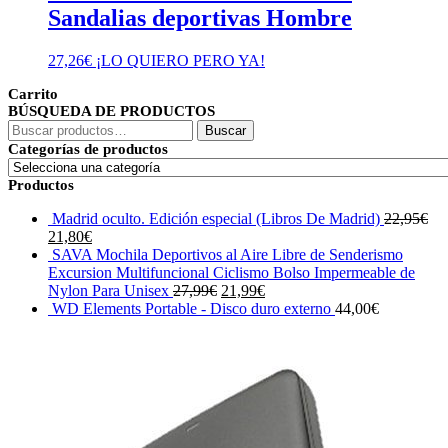
Sandalias deportivas Hombre
27,26
€
¡LO QUIERO PERO YA!
Carrito
BÚSQUEDA DE PRODUCTOS
Buscar
Buscar
por:
Categorías de productos
Productos
Madrid oculto. Edición especial (Libros De Madrid)
22,95
€
El
El
21,80
€
precio
precio
SAVA Mochila Deportivos al Aire Libre de Senderismo
original
actual
Excursion Multifuncional Ciclismo Bolso Impermeable de
era:
es:
El
El
Nylon Para Unisex
27,99
€
21,99
€
22,95€.
21,80€.
precio
precio
WD Elements Portable - Disco duro externo
44,00
€
original
actual
era:
es:
27,99€.
21,99€.