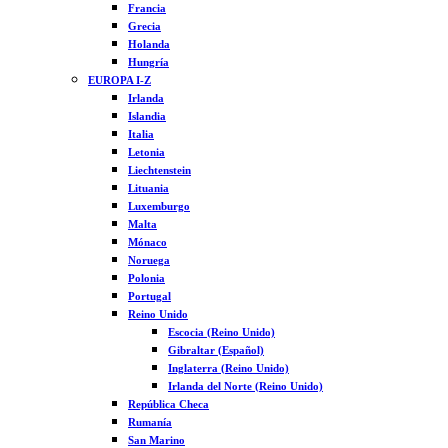
Francia
Grecia
Holanda
Hungría
EUROPA I-Z
Irlanda
Islandia
Italia
Letonia
Liechtenstein
Lituania
Luxemburgo
Malta
Mónaco
Noruega
Polonia
Portugal
Reino Unido
Escocia (Reino Unido)
Gibraltar (Español)
Inglaterra (Reino Unido)
Irlanda del Norte (Reino Unido)
República Checa
Rumanía
San Marino