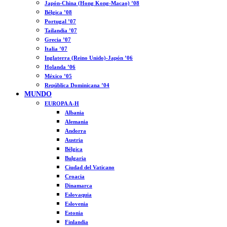
Japón-China (Hong Kong-Macao) ’08
Bélgica ’08
Portugal ’07
Tailandia ’07
Grecia ’07
Italia ’07
Inglaterra (Reino Unido)-Japón ’06
Holanda ’06
México ’05
República Dominicana ’04
MUNDO
EUROPA A-H
Albania
Alemania
Andorra
Austria
Bélgica
Bulgaria
Ciudad del Vaticano
Croacia
Dinamarca
Eslovaquia
Eslovenia
Estonia
Finlandia