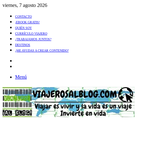
viernes, 7 agosto 2026
CONTACTO
¡EBOOK GRATIS!
QUIÉN SOY
CURRÍCULO VIAJERO
¿TRABAJAMOS JUNTOS?
DESTINOS
¿ME AYUDAS A CREAR CONTENIDO?
Artículo
al
Buscar
azar
Menú