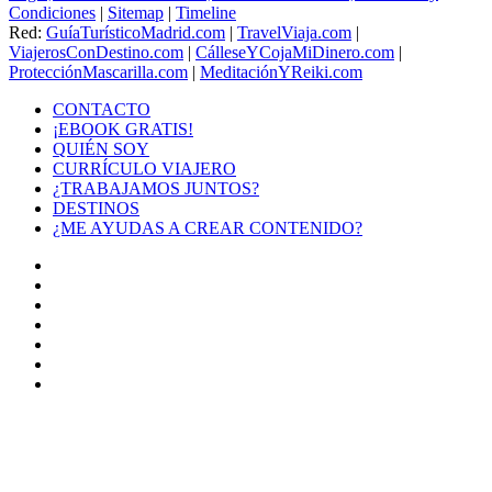
Condiciones
|
Sitemap
|
Timeline
Red:
GuíaTurísticoMadrid.com
|
TravelViaja.com
|
ViajerosConDestino.com
|
CálleseYCojaMiDinero.com
|
ProtecciónMascarilla.com
|
MeditaciónYReiki.com
CONTACTO
¡EBOOK GRATIS!
QUIÉN SOY
CURRÍCULO VIAJERO
¿TRABAJAMOS JUNTOS?
DESTINOS
¿ME AYUDAS A CREAR CONTENIDO?
Facebook
X
LinkedIn
YouTube
Instagram
TikTok
Buy
Me
Botón
a
volver
Coffee
arriba