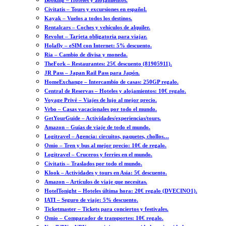
Booking – Hoteles y alojamientos.
Civitatis – Tours y excursiones en español.
Kayak – Vuelos a todos los destinos.
Rentalcars – Coches y vehículos de alquiler.
Revolut – Tarjeta obligatoria para viajar.
Holafly – eSIM con Internet: 5% descuento.
Ria – Cambio de divisa y moneda.
TheFork – Restaurantes: 25€ descuento (81905911).
JR Pass – Japan Rail Pass para Japón.
HomeExchange – Intercambio de casas: 250GP regalo.
Central de Reservas – Hoteles y alojamientos: 10€ regalo.
Voyage Privé – Viajes de lujo al mejor precio.
Vrbo – Casas vacacionales por todo el mundo.
GetYourGuide – Actividades/experiencias/tours.
Amazon – Guías de viaje de todo el mundo.
Logitravel – Agencia: circuitos, paquetes, chollos…
Omio – Tren y bus al mejor precio: 10€ de regalo.
Logitravel – Cruceros y ferries en el mundo.
Civitatis – Traslados por todo el mundo.
Klook – Actividades y tours en Asia: 5€ descuento.
Amazon – Artículos de viaje que necesitas.
HotelTonight – Hoteles última hora: 20€ regalo (DVECINO1).
IATI – Seguro de viaje: 5% descuento.
Ticketmaster – Tickets para conciertos y festivales.
Omio – Comparador de transportes: 10€ regalo.