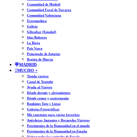
Comunidad de Madrid
Comunidad Foral de Navarra
Comunidad Valenciana
Extremadura
Galicia
Gibraltar (Español)
Islas Baleares
La Rioja
País Vasco
Principado de Asturias
Región de Murcia
MADRID
MUCHO +
Tienda viajera
Canal de Youtube
Ayuda al Viajero
Dónde dormir y alojamientos
Dónde comer y gastronomía
Rankings Tops y Listas
Galerías Fotográficas
Mis canciones para viajar favoritas
Anécdotas, Instantes y Recuerdos Viajeros
Patrimonios de la Humanidad en el mundo
Patrimonios de la Humanidad en España
Visitar todas las capitales de España