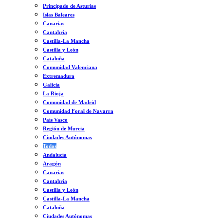
Principado de Asturias
Islas Baleares
Canarias
Cantabria
Castilla-La Mancha
Castilla y León
Cataluña
Comunidad Valenciana
Extremadura
Galicia
La Rioja
Comunidad de Madrid
Comunidad Foral de Navarra
País Vasco
Región de Murcia
Ciudades Autónomas
Todos
Andalucía
Aragón
Canarias
Cantabria
Castilla y León
Castilla-La Mancha
Cataluña
Ciudades Autónomas