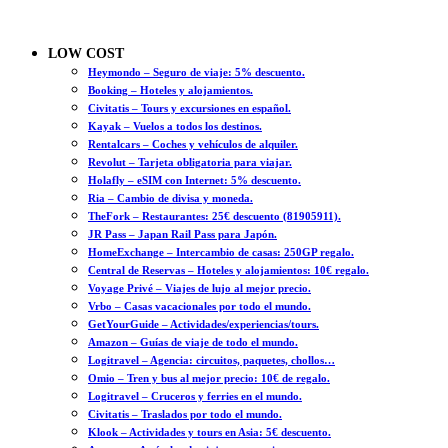
LOW COST
Heymondo – Seguro de viaje: 5% descuento.
Booking – Hoteles y alojamientos.
Civitatis – Tours y excursiones en español.
Kayak – Vuelos a todos los destinos.
Rentalcars – Coches y vehículos de alquiler.
Revolut – Tarjeta obligatoria para viajar.
Holafly – eSIM con Internet: 5% descuento.
Ria – Cambio de divisa y moneda.
TheFork – Restaurantes: 25€ descuento (81905911).
JR Pass – Japan Rail Pass para Japón.
HomeExchange – Intercambio de casas: 250GP regalo.
Central de Reservas – Hoteles y alojamientos: 10€ regalo.
Voyage Privé – Viajes de lujo al mejor precio.
Vrbo – Casas vacacionales por todo el mundo.
GetYourGuide – Actividades/experiencias/tours.
Amazon – Guías de viaje de todo el mundo.
Logitravel – Agencia: circuitos, paquetes, chollos…
Omio – Tren y bus al mejor precio: 10€ de regalo.
Logitravel – Cruceros y ferries en el mundo.
Civitatis – Traslados por todo el mundo.
Klook – Actividades y tours en Asia: 5€ descuento.