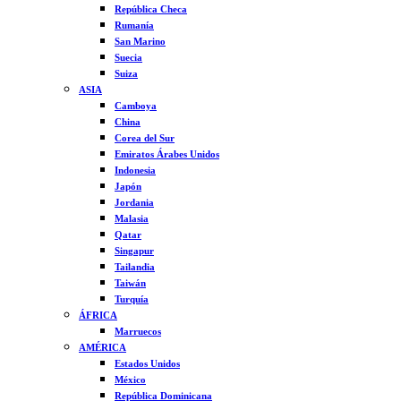
República Checa
Rumanía
San Marino
Suecia
Suiza
ASIA
Camboya
China
Corea del Sur
Emiratos Árabes Unidos
Indonesia
Japón
Jordania
Malasia
Qatar
Singapur
Tailandia
Taiwán
Turquía
ÁFRICA
Marruecos
AMÉRICA
Estados Unidos
México
República Dominicana