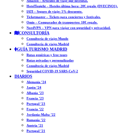
Amazon – Artículos de viaje que necesitas.
HotelTonight – Hoteles última hora: 20€ regalo (DVECINO1).
IATI – Seguro de viaje: 5% descuento.
Ticketmaster – Tickets para conciertos y festivales.
Omio – Comparador de transportes: 10€ regalo.
NordVPN – VPN para viajar con seguridad y privacidad.
CONSULTORÍA
Consultoría de viajes Mundo
Consultoría de viajes Madrid
GUÍA TURISMO MADRID
Rutas genéricas y free tours
Rutas privadas y personalizadas
Consultoría de viajes Madrid
Seguridad COVID-19 SARS-CoV-2
DIARIOS
Alemania ’24
Japón ’24
Albania ’23
Francia ’23
Portugal ’23
Francia ’22
Jordania-Malta ’22
Rumanía ’22
Austria ’21
Portugal ’21