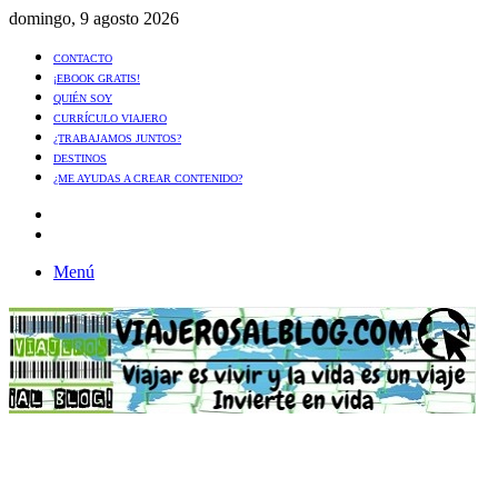
domingo, 9 agosto 2026
CONTACTO
¡EBOOK GRATIS!
QUIÉN SOY
CURRÍCULO VIAJERO
¿TRABAJAMOS JUNTOS?
DESTINOS
¿ME AYUDAS A CREAR CONTENIDO?
Artículo
al
Buscar
azar
Menú