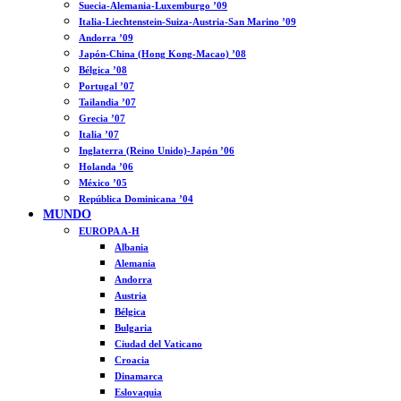
Suecia-Alemania-Luxemburgo ’09
Italia-Liechtenstein-Suiza-Austria-San Marino ’09
Andorra ’09
Japón-China (Hong Kong-Macao) ’08
Bélgica ’08
Portugal ’07
Tailandia ’07
Grecia ’07
Italia ’07
Inglaterra (Reino Unido)-Japón ’06
Holanda ’06
México ’05
República Dominicana ’04
MUNDO
EUROPA A-H
Albania
Alemania
Andorra
Austria
Bélgica
Bulgaria
Ciudad del Vaticano
Croacia
Dinamarca
Eslovaquia