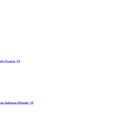
ido)-Francia ’14
sia-Indonesia-Holanda ’10