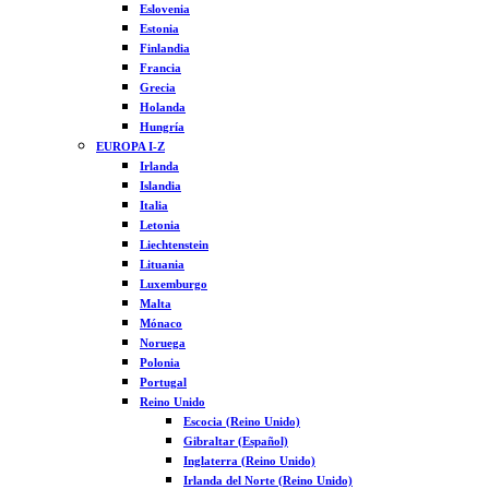
Eslovenia
Estonia
Finlandia
Francia
Grecia
Holanda
Hungría
EUROPA I-Z
Irlanda
Islandia
Italia
Letonia
Liechtenstein
Lituania
Luxemburgo
Malta
Mónaco
Noruega
Polonia
Portugal
Reino Unido
Escocia (Reino Unido)
Gibraltar (Español)
Inglaterra (Reino Unido)
Irlanda del Norte (Reino Unido)