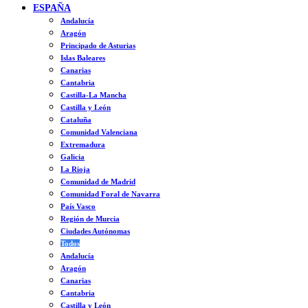
ESPAÑA
Andalucía
Aragón
Principado de Asturias
Islas Baleares
Canarias
Cantabria
Castilla-La Mancha
Castilla y León
Cataluña
Comunidad Valenciana
Extremadura
Galicia
La Rioja
Comunidad de Madrid
Comunidad Foral de Navarra
País Vasco
Región de Murcia
Ciudades Autónomas
Todos
Andalucía
Aragón
Canarias
Cantabria
Castilla y León