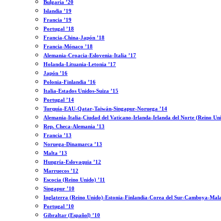
Bulgaria ’20
Islandia ’19
Francia ’19
Portugal ’18
Francia-China-Japón ’18
Francia-Mónaco ’18
Alemania-Croacia-Eslovenia-Italia ’17
Holanda-Lituania-Letonia ’17
Japón ’16
Polonia-Finlandia ’16
Italia-Estados Unidos-Suiza ’15
Portugal ’14
Turquía-EAU-Qatar-Taiwán-Singapur-Noruega ’14
Alemania-Italia-Ciudad del Vaticano-Irlanda-Irlanda del Norte (Reino Un
Rep. Checa-Alemania ’13
Francia ’13
Noruega-Dinamarca ’13
Malta ’13
Hungría-Eslovaquia ’12
Marruecos ’12
Escocia (Reino Unido) ’11
Singapur ’10
Inglaterra (Reino Unido)-Estonia-Finlandia-Corea del Sur-Camboya-Mala
Portugal ’10
Gibraltar (Español) ’10