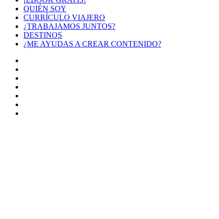
QUIÉN SOY
CURRÍCULO VIAJERO
¿TRABAJAMOS JUNTOS?
DESTINOS
¿ME AYUDAS A CREAR CONTENIDO?
Facebook
X
LinkedIn
YouTube
Instagram
TikTok
Buy
Me
Botón
a
volver
Coffee
arriba