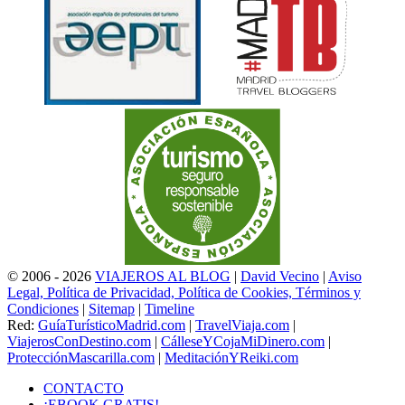
© 2006 - 2026
VIAJEROS AL BLOG
|
David Vecino
|
Aviso
Legal, Política de Privacidad, Política de Cookies, Términos y
Condiciones
|
Sitemap
|
Timeline
Red:
GuíaTurísticoMadrid.com
|
TravelViaja.com
|
ViajerosConDestino.com
|
CálleseYCojaMiDinero.com
|
ProtecciónMascarilla.com
|
MeditaciónYReiki.com
CONTACTO
¡EBOOK GRATIS!