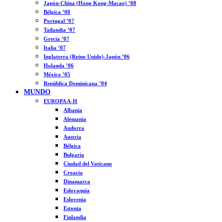
Japón-China (Hong Kong-Macao) ’08
Bélgica ’08
Portugal ’07
Tailandia ’07
Grecia ’07
Italia ’07
Inglaterra (Reino Unido)-Japón ’06
Holanda ’06
México ’05
República Dominicana ’04
MUNDO
EUROPA A-H
Albania
Alemania
Andorra
Austria
Bélgica
Bulgaria
Ciudad del Vaticano
Croacia
Dinamarca
Eslovaquia
Eslovenia
Estonia
Finlandia