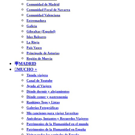
Comunidad de Madrid
Comunidad Foral de Navarra
Comunidad Valenciana
Extremadura
Galicia
Gibraltar (Español)
Islas Baleares
La Rioja
País Vasco
Principado de Asturias
Región de Murcia
MADRID
MUCHO +
Tienda viajera
Canal de Youtube
Ayuda al Viajero
Dónde dormir y alojamientos
Dónde comer y gastronomía
Rankings Tops y Listas
Galerías Fotográficas
Mis canciones para viajar favoritas
Anécdotas, Instantes y Recuerdos Viajeros
Patrimonios de la Humanidad en el mundo
Patrimonios de la Humanidad en España
Visitar todas las capitales de España