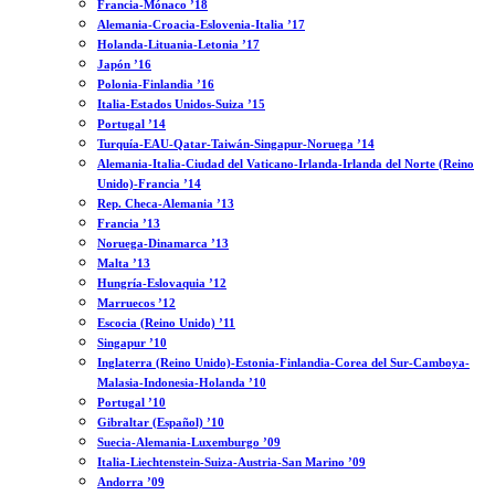
Francia-Mónaco ’18
Alemania-Croacia-Eslovenia-Italia ’17
Holanda-Lituania-Letonia ’17
Japón ’16
Polonia-Finlandia ’16
Italia-Estados Unidos-Suiza ’15
Portugal ’14
Turquía-EAU-Qatar-Taiwán-Singapur-Noruega ’14
Alemania-Italia-Ciudad del Vaticano-Irlanda-Irlanda del Norte (Reino
Unido)-Francia ’14
Rep. Checa-Alemania ’13
Francia ’13
Noruega-Dinamarca ’13
Malta ’13
Hungría-Eslovaquia ’12
Marruecos ’12
Escocia (Reino Unido) ’11
Singapur ’10
Inglaterra (Reino Unido)-Estonia-Finlandia-Corea del Sur-Camboya-
Malasia-Indonesia-Holanda ’10
Portugal ’10
Gibraltar (Español) ’10
Suecia-Alemania-Luxemburgo ’09
Italia-Liechtenstein-Suiza-Austria-San Marino ’09
Andorra ’09