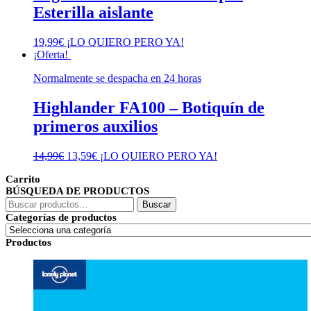
Esterilla aislante
19,99
€
¡LO QUIERO PERO YA!
¡Oferta!
Normalmente se despacha en 24 horas
Highlander FA100 – Botiquín de
primeros auxilios
El
El
14,99
€
13,59
€
¡LO QUIERO PERO YA!
precio
precio
Carrito
original
actual
BÚSQUEDA DE PRODUCTOS
era:
es:
Buscar
14,99€.
13,59€.
Buscar
por:
Categorías de productos
Productos