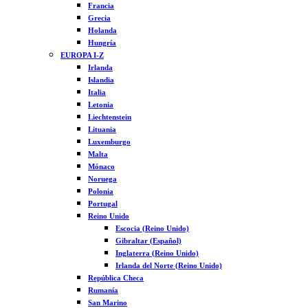
Francia
Grecia
Holanda
Hungría
EUROPA I-Z
Irlanda
Islandia
Italia
Letonia
Liechtenstein
Lituania
Luxemburgo
Malta
Mónaco
Noruega
Polonia
Portugal
Reino Unido
Escocia (Reino Unido)
Gibraltar (Español)
Inglaterra (Reino Unido)
Irlanda del Norte (Reino Unido)
República Checa
Rumanía
San Marino