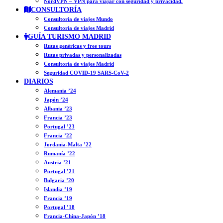
NordVPN – VPN para viajar con seguridad y privacidad.
CONSULTORÍA
Consultoría de viajes Mundo
Consultoría de viajes Madrid
GUÍA TURISMO MADRID
Rutas genéricas y free tours
Rutas privadas y personalizadas
Consultoría de viajes Madrid
Seguridad COVID-19 SARS-CoV-2
DIARIOS
Alemania ’24
Japón ’24
Albania ’23
Francia ’23
Portugal ’23
Francia ’22
Jordania-Malta ’22
Rumanía ’22
Austria ’21
Portugal ’21
Bulgaria ’20
Islandia ’19
Francia ’19
Portugal ’18
Francia-China-Japón ’18