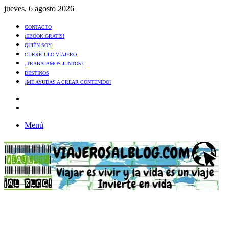
jueves, 6 agosto 2026
CONTACTO
¡EBOOK GRATIS!
QUIÉN SOY
CURRÍCULO VIAJERO
¿TRABAJAMOS JUNTOS?
DESTINOS
¿ME AYUDAS A CREAR CONTENIDO?
Artículo
al
Buscar
azar
Menú