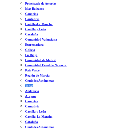
Principado de Asturias
Islas Baleares
Canarias
Cantabria
Castilla-La Mancha
Castilla y León
Cataluña
Comunidad Valenciana
Extremadura
Galicia
La Rioja
Comunidad de Madrid
Comunidad Foral de Navarra
País Vasco
Región de Murcia
Ciudades Autónomas
Todos
Andalucía
Aragón
Canarias
Cantabria
Castilla y León
Castilla-La Mancha
Cataluña
Ciudades Autónomas