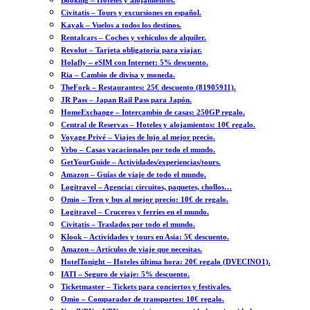
Booking – Hoteles y alojamientos.
Civitatis – Tours y excursiones en español.
Kayak – Vuelos a todos los destinos.
Rentalcars – Coches y vehículos de alquiler.
Revolut – Tarjeta obligatoria para viajar.
Holafly – eSIM con Internet: 5% descuento.
Ria – Cambio de divisa y moneda.
TheFork – Restaurantes: 25€ descuento (81905911).
JR Pass – Japan Rail Pass para Japón.
HomeExchange – Intercambio de casas: 250GP regalo.
Central de Reservas – Hoteles y alojamientos: 10€ regalo.
Voyage Privé – Viajes de lujo al mejor precio.
Vrbo – Casas vacacionales por todo el mundo.
GetYourGuide – Actividades/experiencias/tours.
Amazon – Guías de viaje de todo el mundo.
Logitravel – Agencia: circuitos, paquetes, chollos…
Omio – Tren y bus al mejor precio: 10€ de regalo.
Logitravel – Cruceros y ferries en el mundo.
Civitatis – Traslados por todo el mundo.
Klook – Actividades y tours en Asia: 5€ descuento.
Amazon – Artículos de viaje que necesitas.
HotelTonight – Hoteles última hora: 20€ regalo (DVECINO1).
IATI – Seguro de viaje: 5% descuento.
Ticketmaster – Tickets para conciertos y festivales.
Omio – Comparador de transportes: 10€ regalo.