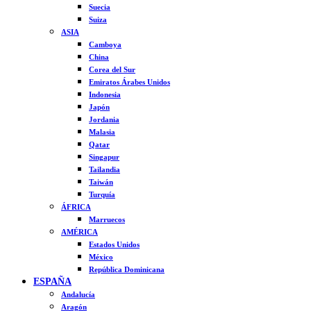
Suecia
Suiza
ASIA
Camboya
China
Corea del Sur
Emiratos Árabes Unidos
Indonesia
Japón
Jordania
Malasia
Qatar
Singapur
Tailandia
Taiwán
Turquía
ÁFRICA
Marruecos
AMÉRICA
Estados Unidos
México
República Dominicana
ESPAÑA
Andalucía
Aragón