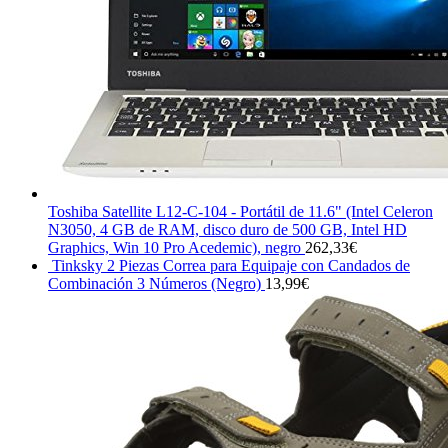
Toshiba Satellite L12-C-104 - Portátil de 11.6" (Intel Celeron
N3050, 4 GB de RAM, disco duro de 500 GB, Intel HD
Graphics, Win 10 Pro Acedemic), negro
262,33
€
Tinksky 2 Piezas Correa para Equipaje con Candados de
Combinación 3 Números (Negro)
13,99
€