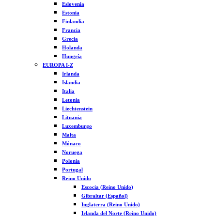
Eslovenia
Estonia
Finlandia
Francia
Grecia
Holanda
Hungría
EUROPA I-Z
Irlanda
Islandia
Italia
Letonia
Liechtenstein
Lituania
Luxemburgo
Malta
Mónaco
Noruega
Polonia
Portugal
Reino Unido
Escocia (Reino Unido)
Gibraltar (Español)
Inglaterra (Reino Unido)
Irlanda del Norte (Reino Unido)