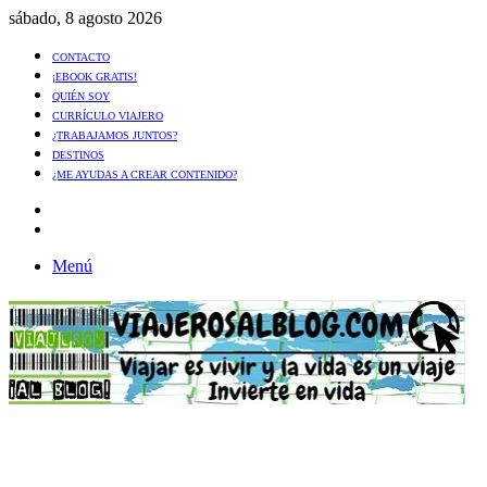
sábado, 8 agosto 2026
CONTACTO
¡EBOOK GRATIS!
QUIÉN SOY
CURRÍCULO VIAJERO
¿TRABAJAMOS JUNTOS?
DESTINOS
¿ME AYUDAS A CREAR CONTENIDO?
Artículo
al
Buscar
azar
Menú