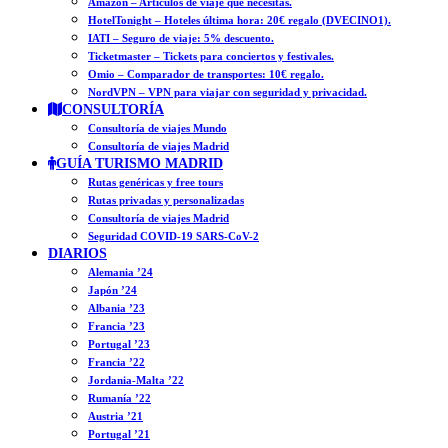
Amazon – Artículos de viaje que necesitas.
HotelTonight – Hoteles última hora: 20€ regalo (DVECINO1).
IATI – Seguro de viaje: 5% descuento.
Ticketmaster – Tickets para conciertos y festivales.
Omio – Comparador de transportes: 10€ regalo.
NordVPN – VPN para viajar con seguridad y privacidad.
CONSULTORÍA
Consultoría de viajes Mundo
Consultoría de viajes Madrid
GUÍA TURISMO MADRID
Rutas genéricas y free tours
Rutas privadas y personalizadas
Consultoría de viajes Madrid
Seguridad COVID-19 SARS-CoV-2
DIARIOS
Alemania ’24
Japón ’24
Albania ’23
Francia ’23
Portugal ’23
Francia ’22
Jordania-Malta ’22
Rumanía ’22
Austria ’21
Portugal ’21