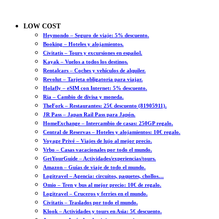
LOW COST
Heymondo – Seguro de viaje: 5% descuento.
Booking – Hoteles y alojamientos.
Civitatis – Tours y excursiones en español.
Kayak – Vuelos a todos los destinos.
Rentalcars – Coches y vehículos de alquiler.
Revolut – Tarjeta obligatoria para viajar.
Holafly – eSIM con Internet: 5% descuento.
Ria – Cambio de divisa y moneda.
TheFork – Restaurantes: 25€ descuento (81905911).
JR Pass – Japan Rail Pass para Japón.
HomeExchange – Intercambio de casas: 250GP regalo.
Central de Reservas – Hoteles y alojamientos: 10€ regalo.
Voyage Privé – Viajes de lujo al mejor precio.
Vrbo – Casas vacacionales por todo el mundo.
GetYourGuide – Actividades/experiencias/tours.
Amazon – Guías de viaje de todo el mundo.
Logitravel – Agencia: circuitos, paquetes, chollos…
Omio – Tren y bus al mejor precio: 10€ de regalo.
Logitravel – Cruceros y ferries en el mundo.
Civitatis – Traslados por todo el mundo.
Klook – Actividades y tours en Asia: 5€ descuento.