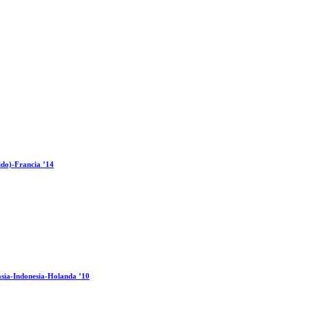
ido)-Francia ’14
sia-Indonesia-Holanda ’10