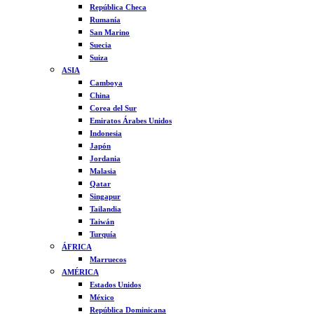
República Checa
Rumanía
San Marino
Suecia
Suiza
ASIA
Camboya
China
Corea del Sur
Emiratos Árabes Unidos
Indonesia
Japón
Jordania
Malasia
Qatar
Singapur
Tailandia
Taiwán
Turquía
ÁFRICA
Marruecos
AMÉRICA
Estados Unidos
México
República Dominicana