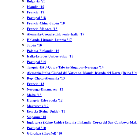
Bulgaria ’20
Islandia ’19
Francia ’19
Portugal ’18
Francia-China-Japón ’18
Francia-Mónaco ’18
Alemania-Croacia-Eslovenia-Italia ’17
Holanda-Lituania-Letonia ’17
Japón ’16
Polonia-Finlandia ’16
Italia-Estados Unidos-Suiza ’15
Portugal ’14
Turquía-EAU-Qatar-Taiwán-Singapur-Noruega ’14
Alemania-Italia-Ciudad del Vaticano-Irlanda-Irlanda del Norte (Reino Un
Rep. Checa-Alemania ’13
Francia ’13
Noruega-Dinamarca ’13
Malta ’13
Hungría-Eslovaquia ’12
Marruecos ’12
Escocia (Reino Unido) ’11
Singapur ’10
Inglaterra (Reino Unido)-Estonia-Finlandia-Corea del Sur-Camboya-Mala
Portugal ’10
Gibraltar (Español) ’10