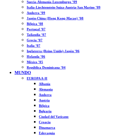
Suecia-Alemania-Luxemburgo ’09
Italia-Liechtenstein-Suiza-Austria-San Marino ’09
Andorra ’09
Japón-China (Hong Kong-Macao) ’08
Bélgica ’08
Portugal ’07
Tailandia ’07
Grecia ’07
Italia ’07
Inglaterra (Reino Unido)-Japón ’06
Holanda ’06
México ’05
República Dominicana ’04
MUNDO
EUROPA A-H
Albania
Alemania
Andorra
Austria
Bélgica
Bulgaria
Ciudad del Vaticano
Croacia
Dinamarca
Eslovaquia