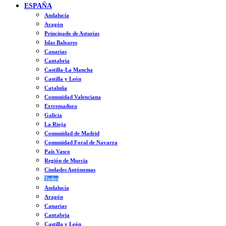
ESPAÑA
Andalucía
Aragón
Principado de Asturias
Islas Baleares
Canarias
Cantabria
Castilla-La Mancha
Castilla y León
Cataluña
Comunidad Valenciana
Extremadura
Galicia
La Rioja
Comunidad de Madrid
Comunidad Foral de Navarra
País Vasco
Región de Murcia
Ciudades Autónomas
Todos
Andalucía
Aragón
Canarias
Cantabria
Castilla y León