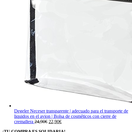
Degeler Neceser transparente | adecuado para el transporte de
liquidos en el avion | Bolsa de cosméticos con cierre de
El
El
cremallera
24,90
€
22,90
€
precio
precio
¡TU COMPRA ES SOLIDARIA!
original
actual