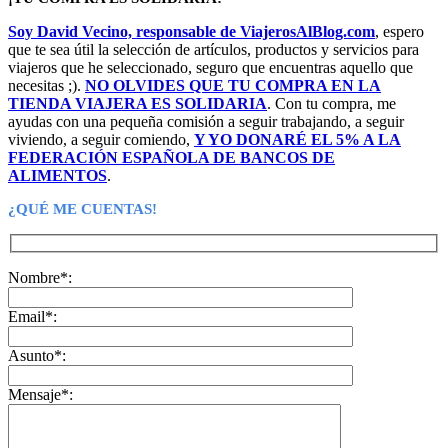
era:
es:
Soy David Vecino, responsable de ViajerosAlBlog.com
, espero
24,90€.
22,90€.
que te sea útil la selección de artículos, productos y servicios para
viajeros que he seleccionado, seguro que encuentras aquello que
necesitas ;).
NO OLVIDES QUE TU COMPRA EN LA
TIENDA VIAJERA ES SOLIDARIA
. Con tu compra, me
ayudas con una pequeña comisión a seguir trabajando, a seguir
viviendo, a seguir comiendo,
Y YO DONARÉ EL 5% A LA
FEDERACIÓN ESPAÑOLA DE BANCOS DE
ALIMENTOS
.
¿QUÉ ME CUENTAS!
Nombre*:
Email*:
Asunto*:
Mensaje*: