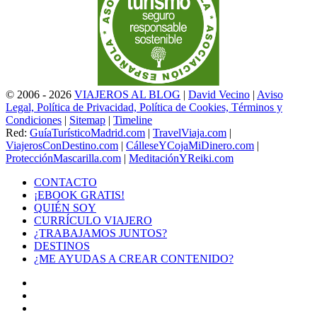
© 2006 - 2026
VIAJEROS AL BLOG
|
David Vecino
|
Aviso
Legal, Política de Privacidad, Política de Cookies, Términos y
Condiciones
|
Sitemap
|
Timeline
Red:
GuíaTurísticoMadrid.com
|
TravelViaja.com
|
ViajerosConDestino.com
|
CálleseYCojaMiDinero.com
|
ProtecciónMascarilla.com
|
MeditaciónYReiki.com
CONTACTO
¡EBOOK GRATIS!
QUIÉN SOY
CURRÍCULO VIAJERO
¿TRABAJAMOS JUNTOS?
DESTINOS
¿ME AYUDAS A CREAR CONTENIDO?
Facebook
X
LinkedIn