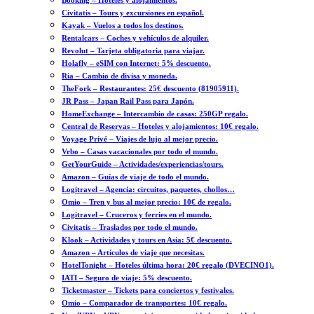
Booking – Hoteles y alojamientos.
Civitatis – Tours y excursiones en español.
Kayak – Vuelos a todos los destinos.
Rentalcars – Coches y vehículos de alquiler.
Revolut – Tarjeta obligatoria para viajar.
Holafly – eSIM con Internet: 5% descuento.
Ria – Cambio de divisa y moneda.
TheFork – Restaurantes: 25€ descuento (81905911).
JR Pass – Japan Rail Pass para Japón.
HomeExchange – Intercambio de casas: 250GP regalo.
Central de Reservas – Hoteles y alojamientos: 10€ regalo.
Voyage Privé – Viajes de lujo al mejor precio.
Vrbo – Casas vacacionales por todo el mundo.
GetYourGuide – Actividades/experiencias/tours.
Amazon – Guías de viaje de todo el mundo.
Logitravel – Agencia: circuitos, paquetes, chollos…
Omio – Tren y bus al mejor precio: 10€ de regalo.
Logitravel – Cruceros y ferries en el mundo.
Civitatis – Traslados por todo el mundo.
Klook – Actividades y tours en Asia: 5€ descuento.
Amazon – Artículos de viaje que necesitas.
HotelTonight – Hoteles última hora: 20€ regalo (DVECINO1).
IATI – Seguro de viaje: 5% descuento.
Ticketmaster – Tickets para conciertos y festivales.
Omio – Comparador de transportes: 10€ regalo.