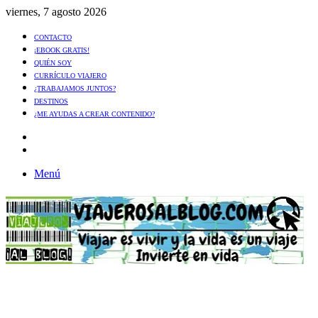
viernes, 7 agosto 2026
CONTACTO
¡EBOOK GRATIS!
QUIÉN SOY
CURRÍCULO VIAJERO
¿TRABAJAMOS JUNTOS?
DESTINOS
¿ME AYUDAS A CREAR CONTENIDO?
Artículo
al
Buscar
azar
Menú