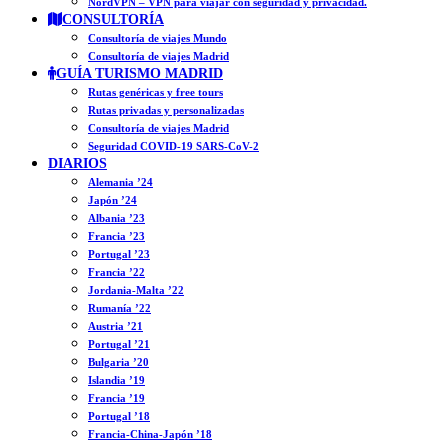
NordVPN – VPN para viajar con seguridad y privacidad.
CONSULTORÍA
Consultoría de viajes Mundo
Consultoría de viajes Madrid
GUÍA TURISMO MADRID
Rutas genéricas y free tours
Rutas privadas y personalizadas
Consultoría de viajes Madrid
Seguridad COVID-19 SARS-CoV-2
DIARIOS
Alemania ’24
Japón ’24
Albania ’23
Francia ’23
Portugal ’23
Francia ’22
Jordania-Malta ’22
Rumanía ’22
Austria ’21
Portugal ’21
Bulgaria ’20
Islandia ’19
Francia ’19
Portugal ’18
Francia-China-Japón ’18