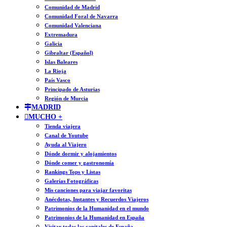
Comunidad de Madrid
Comunidad Foral de Navarra
Comunidad Valenciana
Extremadura
Galicia
Gibraltar (Español)
Islas Baleares
La Rioja
País Vasco
Principado de Asturias
Región de Murcia
MADRID
MUCHO +
Tienda viajera
Canal de Youtube
Ayuda al Viajero
Dónde dormir y alojamientos
Dónde comer y gastronomía
Rankings Tops y Listas
Galerías Fotográficas
Mis canciones para viajar favoritas
Anécdotas, Instantes y Recuerdos Viajeros
Patrimonios de la Humanidad en el mundo
Patrimonios de la Humanidad en España
Visitar todas las capitales de España