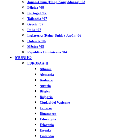
Japón-China (Hong Kong-Macao) ’08
Bélgica ’08
Portugal ’07
Tailandia ’07
Grecia ’07
Italia ’07
Inglaterra (Reino Unido)-Japón ’06
Holanda ’06
México ’05
República Dominicana ’04
MUNDO
EUROPA A-H
Albania
Alemania
Andorra
Austria
Bélgica
Bulgaria
Ciudad del Vaticano
Croacia
Dinamarca
Eslovaquia
Eslovenia
Estonia
Finlandia