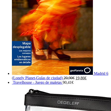
Madrid 6
El
El
(Lonely Planet-Guías de ciudad)
20,90
€
19,86
€
precio
precio
Travelhouse - Juego de maletas
90,41
€
original
actual
era:
es:
20,90€.
19,86€.