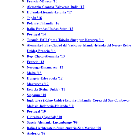
Francia-Mónaco ’18
Alemania-Croacia-Eslovenia-Italia ’17
Holanda-Lituania-Letonia ’17
Japón ’16
Polonia-Finlandia ’16
Italia-Estados Unidos-Suiza ’15
Portugal ’14
Turquía-EAU-Qatar-Taiwán-Singapur-Noruega ’14
Alemania-Italia-Ciudad del Vaticano-Irlanda-Irlanda del Norte (Reino
Unido)-Francia ’14
Rep. Checa-Alemania ’13
Francia ’13
Noruega-Dinamarca ’13
Malta ’13
Hungría-Eslovaquia ’12
Marruecos ’12
Escocia (Reino Unido) ’11
Singapur ’10
Inglaterra (Reino Unido)-Estonia-Finlandia-Corea del Sur-Camboya-
Malasia-Indonesia-Holanda ’10
Portugal ’10
Gibraltar (Español) ’10
Suecia-Alemania-Luxemburgo ’09
Italia-Liechtenstein-Suiza-Austria-San Marino ’09
Andorra ’09