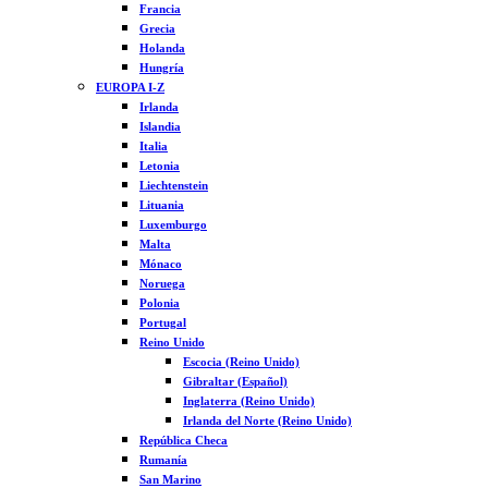
Francia
Grecia
Holanda
Hungría
EUROPA I-Z
Irlanda
Islandia
Italia
Letonia
Liechtenstein
Lituania
Luxemburgo
Malta
Mónaco
Noruega
Polonia
Portugal
Reino Unido
Escocia (Reino Unido)
Gibraltar (Español)
Inglaterra (Reino Unido)
Irlanda del Norte (Reino Unido)
República Checa
Rumanía
San Marino