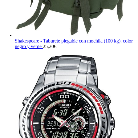
Shakespeare - Taburete plegable con mochila (100 kg), color
negro y verde
25,20
€