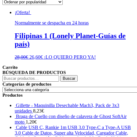
¡Oferta!
Normalmente se despacha en 24 horas
Filipinas 1 (Lonely Planet-Guías de
país)
El
El
28,00
€
26,60
€
¡LO QUIERO PERO YA!
precio
precio
Carrito
original
actual
BÚSQUEDA DE PRODUCTOS
era:
es:
Buscar
28,00€.
26,60€.
Buscar
por:
Categorías de productos
Productos
Gillette - Maquinilla Desechable Mach3, Pack de 3x3
unidades
8,23
€
Braga de Cuello con diseño de calavera de Ghost SoftAir
moto
1,20
€
Cable USB C, Rankie 1m USB 3.0 Type-C a Type-A USB
3.0 Cable de Datos, Super alta Velocidad, Cargador Cable,