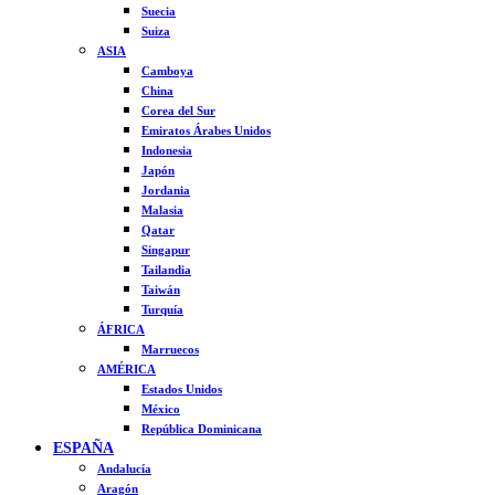
Suecia
Suiza
ASIA
Camboya
China
Corea del Sur
Emiratos Árabes Unidos
Indonesia
Japón
Jordania
Malasia
Qatar
Singapur
Tailandia
Taiwán
Turquía
ÁFRICA
Marruecos
AMÉRICA
Estados Unidos
México
República Dominicana
ESPAÑA
Andalucía
Aragón