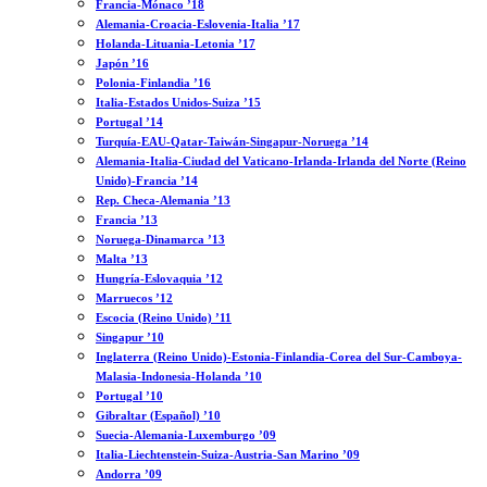
Francia-Mónaco ’18
Alemania-Croacia-Eslovenia-Italia ’17
Holanda-Lituania-Letonia ’17
Japón ’16
Polonia-Finlandia ’16
Italia-Estados Unidos-Suiza ’15
Portugal ’14
Turquía-EAU-Qatar-Taiwán-Singapur-Noruega ’14
Alemania-Italia-Ciudad del Vaticano-Irlanda-Irlanda del Norte (Reino
Unido)-Francia ’14
Rep. Checa-Alemania ’13
Francia ’13
Noruega-Dinamarca ’13
Malta ’13
Hungría-Eslovaquia ’12
Marruecos ’12
Escocia (Reino Unido) ’11
Singapur ’10
Inglaterra (Reino Unido)-Estonia-Finlandia-Corea del Sur-Camboya-
Malasia-Indonesia-Holanda ’10
Portugal ’10
Gibraltar (Español) ’10
Suecia-Alemania-Luxemburgo ’09
Italia-Liechtenstein-Suiza-Austria-San Marino ’09
Andorra ’09