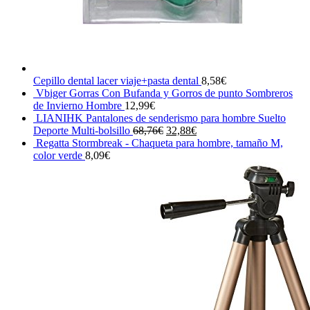
Cepillo dental lacer viaje+pasta dental
8,58
€
Vbiger Gorras Con Bufanda y Gorros de punto Sombreros
de Invierno Hombre
12,99
€
LIANIHK Pantalones de senderismo para hombre Suelto
El
El
Deporte Multi-bolsillo
68,76
€
32,88
€
precio
precio
Regatta Stormbreak - Chaqueta para hombre, tamaño M,
original
actual
color verde
8,09
€
era:
es:
68,76€.
32,88€.