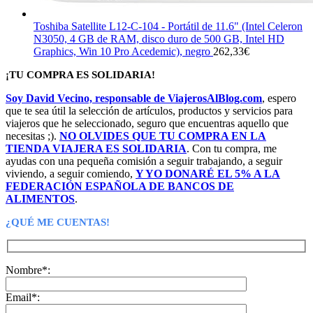
Toshiba Satellite L12-C-104 - Portátil de 11.6" (Intel Celeron
N3050, 4 GB de RAM, disco duro de 500 GB, Intel HD
Graphics, Win 10 Pro Acedemic), negro
262,33
€
¡TU COMPRA ES SOLIDARIA!
Soy David Vecino, responsable de ViajerosAlBlog.com
, espero
que te sea útil la selección de artículos, productos y servicios para
viajeros que he seleccionado, seguro que encuentras aquello que
necesitas ;).
NO OLVIDES QUE TU COMPRA EN LA
TIENDA VIAJERA ES SOLIDARIA
. Con tu compra, me
ayudas con una pequeña comisión a seguir trabajando, a seguir
viviendo, a seguir comiendo,
Y YO DONARÉ EL 5% A LA
FEDERACIÓN ESPAÑOLA DE BANCOS DE
ALIMENTOS
.
¿QUÉ ME CUENTAS!
Nombre*:
Email*: