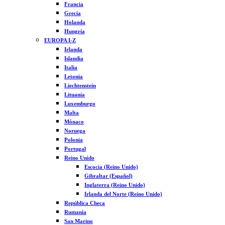
Francia
Grecia
Holanda
Hungría
EUROPA I-Z
Irlanda
Islandia
Italia
Letonia
Liechtenstein
Lituania
Luxemburgo
Malta
Mónaco
Noruega
Polonia
Portugal
Reino Unido
Escocia (Reino Unido)
Gibraltar (Español)
Inglaterra (Reino Unido)
Irlanda del Norte (Reino Unido)
República Checa
Rumanía
San Marino