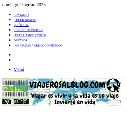
domingo, 9 agosto 2026
CONTACTO
¡EBOOK GRATIS!
QUIÉN SOY
CURRÍCULO VIAJERO
¿TRABAJAMOS JUNTOS?
DESTINOS
¿ME AYUDAS A CREAR CONTENIDO?
Artículo
al
Buscar
azar
Menú