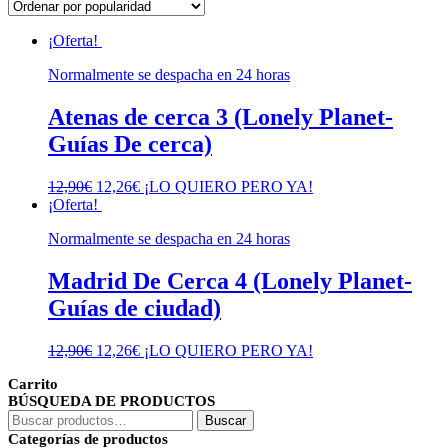
popularidad
¡Oferta!
Normalmente se despacha en 24 horas
Atenas de cerca 3 (Lonely Planet-
Guías De cerca)
El
El
12,90
€
12,26
€
¡LO QUIERO PERO YA!
precio
precio
¡Oferta!
original
actual
Normalmente se despacha en 24 horas
era:
es:
12,90€.
12,26€.
Madrid De Cerca 4 (Lonely Planet-
Guías de ciudad)
El
El
12,90
€
12,26
€
¡LO QUIERO PERO YA!
precio
precio
Carrito
original
actual
BÚSQUEDA DE PRODUCTOS
era:
es:
Buscar
12,90€.
12,26€.
Buscar
por:
Categorías de productos