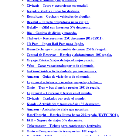
Booking – Hoteles y alojamientos.
Civitatis – Tours y excursiones en español.
Kayak – Vuelos a todos los destinos.
Rentalcars – Coches y vehículos de alquiler.
Revolut – Tarjeta obligatoria para viajar.
Holafly – eSIM con Internet: 5% descuento.
Ria – Cambio de divisa y moneda.
TheFork – Restaurantes: 25€ descuento (81905911).
JR Pass – Japan Rail Pass para Japón.
HomeExchange – Intercambio de casas: 250GP regalo.
Central de Reservas – Hoteles y alojamientos: 10€ regalo.
Voyage Privé – Viajes de lujo al mejor precio.
Vrbo – Casas vacacionales por todo el mundo.
GetYourGuide – Actividades/experiencias/tours.
Amazon – Guías de viaje de todo el mundo.
Logitravel – Agencia: circuitos, paquetes, chollos…
Omio – Tren y bus al mejor precio: 10€ de regalo.
Logitravel – Cruceros y ferries en el mundo.
Civitatis – Traslados por todo el mundo.
Klook – Actividades y tours en Asia: 5€ descuento.
Amazon – Artículos de viaje que necesitas.
HotelTonight – Hoteles última hora: 20€ regalo (DVECINO1).
IATI – Seguro de viaje: 5% descuento.
Ticketmaster – Tickets para conciertos y festivales.
Omio – Comparador de transportes: 10€ regalo.