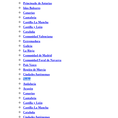
Principado de Asturias
Islas Baleares
Canarias
Cantabria
Castilla-La Mancha
Castilla y León
Cataluña
Comunidad Valenciana
Extremadura
Galicia
La Rioja
Comunidad de Madrid
Comunidad Foral de Navarra
País Vasco
Región de Murcia
Ciudades Autónomas
Todos
Andalucía
Aragón
Canarias
Cantabria
Castilla y León
Castilla-La Mancha
Cataluña
Ciudades Autónomas