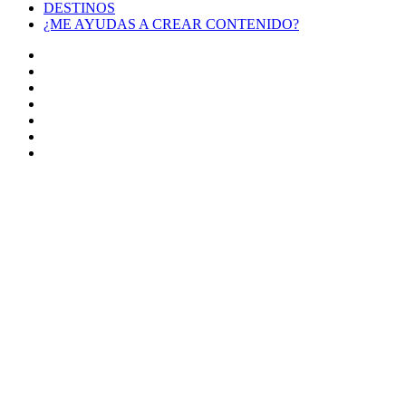
DESTINOS
¿ME AYUDAS A CREAR CONTENIDO?
Facebook
X
LinkedIn
YouTube
Instagram
TikTok
Buy
Me
Botón
a
volver
Coffee
arriba