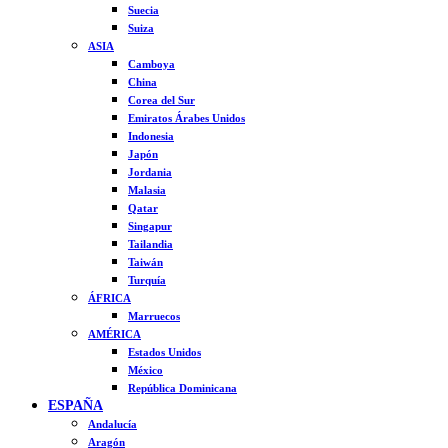
Suecia
Suiza
ASIA
Camboya
China
Corea del Sur
Emiratos Árabes Unidos
Indonesia
Japón
Jordania
Malasia
Qatar
Singapur
Tailandia
Taiwán
Turquía
ÁFRICA
Marruecos
AMÉRICA
Estados Unidos
México
República Dominicana
ESPAÑA
Andalucía
Aragón