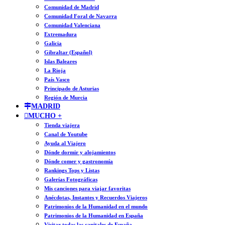
Comunidad de Madrid
Comunidad Foral de Navarra
Comunidad Valenciana
Extremadura
Galicia
Gibraltar (Español)
Islas Baleares
La Rioja
País Vasco
Principado de Asturias
Región de Murcia
MADRID
MUCHO +
Tienda viajera
Canal de Youtube
Ayuda al Viajero
Dónde dormir y alojamientos
Dónde comer y gastronomía
Rankings Tops y Listas
Galerías Fotográficas
Mis canciones para viajar favoritas
Anécdotas, Instantes y Recuerdos Viajeros
Patrimonios de la Humanidad en el mundo
Patrimonios de la Humanidad en España
Visitar todas las capitales de España