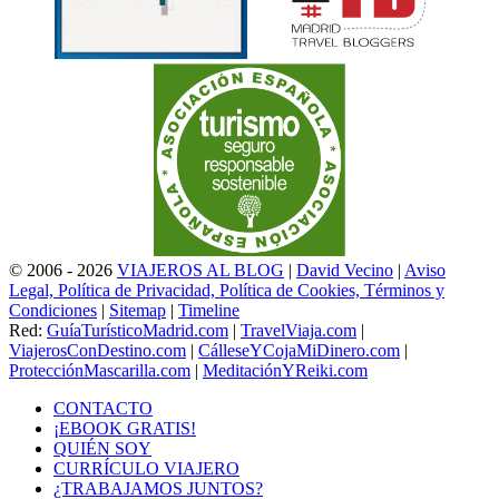
© 2006 - 2026
VIAJEROS AL BLOG
|
David Vecino
|
Aviso
Legal, Política de Privacidad, Política de Cookies, Términos y
Condiciones
|
Sitemap
|
Timeline
Red:
GuíaTurísticoMadrid.com
|
TravelViaja.com
|
ViajerosConDestino.com
|
CálleseYCojaMiDinero.com
|
ProtecciónMascarilla.com
|
MeditaciónYReiki.com
CONTACTO
¡EBOOK GRATIS!
QUIÉN SOY
CURRÍCULO VIAJERO
¿TRABAJAMOS JUNTOS?