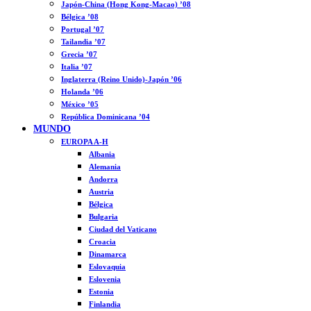
Japón-China (Hong Kong-Macao) ’08
Bélgica ’08
Portugal ’07
Tailandia ’07
Grecia ’07
Italia ’07
Inglaterra (Reino Unido)-Japón ’06
Holanda ’06
México ’05
República Dominicana ’04
MUNDO
EUROPA A-H
Albania
Alemania
Andorra
Austria
Bélgica
Bulgaria
Ciudad del Vaticano
Croacia
Dinamarca
Eslovaquia
Eslovenia
Estonia
Finlandia