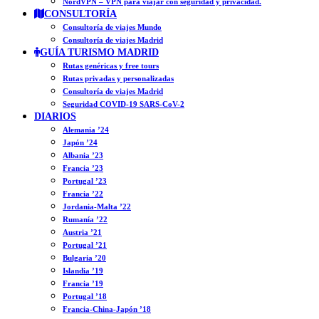
NordVPN – VPN para viajar con seguridad y privacidad.
CONSULTORÍA
Consultoría de viajes Mundo
Consultoría de viajes Madrid
GUÍA TURISMO MADRID
Rutas genéricas y free tours
Rutas privadas y personalizadas
Consultoría de viajes Madrid
Seguridad COVID-19 SARS-CoV-2
DIARIOS
Alemania ’24
Japón ’24
Albania ’23
Francia ’23
Portugal ’23
Francia ’22
Jordania-Malta ’22
Rumanía ’22
Austria ’21
Portugal ’21
Bulgaria ’20
Islandia ’19
Francia ’19
Portugal ’18
Francia-China-Japón ’18