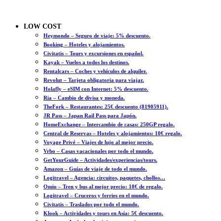
LOW COST
Heymondo – Seguro de viaje: 5% descuento.
Booking – Hoteles y alojamientos.
Civitatis – Tours y excursiones en español.
Kayak – Vuelos a todos los destinos.
Rentalcars – Coches y vehículos de alquiler.
Revolut – Tarjeta obligatoria para viajar.
Holafly – eSIM con Internet: 5% descuento.
Ria – Cambio de divisa y moneda.
TheFork – Restaurantes: 25€ descuento (81905911).
JR Pass – Japan Rail Pass para Japón.
HomeExchange – Intercambio de casas: 250GP regalo.
Central de Reservas – Hoteles y alojamientos: 10€ regalo.
Voyage Privé – Viajes de lujo al mejor precio.
Vrbo – Casas vacacionales por todo el mundo.
GetYourGuide – Actividades/experiencias/tours.
Amazon – Guías de viaje de todo el mundo.
Logitravel – Agencia: circuitos, paquetes, chollos…
Omio – Tren y bus al mejor precio: 10€ de regalo.
Logitravel – Cruceros y ferries en el mundo.
Civitatis – Traslados por todo el mundo.
Klook – Actividades y tours en Asia: 5€ descuento.