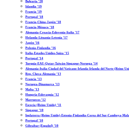
Bulgaria ’20
Islandia ’19
Francia ’19
Portugal ’18
Francia-China-Japón ’18
Francia-Mónaco ’18
Alemania-Croacia-Eslovenia-Italia ’17
Holanda-Lituania-Letonia ’17
Japón ’16
Polonia-Finlandia ’16
Italia-Estados Unidos-Suiza ’15
Portugal ’14
Turquía-EAU-Qatar-Taiwán-Singapur-Noruega ’14
Alemania-Italia-Ciudad del Vaticano-Irlanda-Irlanda del Norte (Reino Un
Rep. Checa-Alemania ’13
Francia ’13
Noruega-Dinamarca ’13
Malta ’13
Hungría-Eslovaquia ’12
Marruecos ’12
Escocia (Reino Unido) ’11
Singapur ’10
Inglaterra (Reino Unido)-Estonia-Finlandia-Corea del Sur-Camboya-Mala
Portugal ’10
Gibraltar (Español) ’10