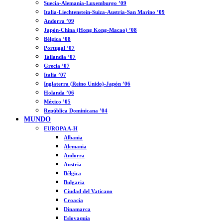
Suecia-Alemania-Luxemburgo ’09
Italia-Liechtenstein-Suiza-Austria-San Marino ’09
Andorra ’09
Japón-China (Hong Kong-Macao) ’08
Bélgica ’08
Portugal ’07
Tailandia ’07
Grecia ’07
Italia ’07
Inglaterra (Reino Unido)-Japón ’06
Holanda ’06
México ’05
República Dominicana ’04
MUNDO
EUROPA A-H
Albania
Alemania
Andorra
Austria
Bélgica
Bulgaria
Ciudad del Vaticano
Croacia
Dinamarca
Eslovaquia