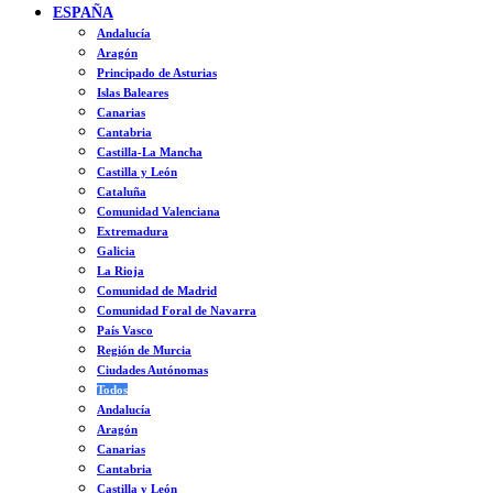
ESPAÑA
Andalucía
Aragón
Principado de Asturias
Islas Baleares
Canarias
Cantabria
Castilla-La Mancha
Castilla y León
Cataluña
Comunidad Valenciana
Extremadura
Galicia
La Rioja
Comunidad de Madrid
Comunidad Foral de Navarra
País Vasco
Región de Murcia
Ciudades Autónomas
Todos
Andalucía
Aragón
Canarias
Cantabria
Castilla y León