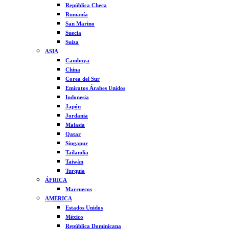
República Checa
Rumanía
San Marino
Suecia
Suiza
ASIA
Camboya
China
Corea del Sur
Emiratos Árabes Unidos
Indonesia
Japón
Jordania
Malasia
Qatar
Singapur
Tailandia
Taiwán
Turquía
ÁFRICA
Marruecos
AMÉRICA
Estados Unidos
México
República Dominicana