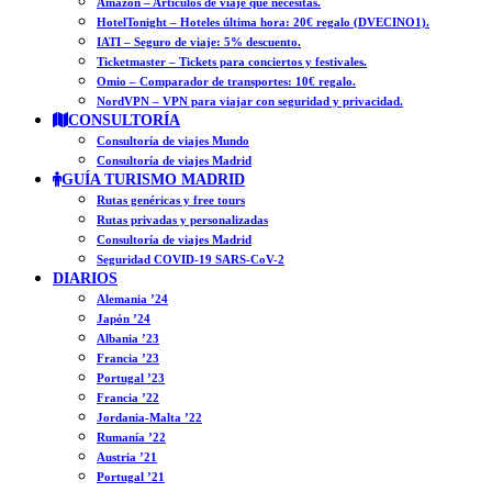
Amazon – Artículos de viaje que necesitas.
HotelTonight – Hoteles última hora: 20€ regalo (DVECINO1).
IATI – Seguro de viaje: 5% descuento.
Ticketmaster – Tickets para conciertos y festivales.
Omio – Comparador de transportes: 10€ regalo.
NordVPN – VPN para viajar con seguridad y privacidad.
CONSULTORÍA
Consultoría de viajes Mundo
Consultoría de viajes Madrid
GUÍA TURISMO MADRID
Rutas genéricas y free tours
Rutas privadas y personalizadas
Consultoría de viajes Madrid
Seguridad COVID-19 SARS-CoV-2
DIARIOS
Alemania ’24
Japón ’24
Albania ’23
Francia ’23
Portugal ’23
Francia ’22
Jordania-Malta ’22
Rumanía ’22
Austria ’21
Portugal ’21