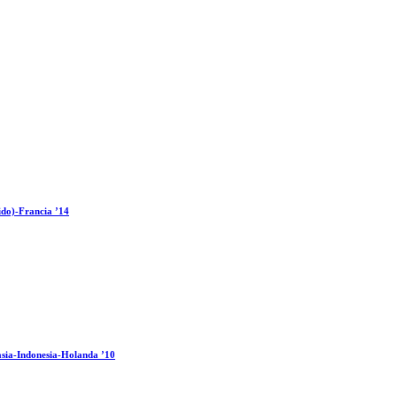
ido)-Francia ’14
sia-Indonesia-Holanda ’10