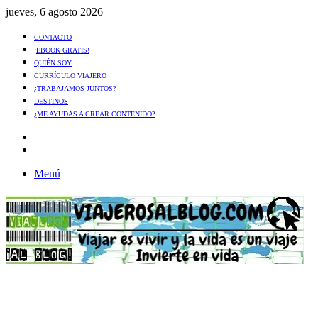
jueves, 6 agosto 2026
CONTACTO
¡EBOOK GRATIS!
QUIÉN SOY
CURRÍCULO VIAJERO
¿TRABAJAMOS JUNTOS?
DESTINOS
¿ME AYUDAS A CREAR CONTENIDO?
Artículo
al
Buscar
azar
Menú