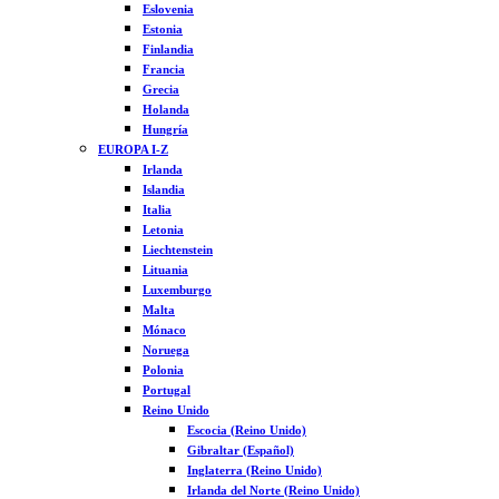
Eslovenia
Estonia
Finlandia
Francia
Grecia
Holanda
Hungría
EUROPA I-Z
Irlanda
Islandia
Italia
Letonia
Liechtenstein
Lituania
Luxemburgo
Malta
Mónaco
Noruega
Polonia
Portugal
Reino Unido
Escocia (Reino Unido)
Gibraltar (Español)
Inglaterra (Reino Unido)
Irlanda del Norte (Reino Unido)