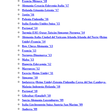
Francia-Mónaco ’18
Alemania-Croacia-Eslovenia-Italia ’17
Holanda-Lituania-Letonia ’17
Japón ’16
Polonia-Finlandia ’16
Italia-Estados Unidos-Suiza ’15
Portugal ’14
Turquía-EAU-Qatar-Taiwán-Singapur-Noruega ’14
Alemania-Italia-Ciudad del Vaticano-Irlanda-Irlanda del Norte (Reino
Unido)-Francia ’14
Rep. Checa-Alemania ’13
Francia ’13
Noruega-Dinamarca ’13
Malta ’13
Hungría-Eslovaquia ’12
Marruecos ’12
Escocia (Reino Unido) ’11
Singapur ’10
Inglaterra (Reino Unido)-Estonia-Finlandia-Corea del Sur-Camboya-
Malasia-Indonesia-Holanda ’10
Portugal ’10
Gibraltar (Español) ’10
Suecia-Alemania-Luxemburgo ’09
Italia-Liechtenstein-Suiza-Austria-San Marino ’09
Andorra ’09