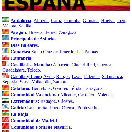
Andalucía
:
Almería
,
Cádiz
,
Córdoba
,
Granada
,
Huelva
,
Jaén
,
Málaga
,
Sevilla
.
Aragón
:
Huesca
,
Teruel
,
Zaragoza
.
Principado de Asturias
.
Islas Baleares
.
Canarias
:
Santa Cruz de Tenerife
,
Las Palmas
.
Cantabria
.
Castilla-La Mancha
:
Albacete
,
Ciudad Real
,
Cuenca
,
Guadalajara
,
Toledo
.
Castilla y León
:
Ávila
,
Burgos
,
León
,
Palencia
,
Salamanca
,
Segovia
,
Soria
,
Valladolid
,
Zamora
.
Cataluña
:
Barcelona
,
Gerona
,
Lérida
,
Tarragona
.
Comunidad Valenciana
:
Alicante
,
Castellón
,
Valencia
.
Extremadura
:
Badajoz
,
Cáceres
.
Galicia
:
La Coruña
,
Lugo
,
Orense
,
Pontevedra
.
La Rioja
.
Comunidad de Madrid
.
Comunidad Foral de Navarra
.