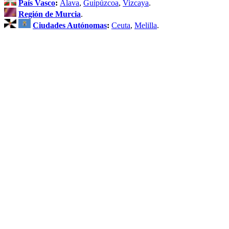
País Vasco
:
Álava
,
Guipúzcoa
,
Vizcaya
.
Región de Murcia
.
Ciudades Autónomas
:
Ceuta
,
Melilla
.