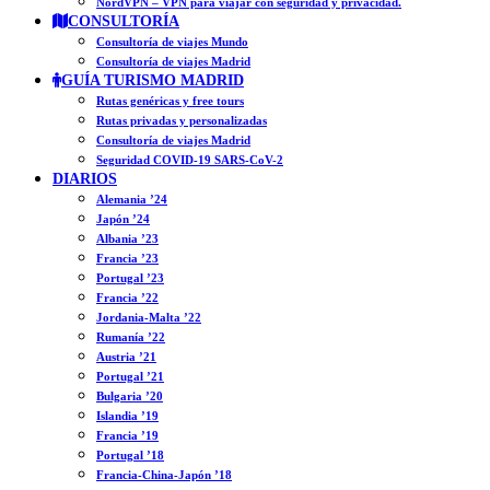
NordVPN – VPN para viajar con seguridad y privacidad.
CONSULTORÍA
Consultoría de viajes Mundo
Consultoría de viajes Madrid
GUÍA TURISMO MADRID
Rutas genéricas y free tours
Rutas privadas y personalizadas
Consultoría de viajes Madrid
Seguridad COVID-19 SARS-CoV-2
DIARIOS
Alemania ’24
Japón ’24
Albania ’23
Francia ’23
Portugal ’23
Francia ’22
Jordania-Malta ’22
Rumanía ’22
Austria ’21
Portugal ’21
Bulgaria ’20
Islandia ’19
Francia ’19
Portugal ’18
Francia-China-Japón ’18