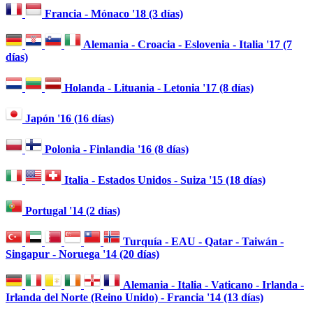
Francia - Mónaco '18 (3 días)
Alemania - Croacia - Eslovenia - Italia '17 (7
días)
Holanda - Lituania - Letonia '17 (8 días)
Japón '16 (16 días)
Polonia - Finlandia '16 (8 días)
Italia - Estados Unidos - Suiza '15 (18 días)
Portugal '14 (2 días)
Turquía - EAU - Qatar - Taiwán -
Singapur - Noruega '14 (20 días)
Alemania - Italia - Vaticano - Irlanda -
Irlanda del Norte (Reino Unido) - Francia '14 (13 días)