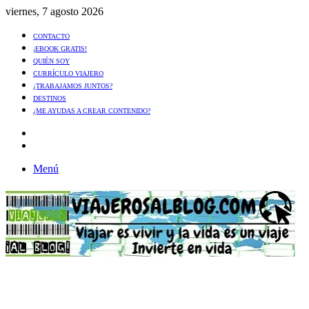
viernes, 7 agosto 2026
CONTACTO
¡EBOOK GRATIS!
QUIÉN SOY
CURRÍCULO VIAJERO
¿TRABAJAMOS JUNTOS?
DESTINOS
¿ME AYUDAS A CREAR CONTENIDO?
Artículo
al
Buscar
azar
Menú