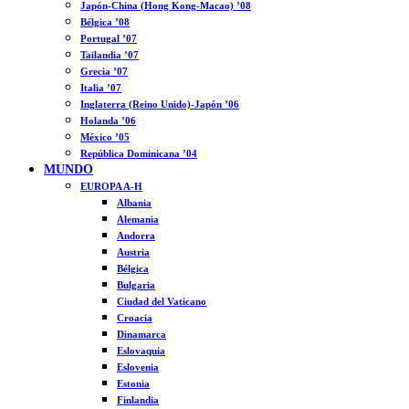
Japón-China (Hong Kong-Macao) ’08
Bélgica ’08
Portugal ’07
Tailandia ’07
Grecia ’07
Italia ’07
Inglaterra (Reino Unido)-Japón ’06
Holanda ’06
México ’05
República Dominicana ’04
MUNDO
EUROPA A-H
Albania
Alemania
Andorra
Austria
Bélgica
Bulgaria
Ciudad del Vaticano
Croacia
Dinamarca
Eslovaquia
Eslovenia
Estonia
Finlandia