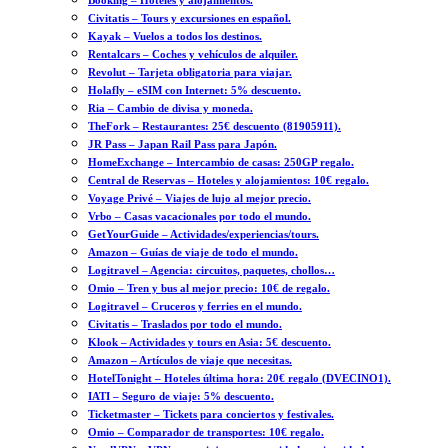
Booking – Hoteles y alojamientos.
Civitatis – Tours y excursiones en español.
Kayak – Vuelos a todos los destinos.
Rentalcars – Coches y vehículos de alquiler.
Revolut – Tarjeta obligatoria para viajar.
Holafly – eSIM con Internet: 5% descuento.
Ria – Cambio de divisa y moneda.
TheFork – Restaurantes: 25€ descuento (81905911).
JR Pass – Japan Rail Pass para Japón.
HomeExchange – Intercambio de casas: 250GP regalo.
Central de Reservas – Hoteles y alojamientos: 10€ regalo.
Voyage Privé – Viajes de lujo al mejor precio.
Vrbo – Casas vacacionales por todo el mundo.
GetYourGuide – Actividades/experiencias/tours.
Amazon – Guías de viaje de todo el mundo.
Logitravel – Agencia: circuitos, paquetes, chollos…
Omio – Tren y bus al mejor precio: 10€ de regalo.
Logitravel – Cruceros y ferries en el mundo.
Civitatis – Traslados por todo el mundo.
Klook – Actividades y tours en Asia: 5€ descuento.
Amazon – Artículos de viaje que necesitas.
HotelTonight – Hoteles última hora: 20€ regalo (DVECINO1).
IATI – Seguro de viaje: 5% descuento.
Ticketmaster – Tickets para conciertos y festivales.
Omio – Comparador de transportes: 10€ regalo.