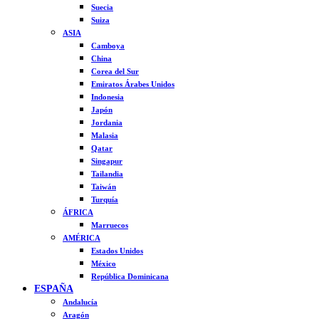
Suecia
Suiza
ASIA
Camboya
China
Corea del Sur
Emiratos Árabes Unidos
Indonesia
Japón
Jordania
Malasia
Qatar
Singapur
Tailandia
Taiwán
Turquía
ÁFRICA
Marruecos
AMÉRICA
Estados Unidos
México
República Dominicana
ESPAÑA
Andalucía
Aragón