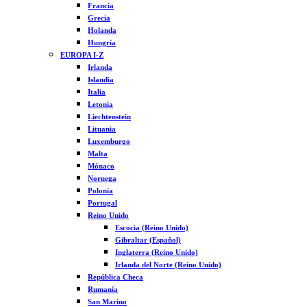
Francia
Grecia
Holanda
Hungría
EUROPA I-Z
Irlanda
Islandia
Italia
Letonia
Liechtenstein
Lituania
Luxemburgo
Malta
Mónaco
Noruega
Polonia
Portugal
Reino Unido
Escocia (Reino Unido)
Gibraltar (Español)
Inglaterra (Reino Unido)
Irlanda del Norte (Reino Unido)
República Checa
Rumanía
San Marino