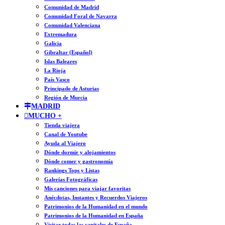
Comunidad de Madrid
Comunidad Foral de Navarra
Comunidad Valenciana
Extremadura
Galicia
Gibraltar (Español)
Islas Baleares
La Rioja
País Vasco
Principado de Asturias
Región de Murcia
MADRID
MUCHO +
Tienda viajera
Canal de Youtube
Ayuda al Viajero
Dónde dormir y alojamientos
Dónde comer y gastronomía
Rankings Tops y Listas
Galerías Fotográficas
Mis canciones para viajar favoritas
Anécdotas, Instantes y Recuerdos Viajeros
Patrimonios de la Humanidad en el mundo
Patrimonios de la Humanidad en España
Visitar todas las capitales de España