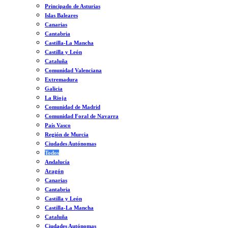
Principado de Asturias
Islas Baleares
Canarias
Cantabria
Castilla-La Mancha
Castilla y León
Cataluña
Comunidad Valenciana
Extremadura
Galicia
La Rioja
Comunidad de Madrid
Comunidad Foral de Navarra
País Vasco
Región de Murcia
Ciudades Autónomas
Todos
Andalucía
Aragón
Canarias
Cantabria
Castilla y León
Castilla-La Mancha
Cataluña
Ciudades Autónomas