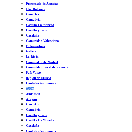
Principado de Asturias
Islas Baleares
Canarias
Cantabria
Castilla-La Mancha
Castilla y León
Cataluña
Comunidad Valenciana
Extremadura
Galicia
La Rioja
Comunidad de Madrid
Comunidad Foral de Navarra
País Vasco
Región de Murcia
Ciudades Autónomas
Todos
Andalucía
Aragón
Canarias
Cantabria
Castilla y León
Castilla-La Mancha
Cataluña
Ciudades Autónomas