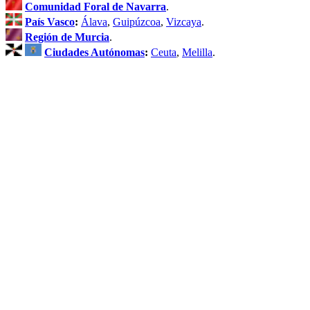
Comunidad Foral de Navarra
.
País Vasco
:
Álava
,
Guipúzcoa
,
Vizcaya
.
Región de Murcia
.
Ciudades Autónomas
:
Ceuta
,
Melilla
.