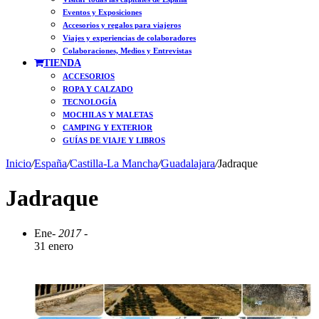
Eventos y Exposiciones
Accesorios y regalos para viajeros
Viajes y experiencias de colaboradores
Colaboraciones, Medios y Entrevistas
TIENDA
ACCESORIOS
ROPA Y CALZADO
TECNOLOGÍA
MOCHILAS Y MALETAS
CAMPING Y EXTERIOR
GUÍAS DE VIAJE Y LIBROS
Inicio
/
España
/
Castilla-La Mancha
/
Guadalajara
/
Jadraque
Jadraque
Ene
- 2017 -
31 enero