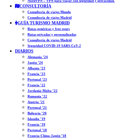
NordVPN – VPN para viajar con seguridad y privacidad.
CONSULTORÍA
Consultoría de viajes Mundo
Consultoría de viajes Madrid
GUÍA TURISMO MADRID
Rutas genéricas y free tours
Rutas privadas y personalizadas
Consultoría de viajes Madrid
Seguridad COVID-19 SARS-CoV-2
DIARIOS
Alemania ’24
Japón ’24
Albania ’23
Francia ’23
Portugal ’23
Francia ’22
Jordania-Malta ’22
Rumanía ’22
Austria ’21
Portugal ’21
Bulgaria ’20
Islandia ’19
Francia ’19
Portugal ’18
Francia-China-Japón ’18