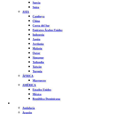
Suecia
Suiza
ASIA
Camboya
China
Corea del Sur
Emiratos Árabes Unidos
Indonesia
Japón
Jordania
Malasia
Qatar
Singapur
Tailandia
Taiwán
Turquía
ÁFRICA
Marruecos
AMÉRICA
Estados Unidos
México
República Dominicana
ESPAÑA
Andalucía
Aragón