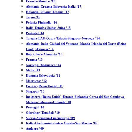
Francia-Mónaco ’18
Alemania-Croacia-Eslovenia-Italia ’17
Holanda-Lituania-Letonia ’17
Japón ’16
Polonia-Finlandia ’16
Italia-Estados Unidos-Suiza ’15
Portugal ’14
Turquía-EAU-Qatar-Taiwán-Singapur-Noruega ’14
Alemania-Italia-Ciudad del Vaticano-Irlanda-Irlanda del Norte (Reino
Unido)-Francia ’14
Rep. Checa-Alemania ’13
Francia ’13
Noruega-Dinamarca ’13
Malta ’13
Hungría-Eslovaquia ’12
Marruecos ’12
Escocia (Reino Unido) ’11
Singapur ’10
Inglaterra (Reino Unido)-Estonia-Finlandia-Corea del Sur-Camboya-
Malasia-Indonesia-Holanda ’10
Portugal ’10
Gibraltar (Español) ’10
Suecia-Alemania-Luxemburgo ’09
Italia-Liechtenstein-Suiza-Austria-San Marino ’09
Andorra ’09