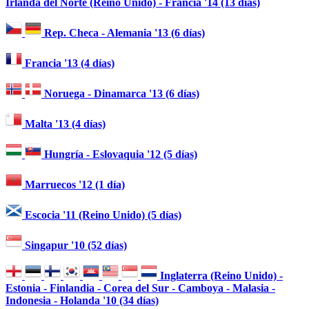
Irlanda del Norte (Reino Unido) - Francia '14 (13 días)
Rep. Checa - Alemania '13 (6 días)
Francia '13 (4 días)
Noruega - Dinamarca '13 (6 días)
Malta '13 (4 días)
Hungría - Eslovaquia '12 (5 días)
Marruecos '12 (1 día)
Escocia '11 (Reino Unido) (5 días)
Singapur '10 (52 días)
Inglaterra (Reino Unido) -
Estonia - Finlandia - Corea del Sur - Camboya - Malasia -
Indonesia - Holanda '10 (34 días)