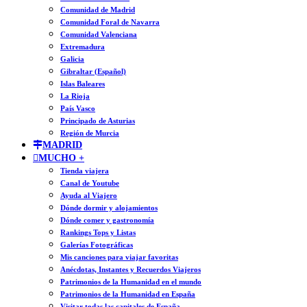
Comunidad de Madrid
Comunidad Foral de Navarra
Comunidad Valenciana
Extremadura
Galicia
Gibraltar (Español)
Islas Baleares
La Rioja
País Vasco
Principado de Asturias
Región de Murcia
MADRID
MUCHO +
Tienda viajera
Canal de Youtube
Ayuda al Viajero
Dónde dormir y alojamientos
Dónde comer y gastronomía
Rankings Tops y Listas
Galerías Fotográficas
Mis canciones para viajar favoritas
Anécdotas, Instantes y Recuerdos Viajeros
Patrimonios de la Humanidad en el mundo
Patrimonios de la Humanidad en España
Visitar todas las capitales de España