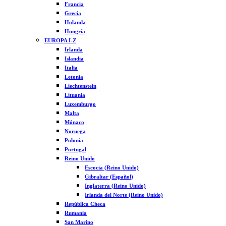
Francia
Grecia
Holanda
Hungría
EUROPA I-Z
Irlanda
Islandia
Italia
Letonia
Liechtenstein
Lituania
Luxemburgo
Malta
Mónaco
Noruega
Polonia
Portugal
Reino Unido
Escocia (Reino Unido)
Gibraltar (Español)
Inglaterra (Reino Unido)
Irlanda del Norte (Reino Unido)
República Checa
Rumanía
San Marino