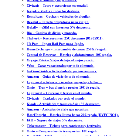
Booking – Hoteles y alojamientos.
Civitatis – Tours y excursiones en español.
Kayak – Vuelos a todos los destinos.
Rentalcars – Coches y vehículos de alquiler.
Revolut – Tarjeta obligatoria para viajar.
Holafly – eSIM con Internet: 5% descuento.
Ria – Cambio de divisa y moneda.
TheFork – Restaurantes: 25€ descuento (81905911).
JR Pass – Japan Rail Pass para Japón.
HomeExchange – Intercambio de casas: 250GP regalo.
Central de Reservas – Hoteles y alojamientos: 10€ regalo.
Voyage Privé – Viajes de lujo al mejor precio.
Vrbo – Casas vacacionales por todo el mundo.
GetYourGuide – Actividades/experiencias/tours.
Amazon – Guías de viaje de todo el mundo.
Logitravel – Agencia: circuitos, paquetes, chollos…
Omio – Tren y bus al mejor precio: 10€ de regalo.
Logitravel – Cruceros y ferries en el mundo.
Civitatis – Traslados por todo el mundo.
Klook – Actividades y tours en Asia: 5€ descuento.
Amazon – Artículos de viaje que necesitas.
HotelTonight – Hoteles última hora: 20€ regalo (DVECINO1).
IATI – Seguro de viaje: 5% descuento.
Ticketmaster – Tickets para conciertos y festivales.
Omio – Comparador de transportes: 10€ regalo.