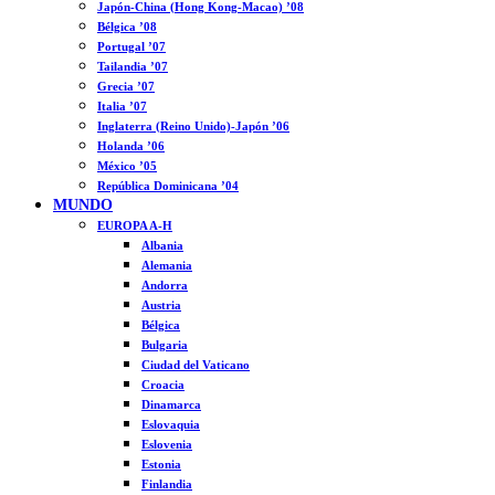
Japón-China (Hong Kong-Macao) ’08
Bélgica ’08
Portugal ’07
Tailandia ’07
Grecia ’07
Italia ’07
Inglaterra (Reino Unido)-Japón ’06
Holanda ’06
México ’05
República Dominicana ’04
MUNDO
EUROPA A-H
Albania
Alemania
Andorra
Austria
Bélgica
Bulgaria
Ciudad del Vaticano
Croacia
Dinamarca
Eslovaquia
Eslovenia
Estonia
Finlandia