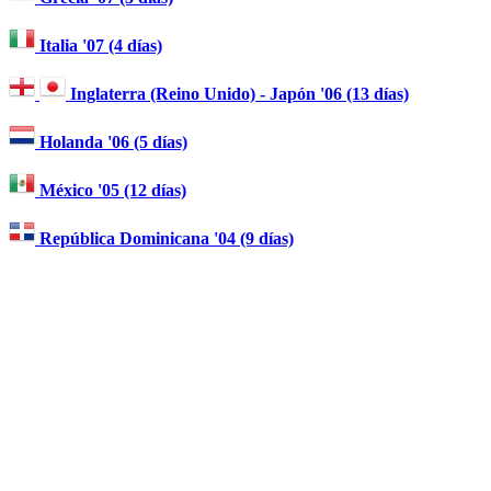
Italia '07 (4 días)
Inglaterra (Reino Unido) - Japón '06 (13 días)
Holanda '06 (5 días)
México '05 (12 días)
República Dominicana '04 (9 días)