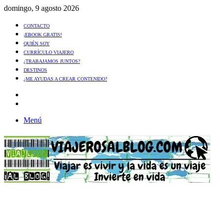
domingo, 9 agosto 2026
CONTACTO
¡EBOOK GRATIS!
QUIÉN SOY
CURRÍCULO VIAJERO
¿TRABAJAMOS JUNTOS?
DESTINOS
¿ME AYUDAS A CREAR CONTENIDO?
Artículo
al
Buscar
azar
Menú