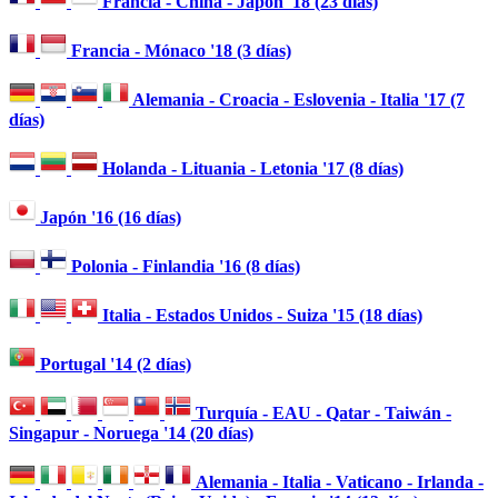
Francia - China - Japón '18 (23 días)
Francia - Mónaco '18 (3 días)
Alemania - Croacia - Eslovenia - Italia '17 (7
días)
Holanda - Lituania - Letonia '17 (8 días)
Japón '16 (16 días)
Polonia - Finlandia '16 (8 días)
Italia - Estados Unidos - Suiza '15 (18 días)
Portugal '14 (2 días)
Turquía - EAU - Qatar - Taiwán -
Singapur - Noruega '14 (20 días)
Alemania - Italia - Vaticano - Irlanda -