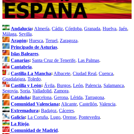
Andalucía
:
Almería
,
Cádiz
,
Córdoba
,
Granada
,
Huelva
,
Jaén
,
Málaga
,
Sevilla
.
Aragón
:
Huesca
,
Teruel
,
Zaragoza
.
Principado de Asturias
.
Islas Baleares
.
Canarias
:
Santa Cruz de Tenerife
,
Las Palmas
.
Cantabria
.
Castilla-La Mancha
:
Albacete
,
Ciudad Real
,
Cuenca
,
Guadalajara
,
Toledo
.
Castilla y León
:
Ávila
,
Burgos
,
León
,
Palencia
,
Salamanca
,
Segovia
,
Soria
,
Valladolid
,
Zamora
.
Cataluña
:
Barcelona
,
Gerona
,
Lérida
,
Tarragona
.
Comunidad Valenciana
:
Alicante
,
Castellón
,
Valencia
.
Extremadura
:
Badajoz
,
Cáceres
.
Galicia
:
La Coruña
,
Lugo
,
Orense
,
Pontevedra
.
La Rioja
.
Comunidad de Madrid
.