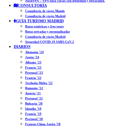
NordVPN – VPN para viajar con seguridad y privacidad.
CONSULTORÍA
Consultoría de viajes Mundo
Consultoría de viajes Madrid
GUÍA TURISMO MADRID
Rutas genéricas y free tours
Rutas privadas y personalizadas
Consultoría de viajes Madrid
Seguridad COVID-19 SARS-CoV-2
DIARIOS
Alemania ’24
Japón ’24
Albania ’23
Francia ’23
Portugal ’23
Francia ’22
Jordania-Malta ’22
Rumanía ’22
Austria ’21
Portugal ’21
Bulgaria ’20
Islandia ’19
Francia ’19
Portugal ’18
Francia-China-Japón ’18