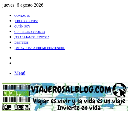
jueves, 6 agosto 2026
CONTACTO
¡EBOOK GRATIS!
QUIÉN SOY
CURRÍCULO VIAJERO
¿TRABAJAMOS JUNTOS?
DESTINOS
¿ME AYUDAS A CREAR CONTENIDO?
Artículo
al
Buscar
azar
Menú