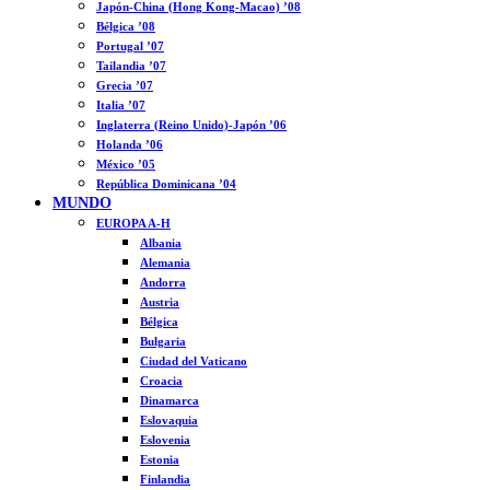
Japón-China (Hong Kong-Macao) ’08
Bélgica ’08
Portugal ’07
Tailandia ’07
Grecia ’07
Italia ’07
Inglaterra (Reino Unido)-Japón ’06
Holanda ’06
México ’05
República Dominicana ’04
MUNDO
EUROPA A-H
Albania
Alemania
Andorra
Austria
Bélgica
Bulgaria
Ciudad del Vaticano
Croacia
Dinamarca
Eslovaquia
Eslovenia
Estonia
Finlandia