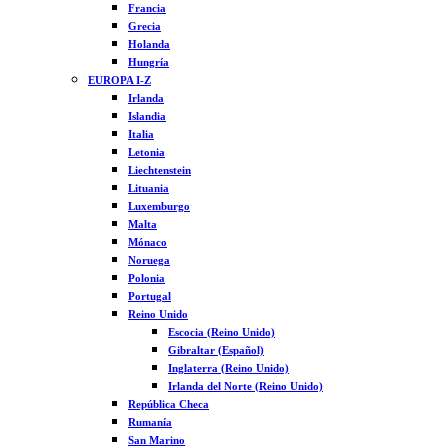
Francia
Grecia
Holanda
Hungría
EUROPA I-Z
Irlanda
Islandia
Italia
Letonia
Liechtenstein
Lituania
Luxemburgo
Malta
Mónaco
Noruega
Polonia
Portugal
Reino Unido
Escocia (Reino Unido)
Gibraltar (Español)
Inglaterra (Reino Unido)
Irlanda del Norte (Reino Unido)
República Checa
Rumanía
San Marino