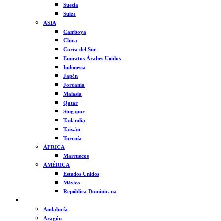
Suecia
Suiza
ASIA
Camboya
China
Corea del Sur
Emiratos Árabes Unidos
Indonesia
Japón
Jordania
Malasia
Qatar
Singapur
Tailandia
Taiwán
Turquía
ÁFRICA
Marruecos
AMÉRICA
Estados Unidos
México
República Dominicana
ESPAÑA
Andalucía
Aragón