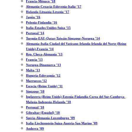
Francia-Mónaco ’18
Alemania-Croacia-Eslovenia-Italia ’17
Holanda-Lituania-Letonia ’17
Japón ’16
Polonia-Finlandia ’16
Italia-Estados Unidos-Suiza ’15
Portugal ’14
Turquía-EAU-Qatar-Taiwán-Singapur-Noruega ’14
Alemania-Italia-Ciudad del Vaticano-Irlanda-Irlanda del Norte (Reino
Unido)-Francia ’14
Rep. Checa-Alemania ’13
Francia ’13
Noruega-Dinamarca ’13
Malta ’13
Hungría-Eslovaquia ’12
Marruecos ’12
Escocia (Reino Unido) ’11
Singapur ’10
Inglaterra (Reino Unido)-Estonia-Finlandia-Corea del Sur-Camboya-
Malasia-Indonesia-Holanda ’10
Portugal ’10
Gibraltar (Español) ’10
Suecia-Alemania-Luxemburgo ’09
Italia-Liechtenstein-Suiza-Austria-San Marino ’09
Andorra ’09