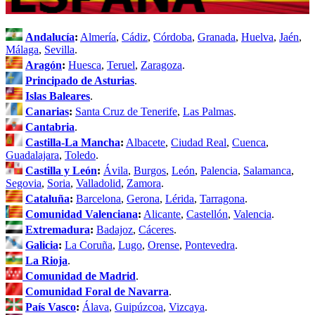
Andalucía
:
Almería
,
Cádiz
,
Córdoba
,
Granada
,
Huelva
,
Jaén
,
Málaga
,
Sevilla
.
Aragón
:
Huesca
,
Teruel
,
Zaragoza
.
Principado de Asturias
.
Islas Baleares
.
Canarias
:
Santa Cruz de Tenerife
,
Las Palmas
.
Cantabria
.
Castilla-La Mancha
:
Albacete
,
Ciudad Real
,
Cuenca
,
Guadalajara
,
Toledo
.
Castilla y León
:
Ávila
,
Burgos
,
León
,
Palencia
,
Salamanca
,
Segovia
,
Soria
,
Valladolid
,
Zamora
.
Cataluña
:
Barcelona
,
Gerona
,
Lérida
,
Tarragona
.
Comunidad Valenciana
:
Alicante
,
Castellón
,
Valencia
.
Extremadura
:
Badajoz
,
Cáceres
.
Galicia
:
La Coruña
,
Lugo
,
Orense
,
Pontevedra
.
La Rioja
.
Comunidad de Madrid
.
Comunidad Foral de Navarra
.
País Vasco
:
Álava
,
Guipúzcoa
,
Vizcaya
.