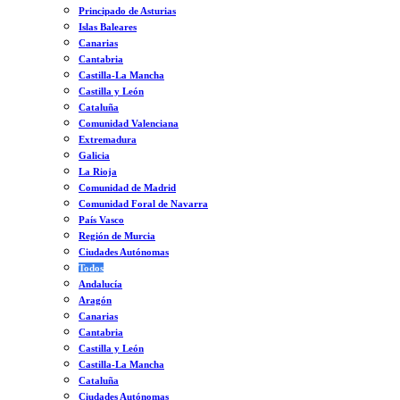
Principado de Asturias
Islas Baleares
Canarias
Cantabria
Castilla-La Mancha
Castilla y León
Cataluña
Comunidad Valenciana
Extremadura
Galicia
La Rioja
Comunidad de Madrid
Comunidad Foral de Navarra
País Vasco
Región de Murcia
Ciudades Autónomas
Todos
Andalucía
Aragón
Canarias
Cantabria
Castilla y León
Castilla-La Mancha
Cataluña
Ciudades Autónomas