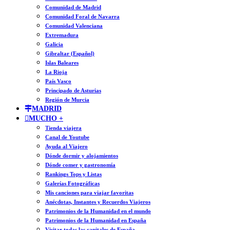
Comunidad de Madrid
Comunidad Foral de Navarra
Comunidad Valenciana
Extremadura
Galicia
Gibraltar (Español)
Islas Baleares
La Rioja
País Vasco
Principado de Asturias
Región de Murcia
MADRID
MUCHO +
Tienda viajera
Canal de Youtube
Ayuda al Viajero
Dónde dormir y alojamientos
Dónde comer y gastronomía
Rankings Tops y Listas
Galerías Fotográficas
Mis canciones para viajar favoritas
Anécdotas, Instantes y Recuerdos Viajeros
Patrimonios de la Humanidad en el mundo
Patrimonios de la Humanidad en España
Visitar todas las capitales de España