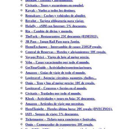
Booking – Hoteles y alojamientos.
Civitatis – Tours y excursiones en español.
Kayak – Vuelos a todos los destinos.
Rentalcars – Coches y vehículos de alquiler.
Revolut – Tarjeta obligatoria para viajar.
Holafly – eSIM con Internet: 5% descuento.
Ria – Cambio de divisa y moneda.
TheFork – Restaurantes: 25€ descuento (81905911).
JR Pass – Japan Rail Pass para Japón.
HomeExchange – Intercambio de casas: 250GP regalo.
Central de Reservas – Hoteles y alojamientos: 10€ regalo.
Voyage Privé – Viajes de lujo al mejor precio.
Vrbo – Casas vacacionales por todo el mundo.
GetYourGuide – Actividades/experiencias/tours.
Amazon – Guías de viaje de todo el mundo.
Logitravel – Agencia: circuitos, paquetes, chollos…
Omio – Tren y bus al mejor precio: 10€ de regalo.
Logitravel – Cruceros y ferries en el mundo.
Civitatis – Traslados por todo el mundo.
Klook – Actividades y tours en Asia: 5€ descuento.
Amazon – Artículos de viaje que necesitas.
HotelTonight – Hoteles última hora: 20€ regalo (DVECINO1).
IATI – Seguro de viaje: 5% descuento.
Ticketmaster – Tickets para conciertos y festivales.
Omio – Comparador de transportes: 10€ regalo.