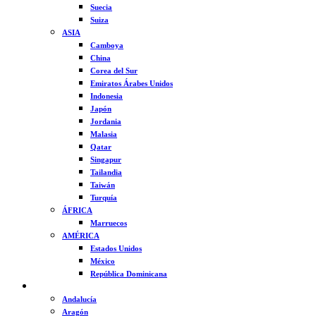
Suecia
Suiza
ASIA
Camboya
China
Corea del Sur
Emiratos Árabes Unidos
Indonesia
Japón
Jordania
Malasia
Qatar
Singapur
Tailandia
Taiwán
Turquía
ÁFRICA
Marruecos
AMÉRICA
Estados Unidos
México
República Dominicana
ESPAÑA
Andalucía
Aragón