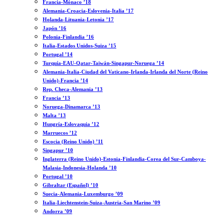
Francia-Mónaco ’18
Alemania-Croacia-Eslovenia-Italia ’17
Holanda-Lituania-Letonia ’17
Japón ’16
Polonia-Finlandia ’16
Italia-Estados Unidos-Suiza ’15
Portugal ’14
Turquía-EAU-Qatar-Taiwán-Singapur-Noruega ’14
Alemania-Italia-Ciudad del Vaticano-Irlanda-Irlanda del Norte (Reino
Unido)-Francia ’14
Rep. Checa-Alemania ’13
Francia ’13
Noruega-Dinamarca ’13
Malta ’13
Hungría-Eslovaquia ’12
Marruecos ’12
Escocia (Reino Unido) ’11
Singapur ’10
Inglaterra (Reino Unido)-Estonia-Finlandia-Corea del Sur-Camboya-
Malasia-Indonesia-Holanda ’10
Portugal ’10
Gibraltar (Español) ’10
Suecia-Alemania-Luxemburgo ’09
Italia-Liechtenstein-Suiza-Austria-San Marino ’09
Andorra ’09