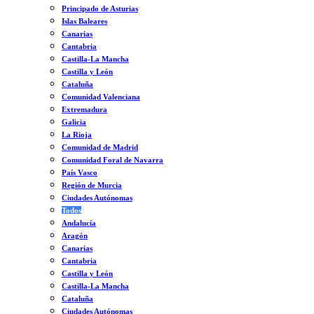
Principado de Asturias
Islas Baleares
Canarias
Cantabria
Castilla-La Mancha
Castilla y León
Cataluña
Comunidad Valenciana
Extremadura
Galicia
La Rioja
Comunidad de Madrid
Comunidad Foral de Navarra
País Vasco
Región de Murcia
Ciudades Autónomas
Todos
Andalucía
Aragón
Canarias
Cantabria
Castilla y León
Castilla-La Mancha
Cataluña
Ciudades Autónomas