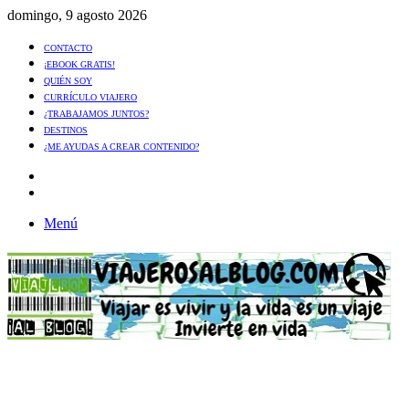
domingo, 9 agosto 2026
CONTACTO
¡EBOOK GRATIS!
QUIÉN SOY
CURRÍCULO VIAJERO
¿TRABAJAMOS JUNTOS?
DESTINOS
¿ME AYUDAS A CREAR CONTENIDO?
Artículo
al
Buscar
azar
Menú