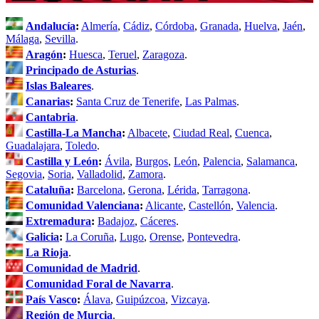
Andalucía
:
Almería
,
Cádiz
,
Córdoba
,
Granada
,
Huelva
,
Jaén
,
Málaga
,
Sevilla
.
Aragón
:
Huesca
,
Teruel
,
Zaragoza
.
Principado de Asturias
.
Islas Baleares
.
Canarias
:
Santa Cruz de Tenerife
,
Las Palmas
.
Cantabria
.
Castilla-La Mancha
:
Albacete
,
Ciudad Real
,
Cuenca
,
Guadalajara
,
Toledo
.
Castilla y León
:
Ávila
,
Burgos
,
León
,
Palencia
,
Salamanca
,
Segovia
,
Soria
,
Valladolid
,
Zamora
.
Cataluña
:
Barcelona
,
Gerona
,
Lérida
,
Tarragona
.
Comunidad Valenciana
:
Alicante
,
Castellón
,
Valencia
.
Extremadura
:
Badajoz
,
Cáceres
.
Galicia
:
La Coruña
,
Lugo
,
Orense
,
Pontevedra
.
La Rioja
.
Comunidad de Madrid
.
Comunidad Foral de Navarra
.
País Vasco
:
Álava
,
Guipúzcoa
,
Vizcaya
.
Región de Murcia
.