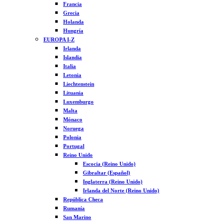
Francia
Grecia
Holanda
Hungría
EUROPA I-Z
Irlanda
Islandia
Italia
Letonia
Liechtenstein
Lituania
Luxemburgo
Malta
Mónaco
Noruega
Polonia
Portugal
Reino Unido
Escocia (Reino Unido)
Gibraltar (Español)
Inglaterra (Reino Unido)
Irlanda del Norte (Reino Unido)
República Checa
Rumanía
San Marino