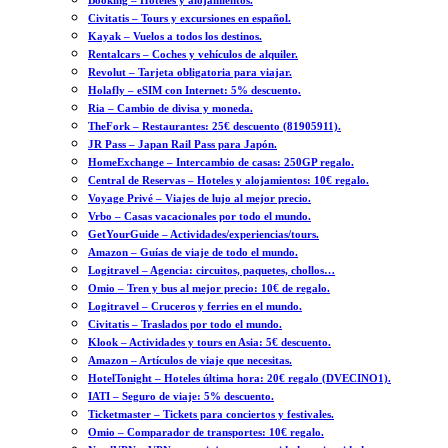
Booking – Hoteles y alojamientos.
Civitatis – Tours y excursiones en español.
Kayak – Vuelos a todos los destinos.
Rentalcars – Coches y vehículos de alquiler.
Revolut – Tarjeta obligatoria para viajar.
Holafly – eSIM con Internet: 5% descuento.
Ria – Cambio de divisa y moneda.
TheFork – Restaurantes: 25€ descuento (81905911).
JR Pass – Japan Rail Pass para Japón.
HomeExchange – Intercambio de casas: 250GP regalo.
Central de Reservas – Hoteles y alojamientos: 10€ regalo.
Voyage Privé – Viajes de lujo al mejor precio.
Vrbo – Casas vacacionales por todo el mundo.
GetYourGuide – Actividades/experiencias/tours.
Amazon – Guías de viaje de todo el mundo.
Logitravel – Agencia: circuitos, paquetes, chollos…
Omio – Tren y bus al mejor precio: 10€ de regalo.
Logitravel – Cruceros y ferries en el mundo.
Civitatis – Traslados por todo el mundo.
Klook – Actividades y tours en Asia: 5€ descuento.
Amazon – Artículos de viaje que necesitas.
HotelTonight – Hoteles última hora: 20€ regalo (DVECINO1).
IATI – Seguro de viaje: 5% descuento.
Ticketmaster – Tickets para conciertos y festivales.
Omio – Comparador de transportes: 10€ regalo.