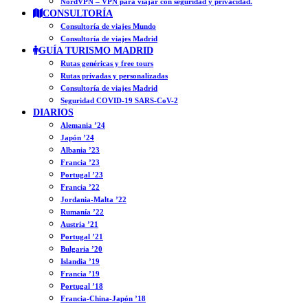
NordVPN – VPN para viajar con seguridad y privacidad.
CONSULTORÍA
Consultoría de viajes Mundo
Consultoría de viajes Madrid
GUÍA TURISMO MADRID
Rutas genéricas y free tours
Rutas privadas y personalizadas
Consultoría de viajes Madrid
Seguridad COVID-19 SARS-CoV-2
DIARIOS
Alemania ’24
Japón ’24
Albania ’23
Francia ’23
Portugal ’23
Francia ’22
Jordania-Malta ’22
Rumanía ’22
Austria ’21
Portugal ’21
Bulgaria ’20
Islandia ’19
Francia ’19
Portugal ’18
Francia-China-Japón ’18