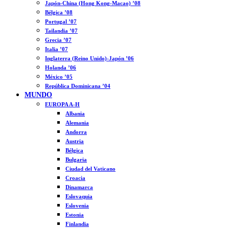
Japón-China (Hong Kong-Macao) ’08
Bélgica ’08
Portugal ’07
Tailandia ’07
Grecia ’07
Italia ’07
Inglaterra (Reino Unido)-Japón ’06
Holanda ’06
México ’05
República Dominicana ’04
MUNDO
EUROPA A-H
Albania
Alemania
Andorra
Austria
Bélgica
Bulgaria
Ciudad del Vaticano
Croacia
Dinamarca
Eslovaquia
Eslovenia
Estonia
Finlandia