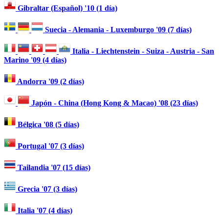
Gibraltar (Español) '10 (1 día)
Suecia - Alemania - Luxemburgo '09 (7 días)
Italia - Liechtenstein - Suiza - Austria - San
Marino '09 (4 días)
Andorra '09 (2 días)
Japón - China (Hong Kong & Macao) '08 (23 días)
Bélgica '08 (5 días)
Portugal '07 (3 días)
Tailandia '07 (15 días)
Grecia '07 (3 días)
Italia '07 (4 días)