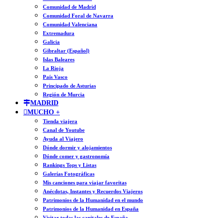
Comunidad de Madrid
Comunidad Foral de Navarra
Comunidad Valenciana
Extremadura
Galicia
Gibraltar (Español)
Islas Baleares
La Rioja
País Vasco
Principado de Asturias
Región de Murcia
MADRID
MUCHO +
Tienda viajera
Canal de Youtube
Ayuda al Viajero
Dónde dormir y alojamientos
Dónde comer y gastronomía
Rankings Tops y Listas
Galerías Fotográficas
Mis canciones para viajar favoritas
Anécdotas, Instantes y Recuerdos Viajeros
Patrimonios de la Humanidad en el mundo
Patrimonios de la Humanidad en España
Visitar todas las capitales de España