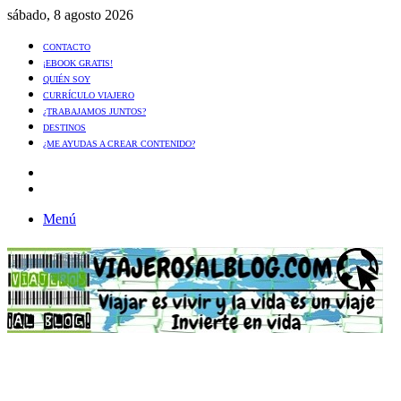
sábado, 8 agosto 2026
CONTACTO
¡EBOOK GRATIS!
QUIÉN SOY
CURRÍCULO VIAJERO
¿TRABAJAMOS JUNTOS?
DESTINOS
¿ME AYUDAS A CREAR CONTENIDO?
Artículo
al
Buscar
azar
Menú