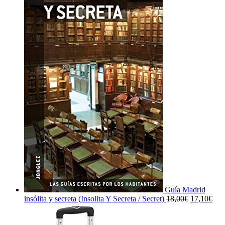
Guía Madrid
El
El
insólita y secreta (Insolita Y Secreta / Secret)
18,00
€
17,10
€
precio
prec
original
actu