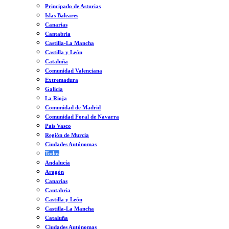
Principado de Asturias
Islas Baleares
Canarias
Cantabria
Castilla-La Mancha
Castilla y León
Cataluña
Comunidad Valenciana
Extremadura
Galicia
La Rioja
Comunidad de Madrid
Comunidad Foral de Navarra
País Vasco
Región de Murcia
Ciudades Autónomas
Todos
Andalucía
Aragón
Canarias
Cantabria
Castilla y León
Castilla-La Mancha
Cataluña
Ciudades Autónomas