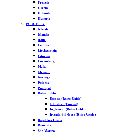
Francia
Grecia
Holanda
Hungría
EUROPA I-Z
Irlanda
Islandia
Italia
Letonia
Liechtenstein
Lituania
Luxemburgo
Malta
Mónaco
Noruega
Polonia
Portugal
Reino Unido
Escocia (Reino Unido)
Gibraltar (Español)
Inglaterra (Reino Unido)
Irlanda del Norte (Reino Unido)
República Checa
Rumanía
San Marino