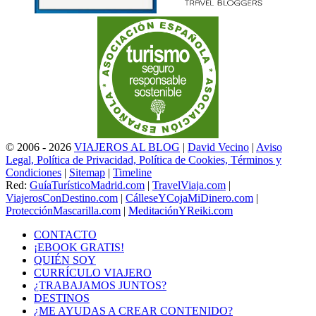
© 2006 - 2026
VIAJEROS AL BLOG
|
David Vecino
|
Aviso
Legal, Política de Privacidad, Política de Cookies, Términos y
Condiciones
|
Sitemap
|
Timeline
Red:
GuíaTurísticoMadrid.com
|
TravelViaja.com
|
ViajerosConDestino.com
|
CálleseYCojaMiDinero.com
|
ProtecciónMascarilla.com
|
MeditaciónYReiki.com
CONTACTO
¡EBOOK GRATIS!
QUIÉN SOY
CURRÍCULO VIAJERO
¿TRABAJAMOS JUNTOS?
DESTINOS
¿ME AYUDAS A CREAR CONTENIDO?