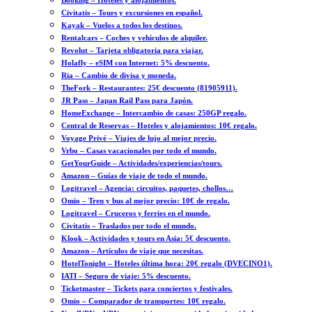
Booking – Hoteles y alojamientos.
Civitatis – Tours y excursiones en español.
Kayak – Vuelos a todos los destinos.
Rentalcars – Coches y vehículos de alquiler.
Revolut – Tarjeta obligatoria para viajar.
Holafly – eSIM con Internet: 5% descuento.
Ria – Cambio de divisa y moneda.
TheFork – Restaurantes: 25€ descuento (81905911).
JR Pass – Japan Rail Pass para Japón.
HomeExchange – Intercambio de casas: 250GP regalo.
Central de Reservas – Hoteles y alojamientos: 10€ regalo.
Voyage Privé – Viajes de lujo al mejor precio.
Vrbo – Casas vacacionales por todo el mundo.
GetYourGuide – Actividades/experiencias/tours.
Amazon – Guías de viaje de todo el mundo.
Logitravel – Agencia: circuitos, paquetes, chollos…
Omio – Tren y bus al mejor precio: 10€ de regalo.
Logitravel – Cruceros y ferries en el mundo.
Civitatis – Traslados por todo el mundo.
Klook – Actividades y tours en Asia: 5€ descuento.
Amazon – Artículos de viaje que necesitas.
HotelTonight – Hoteles última hora: 20€ regalo (DVECINO1).
IATI – Seguro de viaje: 5% descuento.
Ticketmaster – Tickets para conciertos y festivales.
Omio – Comparador de transportes: 10€ regalo.