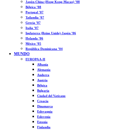
Japón-China (Hong Kong-Macao) ’08
Bélgica ’08
Portugal ’07
Tailandia ’07
Grecia ’07
Italia ’07
Inglaterra (Reino Unido)-Japón ’06
Holanda ’06
México ’05
República Dominicana ’04
MUNDO
EUROPA A-H
Albania
Alemania
Andorra
Austria
Bélgica
Bulgaria
Ciudad del Vaticano
Croacia
Dinamarca
Eslovaquia
Eslovenia
Estonia
Finlandia