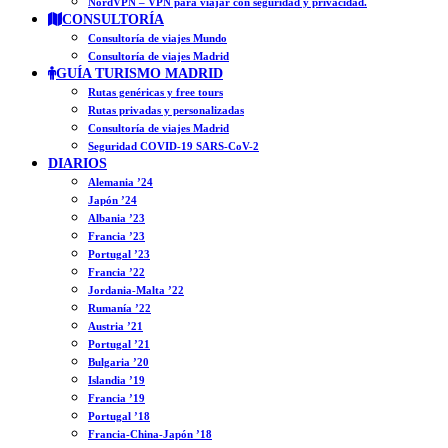
NordVPN – VPN para viajar con seguridad y privacidad.
CONSULTORÍA
Consultoría de viajes Mundo
Consultoría de viajes Madrid
GUÍA TURISMO MADRID
Rutas genéricas y free tours
Rutas privadas y personalizadas
Consultoría de viajes Madrid
Seguridad COVID-19 SARS-CoV-2
DIARIOS
Alemania ’24
Japón ’24
Albania ’23
Francia ’23
Portugal ’23
Francia ’22
Jordania-Malta ’22
Rumanía ’22
Austria ’21
Portugal ’21
Bulgaria ’20
Islandia ’19
Francia ’19
Portugal ’18
Francia-China-Japón ’18