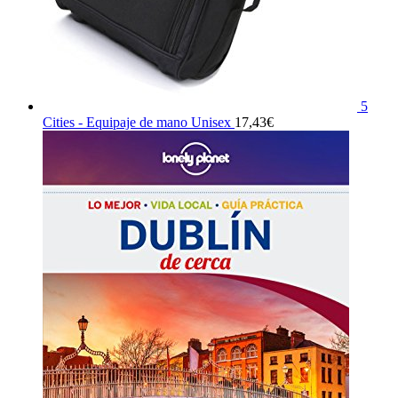
5
Cities - Equipaje de mano Unisex
17,43
€