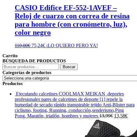
CASIO Edifice EF-552-1AVEF –
Reloj de cuarzo con correa de resina
para hombre (con cronómetro, luz),
color negro
El
El
110,00
€
75,24
€
¡LO QUIERO PERO YA!
precio
precio
Carrito
original
actual
BÚSQUEDA DE PRODUCTOS
era:
es:
Buscar
110,00€.
75,24€.
Buscar
por:
Categorías de productos
Productos
Ejecutando calcetines COOLMAX MEIKAN ,deportes
profesionales pares de calcetines de deporte [1] repele la
humedad de secado rápido transpirable tejido Anti-Blister para
ciclismo, footing, Running, conducción,senderismo,Ping
El
El
Pong, Maratón, triatlón, hombres y mujeres
13,99
€
13,58
€
precio
prec
original
actua
era:
es: