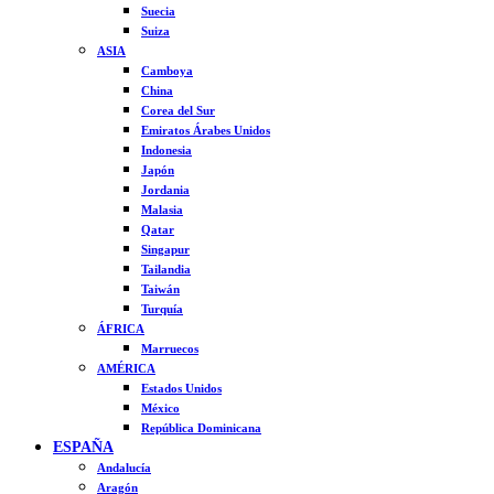
Suecia
Suiza
ASIA
Camboya
China
Corea del Sur
Emiratos Árabes Unidos
Indonesia
Japón
Jordania
Malasia
Qatar
Singapur
Tailandia
Taiwán
Turquía
ÁFRICA
Marruecos
AMÉRICA
Estados Unidos
México
República Dominicana
ESPAÑA
Andalucía
Aragón