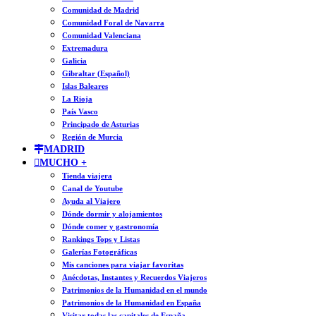
Comunidad de Madrid
Comunidad Foral de Navarra
Comunidad Valenciana
Extremadura
Galicia
Gibraltar (Español)
Islas Baleares
La Rioja
País Vasco
Principado de Asturias
Región de Murcia
MADRID
MUCHO +
Tienda viajera
Canal de Youtube
Ayuda al Viajero
Dónde dormir y alojamientos
Dónde comer y gastronomía
Rankings Tops y Listas
Galerías Fotográficas
Mis canciones para viajar favoritas
Anécdotas, Instantes y Recuerdos Viajeros
Patrimonios de la Humanidad en el mundo
Patrimonios de la Humanidad en España
Visitar todas las capitales de España