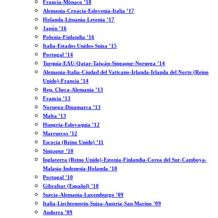
Francia-Mónaco ’18
Alemania-Croacia-Eslovenia-Italia ’17
Holanda-Lituania-Letonia ’17
Japón ’16
Polonia-Finlandia ’16
Italia-Estados Unidos-Suiza ’15
Portugal ’14
Turquía-EAU-Qatar-Taiwán-Singapur-Noruega ’14
Alemania-Italia-Ciudad del Vaticano-Irlanda-Irlanda del Norte (Reino
Unido)-Francia ’14
Rep. Checa-Alemania ’13
Francia ’13
Noruega-Dinamarca ’13
Malta ’13
Hungría-Eslovaquia ’12
Marruecos ’12
Escocia (Reino Unido) ’11
Singapur ’10
Inglaterra (Reino Unido)-Estonia-Finlandia-Corea del Sur-Camboya-
Malasia-Indonesia-Holanda ’10
Portugal ’10
Gibraltar (Español) ’10
Suecia-Alemania-Luxemburgo ’09
Italia-Liechtenstein-Suiza-Austria-San Marino ’09
Andorra ’09