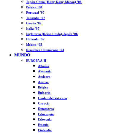
Japón-China (Hong Kong-Macao) ’08
Bélgica ’08
Portugal ’07
Tailandia ’07
Grecia ’07
Italia ’07
Inglaterra (Reino Unido)-Japón ’06
Holanda ’06
México ’05
República Dominicana ’04
MUNDO
EUROPA A-H
Albania
Alemania
Andorra
Austria
Bélgica
Bulgaria
Ciudad del Vaticano
Croacia
Dinamarca
Eslovaquia
Eslovenia
Estonia
Finlandia