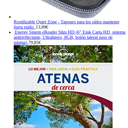
Reutilizable Quiet Zone - Tapones para los oídos mantener
fuera ruido.
13,99
€
Energy Sistem eReader Slim HD (6" Eink Carta HD, sistema
antirreflectante, Ultraligero, 8GB, botón lateral paso de
página)
79,85
€