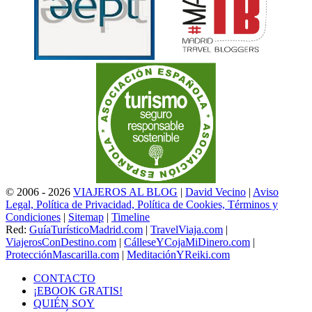
© 2006 - 2026
VIAJEROS AL BLOG
|
David Vecino
|
Aviso
Legal, Política de Privacidad, Política de Cookies, Términos y
Condiciones
|
Sitemap
|
Timeline
Red:
GuíaTurísticoMadrid.com
|
TravelViaja.com
|
ViajerosConDestino.com
|
CálleseYCojaMiDinero.com
|
ProtecciónMascarilla.com
|
MeditaciónYReiki.com
CONTACTO
¡EBOOK GRATIS!
QUIÉN SOY