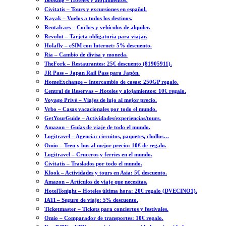
Booking – Hoteles y alojamientos.
Civitatis – Tours y excursiones en español.
Kayak – Vuelos a todos los destinos.
Rentalcars – Coches y vehículos de alquiler.
Revolut – Tarjeta obligatoria para viajar.
Holafly – eSIM con Internet: 5% descuento.
Ria – Cambio de divisa y moneda.
TheFork – Restaurantes: 25€ descuento (81905911).
JR Pass – Japan Rail Pass para Japón.
HomeExchange – Intercambio de casas: 250GP regalo.
Central de Reservas – Hoteles y alojamientos: 10€ regalo.
Voyage Privé – Viajes de lujo al mejor precio.
Vrbo – Casas vacacionales por todo el mundo.
GetYourGuide – Actividades/experiencias/tours.
Amazon – Guías de viaje de todo el mundo.
Logitravel – Agencia: circuitos, paquetes, chollos…
Omio – Tren y bus al mejor precio: 10€ de regalo.
Logitravel – Cruceros y ferries en el mundo.
Civitatis – Traslados por todo el mundo.
Klook – Actividades y tours en Asia: 5€ descuento.
Amazon – Artículos de viaje que necesitas.
HotelTonight – Hoteles última hora: 20€ regalo (DVECINO1).
IATI – Seguro de viaje: 5% descuento.
Ticketmaster – Tickets para conciertos y festivales.
Omio – Comparador de transportes: 10€ regalo.