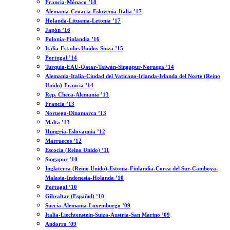
Francia-Mónaco ’18
Alemania-Croacia-Eslovenia-Italia ’17
Holanda-Lituania-Letonia ’17
Japón ’16
Polonia-Finlandia ’16
Italia-Estados Unidos-Suiza ’15
Portugal ’14
Turquía-EAU-Qatar-Taiwán-Singapur-Noruega ’14
Alemania-Italia-Ciudad del Vaticano-Irlanda-Irlanda del Norte (Reino
Unido)-Francia ’14
Rep. Checa-Alemania ’13
Francia ’13
Noruega-Dinamarca ’13
Malta ’13
Hungría-Eslovaquia ’12
Marruecos ’12
Escocia (Reino Unido) ’11
Singapur ’10
Inglaterra (Reino Unido)-Estonia-Finlandia-Corea del Sur-Camboya-
Malasia-Indonesia-Holanda ’10
Portugal ’10
Gibraltar (Español) ’10
Suecia-Alemania-Luxemburgo ’09
Italia-Liechtenstein-Suiza-Austria-San Marino ’09
Andorra ’09