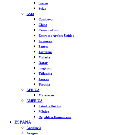
Suecia
Suiza
ASIA
Camboya
China
Corea del Sur
Emiratos Árabes Unidos
Indonesia
Japón
Jordania
Malasia
Qatar
Singapur
Tailandia
Taiwán
Turquía
ÁFRICA
Marruecos
AMÉRICA
Estados Unidos
México
República Dominicana
ESPAÑA
Andalucía
Aragón