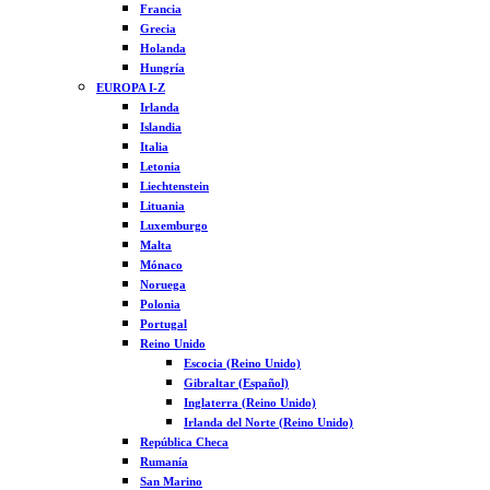
Francia
Grecia
Holanda
Hungría
EUROPA I-Z
Irlanda
Islandia
Italia
Letonia
Liechtenstein
Lituania
Luxemburgo
Malta
Mónaco
Noruega
Polonia
Portugal
Reino Unido
Escocia (Reino Unido)
Gibraltar (Español)
Inglaterra (Reino Unido)
Irlanda del Norte (Reino Unido)
República Checa
Rumanía
San Marino