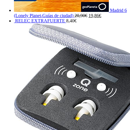
Madrid 6
El
El
(Lonely Planet-Guías de ciudad)
20,90
€
19,86
€
precio
precio
RELEC EXTRAFUERTE
8,40
€
original
actual
era:
es:
20,90€.
19,86€.