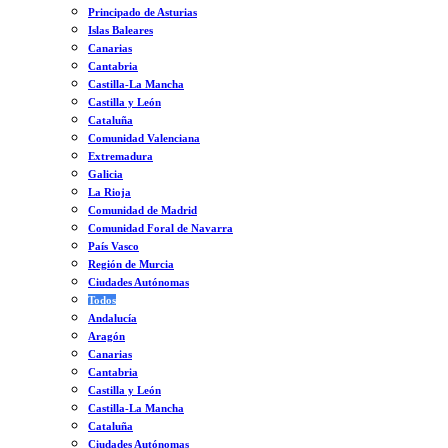
Principado de Asturias
Islas Baleares
Canarias
Cantabria
Castilla-La Mancha
Castilla y León
Cataluña
Comunidad Valenciana
Extremadura
Galicia
La Rioja
Comunidad de Madrid
Comunidad Foral de Navarra
País Vasco
Región de Murcia
Ciudades Autónomas
Todos
Andalucía
Aragón
Canarias
Cantabria
Castilla y León
Castilla-La Mancha
Cataluña
Ciudades Autónomas