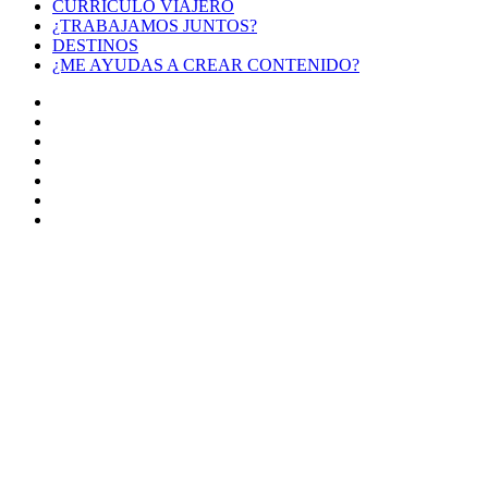
CURRÍCULO VIAJERO
¿TRABAJAMOS JUNTOS?
DESTINOS
¿ME AYUDAS A CREAR CONTENIDO?
Facebook
X
LinkedIn
YouTube
Instagram
TikTok
Buy
Me
Botón
a
volver
Coffee
arriba