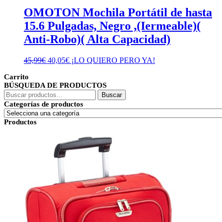
OMOTON Mochila Portátil de hasta
15.6 Pulgadas, Negro ,(Iermeable)(
Anti-Robo)( Alta Capacidad)
El
El
45,99
€
40,05
€
¡LO QUIERO PERO YA!
precio
precio
Carrito
original
actual
BÚSQUEDA DE PRODUCTOS
era:
es:
Buscar
45,99€.
40,05€.
Buscar
por:
Categorías de productos
Productos