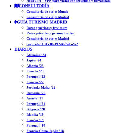
NordVPN – VPN para viajar con seguridad y privacidad.
CONSULTORÍA
Consultoría de viajes Mundo
Consultoría de viajes Madrid
GUÍA TURISMO MADRID
Rutas genéricas y free tours
Rutas privadas y personalizadas
Consultoría de viajes Madrid
Seguridad COVID-19 SARS-CoV-2
DIARIOS
Alemania ’24
Japón ’24
Albania ’23
Francia ’23
Portugal ’23
Francia ’22
Jordania-Malta ’22
Rumanía ’22
Austria ’21
Portugal ’21
Bulgaria ’20
Islandia ’19
Francia ’19
Portugal ’18
Francia-China-Japón ’18