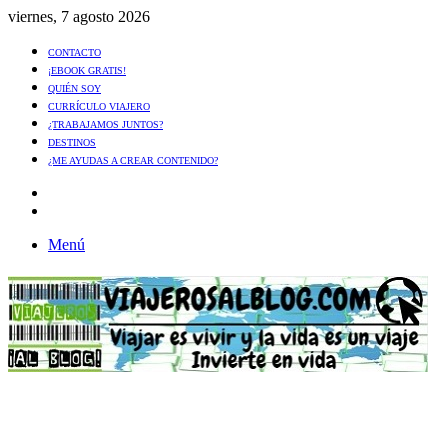
viernes, 7 agosto 2026
CONTACTO
¡EBOOK GRATIS!
QUIÉN SOY
CURRÍCULO VIAJERO
¿TRABAJAMOS JUNTOS?
DESTINOS
¿ME AYUDAS A CREAR CONTENIDO?
Artículo
al
Buscar
azar
Menú