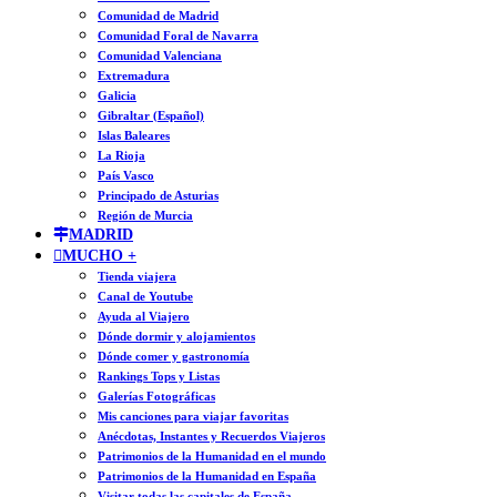
Comunidad de Madrid
Comunidad Foral de Navarra
Comunidad Valenciana
Extremadura
Galicia
Gibraltar (Español)
Islas Baleares
La Rioja
País Vasco
Principado de Asturias
Región de Murcia
MADRID
MUCHO +
Tienda viajera
Canal de Youtube
Ayuda al Viajero
Dónde dormir y alojamientos
Dónde comer y gastronomía
Rankings Tops y Listas
Galerías Fotográficas
Mis canciones para viajar favoritas
Anécdotas, Instantes y Recuerdos Viajeros
Patrimonios de la Humanidad en el mundo
Patrimonios de la Humanidad en España
Visitar todas las capitales de España