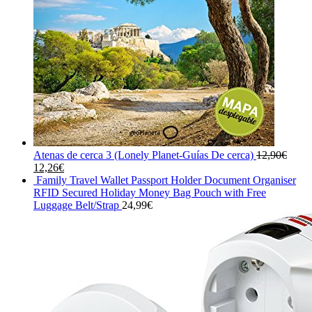
Atenas de cerca 3 (Lonely Planet-Guías De cerca)
12,90
€
El
El
12,26
€
precio
precio
Family Travel Wallet Passport Holder Document Organiser
original
actual
RFID Secured Holiday Money Bag Pouch with Free
era:
es:
Luggage Belt/Strap
24,99
€
12,90€.
12,26€.