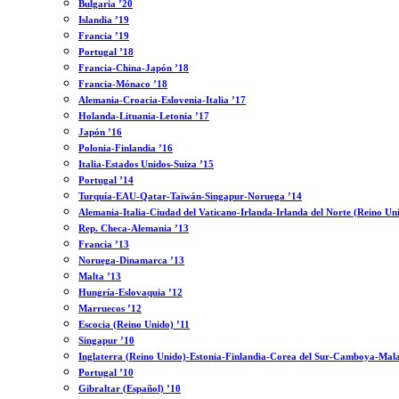
Bulgaria ’20
Islandia ’19
Francia ’19
Portugal ’18
Francia-China-Japón ’18
Francia-Mónaco ’18
Alemania-Croacia-Eslovenia-Italia ’17
Holanda-Lituania-Letonia ’17
Japón ’16
Polonia-Finlandia ’16
Italia-Estados Unidos-Suiza ’15
Portugal ’14
Turquía-EAU-Qatar-Taiwán-Singapur-Noruega ’14
Alemania-Italia-Ciudad del Vaticano-Irlanda-Irlanda del Norte (Reino Un
Rep. Checa-Alemania ’13
Francia ’13
Noruega-Dinamarca ’13
Malta ’13
Hungría-Eslovaquia ’12
Marruecos ’12
Escocia (Reino Unido) ’11
Singapur ’10
Inglaterra (Reino Unido)-Estonia-Finlandia-Corea del Sur-Camboya-Mala
Portugal ’10
Gibraltar (Español) ’10