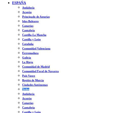
ESPAÑA
Andalucía
Aragón
Principado de Asturias
Islas Baleares
Canarias
Cantabria
Castilla-La Mancha
Castilla y León
Cataluña
Comunidad Valenciana
Extremadura
Galicia
La Rioja
Comunidad de Madrid
Comunidad Foral de Navarra
País Vasco
Región de Murcia
Ciudades Autónomas
Todos
Andalucía
Aragón
Canarias
Cantabria
Castilla y León