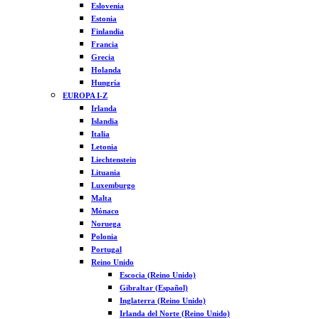
Eslovenia
Estonia
Finlandia
Francia
Grecia
Holanda
Hungría
EUROPA I-Z
Irlanda
Islandia
Italia
Letonia
Liechtenstein
Lituania
Luxemburgo
Malta
Mónaco
Noruega
Polonia
Portugal
Reino Unido
Escocia (Reino Unido)
Gibraltar (Español)
Inglaterra (Reino Unido)
Irlanda del Norte (Reino Unido)