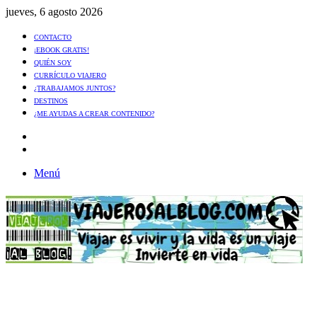
jueves, 6 agosto 2026
CONTACTO
¡EBOOK GRATIS!
QUIÉN SOY
CURRÍCULO VIAJERO
¿TRABAJAMOS JUNTOS?
DESTINOS
¿ME AYUDAS A CREAR CONTENIDO?
Artículo
al
Buscar
azar
Menú