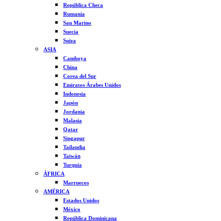
República Checa
Rumanía
San Marino
Suecia
Suiza
ASIA
Camboya
China
Corea del Sur
Emiratos Árabes Unidos
Indonesia
Japón
Jordania
Malasia
Qatar
Singapur
Tailandia
Taiwán
Turquía
ÁFRICA
Marruecos
AMÉRICA
Estados Unidos
México
República Dominicana