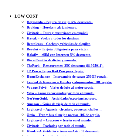
LOW COST
Heymondo – Seguro de viaje: 5% descuento.
Booking – Hoteles y alojamientos.
Civitatis – Tours y excursiones en español.
Kayak – Vuelos a todos los destinos.
Rentalcars – Coches y vehículos de alquiler.
Revolut – Tarjeta obligatoria para viajar.
Holafly – eSIM con Internet: 5% descuento.
Ria – Cambio de divisa y moneda.
TheFork – Restaurantes: 25€ descuento (81905911).
JR Pass – Japan Rail Pass para Japón.
HomeExchange – Intercambio de casas: 250GP regalo.
Central de Reservas – Hoteles y alojamientos: 10€ regalo.
Voyage Privé – Viajes de lujo al mejor precio.
Vrbo – Casas vacacionales por todo el mundo.
GetYourGuide – Actividades/experiencias/tours.
Amazon – Guías de viaje de todo el mundo.
Logitravel – Agencia: circuitos, paquetes, chollos…
Omio – Tren y bus al mejor precio: 10€ de regalo.
Logitravel – Cruceros y ferries en el mundo.
Civitatis – Traslados por todo el mundo.
Klook – Actividades y tours en Asia: 5€ descuento.