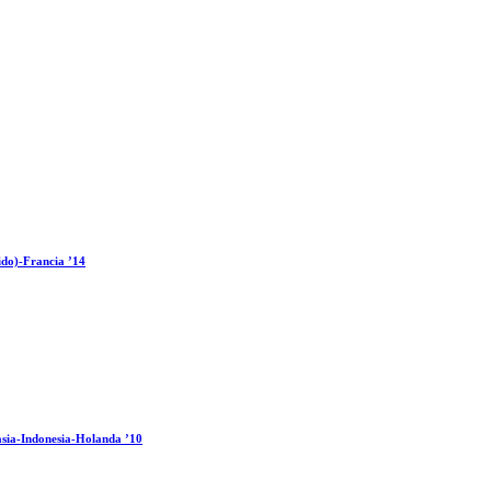
ido)-Francia ’14
sia-Indonesia-Holanda ’10