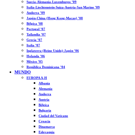
Suecia-Alemania-Luxemburgo ’09
Italia-Liechtenstein-Suiza-Austria-San Marino ’09
Andorra ’09
Japón-China (Hong Kong-Macao) ’08
Bélgica ’08
Portugal ’07
Tailandia ’07
Grecia ’07
Italia ’07
Inglaterra (Reino Unido)-Japón ’06
Holanda ’06
México ’05
República Dominicana ’04
MUNDO
EUROPA A-H
Albania
Alemania
Andorra
Austria
Bélgica
Bulgaria
Ciudad del Vaticano
Croacia
Dinamarca
Eslovaquia