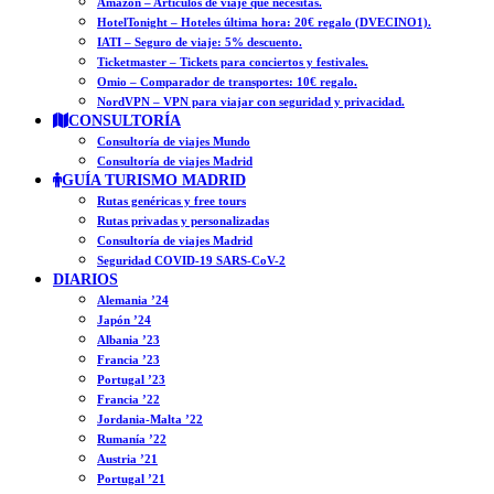
Amazon – Artículos de viaje que necesitas.
HotelTonight – Hoteles última hora: 20€ regalo (DVECINO1).
IATI – Seguro de viaje: 5% descuento.
Ticketmaster – Tickets para conciertos y festivales.
Omio – Comparador de transportes: 10€ regalo.
NordVPN – VPN para viajar con seguridad y privacidad.
CONSULTORÍA
Consultoría de viajes Mundo
Consultoría de viajes Madrid
GUÍA TURISMO MADRID
Rutas genéricas y free tours
Rutas privadas y personalizadas
Consultoría de viajes Madrid
Seguridad COVID-19 SARS-CoV-2
DIARIOS
Alemania ’24
Japón ’24
Albania ’23
Francia ’23
Portugal ’23
Francia ’22
Jordania-Malta ’22
Rumanía ’22
Austria ’21
Portugal ’21