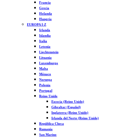
Francia
Grecia
Holanda
Hungría
EUROPA I-Z
Irlanda
Islandia
Italia
Letonia
Liechtenstein
Lituania
Luxemburgo
Malta
Mónaco
Noruega
Polonia
Portugal
Reino Unido
Escocia (Reino Unido)
Gibraltar (Español)
Inglaterra (Reino Unido)
Irlanda del Norte (Reino Unido)
República Checa
Rumanía
San Marino