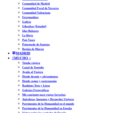
Comunidad de Madrid
Comunidad Foral de Navarra
Comunidad Valenciana
Extremadura
Galicia
Gibraltar (Español)
Islas Baleares
La Rioja
País Vasco
Principado de Asturias
Región de Murcia
MADRID
MUCHO +
Tienda viajera
Canal de Youtube
Ayuda al Viajero
Dónde dormir y alojamientos
Dónde comer y gastronomía
Rankings Tops y Listas
Galerías Fotográficas
Mis canciones para viajar favoritas
Anécdotas, Instantes y Recuerdos Viajeros
Patrimonios de la Humanidad en el mundo
Patrimonios de la Humanidad en España
Visitar todas las capitales de España