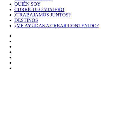
QUIÉN SOY
CURRÍCULO VIAJERO
¿TRABAJAMOS JUNTOS?
DESTINOS
¿ME AYUDAS A CREAR CONTENIDO?
Facebook
X
LinkedIn
YouTube
Instagram
TikTok
Buy
Me
Botón
a
volver
Coffee
arriba