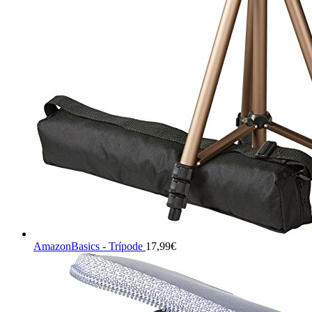
AmazonBasics - Trípode
17,99
€