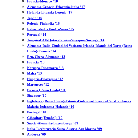
Francia-Mónaco ’18
Alemania-Croacia-Eslovenia-Italia ’17
Holanda-Lituania-Letonia ’17
Japón ’16
Polonia-Finlandia ’16
Italia-Estados Unidos-Suiza ’15
Portugal ’14
Turquía-EAU-Qatar-Taiwán-Singapur-Noruega ’14
Alemania-Italia-Ciudad del Vaticano-Irlanda-Irlanda del Norte (Reino
Unido)-Francia ’14
Rep. Checa-Alemania ’13
Francia ’13
Noruega-Dinamarca ’13
Malta ’13
Hungría-Eslovaquia ’12
Marruecos ’12
Escocia (Reino Unido) ’11
Singapur ’10
Inglaterra (Reino Unido)-Estonia-Finlandia-Corea del Sur-Camboya-
Malasia-Indonesia-Holanda ’10
Portugal ’10
Gibraltar (Español) ’10
Suecia-Alemania-Luxemburgo ’09
Italia-Liechtenstein-Suiza-Austria-San Marino ’09
Andorra ’09