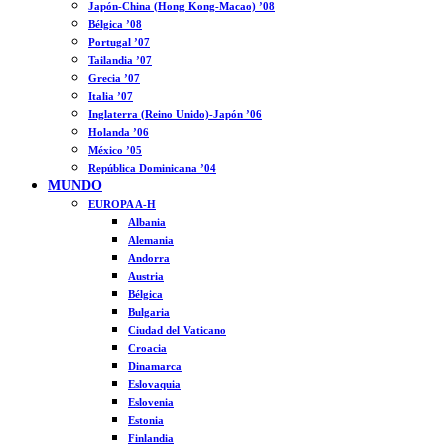
Japón-China (Hong Kong-Macao) ’08
Bélgica ’08
Portugal ’07
Tailandia ’07
Grecia ’07
Italia ’07
Inglaterra (Reino Unido)-Japón ’06
Holanda ’06
México ’05
República Dominicana ’04
MUNDO
EUROPA A-H
Albania
Alemania
Andorra
Austria
Bélgica
Bulgaria
Ciudad del Vaticano
Croacia
Dinamarca
Eslovaquia
Eslovenia
Estonia
Finlandia