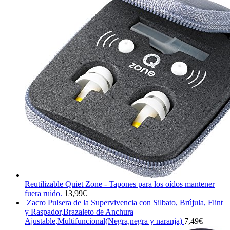
Reutilizable Quiet Zone - Tapones para los oídos mantener
fuera ruido.
13,99
€
Zacro Pulsera de la Supervivencia con Silbato, Brújula, Flint
y Raspador,Brazaleto de Anchura
Ajustable,Multifuncional(Negra,negra y naranja)
7,49
€