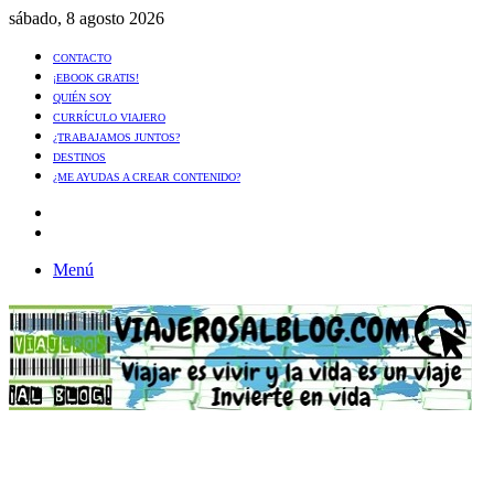
sábado, 8 agosto 2026
CONTACTO
¡EBOOK GRATIS!
QUIÉN SOY
CURRÍCULO VIAJERO
¿TRABAJAMOS JUNTOS?
DESTINOS
¿ME AYUDAS A CREAR CONTENIDO?
Artículo
al
Buscar
azar
Menú