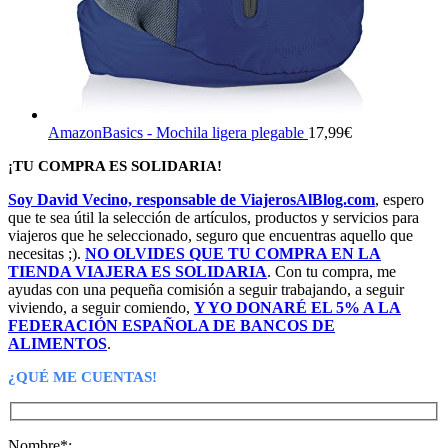
AmazonBasics - Mochila ligera plegable
17,99
€
¡TU COMPRA ES SOLIDARIA!
Soy David Vecino, responsable de ViajerosAlBlog.com
, espero
que te sea útil la selección de artículos, productos y servicios para
viajeros que he seleccionado, seguro que encuentras aquello que
necesitas ;).
NO OLVIDES QUE TU COMPRA EN LA
TIENDA VIAJERA ES SOLIDARIA
. Con tu compra, me
ayudas con una pequeña comisión a seguir trabajando, a seguir
viviendo, a seguir comiendo,
Y YO DONARÉ EL 5% A LA
FEDERACIÓN ESPAÑOLA DE BANCOS DE
ALIMENTOS
.
¿QUÉ ME CUENTAS!
Nombre*: