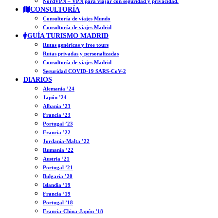
NordVPN – VPN para viajar con seguridad y privacidad.
CONSULTORÍA
Consultoría de viajes Mundo
Consultoría de viajes Madrid
GUÍA TURISMO MADRID
Rutas genéricas y free tours
Rutas privadas y personalizadas
Consultoría de viajes Madrid
Seguridad COVID-19 SARS-CoV-2
DIARIOS
Alemania ’24
Japón ’24
Albania ’23
Francia ’23
Portugal ’23
Francia ’22
Jordania-Malta ’22
Rumanía ’22
Austria ’21
Portugal ’21
Bulgaria ’20
Islandia ’19
Francia ’19
Portugal ’18
Francia-China-Japón ’18