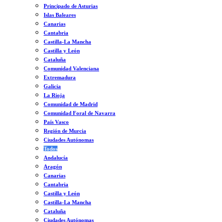
Principado de Asturias
Islas Baleares
Canarias
Cantabria
Castilla-La Mancha
Castilla y León
Cataluña
Comunidad Valenciana
Extremadura
Galicia
La Rioja
Comunidad de Madrid
Comunidad Foral de Navarra
País Vasco
Región de Murcia
Ciudades Autónomas
Todos
Andalucía
Aragón
Canarias
Cantabria
Castilla y León
Castilla-La Mancha
Cataluña
Ciudades Autónomas