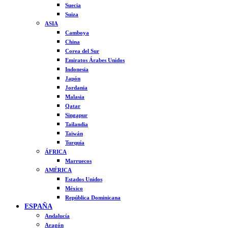
Suecia
Suiza
ASIA
Camboya
China
Corea del Sur
Emiratos Árabes Unidos
Indonesia
Japón
Jordania
Malasia
Qatar
Singapur
Tailandia
Taiwán
Turquía
ÁFRICA
Marruecos
AMÉRICA
Estados Unidos
México
República Dominicana
ESPAÑA
Andalucía
Aragón