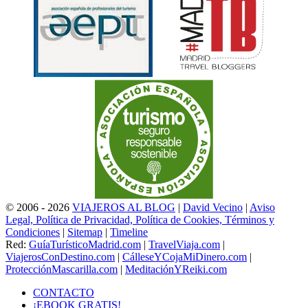
© 2006 - 2026
VIAJEROS AL BLOG
|
David Vecino
|
Aviso
Legal, Política de Privacidad, Política de Cookies, Términos y
Condiciones
|
Sitemap
|
Timeline
Red:
GuíaTurísticoMadrid.com
|
TravelViaja.com
|
ViajerosConDestino.com
|
CálleseYCojaMiDinero.com
|
ProtecciónMascarilla.com
|
MeditaciónYReiki.com
CONTACTO
¡EBOOK GRATIS!