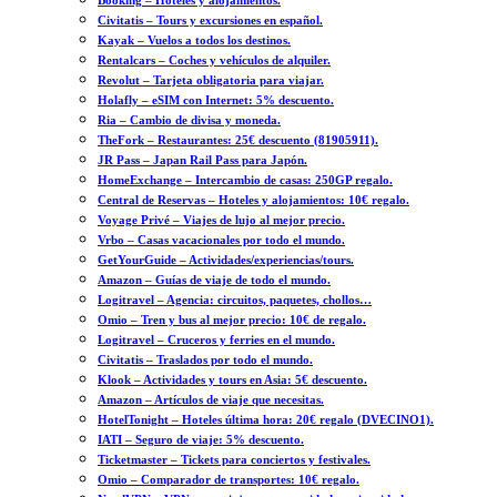
Booking – Hoteles y alojamientos.
Civitatis – Tours y excursiones en español.
Kayak – Vuelos a todos los destinos.
Rentalcars – Coches y vehículos de alquiler.
Revolut – Tarjeta obligatoria para viajar.
Holafly – eSIM con Internet: 5% descuento.
Ria – Cambio de divisa y moneda.
TheFork – Restaurantes: 25€ descuento (81905911).
JR Pass – Japan Rail Pass para Japón.
HomeExchange – Intercambio de casas: 250GP regalo.
Central de Reservas – Hoteles y alojamientos: 10€ regalo.
Voyage Privé – Viajes de lujo al mejor precio.
Vrbo – Casas vacacionales por todo el mundo.
GetYourGuide – Actividades/experiencias/tours.
Amazon – Guías de viaje de todo el mundo.
Logitravel – Agencia: circuitos, paquetes, chollos…
Omio – Tren y bus al mejor precio: 10€ de regalo.
Logitravel – Cruceros y ferries en el mundo.
Civitatis – Traslados por todo el mundo.
Klook – Actividades y tours en Asia: 5€ descuento.
Amazon – Artículos de viaje que necesitas.
HotelTonight – Hoteles última hora: 20€ regalo (DVECINO1).
IATI – Seguro de viaje: 5% descuento.
Ticketmaster – Tickets para conciertos y festivales.
Omio – Comparador de transportes: 10€ regalo.