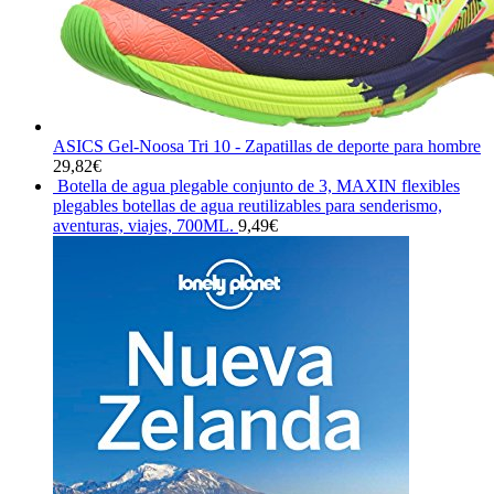
ASICS Gel-Noosa Tri 10 - Zapatillas de deporte para hombre
29,82
€
Botella de agua plegable conjunto de 3, MAXIN flexibles
plegables botellas de agua reutilizables para senderismo,
aventuras, viajes, 700ML.
9,49
€