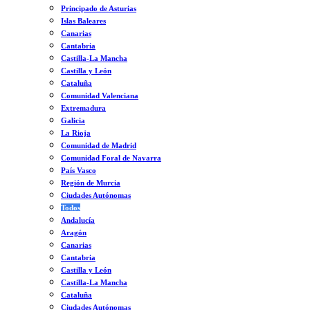
Principado de Asturias
Islas Baleares
Canarias
Cantabria
Castilla-La Mancha
Castilla y León
Cataluña
Comunidad Valenciana
Extremadura
Galicia
La Rioja
Comunidad de Madrid
Comunidad Foral de Navarra
País Vasco
Región de Murcia
Ciudades Autónomas
Todos
Andalucía
Aragón
Canarias
Cantabria
Castilla y León
Castilla-La Mancha
Cataluña
Ciudades Autónomas