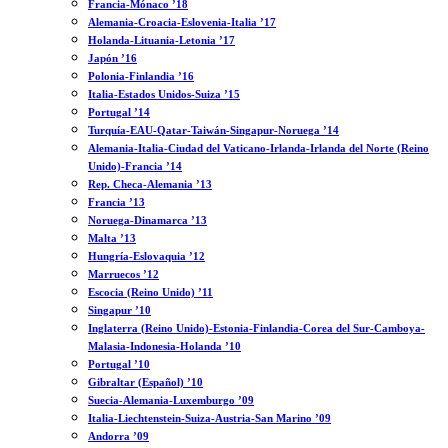
Francia-Mónaco ’18
Alemania-Croacia-Eslovenia-Italia ’17
Holanda-Lituania-Letonia ’17
Japón ’16
Polonia-Finlandia ’16
Italia-Estados Unidos-Suiza ’15
Portugal ’14
Turquía-EAU-Qatar-Taiwán-Singapur-Noruega ’14
Alemania-Italia-Ciudad del Vaticano-Irlanda-Irlanda del Norte (Reino
Unido)-Francia ’14
Rep. Checa-Alemania ’13
Francia ’13
Noruega-Dinamarca ’13
Malta ’13
Hungría-Eslovaquia ’12
Marruecos ’12
Escocia (Reino Unido) ’11
Singapur ’10
Inglaterra (Reino Unido)-Estonia-Finlandia-Corea del Sur-Camboya-
Malasia-Indonesia-Holanda ’10
Portugal ’10
Gibraltar (Español) ’10
Suecia-Alemania-Luxemburgo ’09
Italia-Liechtenstein-Suiza-Austria-San Marino ’09
Andorra ’09