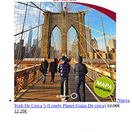
Nueva
York De Cerca 5 (Lonely Planet-Guías De cerca)
12,90
€
El
El
12,26
€
precio
precio
original
actual
era:
es:
12,90€.
12,26€.