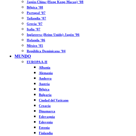
Japón-China (Hong Kong-Macao) ’08
Bélgica ’08
Portugal ’07
Tailandia ’07
Grecia ’07
Italia ’07
Inglaterra (Reino Unido)-Japón ’06
Holanda ’06
México ’05
República Dominicana ’04
MUNDO
EUROPA A-H
Albania
Alemania
Andorra
Austria
Bélgica
Bulgaria
Ciudad del Vaticano
Croacia
Dinamarca
Eslovaquia
Eslovenia
Estonia
Finlandia