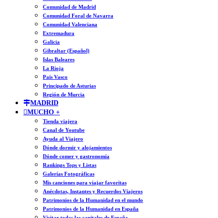
Comunidad de Madrid
Comunidad Foral de Navarra
Comunidad Valenciana
Extremadura
Galicia
Gibraltar (Español)
Islas Baleares
La Rioja
País Vasco
Principado de Asturias
Región de Murcia
MADRID
MUCHO +
Tienda viajera
Canal de Youtube
Ayuda al Viajero
Dónde dormir y alojamientos
Dónde comer y gastronomía
Rankings Tops y Listas
Galerías Fotográficas
Mis canciones para viajar favoritas
Anécdotas, Instantes y Recuerdos Viajeros
Patrimonios de la Humanidad en el mundo
Patrimonios de la Humanidad en España
Visitar todas las capitales de España