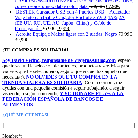
CASIO SGW400HD1BVER - Reloj de caballero de cuarzo,
El
El
correa de acero inoxidable color plata
120,00
€
67,90
€
precio
precio
BESTEK Cargador USB con 4 Puertos USB + Adaptador
original
actual
Viaje Intercambiable Cargador Enchufe 35W 2,4A/5,2A
era:
es:
(EE.UU, RU, UE, AU, Japón, China) y Cable de
El
El
120,00€.
67,90€.
Prolongación
26,99
€
19,99
€
precio
precio
Aerolite Equipaje Maleta ligera con 2 ruedas, Negro
79,99
€
El
El
original
actual
39,99
€
precio
precio
era:
es:
¡TU COMPRA ES SOLIDARIA!
original
actual
26,99€.
19,99€.
era:
es:
Soy David Vecino, responsable de ViajerosAlBlog.com
, espero
79,99€.
39,99€.
que te sea útil la selección de artículos, productos y servicios para
viajeros que he seleccionado, seguro que encuentras aquello que
necesitas ;).
NO OLVIDES QUE TU COMPRA EN LA
TIENDA VIAJERA ES SOLIDARIA
. Con tu compra, me
ayudas con una pequeña comisión a seguir trabajando, a seguir
viviendo, a seguir comiendo,
Y YO DONARÉ EL 5% A LA
FEDERACIÓN ESPAÑOLA DE BANCOS DE
ALIMENTOS
.
¿QUÉ ME CUENTAS!
Nombre*: