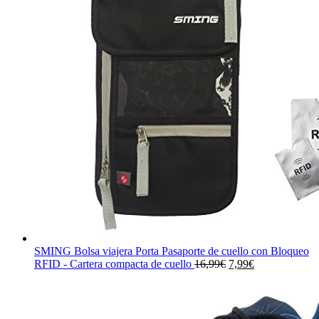
SMING Bolsa viajera Porta Pasaporte de cuello con Bloqueo
El
El
RFID - Cartera compacta de cuello
16,99
€
7,99
€
precio
precio
original
actual
era:
es:
16,99€.
7,99€.