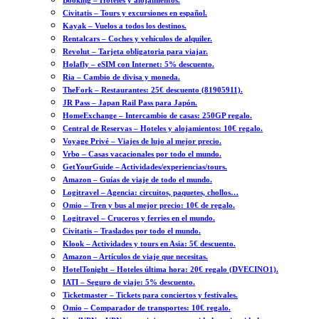
Booking – Hoteles y alojamientos.
Civitatis – Tours y excursiones en español.
Kayak – Vuelos a todos los destinos.
Rentalcars – Coches y vehículos de alquiler.
Revolut – Tarjeta obligatoria para viajar.
Holafly – eSIM con Internet: 5% descuento.
Ria – Cambio de divisa y moneda.
TheFork – Restaurantes: 25€ descuento (81905911).
JR Pass – Japan Rail Pass para Japón.
HomeExchange – Intercambio de casas: 250GP regalo.
Central de Reservas – Hoteles y alojamientos: 10€ regalo.
Voyage Privé – Viajes de lujo al mejor precio.
Vrbo – Casas vacacionales por todo el mundo.
GetYourGuide – Actividades/experiencias/tours.
Amazon – Guías de viaje de todo el mundo.
Logitravel – Agencia: circuitos, paquetes, chollos…
Omio – Tren y bus al mejor precio: 10€ de regalo.
Logitravel – Cruceros y ferries en el mundo.
Civitatis – Traslados por todo el mundo.
Klook – Actividades y tours en Asia: 5€ descuento.
Amazon – Artículos de viaje que necesitas.
HotelTonight – Hoteles última hora: 20€ regalo (DVECINO1).
IATI – Seguro de viaje: 5% descuento.
Ticketmaster – Tickets para conciertos y festivales.
Omio – Comparador de transportes: 10€ regalo.