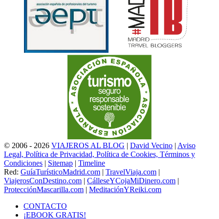
© 2006 - 2026
VIAJEROS AL BLOG
|
David Vecino
|
Aviso
Legal, Política de Privacidad, Política de Cookies, Términos y
Condiciones
|
Sitemap
|
Timeline
Red:
GuíaTurísticoMadrid.com
|
TravelViaja.com
|
ViajerosConDestino.com
|
CálleseYCojaMiDinero.com
|
ProtecciónMascarilla.com
|
MeditaciónYReiki.com
CONTACTO
¡EBOOK GRATIS!