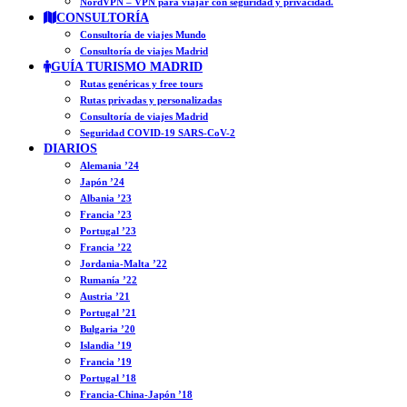
NordVPN – VPN para viajar con seguridad y privacidad.
CONSULTORÍA
Consultoría de viajes Mundo
Consultoría de viajes Madrid
GUÍA TURISMO MADRID
Rutas genéricas y free tours
Rutas privadas y personalizadas
Consultoría de viajes Madrid
Seguridad COVID-19 SARS-CoV-2
DIARIOS
Alemania ’24
Japón ’24
Albania ’23
Francia ’23
Portugal ’23
Francia ’22
Jordania-Malta ’22
Rumanía ’22
Austria ’21
Portugal ’21
Bulgaria ’20
Islandia ’19
Francia ’19
Portugal ’18
Francia-China-Japón ’18