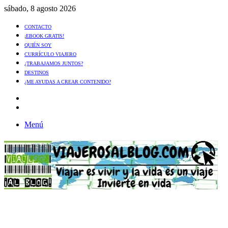
sábado, 8 agosto 2026
CONTACTO
¡EBOOK GRATIS!
QUIÉN SOY
CURRÍCULO VIAJERO
¿TRABAJAMOS JUNTOS?
DESTINOS
¿ME AYUDAS A CREAR CONTENIDO?
Artículo
al
Buscar
azar
Menú