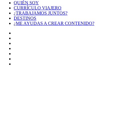
QUIÉN SOY
CURRÍCULO VIAJERO
¿TRABAJAMOS JUNTOS?
DESTINOS
¿ME AYUDAS A CREAR CONTENIDO?
Facebook
X
LinkedIn
YouTube
Instagram
TikTok
Buy
Me
Botón
a
volver
Coffee
arriba