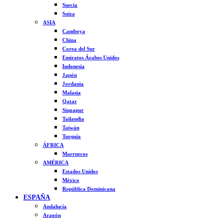
Suecia
Suiza
ASIA
Camboya
China
Corea del Sur
Emiratos Árabes Unidos
Indonesia
Japón
Jordania
Malasia
Qatar
Singapur
Tailandia
Taiwán
Turquía
ÁFRICA
Marruecos
AMÉRICA
Estados Unidos
México
República Dominicana
ESPAÑA
Andalucía
Aragón