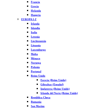
Francia
Grecia
Holanda
Hungría
EUROPA I-Z
Irlanda
Islandia
Italia
Letonia
Liechtenstein
Lituania
Luxemburgo
Malta
Mónaco
Noruega
Polonia
Portugal
Reino Unido
Escocia (Reino Unido)
Gibraltar (Español)
Inglaterra (Reino Unido)
Irlanda del Norte (Reino Unido)
República Checa
Rumanía
San Marino