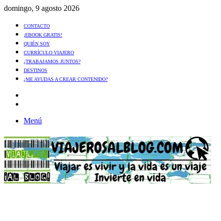
domingo, 9 agosto 2026
CONTACTO
¡EBOOK GRATIS!
QUIÉN SOY
CURRÍCULO VIAJERO
¿TRABAJAMOS JUNTOS?
DESTINOS
¿ME AYUDAS A CREAR CONTENIDO?
Artículo
al
Buscar
azar
Menú