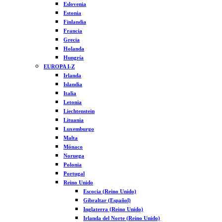
Eslovenia
Estonia
Finlandia
Francia
Grecia
Holanda
Hungría
EUROPA I-Z
Irlanda
Islandia
Italia
Letonia
Liechtenstein
Lituania
Luxemburgo
Malta
Mónaco
Noruega
Polonia
Portugal
Reino Unido
Escocia (Reino Unido)
Gibraltar (Español)
Inglaterra (Reino Unido)
Irlanda del Norte (Reino Unido)