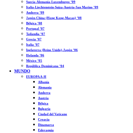
Suecia-Alemania-Luxemburgo ’09
Italia-Liechtenstein-Suiza-Austria-San Marino ’09
Andorra ’09
Japón-China (Hong Kong-Macao) ’08
Bélgica ’08
Portugal ’07
Tailandia ’07
Grecia ’07
Italia ’07
Inglaterra (Reino Unido)-Japón ’06
Holanda ’06
México ’05
República Dominicana ’04
MUNDO
EUROPA A-H
Albania
Alemania
Andorra
Austria
Bélgica
Bulgaria
Ciudad del Vaticano
Croacia
Dinamarca
Eslovaquia