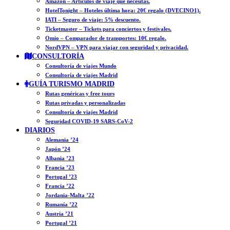
Amazon – Artículos de viaje que necesitas.
HotelTonight – Hoteles última hora: 20€ regalo (DVECINO1).
IATI – Seguro de viaje: 5% descuento.
Ticketmaster – Tickets para conciertos y festivales.
Omio – Comparador de transportes: 10€ regalo.
NordVPN – VPN para viajar con seguridad y privacidad.
CONSULTORÍA
Consultoría de viajes Mundo
Consultoría de viajes Madrid
GUÍA TURISMO MADRID
Rutas genéricas y free tours
Rutas privadas y personalizadas
Consultoría de viajes Madrid
Seguridad COVID-19 SARS-CoV-2
DIARIOS
Alemania ’24
Japón ’24
Albania ’23
Francia ’23
Portugal ’23
Francia ’22
Jordania-Malta ’22
Rumanía ’22
Austria ’21
Portugal ’21