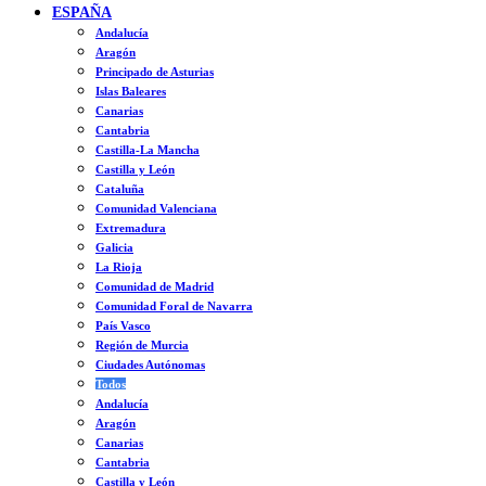
ESPAÑA
Andalucía
Aragón
Principado de Asturias
Islas Baleares
Canarias
Cantabria
Castilla-La Mancha
Castilla y León
Cataluña
Comunidad Valenciana
Extremadura
Galicia
La Rioja
Comunidad de Madrid
Comunidad Foral de Navarra
País Vasco
Región de Murcia
Ciudades Autónomas
Todos
Andalucía
Aragón
Canarias
Cantabria
Castilla y León