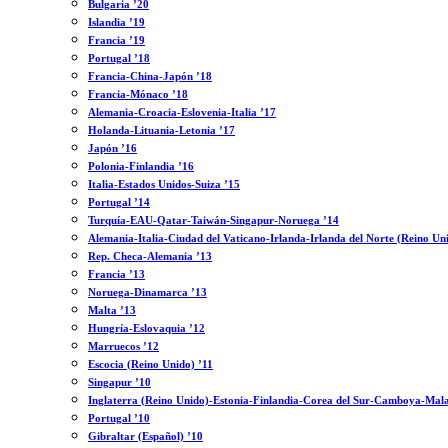
Bulgaria ’20
Islandia ’19
Francia ’19
Portugal ’18
Francia-China-Japón ’18
Francia-Mónaco ’18
Alemania-Croacia-Eslovenia-Italia ’17
Holanda-Lituania-Letonia ’17
Japón ’16
Polonia-Finlandia ’16
Italia-Estados Unidos-Suiza ’15
Portugal ’14
Turquía-EAU-Qatar-Taiwán-Singapur-Noruega ’14
Alemania-Italia-Ciudad del Vaticano-Irlanda-Irlanda del Norte (Reino Un
Rep. Checa-Alemania ’13
Francia ’13
Noruega-Dinamarca ’13
Malta ’13
Hungría-Eslovaquia ’12
Marruecos ’12
Escocia (Reino Unido) ’11
Singapur ’10
Inglaterra (Reino Unido)-Estonia-Finlandia-Corea del Sur-Camboya-Mala
Portugal ’10
Gibraltar (Español) ’10