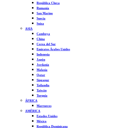
República Checa
Rumanía
San Marino
Suecia
Suiza
ASIA
Camboya
China
Corea del Sur
Emiratos Árabes Unidos
Indonesia
Japón
Jordania
Malasia
Qatar
Singapur
Tailandia
Taiwán
Turquía
ÁFRICA
Marruecos
AMÉRICA
Estados Unidos
México
República Dominicana