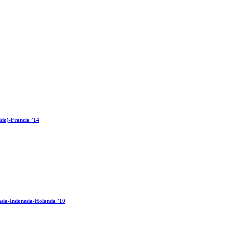
ido)-Francia ’14
sia-Indonesia-Holanda ’10