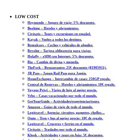
LOW COST
Heymondo – Seguro de viaje: 5% descuento.
Booking – Hoteles y alojamientos.
Civitatis – Tours y excursiones en español.
Kayak – Vuelos a todos los destinos.
Rentalcars – Coches y vehículos de alquiler.
Revolut – Tarjeta obligatoria para viajar.
Holafly – eSIM con Internet: 5% descuento.
Ria – Cambio de divisa y moneda.
TheFork – Restaurantes: 25€ descuento (81905911).
JR Pass – Japan Rail Pass para Japón.
HomeExchange – Intercambio de casas: 250GP regalo.
Central de Reservas – Hoteles y alojamientos: 10€ regalo.
Voyage Privé – Viajes de lujo al mejor precio.
Vrbo – Casas vacacionales por todo el mundo.
GetYourGuide – Actividades/experiencias/tours.
Amazon – Guías de viaje de todo el mundo.
Logitravel – Agencia: circuitos, paquetes, chollos…
Omio – Tren y bus al mejor precio: 10€ de regalo.
Logitravel – Cruceros y ferries en el mundo.
Civitatis – Traslados por todo el mundo.
Klook – Actividades y tours en Asia: 5€ descuento.