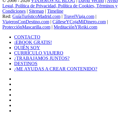
© 2006 - 2026
VIAJEROS AL BLOG
|
David Vecino
|
Aviso
Legal, Política de Privacidad, Política de Cookies, Términos y
Condiciones
|
Sitemap
|
Timeline
Red:
GuíaTurísticoMadrid.com
|
TravelViaja.com
|
ViajerosConDestino.com
|
CálleseYCojaMiDinero.com
|
ProtecciónMascarilla.com
|
MeditaciónYReiki.com
CONTACTO
¡EBOOK GRATIS!
QUIÉN SOY
CURRÍCULO VIAJERO
¿TRABAJAMOS JUNTOS?
DESTINOS
¿ME AYUDAS A CREAR CONTENIDO?
Facebook
X
LinkedIn
YouTube
Instagram
TikTok
Buy
Me
Botón
a
volver
Coffee
arriba