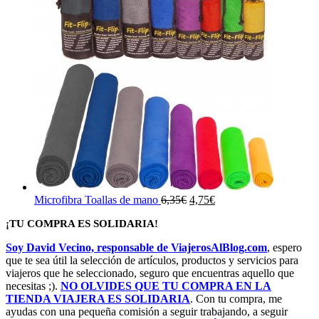
El
El
Microfibra Toallas de mano
6,35
€
4,75
€
precio
precio
¡TU COMPRA ES SOLIDARIA!
original
actual
era:
es:
Soy David Vecino, responsable de ViajerosAlBlog.com
, espero
6,35€.
4,75€.
que te sea útil la selección de artículos, productos y servicios para
viajeros que he seleccionado, seguro que encuentras aquello que
necesitas ;).
NO OLVIDES QUE TU COMPRA EN LA
TIENDA VIAJERA ES SOLIDARIA
. Con tu compra, me
ayudas con una pequeña comisión a seguir trabajando, a seguir