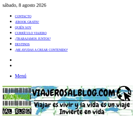
sábado, 8 agosto 2026
CONTACTO
¡EBOOK GRATIS!
QUIÉN SOY
CURRÍCULO VIAJERO
¿TRABAJAMOS JUNTOS?
DESTINOS
¿ME AYUDAS A CREAR CONTENIDO?
Artículo
al
Buscar
azar
Menú