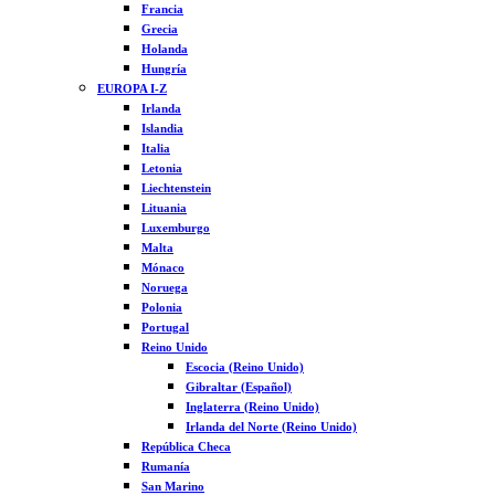
Francia
Grecia
Holanda
Hungría
EUROPA I-Z
Irlanda
Islandia
Italia
Letonia
Liechtenstein
Lituania
Luxemburgo
Malta
Mónaco
Noruega
Polonia
Portugal
Reino Unido
Escocia (Reino Unido)
Gibraltar (Español)
Inglaterra (Reino Unido)
Irlanda del Norte (Reino Unido)
República Checa
Rumanía
San Marino