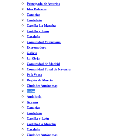
Principado de Asturias
Islas Baleares
Canarias
Cantabria
Castilla-La Mancha
Castilla y León
Cataluña
Comunidad Valenciana
Extremadura
Galicia
La Rioja
Comunidad de Madrid
Comunidad Foral de Navarra
País Vasco
Región de Murcia
Ciudades Autónomas
Todos
Andalucía
Aragón
Canarias
Cantabria
Castilla y León
Castilla-La Mancha
Cataluña
Ciudades Autónomas