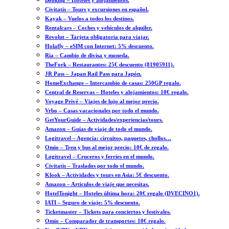
Booking – Hoteles y alojamientos.
Civitatis – Tours y excursiones en español.
Kayak – Vuelos a todos los destinos.
Rentalcars – Coches y vehículos de alquiler.
Revolut – Tarjeta obligatoria para viajar.
Holafly – eSIM con Internet: 5% descuento.
Ria – Cambio de divisa y moneda.
TheFork – Restaurantes: 25€ descuento (81905911).
JR Pass – Japan Rail Pass para Japón.
HomeExchange – Intercambio de casas: 250GP regalo.
Central de Reservas – Hoteles y alojamientos: 10€ regalo.
Voyage Privé – Viajes de lujo al mejor precio.
Vrbo – Casas vacacionales por todo el mundo.
GetYourGuide – Actividades/experiencias/tours.
Amazon – Guías de viaje de todo el mundo.
Logitravel – Agencia: circuitos, paquetes, chollos…
Omio – Tren y bus al mejor precio: 10€ de regalo.
Logitravel – Cruceros y ferries en el mundo.
Civitatis – Traslados por todo el mundo.
Klook – Actividades y tours en Asia: 5€ descuento.
Amazon – Artículos de viaje que necesitas.
HotelTonight – Hoteles última hora: 20€ regalo (DVECINO1).
IATI – Seguro de viaje: 5% descuento.
Ticketmaster – Tickets para conciertos y festivales.
Omio – Comparador de transportes: 10€ regalo.