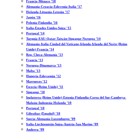
Francia-Mónaco ’18
Alemania-Croacia-Eslovenia-Italia ’17
Holanda-Lituania-Letonia ’17
Japón ’16
Polonia-Finlandia ’16
Italia-Estados Unidos-Suiza ’15
Portugal ’14
Turquía-EAU-Qatar-Taiwán-Singapur-Noruega ’14
Alemania-Italia-Ciudad del Vaticano-Irlanda-Irlanda del Norte (Reino
Unido)-Francia ’14
Rep. Checa-Alemania ’13
Francia ’13
Noruega-Dinamarca ’13
Malta ’13
Hungría-Eslovaquia ’12
Marruecos ’12
Escocia (Reino Unido) ’11
Singapur ’10
Inglaterra (Reino Unido)-Estonia-Finlandia-Corea del Sur-Camboya-
Malasia-Indonesia-Holanda ’10
Portugal ’10
Gibraltar (Español) ’10
Suecia-Alemania-Luxemburgo ’09
Italia-Liechtenstein-Suiza-Austria-San Marino ’09
Andorra ’09