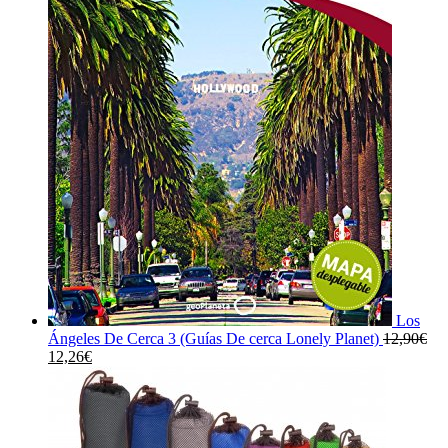
Los
Ángeles De Cerca 3 (Guías De cerca Lonely Planet)
12,90
€
El
El
12,26
€
precio
precio
original
actual
era:
es:
12,90€.
12,26€.