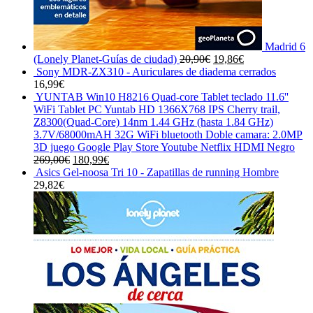
Madrid 6
El
El
(Lonely Planet-Guías de ciudad)
20,90
€
19,86
€
precio
precio
Sony MDR-ZX310 - Auriculares de diadema cerrados
original
actual
16,99
€
era:
es:
YUNTAB Win10 H8216 Quad-core Tablet teclado 11.6''
20,90€.
19,86€.
WiFi Tablet PC Yuntab HD 1366X768 IPS Cherry trail,
Z8300(Quad-Core) 14nm 1.44 GHz (hasta 1.84 GHz)
3.7V/68000mAH 32G WiFi bluetooth Doble camara: 2.0MP
3D juego Google Play Store Youtube Netflix HDMI Negro
El
El
269,00
€
180,99
€
precio
precio
Asics Gel-noosa Tri 10 - Zapatillas de running Hombre
original
actual
29,82
€
era:
es:
269,00€.
180,99€.