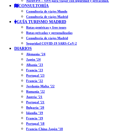
NordVPN – VPN para viajar con seguridad y privacidad.
CONSULTORÍA
Consultoría de viajes Mundo
Consultoría de viajes Madrid
GUÍA TURISMO MADRID
Rutas genéricas y free tours
Rutas privadas y personalizadas
Consultoría de viajes Madrid
Seguridad COVID-19 SARS-CoV-2
DIARIOS
Alemania ’24
Japón ’24
Albania ’23
Francia ’23
Portugal ’23
Francia ’22
Jordania-Malta ’22
Rumanía ’22
Austria ’21
Portugal ’21
Bulgaria ’20
Islandia ’19
Francia ’19
Portugal ’18
Francia-China-Japón ’18