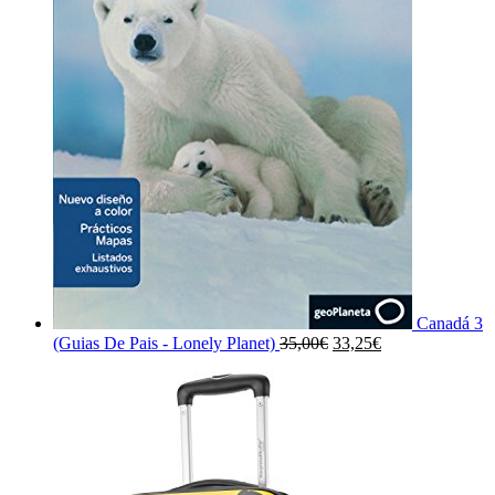
Canadá 3
El
El
(Guias De Pais - Lonely Planet)
35,00
€
33,25
€
precio
precio
original
actual
era:
es:
35,00€.
33,25€.