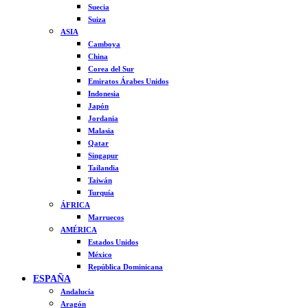
Suecia
Suiza
ASIA
Camboya
China
Corea del Sur
Emiratos Árabes Unidos
Indonesia
Japón
Jordania
Malasia
Qatar
Singapur
Tailandia
Taiwán
Turquía
ÁFRICA
Marruecos
AMÉRICA
Estados Unidos
México
República Dominicana
ESPAÑA
Andalucía
Aragón