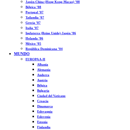
Japón-China (Hong Kong-Macao) ’08
Bélgica ’08
Portugal ’07
Tailandia ’07
Grecia ’07
Italia ’07
Inglaterra (Reino Unido)-Japón ’06
Holanda ’06
México ’05
República Dominicana ’04
MUNDO
EUROPA A-H
Albania
Alemania
Andorra
Austria
Bélgica
Bulgaria
Ciudad del Vaticano
Croacia
Dinamarca
Eslovaquia
Eslovenia
Estonia
Finlandia