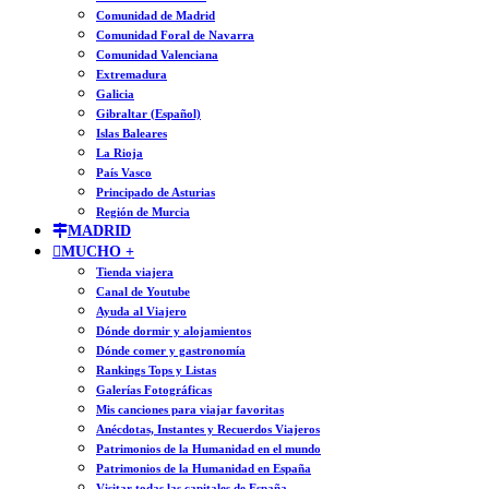
Comunidad de Madrid
Comunidad Foral de Navarra
Comunidad Valenciana
Extremadura
Galicia
Gibraltar (Español)
Islas Baleares
La Rioja
País Vasco
Principado de Asturias
Región de Murcia
MADRID
MUCHO +
Tienda viajera
Canal de Youtube
Ayuda al Viajero
Dónde dormir y alojamientos
Dónde comer y gastronomía
Rankings Tops y Listas
Galerías Fotográficas
Mis canciones para viajar favoritas
Anécdotas, Instantes y Recuerdos Viajeros
Patrimonios de la Humanidad en el mundo
Patrimonios de la Humanidad en España
Visitar todas las capitales de España