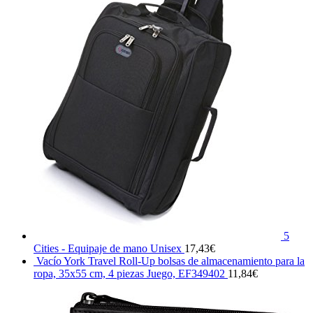
5
Cities - Equipaje de mano Unisex
17,43
€
Vacío York Travel Roll-Up bolsas de almacenamiento para la
ropa, 35x55 cm, 4 piezas Juego, EF349402
11,84
€