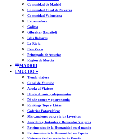
Comunidad de Madrid
Comunidad Foral de Navarra
Comunidad Valenciana
Extremadura
Galicia
Gibraltar (Español)
Islas Baleares
La Rioja
País Vasco
Principado de Asturias
Región de Murcia
MADRID
MUCHO +
Tienda viajera
Canal de Youtube
Ayuda al Viajero
Dónde dormir y alojamientos
Dónde comer y gastronomía
Rankings Tops y Listas
Galerías Fotográficas
Mis canciones para viajar favoritas
Anécdotas, Instantes y Recuerdos Viajeros
Patrimonios de la Humanidad en el mundo
Patrimonios de la Humanidad en España
Visitar todas las capitales de España