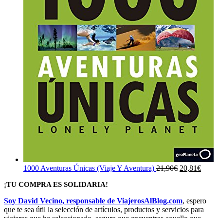
El
El
1000 Aventuras Únicas (Viaje Y Aventura)
21,90
€
20,81
€
precio
preci
¡TU COMPRA ES SOLIDARIA!
original
actua
era:
es:
Soy David Vecino, responsable de ViajerosAlBlog.com
, espero
21,90€.
20,81
que te sea útil la selección de artículos, productos y servicios para