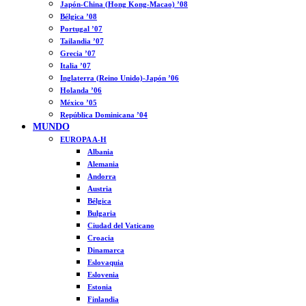
Japón-China (Hong Kong-Macao) ’08
Bélgica ’08
Portugal ’07
Tailandia ’07
Grecia ’07
Italia ’07
Inglaterra (Reino Unido)-Japón ’06
Holanda ’06
México ’05
República Dominicana ’04
MUNDO
EUROPA A-H
Albania
Alemania
Andorra
Austria
Bélgica
Bulgaria
Ciudad del Vaticano
Croacia
Dinamarca
Eslovaquia
Eslovenia
Estonia
Finlandia