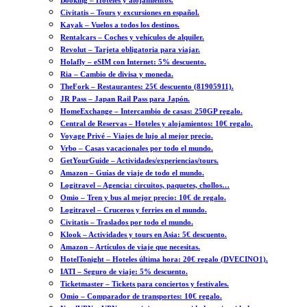
Booking – Hoteles y alojamientos.
Civitatis – Tours y excursiones en español.
Kayak – Vuelos a todos los destinos.
Rentalcars – Coches y vehículos de alquiler.
Revolut – Tarjeta obligatoria para viajar.
Holafly – eSIM con Internet: 5% descuento.
Ria – Cambio de divisa y moneda.
TheFork – Restaurantes: 25€ descuento (81905911).
JR Pass – Japan Rail Pass para Japón.
HomeExchange – Intercambio de casas: 250GP regalo.
Central de Reservas – Hoteles y alojamientos: 10€ regalo.
Voyage Privé – Viajes de lujo al mejor precio.
Vrbo – Casas vacacionales por todo el mundo.
GetYourGuide – Actividades/experiencias/tours.
Amazon – Guías de viaje de todo el mundo.
Logitravel – Agencia: circuitos, paquetes, chollos…
Omio – Tren y bus al mejor precio: 10€ de regalo.
Logitravel – Cruceros y ferries en el mundo.
Civitatis – Traslados por todo el mundo.
Klook – Actividades y tours en Asia: 5€ descuento.
Amazon – Artículos de viaje que necesitas.
HotelTonight – Hoteles última hora: 20€ regalo (DVECINO1).
IATI – Seguro de viaje: 5% descuento.
Ticketmaster – Tickets para conciertos y festivales.
Omio – Comparador de transportes: 10€ regalo.