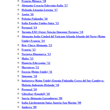
Francia-Mónaco ’18
Alemania-Croacia-Eslovenia-Italia ’17
Holanda-Lituania-Letonia ’17
Japón ’16
Polonia-Finlandia ’16
Italia-Estados Unidos-Suiza ’15
Portugal ’14
Turquía-EAU-Qatar-Taiwán-Singapur-Noruega ’14
Alemania-Italia-Ciudad del Vaticano-Irlanda-Irlanda del Norte (Reino
Unido)-Francia ’14
Rep. Checa-Alemania ’13
Francia ’13
Noruega-Dinamarca ’13
Malta ’13
Hungría-Eslovaquia ’12
Marruecos ’12
Escocia (Reino Unido) ’11
Singapur ’10
Inglaterra (Reino Unido)-Estonia-Finlandia-Corea del Sur-Camboya-
Malasia-Indonesia-Holanda ’10
Portugal ’10
Gibraltar (Español) ’10
Suecia-Alemania-Luxemburgo ’09
Italia-Liechtenstein-Suiza-Austria-San Marino ’09
Andorra ’09