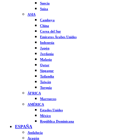
Suecia
Suiza
ASIA
Camboya
China
Corea del Sur
Emiratos Árabes Unidos
Indonesia
Japón
Jordania
Malasia
Qatar
Singapur
Tailandia
Taiwán
Turquía
ÁFRICA
Marruecos
AMÉRICA
Estados Unidos
México
República Dominicana
ESPAÑA
Andalucía
Aragón