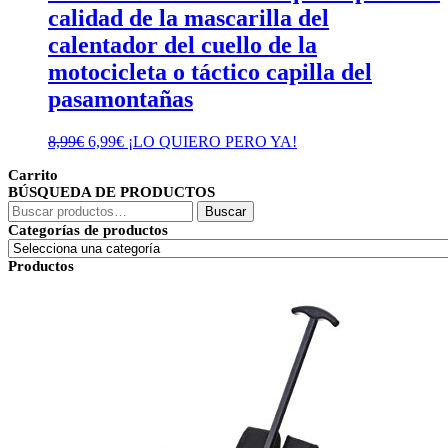
calidad de la mascarilla del
calentador del cuello de la
motocicleta o táctico capilla del
pasamontañas
El
El
8,99
€
6,99
€
¡LO QUIERO PERO YA!
precio
precio
Carrito
original
actual
BÚSQUEDA DE PRODUCTOS
era:
es:
Buscar
8,99€.
6,99€.
Buscar
por:
Categorías de productos
Productos