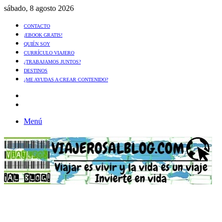
sábado, 8 agosto 2026
CONTACTO
¡EBOOK GRATIS!
QUIÉN SOY
CURRÍCULO VIAJERO
¿TRABAJAMOS JUNTOS?
DESTINOS
¿ME AYUDAS A CREAR CONTENIDO?
Artículo
al
Buscar
azar
Menú