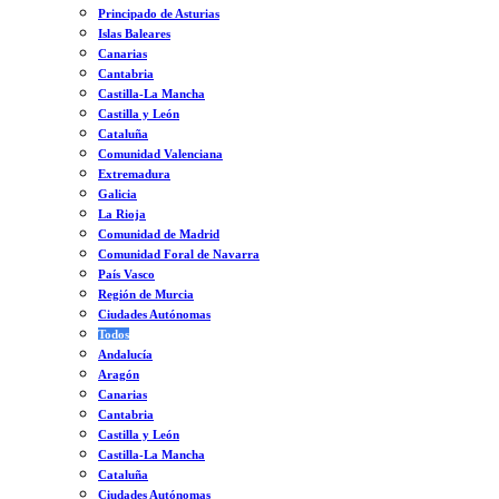
Principado de Asturias
Islas Baleares
Canarias
Cantabria
Castilla-La Mancha
Castilla y León
Cataluña
Comunidad Valenciana
Extremadura
Galicia
La Rioja
Comunidad de Madrid
Comunidad Foral de Navarra
País Vasco
Región de Murcia
Ciudades Autónomas
Todos
Andalucía
Aragón
Canarias
Cantabria
Castilla y León
Castilla-La Mancha
Cataluña
Ciudades Autónomas