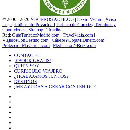
© 2006 - 2026
VIAJEROS AL BLOG
|
David Vecino
|
Aviso
Legal, Política de Privacidad, Política de Cookies, Términos y
Condiciones
|
Sitemap
|
Timeline
Red:
GuíaTurísticoMadrid.com
|
TravelViaja.com
|
ViajerosConDestino.com
|
CálleseYCojaMiDinero.com
|
ProtecciónMascarilla.com
|
MeditaciónYReiki.com
CONTACTO
¡EBOOK GRATIS!
QUIÉN SOY
CURRÍCULO VIAJERO
¿TRABAJAMOS JUNTOS?
DESTINOS
¿ME AYUDAS A CREAR CONTENIDO?
Facebook
X
LinkedIn
YouTube
Instagram
TikTok
Buy