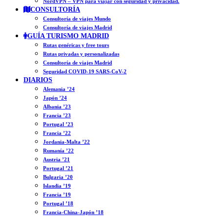
NordVPN – VPN para viajar con seguridad y privacidad.
CONSULTORÍA
Consultoría de viajes Mundo
Consultoría de viajes Madrid
GUÍA TURISMO MADRID
Rutas genéricas y free tours
Rutas privadas y personalizadas
Consultoría de viajes Madrid
Seguridad COVID-19 SARS-CoV-2
DIARIOS
Alemania ’24
Japón ’24
Albania ’23
Francia ’23
Portugal ’23
Francia ’22
Jordania-Malta ’22
Rumanía ’22
Austria ’21
Portugal ’21
Bulgaria ’20
Islandia ’19
Francia ’19
Portugal ’18
Francia-China-Japón ’18