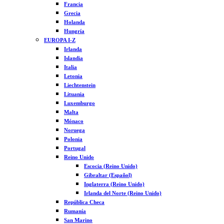
Francia
Grecia
Holanda
Hungría
EUROPA I-Z
Irlanda
Islandia
Italia
Letonia
Liechtenstein
Lituania
Luxemburgo
Malta
Mónaco
Noruega
Polonia
Portugal
Reino Unido
Escocia (Reino Unido)
Gibraltar (Español)
Inglaterra (Reino Unido)
Irlanda del Norte (Reino Unido)
República Checa
Rumanía
San Marino