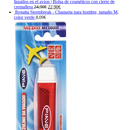
liquidos en el avion | Bolsa de cosméticos con cierre de
El
El
cremallera
24,90
€
22,90
€
precio
precio
Regatta Stormbreak - Chaqueta para hombre, tamaño M,
original
actual
color verde
8,09
€
era:
es:
24,90€.
22,90€.