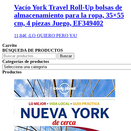
Vacío York Travel Roll-Up bolsas de
almacenamiento para la ropa, 35×55
cm, 4 piezas Juego, EF349402
11,84
€
¡LO QUIERO PERO YA!
Carrito
BÚSQUEDA DE PRODUCTOS
Buscar
Buscar
por:
Categorías de productos
Productos