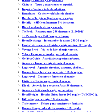
Booking – Hoteles y alojamientos.
Civitatis – Tours y excursiones en español.
Kayak – Vuelos a todos los destinos.
Rentalcars – Coches y vehículos de alquiler.
Revolut – Tarjeta obligatoria para viajar.
Holafly – eSIM con Internet: 5% descuento.
Ria – Cambio de divisa y moneda.
TheFork – Restaurantes: 25€ descuento (81905911).
JR Pass – Japan Rail Pass para Japón.
HomeExchange – Intercambio de casas: 250GP regalo.
Central de Reservas – Hoteles y alojamientos: 10€ regalo.
Voyage Privé – Viajes de lujo al mejor precio.
Vrbo – Casas vacacionales por todo el mundo.
GetYourGuide – Actividades/experiencias/tours.
Amazon – Guías de viaje de todo el mundo.
Logitravel – Agencia: circuitos, paquetes, chollos…
Omio – Tren y bus al mejor precio: 10€ de regalo.
Logitravel – Cruceros y ferries en el mundo.
Civitatis – Traslados por todo el mundo.
Klook – Actividades y tours en Asia: 5€ descuento.
Amazon – Artículos de viaje que necesitas.
HotelTonight – Hoteles última hora: 20€ regalo (DVECINO1).
IATI – Seguro de viaje: 5% descuento.
Ticketmaster – Tickets para conciertos y festivales.
Omio – Comparador de transportes: 10€ regalo.