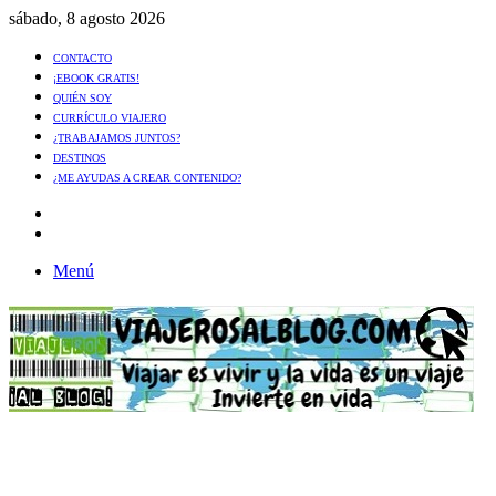
sábado, 8 agosto 2026
CONTACTO
¡EBOOK GRATIS!
QUIÉN SOY
CURRÍCULO VIAJERO
¿TRABAJAMOS JUNTOS?
DESTINOS
¿ME AYUDAS A CREAR CONTENIDO?
Artículo
al
Buscar
azar
Menú