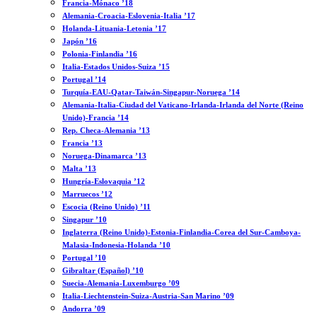
Francia-Mónaco ’18
Alemania-Croacia-Eslovenia-Italia ’17
Holanda-Lituania-Letonia ’17
Japón ’16
Polonia-Finlandia ’16
Italia-Estados Unidos-Suiza ’15
Portugal ’14
Turquía-EAU-Qatar-Taiwán-Singapur-Noruega ’14
Alemania-Italia-Ciudad del Vaticano-Irlanda-Irlanda del Norte (Reino
Unido)-Francia ’14
Rep. Checa-Alemania ’13
Francia ’13
Noruega-Dinamarca ’13
Malta ’13
Hungría-Eslovaquia ’12
Marruecos ’12
Escocia (Reino Unido) ’11
Singapur ’10
Inglaterra (Reino Unido)-Estonia-Finlandia-Corea del Sur-Camboya-
Malasia-Indonesia-Holanda ’10
Portugal ’10
Gibraltar (Español) ’10
Suecia-Alemania-Luxemburgo ’09
Italia-Liechtenstein-Suiza-Austria-San Marino ’09
Andorra ’09