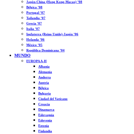
Japón-China (Hong Kong-Macao) ’08
Bélgica ’08
Portugal ’07
Tailandia ’07
Grecia ’07
Italia ’07
Inglaterra (Reino Unido)-Japón ’06
Holanda ’06
México ’05
República Dominicana ’04
MUNDO
EUROPA A-H
Albania
Alemania
Andorra
Austria
Bélgica
Bulgaria
Ciudad del Vaticano
Croacia
Dinamarca
Eslovaquia
Eslovenia
Estonia
Finlandia