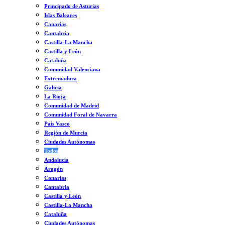
Principado de Asturias
Islas Baleares
Canarias
Cantabria
Castilla-La Mancha
Castilla y León
Cataluña
Comunidad Valenciana
Extremadura
Galicia
La Rioja
Comunidad de Madrid
Comunidad Foral de Navarra
País Vasco
Región de Murcia
Ciudades Autónomas
Todos
Andalucía
Aragón
Canarias
Cantabria
Castilla y León
Castilla-La Mancha
Cataluña
Ciudades Autónomas