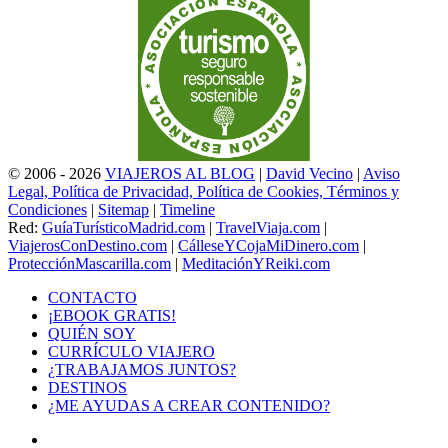
© 2006 - 2026
VIAJEROS AL BLOG
|
David Vecino
|
Aviso
Legal, Política de Privacidad, Política de Cookies, Términos y
Condiciones
|
Sitemap
|
Timeline
Red:
GuíaTurísticoMadrid.com
|
TravelViaja.com
|
ViajerosConDestino.com
|
CálleseYCojaMiDinero.com
|
ProtecciónMascarilla.com
|
MeditaciónYReiki.com
CONTACTO
¡EBOOK GRATIS!
QUIÉN SOY
CURRÍCULO VIAJERO
¿TRABAJAMOS JUNTOS?
DESTINOS
¿ME AYUDAS A CREAR CONTENIDO?
Facebook