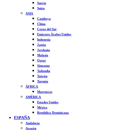
Suecia
Suiza
ASIA
Camboya
China
Corea del Sur
Emiratos Árabes Unidos
Indonesia
Japón
Jordania
Malasia
Qatar
Singapur
Tailandia
Taiwán
Turquía
ÁFRICA
Marruecos
AMÉRICA
Estados Unidos
México
República Dominicana
ESPAÑA
Andalucía
Aragón