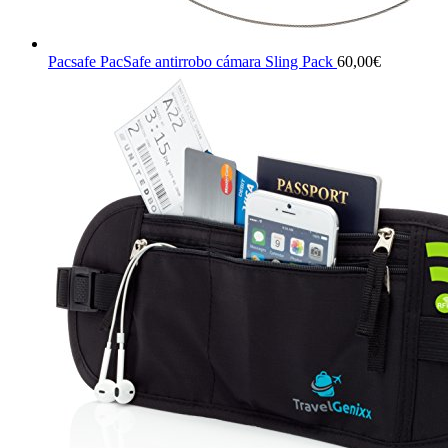
Pacsafe PacSafe antirrobo cámara Sling Pack
60,00
€