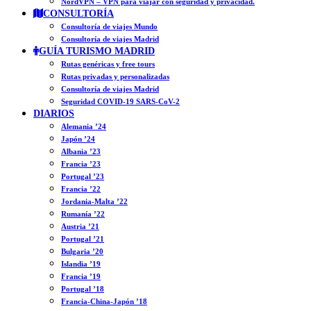
NordVPN – VPN para viajar con seguridad y privacidad.
CONSULTORÍA
Consultoría de viajes Mundo
Consultoría de viajes Madrid
GUÍA TURISMO MADRID
Rutas genéricas y free tours
Rutas privadas y personalizadas
Consultoría de viajes Madrid
Seguridad COVID-19 SARS-CoV-2
DIARIOS
Alemania ’24
Japón ’24
Albania ’23
Francia ’23
Portugal ’23
Francia ’22
Jordania-Malta ’22
Rumanía ’22
Austria ’21
Portugal ’21
Bulgaria ’20
Islandia ’19
Francia ’19
Portugal ’18
Francia-China-Japón ’18