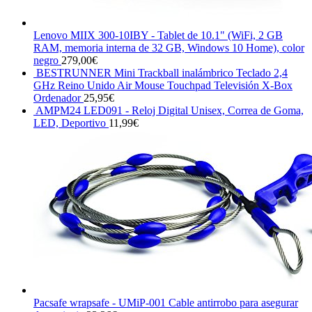
Lenovo MIIX 300-10IBY - Tablet de 10.1" (WiFi, 2 GB
RAM, memoria interna de 32 GB, Windows 10 Home), color
negro
279,00
€
BESTRUNNER Mini Trackball inalámbrico Teclado 2,4
GHz Reino Unido Air Mouse Touchpad Televisión X-Box
Ordenador
25,95
€
AMPM24 LED091 - Reloj Digital Unisex, Correa de Goma,
LED, Deportivo
11,99
€
Pacsafe wrapsafe - UMiP-001 Cable antirrobo para asegurar