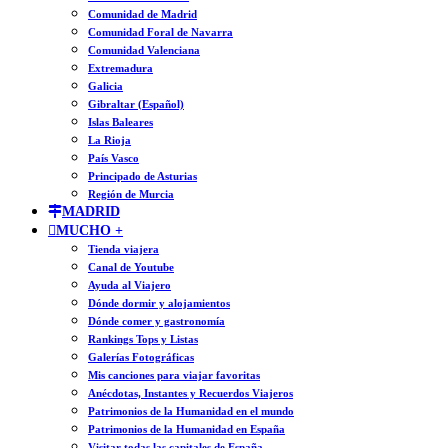
Comunidad de Madrid
Comunidad Foral de Navarra
Comunidad Valenciana
Extremadura
Galicia
Gibraltar (Español)
Islas Baleares
La Rioja
País Vasco
Principado de Asturias
Región de Murcia
MADRID
MUCHO +
Tienda viajera
Canal de Youtube
Ayuda al Viajero
Dónde dormir y alojamientos
Dónde comer y gastronomía
Rankings Tops y Listas
Galerías Fotográficas
Mis canciones para viajar favoritas
Anécdotas, Instantes y Recuerdos Viajeros
Patrimonios de la Humanidad en el mundo
Patrimonios de la Humanidad en España
Visitar todas las capitales de España