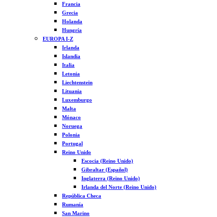
Francia
Grecia
Holanda
Hungría
EUROPA I-Z
Irlanda
Islandia
Italia
Letonia
Liechtenstein
Lituania
Luxemburgo
Malta
Mónaco
Noruega
Polonia
Portugal
Reino Unido
Escocia (Reino Unido)
Gibraltar (Español)
Inglaterra (Reino Unido)
Irlanda del Norte (Reino Unido)
República Checa
Rumanía
San Marino