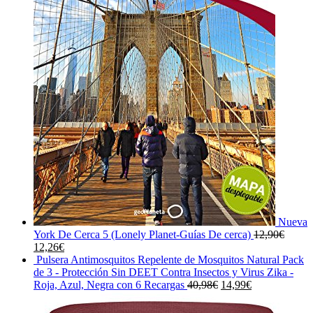
Nueva
York De Cerca 5 (Lonely Planet-Guías De cerca)
12,90
€
El
El
12,26
€
precio
precio
Pulsera Antimosquitos Repelente de Mosquitos Natural Pack
original
actual
de 3 - Protección Sin DEET Contra Insectos y Virus Zika -
era:
es:
El
El
Roja, Azul, Negra con 6 Recargas
40,98
€
14,99
€
12,90€.
12,26€.
precio
precio
original
actual