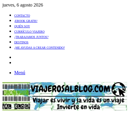
jueves, 6 agosto 2026
CONTACTO
¡EBOOK GRATIS!
QUIÉN SOY
CURRÍCULO VIAJERO
¿TRABAJAMOS JUNTOS?
DESTINOS
¿ME AYUDAS A CREAR CONTENIDO?
Artículo
al
Buscar
azar
Menú