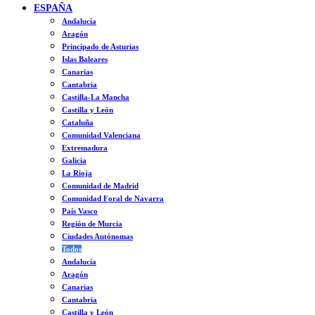
ESPAÑA
Andalucía
Aragón
Principado de Asturias
Islas Baleares
Canarias
Cantabria
Castilla-La Mancha
Castilla y León
Cataluña
Comunidad Valenciana
Extremadura
Galicia
La Rioja
Comunidad de Madrid
Comunidad Foral de Navarra
País Vasco
Región de Murcia
Ciudades Autónomas
Todos
Andalucía
Aragón
Canarias
Cantabria
Castilla y León