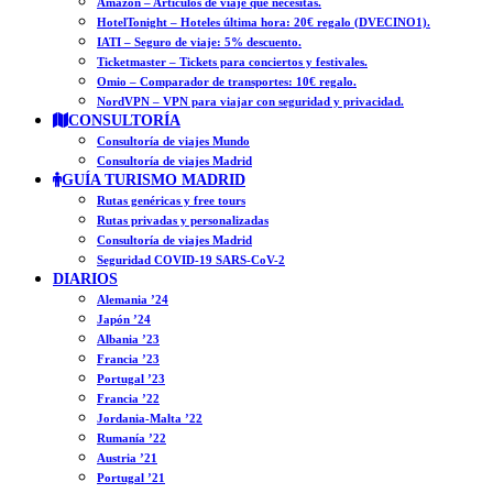
Amazon – Artículos de viaje que necesitas.
HotelTonight – Hoteles última hora: 20€ regalo (DVECINO1).
IATI – Seguro de viaje: 5% descuento.
Ticketmaster – Tickets para conciertos y festivales.
Omio – Comparador de transportes: 10€ regalo.
NordVPN – VPN para viajar con seguridad y privacidad.
CONSULTORÍA
Consultoría de viajes Mundo
Consultoría de viajes Madrid
GUÍA TURISMO MADRID
Rutas genéricas y free tours
Rutas privadas y personalizadas
Consultoría de viajes Madrid
Seguridad COVID-19 SARS-CoV-2
DIARIOS
Alemania ’24
Japón ’24
Albania ’23
Francia ’23
Portugal ’23
Francia ’22
Jordania-Malta ’22
Rumanía ’22
Austria ’21
Portugal ’21