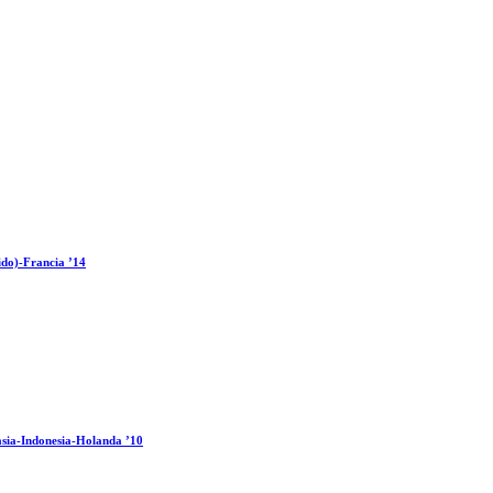
ido)-Francia ’14
sia-Indonesia-Holanda ’10