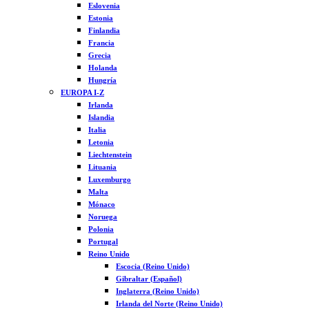
Eslovenia
Estonia
Finlandia
Francia
Grecia
Holanda
Hungría
EUROPA I-Z
Irlanda
Islandia
Italia
Letonia
Liechtenstein
Lituania
Luxemburgo
Malta
Mónaco
Noruega
Polonia
Portugal
Reino Unido
Escocia (Reino Unido)
Gibraltar (Español)
Inglaterra (Reino Unido)
Irlanda del Norte (Reino Unido)