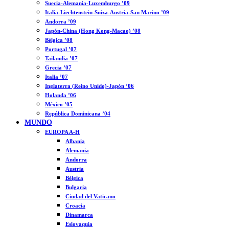
Suecia-Alemania-Luxemburgo ’09
Italia-Liechtenstein-Suiza-Austria-San Marino ’09
Andorra ’09
Japón-China (Hong Kong-Macao) ’08
Bélgica ’08
Portugal ’07
Tailandia ’07
Grecia ’07
Italia ’07
Inglaterra (Reino Unido)-Japón ’06
Holanda ’06
México ’05
República Dominicana ’04
MUNDO
EUROPA A-H
Albania
Alemania
Andorra
Austria
Bélgica
Bulgaria
Ciudad del Vaticano
Croacia
Dinamarca
Eslovaquia