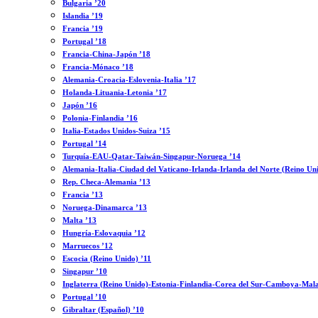
Bulgaria ’20
Islandia ’19
Francia ’19
Portugal ’18
Francia-China-Japón ’18
Francia-Mónaco ’18
Alemania-Croacia-Eslovenia-Italia ’17
Holanda-Lituania-Letonia ’17
Japón ’16
Polonia-Finlandia ’16
Italia-Estados Unidos-Suiza ’15
Portugal ’14
Turquía-EAU-Qatar-Taiwán-Singapur-Noruega ’14
Alemania-Italia-Ciudad del Vaticano-Irlanda-Irlanda del Norte (Reino Un
Rep. Checa-Alemania ’13
Francia ’13
Noruega-Dinamarca ’13
Malta ’13
Hungría-Eslovaquia ’12
Marruecos ’12
Escocia (Reino Unido) ’11
Singapur ’10
Inglaterra (Reino Unido)-Estonia-Finlandia-Corea del Sur-Camboya-Mala
Portugal ’10
Gibraltar (Español) ’10