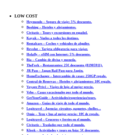
LOW COST
Heymondo – Seguro de viaje: 5% descuento.
Booking – Hoteles y alojamientos.
Civitatis – Tours y excursiones en español.
Kayak – Vuelos a todos los destinos.
Rentalcars – Coches y vehículos de alquiler.
Revolut – Tarjeta obligatoria para viajar.
Holafly – eSIM con Internet: 5% descuento.
Ria – Cambio de divisa y moneda.
TheFork – Restaurantes: 25€ descuento (81905911).
JR Pass – Japan Rail Pass para Japón.
HomeExchange – Intercambio de casas: 250GP regalo.
Central de Reservas – Hoteles y alojamientos: 10€ regalo.
Voyage Privé – Viajes de lujo al mejor precio.
Vrbo – Casas vacacionales por todo el mundo.
GetYourGuide – Actividades/experiencias/tours.
Amazon – Guías de viaje de todo el mundo.
Logitravel – Agencia: circuitos, paquetes, chollos…
Omio – Tren y bus al mejor precio: 10€ de regalo.
Logitravel – Cruceros y ferries en el mundo.
Civitatis – Traslados por todo el mundo.
Klook – Actividades y tours en Asia: 5€ descuento.