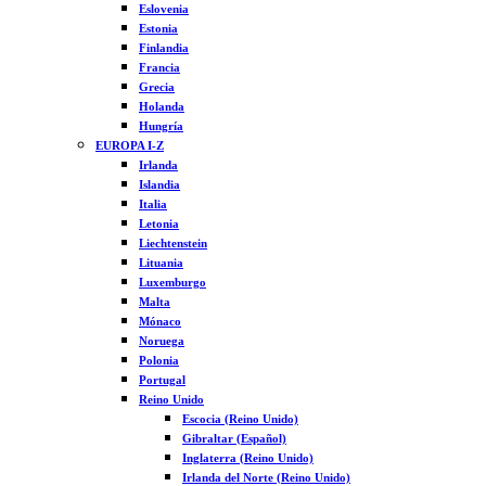
Eslovenia
Estonia
Finlandia
Francia
Grecia
Holanda
Hungría
EUROPA I-Z
Irlanda
Islandia
Italia
Letonia
Liechtenstein
Lituania
Luxemburgo
Malta
Mónaco
Noruega
Polonia
Portugal
Reino Unido
Escocia (Reino Unido)
Gibraltar (Español)
Inglaterra (Reino Unido)
Irlanda del Norte (Reino Unido)