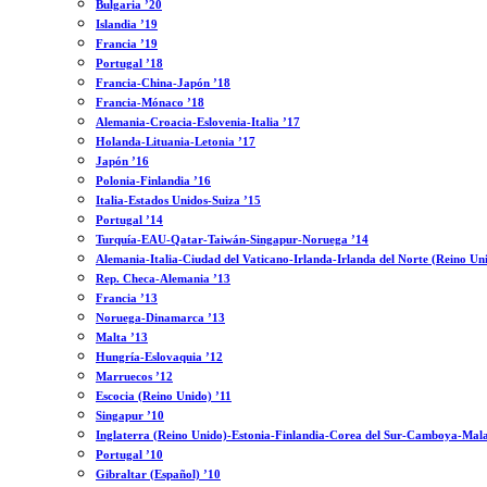
Bulgaria ’20
Islandia ’19
Francia ’19
Portugal ’18
Francia-China-Japón ’18
Francia-Mónaco ’18
Alemania-Croacia-Eslovenia-Italia ’17
Holanda-Lituania-Letonia ’17
Japón ’16
Polonia-Finlandia ’16
Italia-Estados Unidos-Suiza ’15
Portugal ’14
Turquía-EAU-Qatar-Taiwán-Singapur-Noruega ’14
Alemania-Italia-Ciudad del Vaticano-Irlanda-Irlanda del Norte (Reino Un
Rep. Checa-Alemania ’13
Francia ’13
Noruega-Dinamarca ’13
Malta ’13
Hungría-Eslovaquia ’12
Marruecos ’12
Escocia (Reino Unido) ’11
Singapur ’10
Inglaterra (Reino Unido)-Estonia-Finlandia-Corea del Sur-Camboya-Mala
Portugal ’10
Gibraltar (Español) ’10