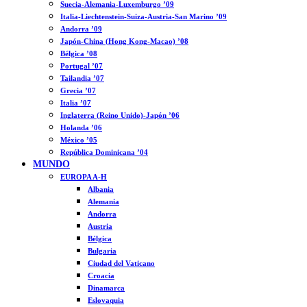
Suecia-Alemania-Luxemburgo ’09
Italia-Liechtenstein-Suiza-Austria-San Marino ’09
Andorra ’09
Japón-China (Hong Kong-Macao) ’08
Bélgica ’08
Portugal ’07
Tailandia ’07
Grecia ’07
Italia ’07
Inglaterra (Reino Unido)-Japón ’06
Holanda ’06
México ’05
República Dominicana ’04
MUNDO
EUROPA A-H
Albania
Alemania
Andorra
Austria
Bélgica
Bulgaria
Ciudad del Vaticano
Croacia
Dinamarca
Eslovaquia