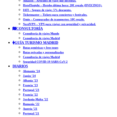
Amazon – Artículos de viaje que necesitas.
HotelTonight – Hoteles última hora: 20€ regalo (DVECINO1).
IATI – Seguro de viaje: 5% descuento.
Ticketmaster – Tickets para conciertos y festivales.
Omio – Comparador de transportes: 10€ regalo.
NordVPN – VPN para viajar con seguridad y privacidad.
CONSULTORÍA
Consultoría de viajes Mundo
Consultoría de viajes Madrid
GUÍA TURISMO MADRID
Rutas genéricas y free tours
Rutas privadas y personalizadas
Consultoría de viajes Madrid
Seguridad COVID-19 SARS-CoV-2
DIARIOS
Alemania ’24
Japón ’24
Albania ’23
Francia ’23
Portugal ’23
Francia ’22
Jordania-Malta ’22
Rumanía ’22
Austria ’21
Portugal ’21