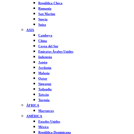
República Checa
Rumanía
San Marino
Suecia
Suiza
ASIA
Camboya
China
Corea del Sur
Emiratos Árabes Unidos
Indonesia
Japón
Jordania
Malasia
Qatar
Singapur
Tailandia
Taiwán
Turquía
ÁFRICA
Marruecos
AMÉRICA
Estados Unidos
México
República Dominicana