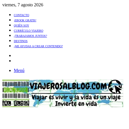
viernes, 7 agosto 2026
CONTACTO
¡EBOOK GRATIS!
QUIÉN SOY
CURRÍCULO VIAJERO
¿TRABAJAMOS JUNTOS?
DESTINOS
¿ME AYUDAS A CREAR CONTENIDO?
Artículo
al
Buscar
azar
Menú