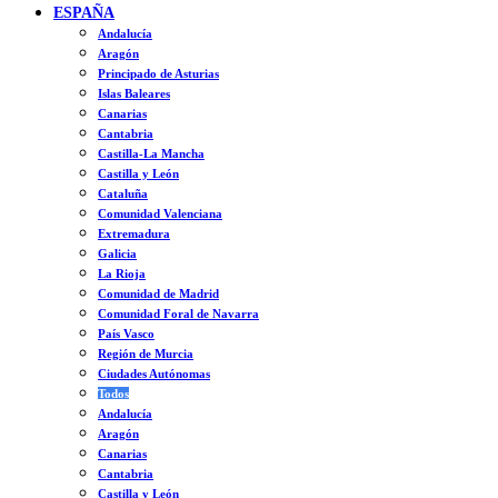
ESPAÑA
Andalucía
Aragón
Principado de Asturias
Islas Baleares
Canarias
Cantabria
Castilla-La Mancha
Castilla y León
Cataluña
Comunidad Valenciana
Extremadura
Galicia
La Rioja
Comunidad de Madrid
Comunidad Foral de Navarra
País Vasco
Región de Murcia
Ciudades Autónomas
Todos
Andalucía
Aragón
Canarias
Cantabria
Castilla y León