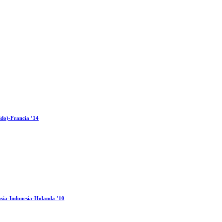
ido)-Francia ’14
sia-Indonesia-Holanda ’10