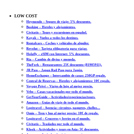
LOW COST
Heymondo – Seguro de viaje: 5% descuento.
Booking – Hoteles y alojamientos.
Civitatis – Tours y excursiones en español.
Kayak – Vuelos a todos los destinos.
Rentalcars – Coches y vehículos de alquiler.
Revolut – Tarjeta obligatoria para viajar.
Holafly – eSIM con Internet: 5% descuento.
Ria – Cambio de divisa y moneda.
TheFork – Restaurantes: 25€ descuento (81905911).
JR Pass – Japan Rail Pass para Japón.
HomeExchange – Intercambio de casas: 250GP regalo.
Central de Reservas – Hoteles y alojamientos: 10€ regalo.
Voyage Privé – Viajes de lujo al mejor precio.
Vrbo – Casas vacacionales por todo el mundo.
GetYourGuide – Actividades/experiencias/tours.
Amazon – Guías de viaje de todo el mundo.
Logitravel – Agencia: circuitos, paquetes, chollos…
Omio – Tren y bus al mejor precio: 10€ de regalo.
Logitravel – Cruceros y ferries en el mundo.
Civitatis – Traslados por todo el mundo.
Klook – Actividades y tours en Asia: 5€ descuento.