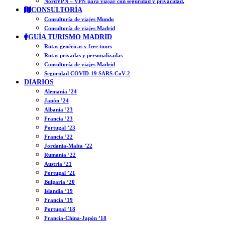
NordVPN – VPN para viajar con seguridad y privacidad.
CONSULTORÍA
Consultoría de viajes Mundo
Consultoría de viajes Madrid
GUÍA TURISMO MADRID
Rutas genéricas y free tours
Rutas privadas y personalizadas
Consultoría de viajes Madrid
Seguridad COVID-19 SARS-CoV-2
DIARIOS
Alemania ’24
Japón ’24
Albania ’23
Francia ’23
Portugal ’23
Francia ’22
Jordania-Malta ’22
Rumanía ’22
Austria ’21
Portugal ’21
Bulgaria ’20
Islandia ’19
Francia ’19
Portugal ’18
Francia-China-Japón ’18