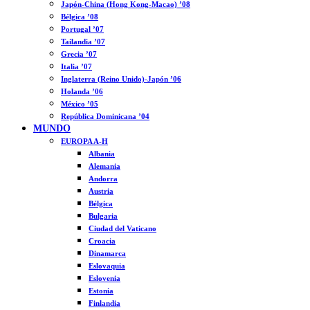
Japón-China (Hong Kong-Macao) ’08
Bélgica ’08
Portugal ’07
Tailandia ’07
Grecia ’07
Italia ’07
Inglaterra (Reino Unido)-Japón ’06
Holanda ’06
México ’05
República Dominicana ’04
MUNDO
EUROPA A-H
Albania
Alemania
Andorra
Austria
Bélgica
Bulgaria
Ciudad del Vaticano
Croacia
Dinamarca
Eslovaquia
Eslovenia
Estonia
Finlandia