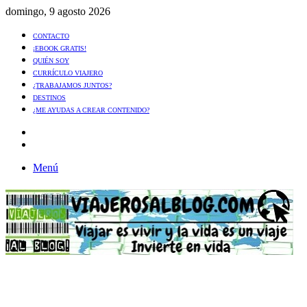
domingo, 9 agosto 2026
CONTACTO
¡EBOOK GRATIS!
QUIÉN SOY
CURRÍCULO VIAJERO
¿TRABAJAMOS JUNTOS?
DESTINOS
¿ME AYUDAS A CREAR CONTENIDO?
Artículo
al
Buscar
azar
Menú