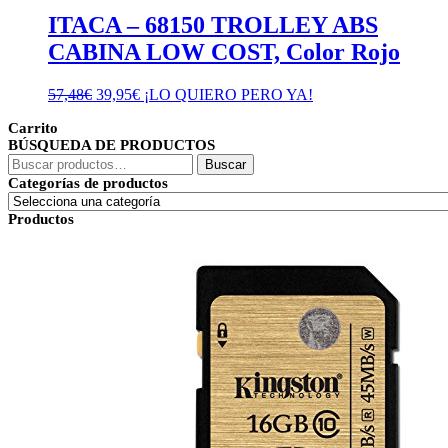
ITACA – 68150 TROLLEY ABS
CABINA LOW COST, Color Rojo
El
El
57,48
€
39,95
€
¡LO QUIERO PERO YA!
precio
precio
Carrito
original
actual
BÚSQUEDA DE PRODUCTOS
era:
es:
Buscar
57,48€.
39,95€.
Buscar
por:
Categorías de productos
Productos