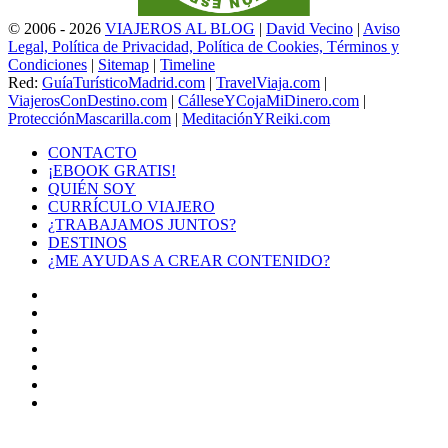
© 2006 - 2026
VIAJEROS AL BLOG
|
David Vecino
|
Aviso
Legal, Política de Privacidad, Política de Cookies, Términos y
Condiciones
|
Sitemap
|
Timeline
Red:
GuíaTurísticoMadrid.com
|
TravelViaja.com
|
ViajerosConDestino.com
|
CálleseYCojaMiDinero.com
|
ProtecciónMascarilla.com
|
MeditaciónYReiki.com
CONTACTO
¡EBOOK GRATIS!
QUIÉN SOY
CURRÍCULO VIAJERO
¿TRABAJAMOS JUNTOS?
DESTINOS
¿ME AYUDAS A CREAR CONTENIDO?
Facebook
X
LinkedIn
YouTube
Instagram
TikTok
Buy
Me
Botón
a