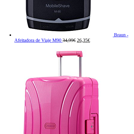
Braun -
El
El
Afeitadora de Viaje M90
34,99
€
26,35
€
precio
precio
original
actual
era:
es:
34,99€.
26,35€.