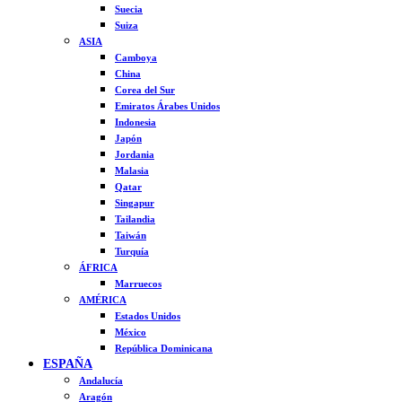
Suecia
Suiza
ASIA
Camboya
China
Corea del Sur
Emiratos Árabes Unidos
Indonesia
Japón
Jordania
Malasia
Qatar
Singapur
Tailandia
Taiwán
Turquía
ÁFRICA
Marruecos
AMÉRICA
Estados Unidos
México
República Dominicana
ESPAÑA
Andalucía
Aragón