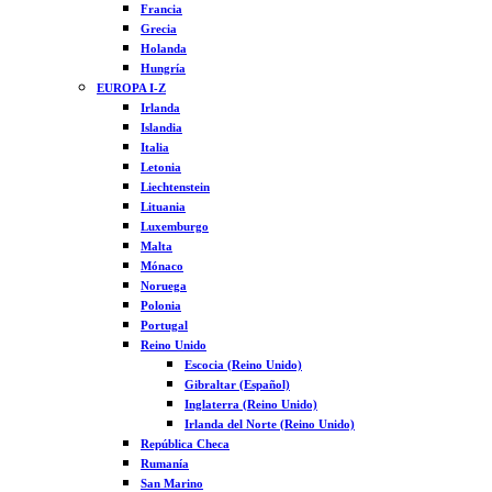
Francia
Grecia
Holanda
Hungría
EUROPA I-Z
Irlanda
Islandia
Italia
Letonia
Liechtenstein
Lituania
Luxemburgo
Malta
Mónaco
Noruega
Polonia
Portugal
Reino Unido
Escocia (Reino Unido)
Gibraltar (Español)
Inglaterra (Reino Unido)
Irlanda del Norte (Reino Unido)
República Checa
Rumanía
San Marino