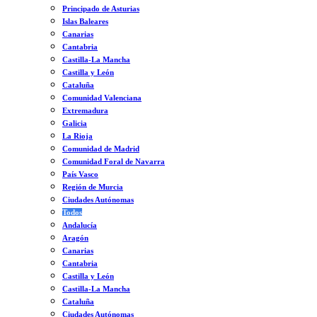
Principado de Asturias
Islas Baleares
Canarias
Cantabria
Castilla-La Mancha
Castilla y León
Cataluña
Comunidad Valenciana
Extremadura
Galicia
La Rioja
Comunidad de Madrid
Comunidad Foral de Navarra
País Vasco
Región de Murcia
Ciudades Autónomas
Todos
Andalucía
Aragón
Canarias
Cantabria
Castilla y León
Castilla-La Mancha
Cataluña
Ciudades Autónomas