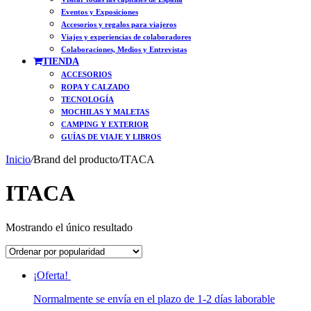
Eventos y Exposiciones
Accesorios y regalos para viajeros
Viajes y experiencias de colaboradores
Colaboraciones, Medios y Entrevistas
TIENDA
ACCESORIOS
ROPA Y CALZADO
TECNOLOGÍA
MOCHILAS Y MALETAS
CAMPING Y EXTERIOR
GUÍAS DE VIAJE Y LIBROS
Inicio
/
Brand del producto
/
ITACA
ITACA
Mostrando el único resultado
¡Oferta!
Normalmente se envía en el plazo de 1-2 días laborable