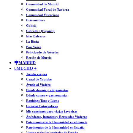
Comunidad de Madrid
Comunidad Foral de Navarra
Comunidad Valenciana
Extremadura
Galicia
Gibraltar (Español)
Islas Baleares
La Rioja
País Vasco
Principado de Asturias
Región de Murcia
MADRID
MUCHO +
Tienda viajera
Canal de Youtube
Ayuda al Viajero
Dónde dormir y alojamientos
Dónde comer y gastronomía
Rankings Tops y Listas
Galerías Fotográficas
Mis canciones para viajar favoritas
Anécdotas, Instantes y Recuerdos Viajeros
Patrimonios de la Humanidad en el mundo
Patrimonios de la Humanidad en España
Visitar todas las capitales de España