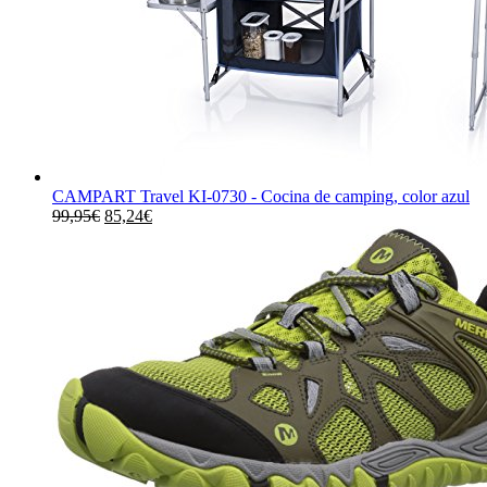
CAMPART Travel KI-0730 - Cocina de camping, color azul
El
El
99,95
€
85,24
€
precio
precio
original
actual
era:
es:
99,95€.
85,24€.