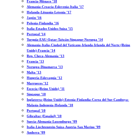
Francia-Mónaco ’18
Alemania-Croacia-Eslovenia-Italia ’17
Holanda-Lituania-Letonia ’17
Japón ’16
Polonia-Finlandia ’16
Italia-Estados Unidos-Suiza ’15
Portugal ’14
Turquía-EAU-Qatar-Taiwán-Singapur-Noruega ’14
Alemania-Italia-Ciudad del Vaticano-Irlanda-Irlanda del Norte (Reino
Unido)-Francia ’14
Rep. Checa-Alemania ’13
Francia ’13
Noruega-Dinamarca ’13
Malta ’13
Hungría-Eslovaquia ’12
Marruecos ’12
Escocia (Reino Unido) ’11
Singapur ’10
Inglaterra (Reino Unido)-Estonia-Finlandia-Corea del Sur-Camboya-
Malasia-Indonesia-Holanda ’10
Portugal ’10
Gibraltar (Español) ’10
Suecia-Alemania-Luxemburgo ’09
Italia-Liechtenstein-Suiza-Austria-San Marino ’09
Andorra ’09