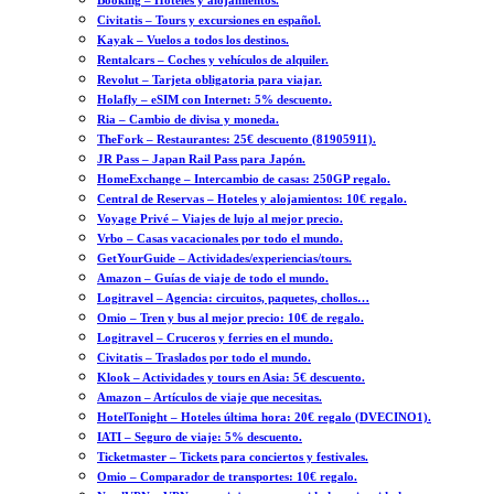
Booking – Hoteles y alojamientos.
Civitatis – Tours y excursiones en español.
Kayak – Vuelos a todos los destinos.
Rentalcars – Coches y vehículos de alquiler.
Revolut – Tarjeta obligatoria para viajar.
Holafly – eSIM con Internet: 5% descuento.
Ria – Cambio de divisa y moneda.
TheFork – Restaurantes: 25€ descuento (81905911).
JR Pass – Japan Rail Pass para Japón.
HomeExchange – Intercambio de casas: 250GP regalo.
Central de Reservas – Hoteles y alojamientos: 10€ regalo.
Voyage Privé – Viajes de lujo al mejor precio.
Vrbo – Casas vacacionales por todo el mundo.
GetYourGuide – Actividades/experiencias/tours.
Amazon – Guías de viaje de todo el mundo.
Logitravel – Agencia: circuitos, paquetes, chollos…
Omio – Tren y bus al mejor precio: 10€ de regalo.
Logitravel – Cruceros y ferries en el mundo.
Civitatis – Traslados por todo el mundo.
Klook – Actividades y tours en Asia: 5€ descuento.
Amazon – Artículos de viaje que necesitas.
HotelTonight – Hoteles última hora: 20€ regalo (DVECINO1).
IATI – Seguro de viaje: 5% descuento.
Ticketmaster – Tickets para conciertos y festivales.
Omio – Comparador de transportes: 10€ regalo.